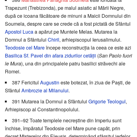
Trapezunt (Trebizonda), pe malul asiatic al Mării Negre,
după ce icoana făcătoare de minuni a Maicii Domnului din
Soumela, despre care se crede că a fost pictată de Sfântul
Apostol Luca
a apărut pe Muntele Melas. Mutarea la
Domnul a Sfântului
Chiril
, arhiepiscopul Ierusalimului.
Teodosie cel Mare
începe reconstrucția la ceea ce este azi
Basilica Sf. Pavel din afara zidurilor cetății
(
San Paolo fuori
le Mura
), una din principalele patru basilici străvechi ale
Romei.
387 Fericitul
Augustin
este botezat, în ziua de Paști, de
Sfântul
Ambrozie al Milanului
.
391 Mutarea la Domnul a Sfântului
Grigorie Teologul
,
Arhiepiscop al Constantinopolului.
391–92 Toate templele necreștine din Imperiu sunt
închise, împăratul Teodosie cel Mare pune capăt, prin
decret Misterelor din Eleusis, determinând sfârșitul jerfelor