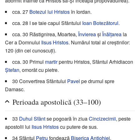
adormit înainte ca Hristos să-Și înceapă propovăduirea).
cca. 27
Botezul lui Hristos
în Iordan.
cca. 28 I se taie capul Sfântului
Ioan Botezătorul
.
cca. 30 Răstignirea, Moartea,
Învierea
și
Înălțarea
la
Cer a Domnului
Iisus Hristos
. Numărul total al creștinilor:
120 (din cei cunoscuți).
cca. 30 Primul
martir
pentru Hristos, Sfântul Arhidiacon
Ștefan
, omorât cu pietre.
30 Convertirea Sfântului
Pavel
pe drumul spre
Damasc.
Perioada apostolică (33–100)
33
Duhul Sfânt
se pogoară în ziua
Cincizecimii
, peste
apostolii lui
Iisus Hristos
cu putere de sus.
34 Sfântul
Petru
fondează
Biserica Antiohiei
.