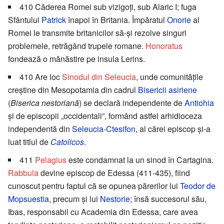
410 Căderea Romei sub vizigoți, sub Alaric I; fuga
Sfântului
Patrick
înapoi în Britania. Împăratul
Onorie
al
Romei le transmite britanicilor să-și rezolve singuri
problemele, retrăgând trupele romane.
Honoratus
fondează o mănăstire pe insula Lerins.
410 Are loc
Sinodul din Seleucia
, unde comunitățile
creștine din Mesopotamia din cadrul
Bisericii asiriene
(
Biserica nestoriană
) se declară independente de
Antiohia
și de episcopii „occidentali”, formând astfel arhidioceza
independentă din
Seleucia-Ctesifon
, al cărei episcop și-a
luat titlul de
Catolicos
.
411
Pelagius
este condamnat la un sinod în Cartagina.
Rabbula
devine episcop de Edessa (411-435), fiind
cunoscut pentru faptul că se opunea părerilor lui
Teodor de
Mopsuestia
, precum și lui
Nestorie
; însă succesorul său,
Ibas, responsabil cu Academia din Edessa, care avea