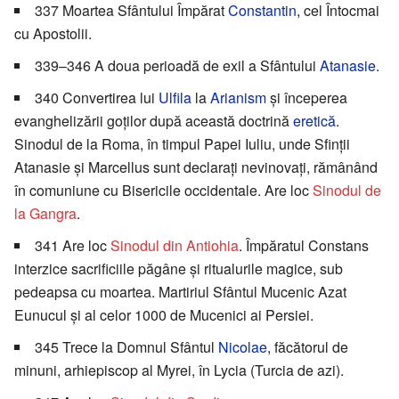
337 Moartea Sfântului Împărat
Constantin
, cel Întocmai
cu Apostolii.
339–346 A doua perioadă de exil a Sfântului
Atanasie
.
340 Convertirea lui
Ulfila
la
Arianism
și începerea
evanghelizării goților după această doctrină
eretică
.
Sinodul de la Roma, în timpul Papei Iuliu, unde Sfinții
Atanasie și Marcellus sunt declarați nevinovați, rămânând
în comuniune cu Bisericile occidentale. Are loc
Sinodul de
la Gangra
.
341 Are loc
Sinodul din Antiohia
. Împăratul Constans
interzice sacrificiile păgâne și ritualurile magice, sub
pedeapsa cu moartea. Martiriul Sfântul Mucenic Azat
Eunucul și al celor 1000 de Mucenici ai Persiei.
345 Trece la Domnul Sfântul
Nicolae
, făcătorul de
minuni, arhiepiscop al Myrei, în Lycia (Turcia de azi).