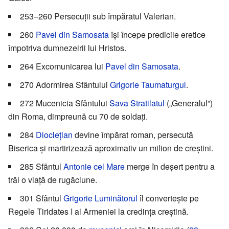
253–260 Persecuții sub împăratul Valerian.
260
Pavel din Samosata
își începe predicile eretice
împotriva dumnezeirii lui Hristos.
264 Excomunicarea lui
Pavel din Samosata
.
270 Adormirea Sfântului
Grigorie Taumaturgul
.
272 Mucenicia Sfântului
Sava Stratilatul
(„Generalul”)
din Roma, dimpreună cu 70 de soldați.
284
Dioclețian
devine împărat roman, persecută
Biserica și martirizează aproximativ un milion de creștini.
285 Sfântul
Antonie cel Mare
merge în deșert pentru a
trăi o viață de rugăciune.
301 Sfântul
Grigorie Luminătorul
îl convertește pe
Regele Tiridates I al Armeniei la credința creștină.