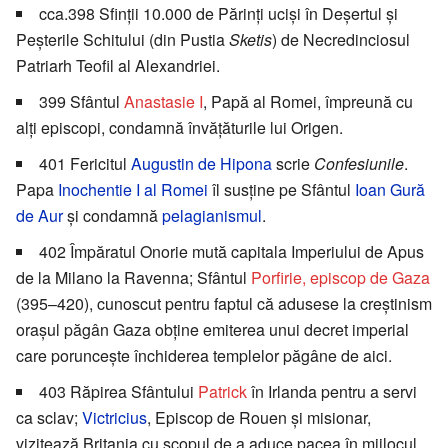
cca.398 Sfinții 10.000 de Părinți uciși în Deșertul și
Peșterile Schitului (din Pustia
Sketis
) de Necredinciosul
Patriarh Teofil al Alexandriei.
399 Sfântul
Anastasie I
, Papă al Romei, împreună cu
alți episcopi, condamnă învățăturile lui Origen.
401 Fericitul
Augustin de Hipona
scrie
Confesiunile
.
Papa
Inochentie I al Romei
îl susține pe Sfântul
Ioan Gură
de Aur
și condamnă
pelagianismul
.
402 Împăratul Onorie mută capitala Imperiului de Apus
de la Milano la Ravenna; Sfântul
Porfirie, episcop de Gaza
(395–420), cunoscut pentru faptul că adusese la creștinism
orașul păgân Gaza obține emiterea unui decret imperial
care poruncește închiderea templelor păgâne de aici.
403 Răpirea Sfântului
Patrick
în Irlanda pentru a servi
ca sclav;
Victricius
, Episcop de Rouen și misionar,
vizitează Britania cu scopul de a aduce pacea în mijlocul