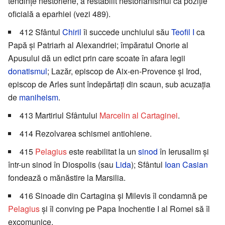
tendințe nestoriene, a restabilit nestorianismul ca poziție
oficială a eparhiei (vezi 489).
412 Sfântul
Chiril
îi succede unchiului său
Teofil I
ca
Papă și Patriarh al Alexandriei; împăratul Onorie al
Apusului dă un edict prin care scoate în afara legii
donatismul
; Lazăr, episcop de Aix-en-Provence și Irod,
episcop de Arles sunt îndepărtați din scaun, sub acuzația
de
maniheism
.
413 Martiriul Sfântului
Marcelin al Cartaginei
.
414 Rezolvarea schismei antiohiene.
415
Pelagius
este reabilitat la un
sinod
în Ierusalim și
într-un sinod în Diospolis (sau
Lida
); Sfântul
Ioan Casian
fondează o mănăstire la Marsilia.
416 Sinoade din Cartagina și Milevis îl condamnă pe
Pelagius
și îl conving pe Papa Inochentie I al Romei să îl
excomunice.