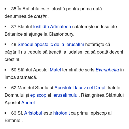
35 În Antiohia este folosită pentru prima dată
denumirea de
creștin
.
37 Sfântul
Iosif din Arimateea
călătorește în Insulele
Britanice și ajunge la Glastonbury.
49
Sinodul apostolic de la Ierusalim
hotărăște că
păgânii nu trebuie să treacă la iudaism ca să poată deveni
creștini.
50 Sfântul Apostol
Matei
termină de scris
Evanghelia
în
limba aramaică.
62 Martiriul Sfântului
Apostolul Iacov cel Drept
, fratele
Domnului și
episcop
al
Ierusalimului
. Răstignirea Sfântului
Apostol
Andrei
.
63 Sf.
Aristobul
este
hirotonit
ca primul episcop al
Britaniei.