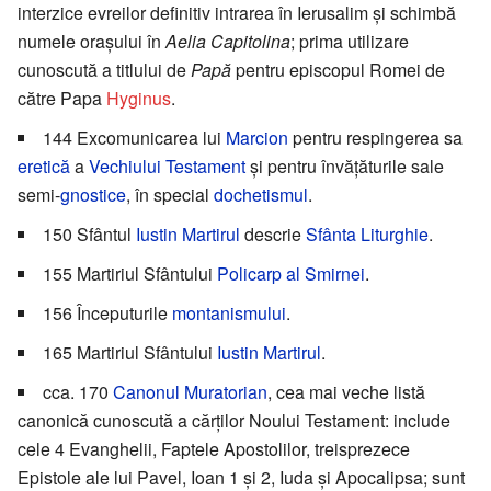
interzice evreilor definitiv intrarea în Ierusalim și schimbă
numele orașului în
Aelia Capitolina
; prima utilizare
cunoscută a titlului de
Papă
pentru episcopul Romei de
către Papa
Hyginus
.
144 Excomunicarea lui
Marcion
pentru respingerea sa
eretică
a
Vechiului Testament
și pentru învățăturile sale
semi-
gnostice
, în special
dochetismul
.
150 Sfântul
Iustin Martirul
descrie
Sfânta Liturghie
.
155 Martiriul Sfântului
Policarp al Smirnei
.
156 Începuturile
montanismului
.
165 Martiriul Sfântului
Iustin Martirul
.
cca. 170
Canonul Muratorian
, cea mai veche listă
canonică cunoscută a cărților Noului Testament: include
cele 4 Evanghelii, Faptele Apostolilor, treisprezece
Epistole ale lui Pavel, Ioan 1 și 2, Iuda și Apocalipsa; sunt