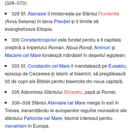
(328–373).
329 Sf.
Atanasie
îl hirotonește pe Sfântul
Frumentie
(Avva Selama) în taina
Preoției
și îl trimite să
evanghelizeze Etiopia.
330
Constantinopolul
este fondat pentru a fi capitala
creștină a Imperiului Roman,
Noua Romă
;
Ammun
și
Macarie cel Mare
fondează mănăstiri în deșertul egiptean.
333 Sf.
Constantin cel Mare
îl mandatează pe
Eusebiu
,
episcop de Cezareea și istoric al bisericii, să pregătească
50 de copii ale Bibliei pentru bisericile din noua capitală.
335 Adormirea Sfântului
Silvestru
, papă al Romei.
336–338 Sfântul
Atanasie cel Mare
merge în exil în
Treves, transmițându-le europenilor regulile monastice ale
sfântului
Pahomie cel Mare
, trezind interesul pentru
monahism
în Europa.