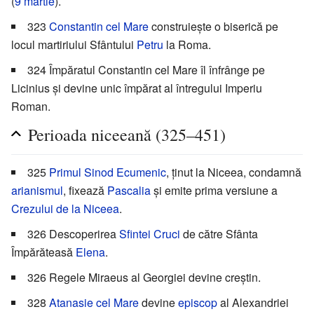
(
9 martie
).
323
Constantin cel Mare
construiește o biserică pe
locul martiriului Sfântului
Petru
la Roma.
324 Împăratul Constantin cel Mare îl înfrânge pe
Licinius și devine unic împărat al întregului Imperiu
Roman.
Perioada niceeană (325–451)
325
Primul Sinod Ecumenic
, ținut la Niceea, condamnă
arianismul
, fixează
Pascalia
și emite prima versiune a
Crezului de la Niceea
.
326 Descoperirea
Sfintei Cruci
de către Sfânta
Împărăteasă
Elena
.
326 Regele Miraeus al Georgiei devine creștin.
328
Atanasie cel Mare
devine
episcop
al Alexandriei