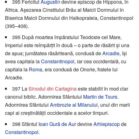
395 Fericitul
Augustin
devine episcop de Hippona, în
Africa. Așezarea Cinstitului Brâu al Maicii Domnului în
Biserica Maicii Domnului din Halkoprateia, Constantinopol
(395–408).
395 După moartea împăratului Teodosie cel Mare,
Imperiul este reîmpărțit în două – o parte de răsărit și una
de apus; jumătatea răsăriteană, condusă de
Arcadie
, își
avea capitala la
Constantinopol
, iar cea occidentală, cu
capitala la
Roma
, era condusă de Onorie, fratele lui
Arcadie.
397 La
Sinodul din Cartagina
este stabilit în mod clar
canonul biblic. Adormirea Sfântului
Martin de Tours
.
Adormirea Sfântului
Ambrozie al Milanului
, unul din marii
capi ai creștinătății occidentale a acelor timpuri.
398 Sfântul
Ioan Gură de Aur
devine
Arhiepiscop
de
Constantinopol
.