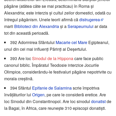
păgâne (atâtea câte se mai practicau) în Roma și
Alexandria; este interzis și cultul zeilor domestici, odată cu
întregul păgânism. Unele teorii afirmă că
distrugerea
marii
Biblioteci din Alexandria
și a
Serapeumului
ar data
tot din această perioadă.
392 Adormirea Sfântului
Macarie cel Mare
Egipteanul,
unul din cei mai influenți Părinți ai Deșertului.
393 Are loc
Sinodul de la Hippona
care face public
canonul biblic. Împăratul Teodosie interzice Jocurile
Olimpice, considerându-le festivaluri păgâne nepotrivite cu
morala creștină.
394 Sfântul
Epifanie de Salamina
scrie împotriva
învățăturilor lui
Origen
, pe care le consideră eretice. Are
loc Sinodul din Constantinopol. Are loc sinodul
donatist
de
la Bagai, în Africa, care reunește 310 episcopi donatiști.