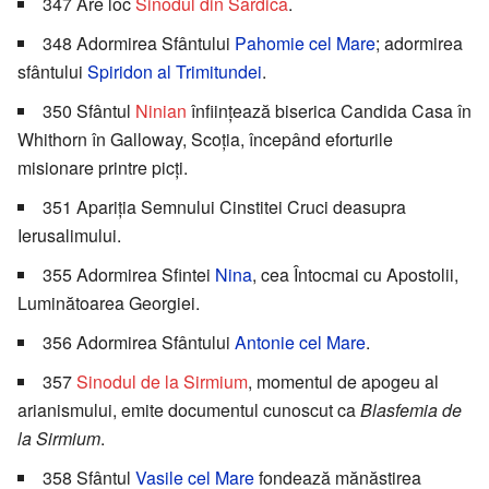
347 Are loc
Sinodul din Sardica
.
348 Adormirea Sfântului
Pahomie cel Mare
; adormirea
sfântului
Spiridon al Trimitundei
.
350 Sfântul
Ninian
înființează biserica Candida Casa în
Whithorn în Galloway, Scoția, începând eforturile
misionare printre picți.
351 Apariția Semnului Cinstitei Cruci deasupra
Ierusalimului.
355 Adormirea Sfintei
Nina
, cea Întocmai cu Apostolii,
Luminătoarea Georgiei.
356 Adormirea Sfântului
Antonie cel Mare
.
357
Sinodul de la Sirmium
, momentul de apogeu al
arianismului, emite documentul cunoscut ca
Blasfemia de
la Sirmium
.
358 Sfântul
Vasile cel Mare
fondează mănăstirea