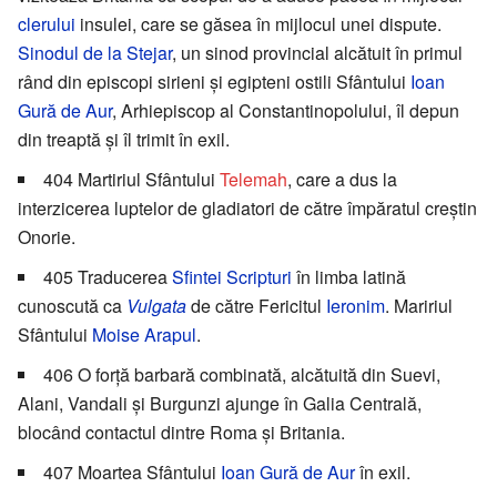
clerului
insulei, care se găsea în mijlocul unei dispute.
Sinodul de la Stejar
, un sinod provincial alcătuit în primul
rând din episcopi sirieni și egipteni ostili Sfântului
Ioan
Gură de Aur
, Arhiepiscop al Constantinopolului, îl depun
din treaptă și îl trimit în exil.
404 Martiriul Sfântului
Telemah
, care a dus la
interzicerea luptelor de gladiatori de către împăratul creștin
Onorie.
405 Traducerea
Sfintei Scripturi
în limba latină
cunoscută ca
Vulgata
de către Fericitul
Ieronim
. Maririul
Sfântului
Moise Arapul
.
406 O forță barbară combinată, alcătuită din Suevi,
Alani, Vandali și Burgunzi ajunge în Galia Centrală,
blocând contactul dintre Roma și Britania.
407 Moartea Sfântului
Ioan Gură de Aur
în exil.