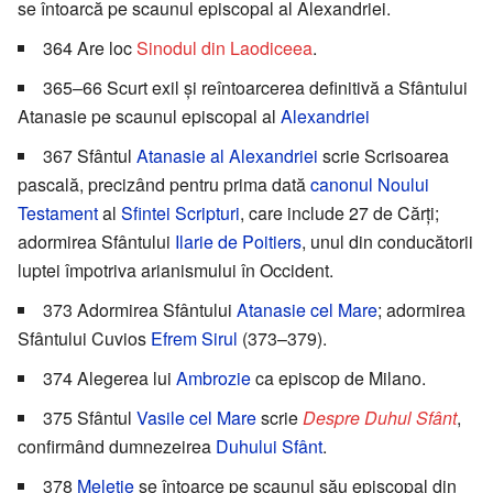
se întoarcă pe scaunul episcopal al Alexandriei.
364 Are loc
Sinodul din Laodiceea
.
365–66 Scurt exil și reîntoarcerea definitivă a Sfântului
Atanasie pe scaunul episcopal al
Alexandriei
367 Sfântul
Atanasie al Alexandriei
scrie Scrisoarea
pascală, precizând pentru prima dată
canonul
Noului
Testament
al
Sfintei Scripturi
, care include 27 de Cărți;
adormirea Sfântului
Ilarie de Poitiers
, unul din conducătorii
luptei împotriva arianismului în Occident.
373 Adormirea Sfântului
Atanasie cel Mare
; adormirea
Sfântului Cuvios
Efrem Sirul
(373–379).
374 Alegerea lui
Ambrozie
ca episcop de Milano.
375 Sfântul
Vasile cel Mare
scrie
Despre Duhul Sfânt
,
confirmând dumnezeirea
Duhului Sfânt
.
378
Meletie
se întoarce pe scaunul său episcopal din