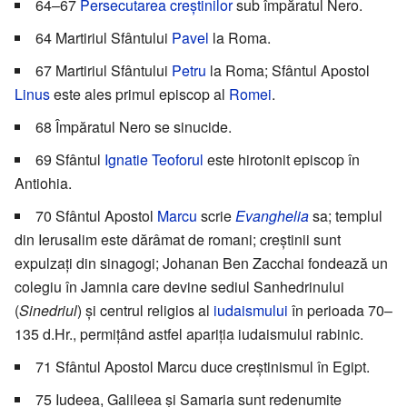
64–67
Persecutarea creștinilor
sub împăratul Nero.
64 Martiriul Sfântului
Pavel
la Roma.
67 Martiriul Sfântului
Petru
la Roma; Sfântul Apostol
Linus
este ales primul episcop al
Romei
.
68 Împăratul Nero se sinucide.
69 Sfântul
Ignatie Teoforul
este hirotonit episcop în
Antiohia.
70 Sfântul Apostol
Marcu
scrie
Evanghelia
sa; templul
din Ierusalim este dărâmat de romani; creștinii sunt
expulzați din sinagogi; Johanan Ben Zacchai fondează un
colegiu în Jamnia care devine sediul Sanhedrinului
(
Sinedriul
) și centrul religios al
iudaismului
în perioada 70–
135 d.Hr., permițând astfel apariția iudaismului rabinic.
71 Sfântul Apostol Marcu duce creștinismul în Egipt.
75 Iudeea, Galileea și Samaria sunt redenumite