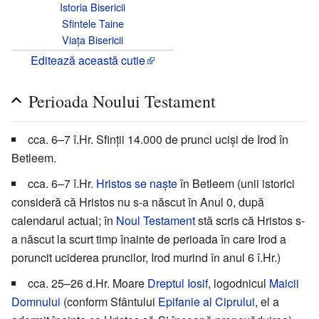
Istoria Bisericii
Sfintele Taine
Viața Bisericii
Editează această cutie
Perioada Noului Testament
cca. 6–7 î.Hr. Sfinții 14.000 de prunci uciși de Irod în
Betleem.
cca. 6–7 î.Hr.
Hristos se naște
în Betleem (unii istorici
consideră că Hristos nu s-a născut în Anul 0, după
calendarul actual; în
Noul Testament
stă scris că Hristos s-
a născut la scurt timp înainte de perioada în care Irod a
poruncit uciderea pruncilor, Irod murind în anul 6 î.Hr.)
cca. 25–26 d.Hr. Moare
Dreptul Iosif
, logodnicul
Maicii
Domnului
(conform Sfântului
Epifanie al Ciprului
, el a