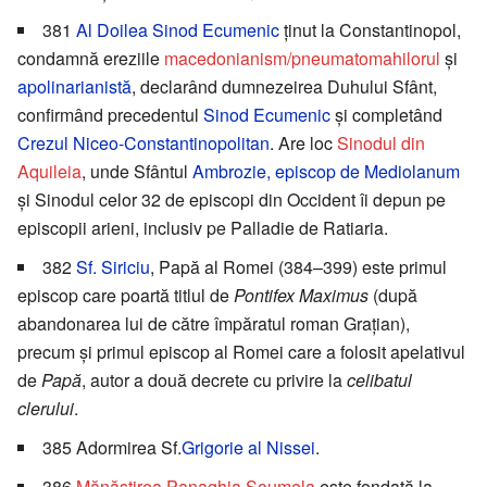
381
Al Doilea Sinod Ecumenic
ținut la Constantinopol,
condamnă ereziile
macedonianism/pneumatomahilorul
și
apolinarianistă
, declarând dumnezeirea Duhului Sfânt,
confirmând precedentul
Sinod Ecumenic
și completând
Crezul Niceo-Constantinopolitan
. Are loc
Sinodul din
Aquileia
, unde Sfântul
Ambrozie, episcop de Mediolanum
și Sinodul celor 32 de episcopi din Occident îi depun pe
episcopii arieni, inclusiv pe Palladie de Ratiaria.
382
Sf. Siriciu
, Papă al Romei (384–399) este primul
episcop care poartă titlul de
Pontifex Maximus
(după
abandonarea lui de către împăratul roman Grațian),
precum și primul episcop al Romei care a folosit apelativul
de
Papă
, autor a două decrete cu privire la
celibatul
clerului
.
385 Adormirea Sf.
Grigorie al Nissei
.
386
Mănăstirea Panaghia Soumela
este fondată la