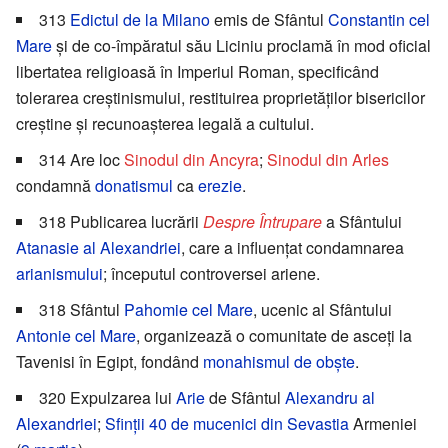
313
Edictul de la Milano
emis de Sfântul
Constantin cel
Mare
și de co-împăratul său Liciniu proclamă în mod oficial
libertatea religioasă în Imperiul Roman, specificând
tolerarea creștinismului, restituirea proprietăților bisericilor
creștine și recunoașterea legală a cultului.
314 Are loc
Sinodul din Ancyra
;
Sinodul din Arles
condamnă
donatismul
ca
erezie
.
318 Publicarea lucrării
Despre Întrupare
a Sfântului
Atanasie al Alexandriei
, care a influențat condamnarea
arianismului
; începutul controversei ariene.
318 Sfântul
Pahomie cel Mare
, ucenic al Sfântului
Antonie cel Mare
, organizează o comunitate de asceți la
Tavenisi în Egipt, fondând
monahismul
de obște
.
320 Expulzarea lui
Arie
de Sfântul
Alexandru al
Alexandriei
;
Sfinții 40 de mucenici din Sevastia
Armeniei