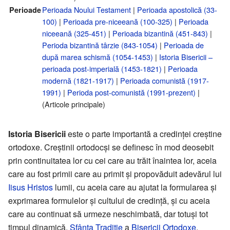
Perioada Noului Testament
|
Perioada apostolică (33-
Perioade
100)
|
Perioada pre-niceeană (100-325)
|
Perioada
niceeană (325-451)
|
Perioada bizantină (451-843)
|
Perioda bizantină târzie (843-1054)
|
Perioada de
după marea schismă (1054-1453)
|
Istoria Bisericii –
perioada post-imperială (1453-1821)
|
Perioada
modernă (1821-1917)
|
Perioada comunistă (1917-
1991)
|
Perioda post-comunistă (1991-prezent)
|
(Articole principale)
Istoria Bisericii
este o parte importantă a credinței creștine
ortodoxe. Creștinii ortodocși se definesc în mod deosebit
prin continuitatea lor cu cei care au trăit înaintea lor, aceia
care au fost primii care au primit și propovăduit adevărul lui
Iisus Hristos
lumii, cu aceia care au ajutat la formularea și
exprimarea formulelor și cultului de credință, și cu aceia
care au continuat să urmeze neschimbată, dar totuși tot
timpul dinamică,
Sfânta Tradiție
a
Bisericii Ortodoxe
.