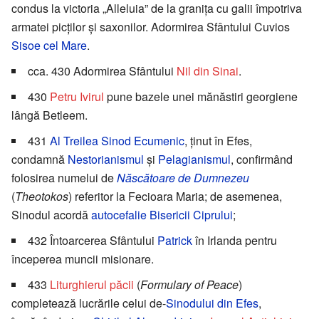
condus la victoria „Alleluia” de la granița cu galii împotriva
armatei picților și saxonilor. Adormirea Sfântului Cuvios
Sisoe cel Mare
.
cca. 430 Adormirea Sfântului
Nil din Sinai
.
430
Petru Ivirul
pune bazele unei mănăstiri georgiene
lângă Betleem.
431
Al Treilea Sinod Ecumenic
, ținut în Efes,
condamnă
Nestorianismul
și
Pelagianismul
, confirmând
folosirea numelui de
Născătoare de Dumnezeu
(
Theotokos
) referitor la Fecioara Maria; de asemenea,
Sinodul acordă
autocefalie
Bisericii Ciprului
;
432 Întoarcerea Sfântului
Patrick
în Irlanda pentru
începerea muncii misionare.
433
Liturghierul păcii
(
Formulary of Peace
)
completează lucrările celui de-
Sinodului din Efes
,