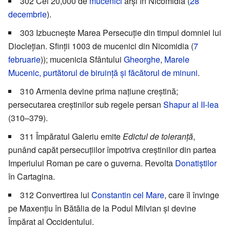
302 Cei 20,000 de
mucenici
arși în Nicomidia (
28
decembrie
).
303 Izbucnește Marea Persecuție din timpul domniei lui
Dioclețian. Sfinții 1003 de mucenici din Nicomidia (
7
februarie
)); mucenicia Sfântului
Gheorghe
,
Marele
Mucenic, purtătorul de biruință și făcătorul de minuni
.
310 Armenia devine prima națiune creștină;
persecutarea creștinilor sub regele persan
Shapur al II-lea
(310–379).
311 Împăratul Galeriu emite
Edictul de toleranță
,
punând capăt persecuțiilor împotriva creștinilor din partea
Imperiului Roman pe care o guverna. Revolta
Donatiștilor
în Cartagina.
312 Convertirea lui
Constantin cel Mare
, care îl învinge
pe Maxențiu în Bătălia de la Podul Milvian și devine
Împărat al Occidentului.