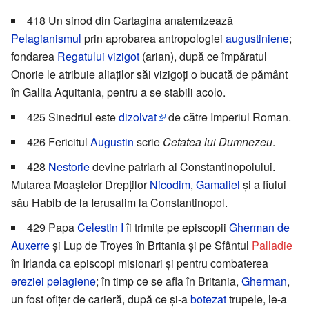
418 Un sinod din Cartagina anatemizează
Pelagianismul
prin aprobarea antropologiei
augustiniene
;
fondarea
Regatului vizigot
(arian), după ce împăratul
Onorie le atribuie aliaților săi vizigoți o bucată de pământ
în Gallia Aquitania, pentru a se stabili acolo.
425 Sinedriul este
dizolvat
de către Imperiul Roman.
426 Fericitul
Augustin
scrie
Cetatea lui Dumnezeu
.
428
Nestorie
devine patriarh al Constantinopolului.
Mutarea Moaștelor Drepților
Nicodim
,
Gamaliel
și a fiului
său Habib de la Ierusalim la Constantinopol.
429 Papa
Celestin I
îi trimite pe episcopii
Gherman de
Auxerre
și Lup de Troyes în Britania și pe Sfântul
Palladie
în Irlanda ca episcopi misionari și pentru combaterea
ereziei
pelagiene
; în timp ce se afla în Britania,
Gherman
,
un fost ofițer de carieră, după ce și-a
botezat
trupele, le-a