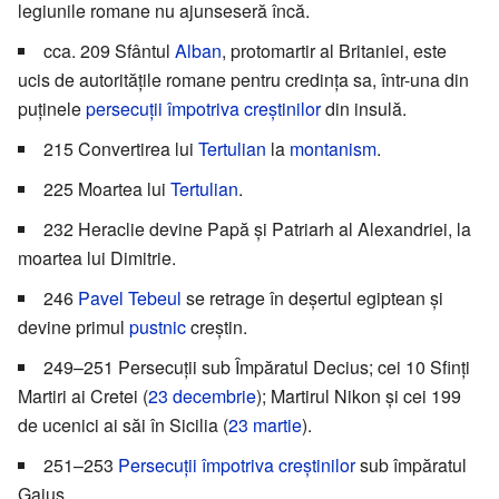
legiunile romane nu ajunseseră încă.
cca. 209 Sfântul
Alban
, protomartir al Britaniei, este
ucis de autoritățile romane pentru credința sa, într-una din
puținele
persecuții împotriva creștinilor
din insulă.
215 Convertirea lui
Tertulian
la
montanism
.
225 Moartea lui
Tertulian
.
232 Heraclie devine Papă și Patriarh al Alexandriei, la
moartea lui Dimitrie.
246
Pavel Tebeul
se retrage în deșertul egiptean și
devine primul
pustnic
creștin.
249–251 Persecuții sub Împăratul Decius; cei 10 Sfinți
Martiri ai Cretei (
23 decembrie
); Martirul Nikon și cei 199
de ucenici ai săi în Sicilia (
23 martie
).
251–253
Persecuții împotriva creștinilor
sub împăratul
Gaius.