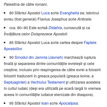
Palestina
de către romani.
80 Sfântul Apostol
Luca
scrie
Evanghelia
sa; istoricul
evreu (fost general) Flavius Josephus scrie
Anticele
.
cca. 80–90 Este scrisă
Didahia
, cunoscută și ca
Învățătura celor Doisprezece Apostoli
.
85 Sfântul Apostol Luca scrie cartea despre
Faptele
Apostolilor
.
90
Sinodul din Jamnia (Javneh)
marchează ruptura
finală și separarea dintre comunitățile evreiești și cele
creștine, inclusiv prin respingerea de către evrei a folosirii
folosirii traducerii în greaca populară (greaca
koine
, a
Septuagintei
) a
Vechiului Testament
și utilizarea acesteia
în cultul iudaic (deși era utilizată pe scară largă în vremea
aceea în comunitățile iudaice elenizate din diaspora).
95 Sfântul Apostol
Ioan
scrie
Apocalipsa
.