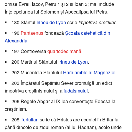
omise Evrei, Iacov, Petru 1 și 2 și Ioan 3; mai include
Înțelepciunea lui Solomon și Apocalipsa lui Petru.
180 Sfântul
Irineu de Lyon
scrie
Împotriva ereziilor
.
190
Pantaenus
fondează
Școala catehetică din
Alexandria
.
197 Controversa
quartodecimană
.
200 Martiriul Sfântului
Irineu de Lyon
.
202 Mucenicia Sfântului
Haralambie al Magneziei
.
203 Împăratul Septimiu Sever promulgă un edict
împotriva creștinismului și a
iudaismului
.
206 Regele Abgar al IX-lea convertește Edessa la
creștinism.
208
Tertulian
scrie că Hristos are ucenici în Britania
până dincolo de zidul roman (al lui Hadrian), acolo unde