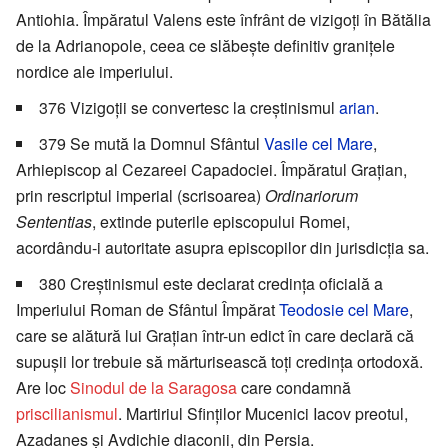
Antiohia. Împăratul Valens este înfrânt de vizigoți în Bătălia
de la Adrianopole, ceea ce slăbește definitiv granițele
nordice ale imperiului.
376 Vizigoții se convertesc la creștinismul
arian
.
379 Se mută la Domnul Sfântul
Vasile cel Mare
,
Arhiepiscop al Cezareei Capadociei. Împăratul Grațian,
prin rescriptul imperial (scrisoarea)
Ordinariorum
Sententias
, extinde puterile episcopului Romei,
acordându-i autoritate asupra episcopilor din jurisdicția sa.
380 Creștinismul este declarat credința oficială a
Imperiului Roman de Sfântul Împărat
Teodosie cel Mare
,
care se alătură lui Grațian într-un edict în care declară că
supușii lor trebuie să mărturisească toți credința ortodoxă.
Are loc
Sinodul de la Saragosa
care condamnă
priscilianismul
. Martiriul Sfinților Mucenici Iacov preotul,
Azadanes și Avdichie diaconii, din Persia.