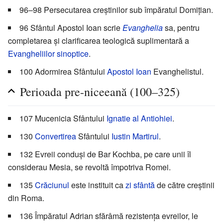
96–98 Persecutarea creștinilor sub împăratul Domițian.
96 Sfântul Apostol Ioan scrie
Evanghelia
sa, pentru
completarea și clarificarea teologică suplimentară a
Evangheliilor sinoptice
.
100 Adormirea Sfântului
Apostol Ioan
Evanghelistul.
Perioada pre-niceeană (100–325)
107 Mucenicia Sfântului
Ignatie al Antiohiei
.
130
Convertirea
Sfântului
Iustin Martirul
.
132 Evreii conduși de Bar Kochba, pe care unii îl
considerau Mesia, se revoltă împotriva Romei.
135
Crăciunul
este instituit ca
zi sfântă
de către creștinii
din Roma.
136 Împăratul Adrian sfărâmă rezistența evreilor, le