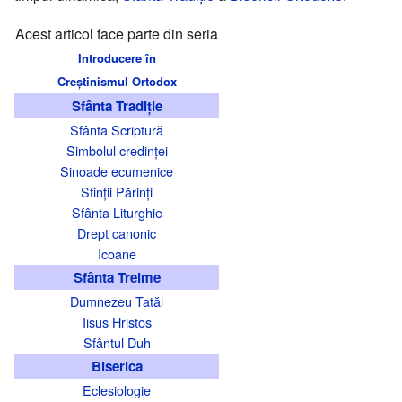
Acest articol face parte din seria
Introducere în
Creștinismul Ortodox
Sfânta Tradiție
Sfânta Scriptură
Simbolul credinței
Sinoade ecumenice
Sfinții Părinți
Sfânta Liturghie
Drept canonic
Icoane
Sfânta Treime
Dumnezeu Tatăl
Iisus Hristos
Sfântul Duh
Biserica
Eclesiologie