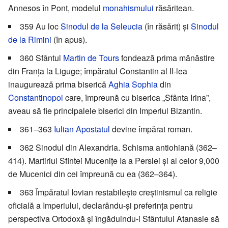
Annesos în Pont, modelul
monahismului
răsăritean.
359 Au loc
Sinodul de la Seleucia
(în răsărit) și
Sinodul
de la Rimini
(în apus).
360 Sfântul
Martin de Tours
fondează prima mănăstire
din Franța la Liguge; împăratul Constantin al II-lea
inaugurează prima biserică
Aghia Sophia
din
Constantinopol
care, împreună cu biserica „Sfânta Irina”,
aveau să fie principalele biserici din Imperiul Bizantin.
361–363
Iulian Apostatul
devine împărat roman.
362 Sinodul din Alexandria. Schisma antiohiană (362–
414). Martiriul Sfintei Mucenițe Ia a Persiei și al celor 9,000
de Mucenici din cei împreună cu ea (362–364).
363 Împăratul Iovian restabilește creștinismul ca religie
oficială a Imperiului, declarându-și preferința pentru
perspectiva Ortodoxă și îngăduindu-i Sfântului Atanasie să