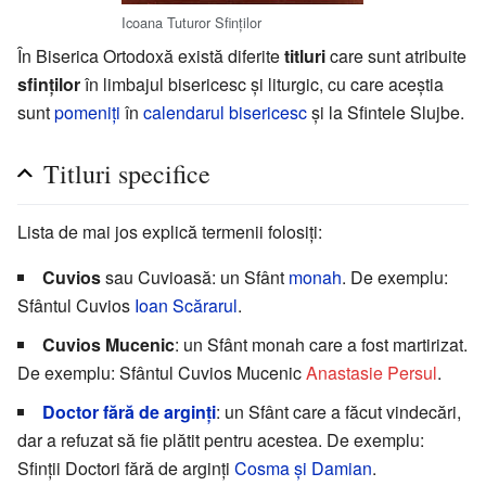
Icoana Tuturor Sfinţilor
În Biserica Ortodoxă există diferite
titluri
care sunt atribuite
sfinților
în limbajul bisericesc şi liturgic, cu care aceștia
sunt
pomeniți
în
calendarul bisericesc
și la Sfintele Slujbe.
Titluri specifice
Lista de mai jos explică termenii folosiți:
Cuvios
sau Cuvioasă: un Sfânt
monah
. De exemplu:
Sfântul Cuvios
Ioan Scărarul
.
Cuvios Mucenic
: un Sfânt monah care a fost martirizat.
De exemplu: Sfântul Cuvios Mucenic
Anastasie Persul
.
Doctor fără de arginți
: un Sfânt care a făcut vindecări,
dar a refuzat să fie plătit pentru acestea. De exemplu:
Sfinții Doctori fără de arginți
Cosma şi Damian
.