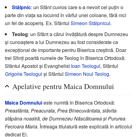
Stâlpnic
: un Sfânt cuvios care s-a nevoit cel puțin o
parte din viața sa locuind în vârful unei coloane, fără nici
un fel de acoperiș. Ex. Sfântul
Simeon Stâlpnicul
.
Teolog
: un Sfânt a cărui învățătură despre Dumnezeu
și cunoaștere a lui Dumnezeu au fost considerate ca
excepțional de importante pentru Biserica creștină. Doar
trei Sfinți poartă numele de Teolog în Biserica Ortodoxă:
Sfântul Apostol și Evanghelist
Ioan Teologul
, Sfântul
Grigorie Teologul
și Sfântul
Simeon Noul Teolog
.
Apelative pentru Maica Domnului
Maica Domnului
este numită în Biserica Ortodoxă:
Preasfânta, Preacurata, Prea Binecuvântata, slăvita
stăpâna noastră, de Dumnezeu Născătoarea și Pururea
Fecioara Maria
. Întreaga titulatură este explicată în articolul
dedicat Ei.