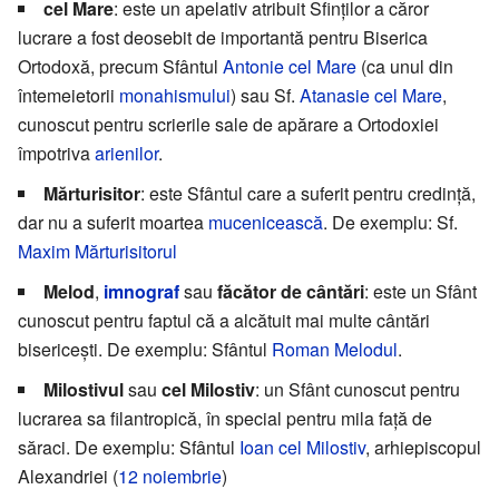
cel Mare
: este un apelativ atribuit Sfinților a căror
lucrare a fost deosebit de importantă pentru Biserica
Ortodoxă, precum Sfântul
Antonie cel Mare
(ca unul din
întemeietorii
monahismului
) sau Sf.
Atanasie cel Mare
,
cunoscut pentru scrierile sale de apărare a Ortodoxiei
împotriva
arienilor
.
Mărturisitor
: este Sfântul care a suferit pentru credință,
dar nu a suferit moartea
mucenicească
. De exemplu: Sf.
Maxim Mărturisitorul
Melod
,
imnograf
sau
făcător de cântări
: este un Sfânt
cunoscut pentru faptul că a alcătuit mai multe cântări
bisericești. De exemplu: Sfântul
Roman Melodul
.
Milostivul
sau
cel Milostiv
: un Sfânt cunoscut pentru
lucrarea sa filantropică, în special pentru mila față de
săraci. De exemplu: Sfântul
Ioan cel Milostiv
, arhiepiscopul
Alexandriei (
12 noiembrie
)