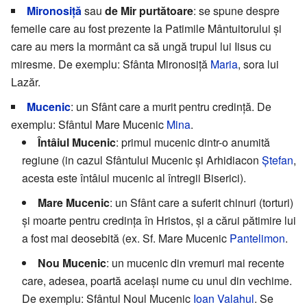
Mironosiţă
sau
de Mir purtătoare
: se spune despre
femeile care au fost prezente la Patimile Mântuitorului și
care au mers la mormânt ca să ungă trupul lui Iisus cu
miresme. De exemplu: Sfânta Mironosiță
Maria
, sora lui
Lazăr.
Mucenic
: un Sfânt care a murit pentru credință. De
exemplu: Sfântul Mare Mucenic
Mina
.
Întâiul Mucenic
: primul mucenic dintr-o anumită
regiune (in cazul Sfântului Mucenic și Arhidiacon
Ştefan
,
acesta este întâiul mucenic al întregii Biserici).
Mare Mucenic
: un Sfânt care a suferit chinuri (torturi)
și moarte pentru credința în Hristos, şi a cărui pătimire lui
a fost mai deosebită (ex. Sf. Mare Mucenic
Pantelimon
.
Nou Mucenic
: un mucenic din vremuri mai recente
care, adesea, poartă același nume cu unul din vechime.
De exemplu: Sfântul Noul Mucenic
Ioan Valahul
. Se