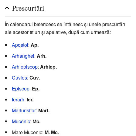
Prescurtări
În calendarul bisericesc se întâlnesc și unele prescurtări
ale acestor titluri și apelative, după cum urmează:
Apostol
:
Ap.
Arhanghel
:
Arh.
Arhiepiscop
:
Arhiep.
Cuvios
:
Cuv.
Episcop
:
Ep.
Ierarh
:
Ier.
Mărturisitor
:
Mărt.
Mucenic
:
Mc.
Mare Mucenic:
M. Mc.