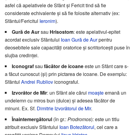
asfel că apelativele de Sfânt și Fericit tind să fie
considerate echivalente și să fie folosite alternativ (ex:
Sfântul/Fericitul
Ieronim
).
Gură de Aur
sau
Hrisostom
: este apelativul-epitet
acordat exclusiv Sfântului
Ioan Gură de Aur
pentru
deosebitele sale capacități oratorice și scriitoricești puse în
slujba credinței.
Iconograf
sau
făcător de icoane
este un Sfânt care s-
a făcut cunoscut (și) prin pictarea de icoane. De exemplu:
Sfântul
Andrei Rubliov
iconograful.
Izvorâtor de Mir
: un Sfânt ale cărui
moaşte
emană un
undelemn cu miros bun (dulce) și adesea făcător de
minuni. Ex. Sf.
Dimitrie Izvorâtorul de Mir
.
Înaintemergătorul
(în gr.:
Prodromos
): este un titlu
atribuit exclusiv Sfântului
Ioan Botezătorul
, cel care a
pregătit venirea Domnului
Iisus Hristos
.