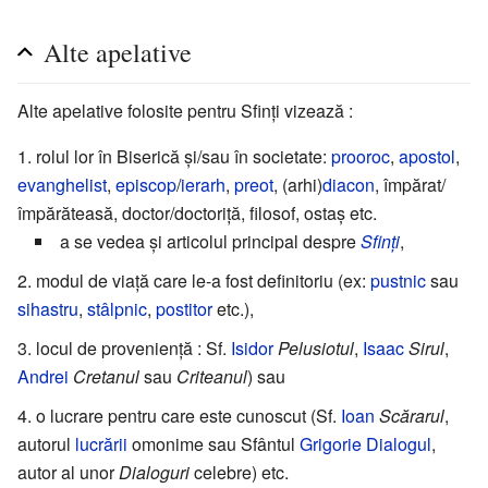
Alte apelative
Alte apelative folosite pentru Sfinți vizează :
rolul lor în Biserică și/sau în societate:
prooroc
,
apostol
,
evanghelist
,
episcop
/
ierarh
,
preot
, (arhi)
diacon
, împărat/
împărăteasă, doctor/doctoriță, filosof, ostaș etc.
a se vedea și articolul principal despre
Sfinţi
,
modul de viață care le-a fost definitoriu (ex:
pustnic
sau
sihastru
,
stâlpnic
,
postitor
etc.),
locul de proveniență : Sf.
Isidor
Pelusiotul
,
Isaac
Sirul
,
Andrei
Cretanul
sau
Criteanul
) sau
o lucrare pentru care este cunoscut (Sf.
Ioan
Scărarul
,
autorul
lucrării
omonime sau Sfântul
Grigorie Dialogul
,
autor al unor
Dialoguri
celebre) etc.