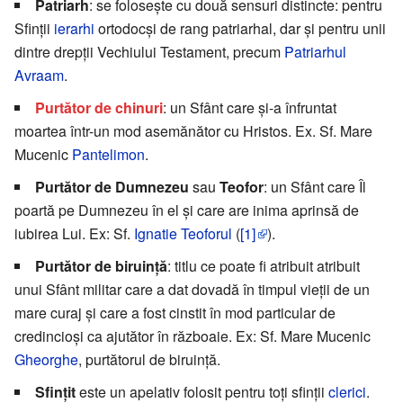
Patriarh
: se folosește cu două sensuri distincte: pentru
Sfinții
ierarhi
ortodocși de rang patriarhal, dar și pentru unii
dintre drepții Vechiului Testament, precum
Patriarhul
Avraam
.
Purtător de chinuri
: un Sfânt care și-a înfruntat
moartea într-un mod asemănător cu Hristos. Ex. Sf. Mare
Mucenic
Pantelimon
.
Purtător de Dumnezeu
sau
Teofor
: un Sfânt care Îl
poartă pe Dumnezeu în el și care are inima aprinsă de
iubirea Lui. Ex: Sf.
Ignatie Teoforul
(
[1]
).
Purtător de biruință
: titlu ce poate fi atribuit atribuit
unui Sfânt militar care a dat dovadă în timpul vieții de un
mare curaj și care a fost cinstit în mod particular de
credincioși ca ajutător în războaie. Ex: Sf. Mare Mucenic
Gheorghe
, purtătorul de biruinţă.
Sfințit
este un apelativ folosit pentru toți sfinții
clerici
.