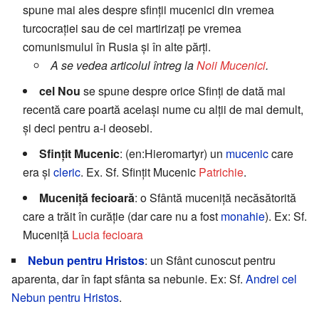
spune mai ales despre sfinţii mucenici din vremea
turcocraţiei sau de cei martirizați pe vremea
comunismului în Rusia și în alte părți.
A se vedea articolul întreg la
Noii Mucenici
.
cel Nou
se spune despre orice Sfinți de dată mai
recentă care poartă același nume cu alții de mai demult,
şi deci pentru a-i deosebi.
Sfințit Mucenic
: (en:Hieromartyr) un
mucenic
care
era și
cleric
. Ex. Sf. Sfinţit Mucenic
Patrichie
.
Muceniță fecioară
: o Sfântă muceniță necăsătorită
care a trăit în curăție (dar care nu a fost
monahie
). Ex: Sf.
Muceniță
Lucia fecioara
Nebun pentru Hristos
: un Sfânt cunoscut pentru
aparenta, dar în fapt sfânta sa nebunie. Ex: Sf.
Andrei cel
Nebun pentru Hristos
.