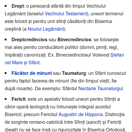
Drept
: o persoană sfântă din timpul Vechiului
Legământ (Israelul
Vechiului Testament
), uneori termenul
este folosit și pentru unii sfinţi căsătoriți din Biserica
creștină (a
Noului Legământ
).
Dreptcredincios
sau
Binecredincios
: se folosește
mai ales pentru conducătorii politici (domni, prinți, regi,
împăraţi) canonizați. Ex. Binecredinciosul Voievod
Ştefan
cel Mare şi Sfânt
.
Făcător de minuni
sau
Taumaturg
: un Sfânt cunoscut
pentru faptul facerea de minuni (fie din timpul vieții, fie
după moarte). De exemplu: Sfântul
Nectarie Taumaturgul
Fericit
: este un apelativ folosit uneori pentru Sfinții a
căror operă teologică nu întrunește integral acordul
Bisericii, precum Fericitul
Augustin de Hippona
. Distincția
de sorginte romano-catolică între Sfinți (
sancti
) și Fericiți
(
beati
) nu se face însă cu rigurozitate în Biserica Ortodoxă,