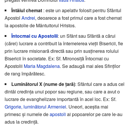
Întâiul chemat
: este un apelativ folosit pentru Sfântul
Apostol
Andrei
, deoarece a fost primul care a fost chemat
la apostolie de Mântuitorul Hristos.
Întocmai cu Apostolii
: un Sfânt sau Sfântă a cărui
(cărei) lucrare a contribuit la întemeierea vieții Bisericii, fie
prin lucrare misionară directă sau prin susținerea rolului
Bisericii în societate. Ex: Sf. Mironosiță Întocmai cu
Apostolii
Maria Magdalena
. Se adaugă mai ales Sfinților
de rang împărătesc.
Luminătorul X (nume de țară)
: Sfântul care a adus cel
dintâi credința unui popor sau regiune, sau care a avut o
lucrare de evanghelizare importantă în acel loc. Ex: Sf.
Grigorie, luminătorul Armeniei
. Uneori, aceștia mai
primesc și numele de
apostoli
ai popoarelor pe care le-au
adus la credință.