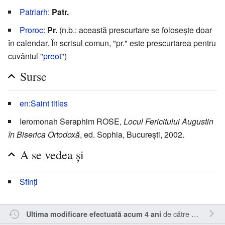
Patriarh
:
Patr.
Proroc
:
Pr.
(n.b.: această prescurtare se folosește doar
în calendar. În scrisul comun, "pr." este prescurtarea pentru
cuvântul "
preot
")
Surse
en:Saint titles
Ieromonah Seraphim ROSE,
Locul Fericitului Augustin
în Biserica Ortodoxă
, ed. Sophia, București, 2002.
A se vedea şi
Sfinți
de către
Sîmbotin
.
Ultima modificare efectuată acum 4 ani