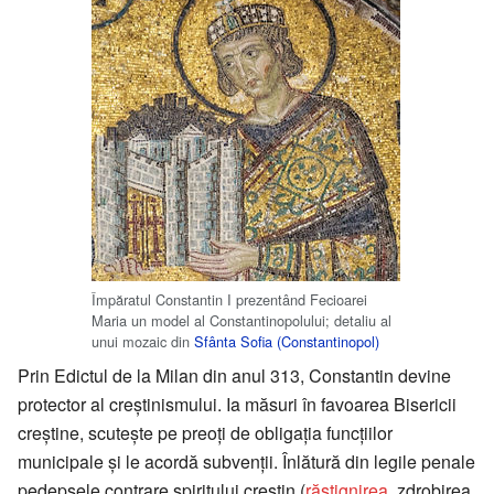
Împăratul Constantin I prezentând Fecioarei
Maria un model al Constantinopolului; detaliu al
unui mozaic din
Sfânta Sofia (Constantinopol)
Prin Edictul de la Milan din anul 313, Constantin devine
protector al creștinismului. Ia măsuri în favoarea Bisericii
creștine, scutește pe preoți de obligația funcțiilor
municipale și le acordă subvenții. Înlătură din legile penale
pedepsele contrare spiritului creștin (
răstignirea
, zdrobirea