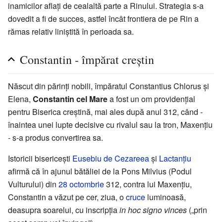
inamicilor aflați de cealaltă parte a Rinului. Strategia s-a
dovedit a fi de succes, astfel încât frontiera de pe Rin a
rămas relativ liniștită în perioada sa.
Constantin - împărat creștin
Născut din părinți nobili, împăratul Constantius Chlorus și
Elena,
Constantin cel Mare
a fost un om providențial
pentru Biserica creștină, mai ales după anul 312, când -
înaintea unei lupte decisive cu rivalul sau la tron, Maxențiu
- s-a produs convertirea sa.
Istoricii bisericești
Eusebiu de Cezareea
și
Lactanțiu
afirmă că în ajunul bătăliei de la Pons Milvius (Podul
Vulturului) din
28 octombrie
312, contra lui Maxențiu,
Constantin a văzut pe cer, ziua, o
cruce
luminoasă,
deasupra soarelui, cu inscripția
in hoc signo vinces
(„prin