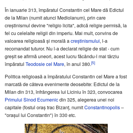
În ianuarie 313, împăratul Constantin cel Mare dă Edictul
de la Milan (numit atunci Mediolanum), prin care
creștinismul devine "religio licita", adică religie permisă, la
fel cu celelalte religii din imperiu. Mai mult, convins de
valoarea religioasă și morală a
creștinismului
, l-a
recomandat tuturor. Nu l-a declarat religie de stat - cum
greșit se afirmă uneori, acest lucru făcându-l mai târziu
[5]
împăratul
Teodosie cel Mare
, în anul 380.
Politica religioasă a împăratului Constantin cel Mare a fost
marcată de câteva evenimente deosebite: Edictul de la
Milan din 313, înfrângerea lui Liciniu în 323, convocarea
Primului Sinod Ecumenic
din 325, alegerea unei noi
capitale (fostul oraș trac Bizanț, numit
Constantinopolis
–
"orașul lui Constantin") în 330 etc.