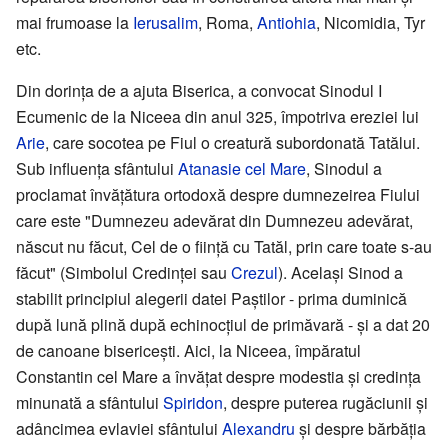
mai frumoase la
Ierusalim
, Roma,
Antiohia
, Nicomidia, Tyr
etc.
Din dorința de a ajuta Biserica, a convocat Sinodul I
Ecumenic de la Niceea din anul 325, împotriva ereziei lui
Arie
, care socotea pe Fiul o creatură subordonată Tatălui.
Sub influența sfântului
Atanasie cel Mare
, Sinodul a
proclamat învățătura ortodoxă despre dumnezeirea Fiului
care este "Dumnezeu adevărat din Dumnezeu adevărat,
născut nu făcut, Cel de o ființă cu Tatăl, prin care toate s-au
făcut" (Simbolul Credinței sau
Crezul
). Același Sinod a
stabilit principiul alegerii datei Paștilor - prima duminică
după lună plină după echinocțiul de primăvară - și a dat 20
de canoane bisericești. Aici, la Niceea, împăratul
Constantin cel Mare a învățat despre modestia și credința
minunată a sfântului
Spiridon
, despre puterea rugăciunii și
adâncimea evlaviei sfântului
Alexandru
și despre bărbăția