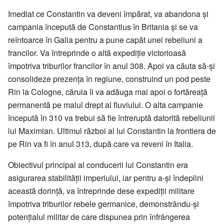
Imediat ce Constantin va deveni împărat, va abandona și
campania începută de Constantius în Britania și se va
reîntoarce în Galia pentru a pune capăt unei rebeliuni a
francilor. Va întreprinde o altă expediție victorioasă
împotriva triburilor francilor în anul 308. Apoi va căuta să-și
consolideze prezența în regiune, construind un pod peste
Rin la Cologne, căruia îi va adăuga mai apoi o fortăreață
permanentă pe malul drept al fluviului. O alta campanie
începută în 310 va trebui să fie întreruptă datorită rebeliunii
lui Maximian. Ultimul război al lui Constantin la frontiera de
pe Rin va fi în anul 313, după care va reveni în Italia.
Obiectivul principal al conducerii lui Constantin era
asigurarea stabilității imperiului, iar pentru a-și îndeplini
această dorință, va întreprinde dese expediții militare
împotriva triburilor rebele germanice, demonstrându-și
potențialul militar de care dispunea prin înfrângerea