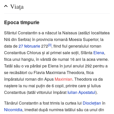
Viața
Epoca timpurie
Sfântul Constantin s-a născut la Naissus (astăzi localitatea
Niš din Serbia) în provincia romană Moesia Superior, la
[3]
data de
27 februarie
272
, fiind fiul generalului roman
Constantius Chlorus și al primei sale soții, Sfânta
Elena
,
fiica unui hangiu, în vârstă de numai 16 ani la acea vreme.
Tatăl său o va părăsi pe Elena în jurul anului 292 pentru a
se recăsători cu Flavia Maximiana Theodora, fiica
împăratului roman din Apus
Maximian
. Theodora va da
naștere la nu mai puțin de 6 copii, printre care și Iulius
Constantius (tatăl viitorului împărat
Iulian Apostatul
).
Tânărul Constantin a fost trimis la curtea lui
Dioclețian
în
Nicomidia
, imediat după numirea tatălui său ca unul din