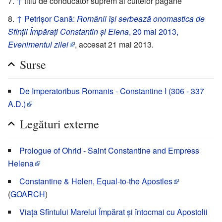
↑
titlu de conducător suprem al cultelor păgâne
↑
Petrișor Cană:
Românii își serbează onomastica de
Sfinții Împărați Constantin și Elena
, 20 mai 2013,
Evenimentul zilei
, accesat 21 mai 2013.
Surse
De Imperatoribus Romanis - Constantine I (306 - 337
A.D.)
Legături externe
Prologue of Ohrid - Saint Constantine and Empress
Helena
Constantine & Helen, Equal-to-the Apostles
(
GOARCH
)
Viaţa Sfîntului Marelui Împărat şi întocmai cu Apostolii