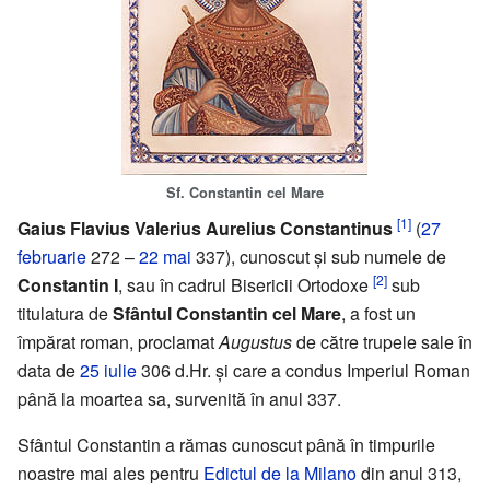
Sf. Constantin cel Mare
[1]
Gaius Flavius Valerius Aurelius Constantinus
(
27
februarie
272 –
22 mai
337), cunoscut și sub numele de
[2]
Constantin I
, sau în cadrul Bisericii Ortodoxe
sub
titulatura de
Sfântul Constantin cel Mare
, a fost un
împărat roman, proclamat
Augustus
de către trupele sale în
data de
25 iulie
306 d.Hr. și care a condus Imperiul Roman
până la moartea sa, survenită în anul 337.
Sfântul Constantin a rămas cunoscut până în timpurile
noastre mai ales pentru
Edictul de la Milano
din anul 313,