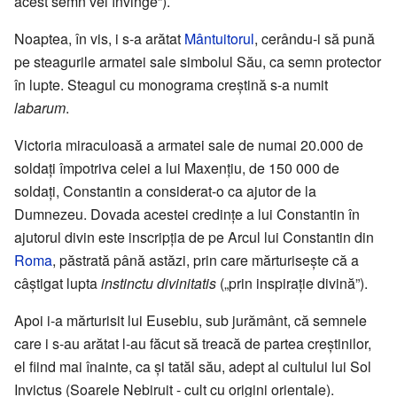
acest semn vei învinge”).
Noaptea, în vis, i s-a arătat
Mântuitorul
, cerându-i să pună
pe steagurile armatei sale simbolul Său, ca semn protector
în lupte. Steagul cu monograma creștină s-a numit
labarum
.
Victoria miraculoasă a armatei sale de numai 20.000 de
soldați împotriva celei a lui Maxențiu, de 150 000 de
soldați, Constantin a considerat-o ca ajutor de la
Dumnezeu. Dovada acestei credințe a lui Constantin în
ajutorul divin este inscripția de pe Arcul lui Constantin din
Roma
, păstrată până astăzi, prin care mărturisește că a
câștigat lupta
instinctu divinitatis
(„prin inspirație divină”).
Apoi i-a mărturisit lui Eusebiu, sub jurământ, că semnele
care i s-au arătat l-au făcut să treacă de partea creștinilor,
el fiind mai înainte, ca și tatăl său, adept al cultului lui Sol
Invictus (Soarele Nebiruit - cult cu origini orientale).