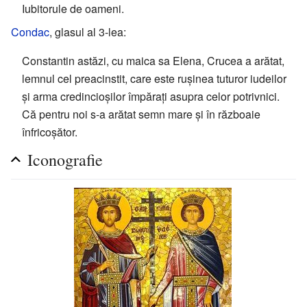
Iubitorule de oameni.
Condac
, glasul al 3-lea:
Constantin astăzi, cu maica sa Elena, Crucea a arătat,
lemnul cel preacinstit, care este rușinea tuturor iudeilor
și arma credincioșilor împărați asupra celor potrivnici.
Că pentru noi s-a arătat semn mare și în războaie
înfricoșător.
Iconografie