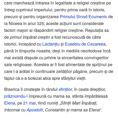
care marchează intrarea în legalitate a religiei creștine pe
întreg cuprinsul imperiului, pentru prima oară în istorie,
precum și pentru organizarea
Primului Sinod Ecumenic
de
la Niceea în anul 325; aceste acțiuni sunt considerate
factori majori ai răspândirii religiei creștine. Reputația sa
de
primul împărat creștin
a fost recunoscută de către
istorici, începând cu
Lactanțiu
și
Eusebiu de Cezareea
,
până în timpurile noastre, deși în mediile neortodoxe încă
mai există dispute cu privire la sinceritatea convingerilor
sale religioase. Acestea ar fi fost alimentate de sprijinul pe
care l-a arătat în continuare zeităților păgâne, precum și de
faptul că s-a botezat abia spre sfârșitul vieții.
Biserica îl cinstește în rândul
sfinților
, în ceata drepților,
prăznuindu-l
împreună cu mama sa, sfânta împărăteasă
Elena
, pe
21 mai
, fiind numiți „
Sfinții Mari Împărați,
întocmai cu
Apostolii
, Constantin și mama sa Elena
”.