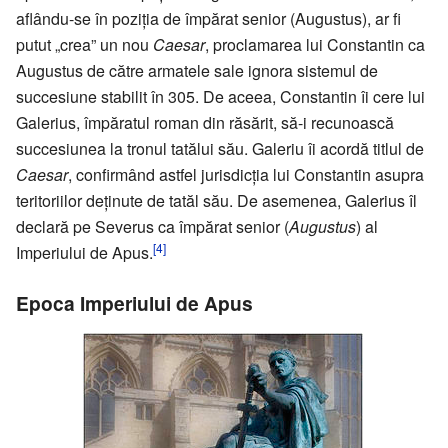
aflându-se în poziția de împărat senior (Augustus), ar fi
putut „crea” un nou
Caesar
, proclamarea lui Constantin ca
Augustus de către armatele sale ignora sistemul de
succesiune stabilit în 305. De aceea, Constantin îi cere lui
Galerius, împăratul roman din răsărit, să-i recunoască
succesiunea la tronul tatălui său. Galeriu îi acordă titlul de
Caesar
, confirmând astfel jurisdicția lui Constantin asupra
teritoriilor deținute de tatăl său. De asemenea, Galerius îl
declară pe Severus ca împărat senior (
Augustus
) al
[4]
Imperiului de Apus.
Epoca Imperiului de Apus