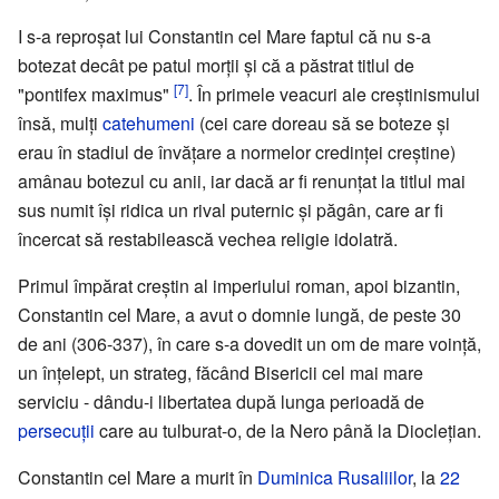
I s-a reproșat lui Constantin cel Mare faptul că nu s-a
botezat decât pe patul morții și că a păstrat titlul de
[7]
"pontifex maximus"
. În primele veacuri ale creștinismului
însă, mulți
catehumeni
(cei care doreau să se boteze și
erau în stadiul de învățare a normelor credinței creștine)
amânau botezul cu anii, iar dacă ar fi renunțat la titlul mai
sus numit își ridica un rival puternic și păgân, care ar fi
încercat să restabilească vechea religie idolatră.
Primul împărat creștin al imperiului roman, apoi bizantin,
Constantin cel Mare, a avut o domnie lungă, de peste 30
de ani (306-337), în care s-a dovedit un om de mare voință,
un înțelept, un strateg, făcând Bisericii cel mai mare
serviciu - dându-i libertatea după lunga perioadă de
persecuții
care au tulburat-o, de la Nero până la Dioclețian.
Constantin cel Mare a murit în
Duminica Rusaliilor
, la
22