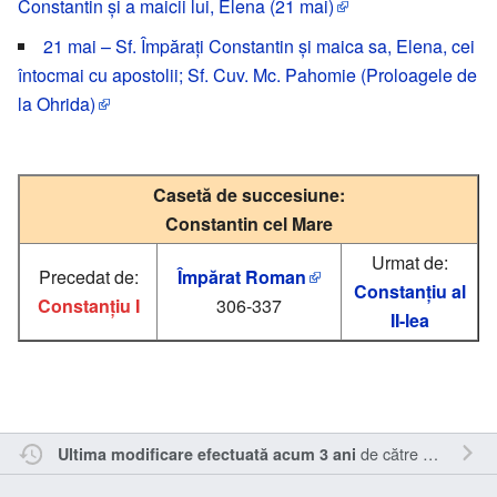
Constantin şi a maicii lui, Elena (21 mai)
21 mai – Sf. Împărați Constantin și maica sa, Elena, cei
întocmai cu apostolii; Sf. Cuv. Mc. Pahomie (Proloagele de
la Ohrida)
Casetă de succesiune:
Constantin cel Mare
Urmat de:
Precedat de:
Împărat Roman
Constanțiu al
Constanțiu I
306-337
II-lea
de către
RappY
.
Ultima modificare efectuată acum 3 ani