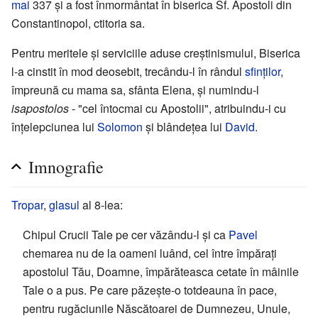
mai
337 și a fost înmormântat în biserica Sf. Apostoli din
Constantinopol, ctitoria sa.
Pentru meritele și serviciile aduse creștinismului, Biserica
l-a cinstit în mod deosebit, trecându-l în rândul
sfinților
,
împreună cu mama sa, sfânta Elena, și numindu-l
isapostolos
- "cel întocmai cu Apostolii", atribuindu-i cu
înțelepciunea lui
Solomon
și blândețea lui
David
.
Imnografie
Tropar
,
glasul
al 8-lea:
Chipul Crucii Tale pe cer văzându-l și ca
Pavel
chemarea nu de la oameni luând, cel între împărați
apostolul Tău, Doamne, împărăteasca cetate în mâinile
Tale o a pus. Pe care păzește-o totdeauna în pace,
pentru rugăciunile Născătoarei de Dumnezeu, Unule,