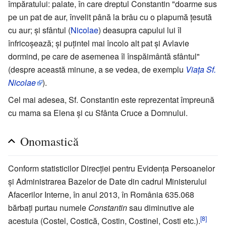
împăratului: palate, în care dreptul Constantin "doarme sus
pe un pat de aur, învelit până la brâu cu o plapumă țesută
cu aur; și sfântul (
Nicolae
) deasupra capului lui îl
înfricoșează; și puțintel mai încolo alt pat și Avlavie
dormind, pe care de asemenea îl înspăimântă sfântul"
(despre această minune, a se vedea, de exemplu
Viața Sf.
Nicolae
).
Cel mai adesea, Sf. Constantin este reprezentat împreună
cu mama sa Elena și cu Sfânta Cruce a Domnului.
Onomastică
Conform statisticilor Direcției pentru Evidența Persoanelor
și Administrarea Bazelor de Date din cadrul Ministerului
Afacerilor Interne, în anul 2013, în România 635.068
bărbați purtau numele
Constantin
sau diminutive ale
[8]
acestuia (Costel, Costică, Costin, Costinel, Costi etc.).