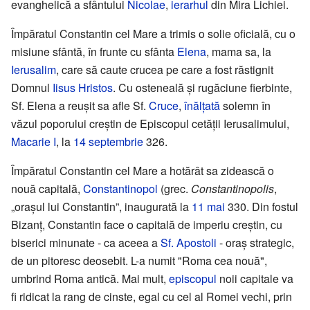
evanghelică a sfântului
Nicolae
,
ierarhul
din Mira Lichiei.
Împăratul Constantin cel Mare a trimis o solie oficială, cu o
misiune sfântă, în frunte cu sfânta
Elena
, mama sa, la
Ierusalim
, care să caute crucea pe care a fost răstignit
Domnul
Iisus Hristos
. Cu osteneală și rugăciune fierbinte,
Sf. Elena a reușit sa afle Sf.
Cruce
,
înălțată
solemn în
văzul poporului creștin de Episcopul cetății Ierusalimului,
Macarie I
, la
14 septembrie
326.
Împăratul Constantin cel Mare a hotărât sa zidească o
nouă capitală,
Constantinopol
(grec.
Constantinopolis
,
„orașul lui Constantin”, inaugurată la
11 mai
330. Din fostul
Bizanț, Constantin face o capitală de imperiu creștin, cu
biserici minunate - ca aceea a
Sf. Apostoli
- oraș strategic,
de un pitoresc deosebit. L-a numit "Roma cea nouă",
umbrind Roma antică. Mai mult,
episcopul
noii capitale va
fi ridicat la rang de cinste, egal cu cel al Romei vechi, prin