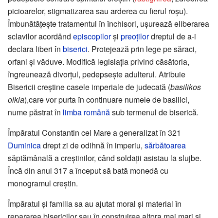
picioarelor, stigmatizarea sau arderea cu fierul roșu).
Îmbunătățește tratamentul în închisori, ușurează eliberarea
sclavilor acordând
episcopilor
și
preoților
dreptul de a-i
declara liberi în
biserici
. Protejează prin lege pe săraci,
orfani și văduve. Modifică legislația privind căsătoria,
îngreunează divorțul, pedepsește adulterul. Atribuie
Bisericii creștine casele imperiale de judecată (
basilikos
oikia
),care vor purta în continuare numele de basilici,
nume păstrat în
limba română
sub termenul de biserică.
Împăratul Constantin cel Mare a generalizat în 321
Duminica
drept zi de odihnă în imperiu,
sărbătoarea
săptămânală a creștinilor, când soldații asistau la slujbe.
Încă din anul 317 a început să bată monedă cu
monogramul creștin.
Împăratul și familia sa au ajutat moral și material în
repararea bisericilor sau în construirea altora mai mari și