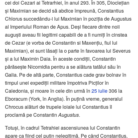
cei doi Cezari ai Tetrarhiei, în anul 293. În 305, Dioclețian
și Maximian se decid să abdice împreună, Constantius
Chlorus succedându-i lui Maximian în poziția de Augustus
al Imperiului Roman de Apus. Deși fiecare dintre noii
auguști aveau fii legitimi capabili de a fi numiți în cinstea
de Cezar (e vorba de Constantin si Maxențiu, fiul lui
Maximian), ei sunt lăsați la o parte în favoarea lui Severus
și a lui Maximin Daia. În aceste condiții, Constantin
părăsește Nicomidia pentru a se alătura tatălui său în
Galia. Pe de altă parte, Constantius cade grav bolnav în
timpul unei expediții militare împotriva Picților în
Caledonia, și moare în cele din urmă în
25 iulie
306 la
Eboracum (York, în Anglia). În puțină vreme, generalul
Chrocus alături de trupele loiale lui Constantius îl
proclamă pe Constantin
Augustus
.
Totuși, în cadrul Tetrahiei ascensiunea lui Constantin
apare ca fiind cel puțin nelegitimă. Pe când Constantius,