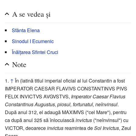
A se vedea și
Sfânta Elena
Sinodul I Ecumenic
Înălțarea Sfintei Cruci
Note
↑
În (latină titlul imperial oficial al lui Constantin a fost
IMPERATOR CAESAR FLAVIVS CONSTANTINVS PIVS
FELIX INVICTVS AVGVSTVS
,
Imperator Caesar Flavius
Constantinus Augustus, piosul, fortunatul, neînvinsul
.
După anul 312, el adaugă
MAXIMVS
("cel Mare"), pentru
ca după anul 325 să înlocuiască
invictus
("neînvinsul") cu
VICTOR
, deoarece
invictus
reamintea de
Sol Invictus
, Zeul
Soare.