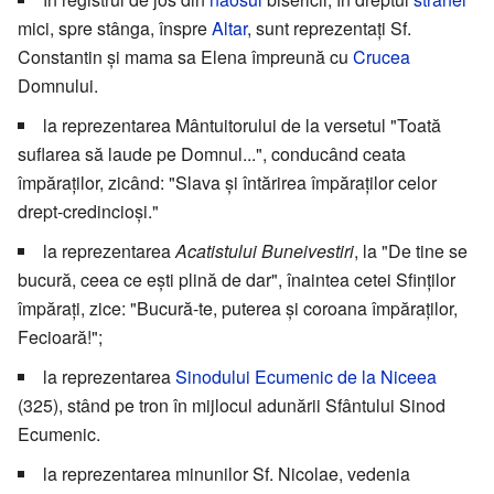
mici, spre stânga, înspre
Altar
, sunt reprezentați Sf.
Constantin și mama sa Elena împreună cu
Crucea
Domnului.
la reprezentarea Mântuitorului de la versetul "Toată
suflarea să laude pe Domnul...", conducând ceata
împăraților, zicând: "Slava și întărirea împăraților celor
drept-credincioși."
la reprezentarea
Acatistului Buneivestiri
, la "De tine se
bucură, ceea ce ești plină de dar", înaintea cetei Sfinților
împărați, zice: "Bucură-te, puterea și coroana împăraților,
Fecioară!";
la reprezentarea
Sinodului Ecumenic de la Niceea
(325), stând pe tron în mijlocul adunării Sfântului Sinod
Ecumenic.
la reprezentarea minunilor Sf. Nicolae, vedenia