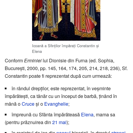
Icoană a Sfinților împărați Constantin și
Elena
Conform
Erminiei
lui Dionisie din Furna (ed. Sophia,
București, 2000, pp. 145, 164, 174, 205, 214, 218, 236), Sf.
Constantin poate fi reprezentat după cum urmează:
în rândul drepților, este reprezentat, în veșminte
împărătești, ca tânăr cu un început de barbă, ținând în
mână o
Cruce
și o
Evanghelie
;
împreună cu Sfânta împărăteasă
Elena
, mama sa
(pentru prăznuirea din
21 mai
);
în registrul de jos din
naosul
bisericii, în dreptul
stranei