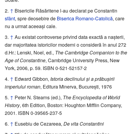
↑
Bisericile Răsăritene l-au declarat pe Constantin
sfânt
, spre deosebire de
Biserica Romano-Catolică
, care
nu a urmat aceeași cale.
↑
Au existat controverse privind data exactă a nașterii,
dar majoritatea istoricilor moderni o consideră în anul 272
d.Hr.: Lenski, Noel, ed.,
The Cambridge Companion to the
Age of Constantine
, Cambridge University Press, New
York, 2006, p. 59. ISBN 0-521-52157-2
↑
Edward Gibbon,
Istoria declinului și a prăbușirii
imperiului roman
, Editura Minerva, București, 1976
↑
Peter N. Stearns (ed.),
The Encyclopedia of World
History
, 6th Edition, Boston: Houghton Mifflin Company,
2001. ISBN 0-39565-237-5
↑
Eusebiu de Cezareea,
De vita Constantini