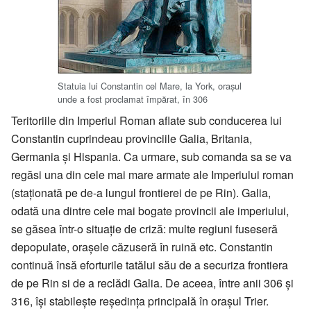
Statuia lui Constantin cel Mare, la York, orașul
unde a fost proclamat împărat, în 306
Teritoriile din Imperiul Roman aflate sub conducerea lui
Constantin cuprindeau provinciile Galia, Britania,
Germania și Hispania. Ca urmare, sub comanda sa se va
regăsi una din cele mai mare armate ale Imperiului roman
(staționată pe de-a lungul frontierei de pe Rin). Galia,
odată una dintre cele mai bogate provincii ale imperiului,
se găsea într-o situație de criză: multe regiuni fuseseră
depopulate, orașele căzuseră în ruină etc. Constantin
continuă însă eforturile tatălui său de a securiza frontiera
de pe Rin si de a reclădi Galia. De aceea, între anii 306 și
316, își stabilește reședința principală în orașul Trier.