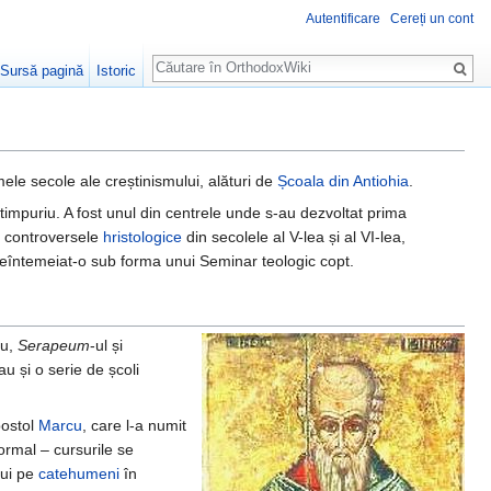
Autentificare
Cereți un cont
Căutare
Sursă pagină
Istoric
ele secole ale creștinismului, alături de
Școala din Antiohia
.
timpuriu. A fost unul din centrele unde s-au dezvoltat prima
 controversele
hristologice
din secolele al V-lea și al VI-lea,
reîntemeiat-o sub forma unui Seminar teologic copt.
eu,
Serapeum
-ul și
au și o serie de școli
postol
Marcu
, care l-a numit
ormal – cursurile se
rui pe
catehumeni
în