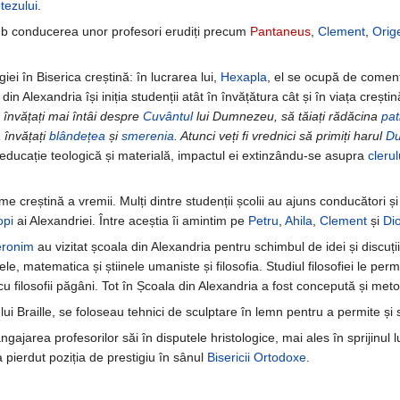
tezului
.
sub conducerea unor profesori erudiți precum
Pantaneus
,
Clement
,
Orig
iei în Biserica creștină: în lucrarea lui,
Hexapla
, el se ocupă de comentar
 din Alexandria își iniția studenții atât în învățătura cât și în viața creș
ă învățați mai întâi despre
Cuvântul
lui Dumnezeu, să tăiați rădăcina
pat
ă învățați
blândețea
și
smerenia
. Atunci veți fi vrednici să primiți harul
Du
e educație teologică și materială, impactul ei extinzându-se asupra
clerul
e creștină a vremii. Mulți dintre studenții școlii au ajuns conducători ș
opi
ai Alexandriei. Între aceștia îi amintim pe
Petru
,
Ahila
,
Clement
și
Di
eronim
au vizitat școala din Alexandria pentru schimbul de idei și discuți
ele, matematica și știinele umaniste și filosofia. Studiul filosofiei le pe
 cu filosofii păgâni. Tot în Școala din Alexandria a fost concepută și met
ui Braille, se foloseau tehnici de sculptare în lemn pentru a permite și s
ngajarea profesorilor săi în disputele hristologice, mai ales în sprijinul l
a pierdut poziția de prestigiu în sânul
Bisericii Ortodoxe
.