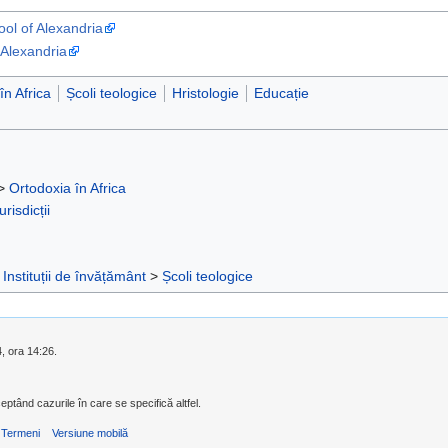
ool of Alexandria
 Alexandria
în Africa
Școli teologice
Hristologie
Educație
>
Ortodoxia în Africa
urisdicții
>
Instituții de învățământ
>
Școli teologice
4, ora 14:26.
eptând cazurile în care se specifică altfel.
Termeni
Versiune mobilă