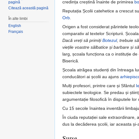
credința creștină înainte de primirea
bo
pagină
Citează această pagină
Reputația Școlii catehetice a crescut 
Orb
.
În alte limbi
English
Origen a fost considerat părintele teolog
Français
comparativ al textelor Scripturii. Școala
Dacă vreți să primiți
Botezul
, trebuie s
viețile voastre sălbatice și barbare și s
larg, școala funcționa ca o instituție d
Biserică.
Școala atrăgea studenți din întreaga lum
conducători ai școlii au ajuns
arhiepisc
Mulți profesori, printre care și Sfântul
I
subiectele teologice. Se predau și științ
argumentație filosofică în disputele lor
Cu 15 secole înaintea inventării limbajul
În ciuda reputației sale extraordinare, a
dus la decăderea școlii, iar aceasta și-
Surse