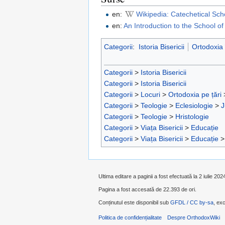
en:
Wikipedia: Catechetical Sch
en:
An Introduction to the School of
Categorii
:
Istoria Bisericii
Ortodoxia 
Categorii
>
Istoria Bisericii
Categorii
>
Istoria Bisericii
Categorii
>
Locuri
>
Ortodoxia pe țări
Categorii
>
Teologie
>
Eclesiologie
>
J
Categorii
>
Teologie
>
Hristologie
Categorii
>
Viața Bisericii
>
Educație
Categorii
>
Viața Bisericii
>
Educație
Ultima editare a paginii a fost efectuată la 2 iulie 202
Pagina a fost accesată de 22.393 de ori.
Conținutul este disponibil sub
GFDL / CC by-sa
, exc
Politica de confidențialitate
Despre OrthodoxWiki