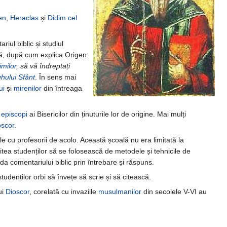
en
,
Heraclas
și
Didim cel
iul biblic și studiul
tină, după cum explica Origen:
imilor
, să vă îndreptați
hului Sfânt
. În sens mai
ui
și
mirenilor
din întreaga
i
episcopi
ai Bisericilor din ținuturile lor de origine. Mai mulți
oscor
.
ile cu profesorii de acolo. Această școală nu era limitată la
rmitea studenților să se folosească de metodele și tehnicile de
oda comentariului biblic prin întrebare și răspuns.
tudenților orbi să învețe să scrie și să citească.
ui
Dioscor
, corelată cu invaziile
musulmanilor
din secolele V-VI au