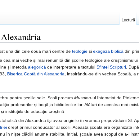
Lectură
n Alexandria
ost una din cele două mari centre de
teologie
și
exegeză biblică
din prim
e cea mai veche și mai renumită din școlile teologice ale creștinismului 
știne și metoda
alegorică
de interpretare a textului
Sfintei Scripturi
. După
893,
Biserica Coptă din Alexandria
, inspirându-se din vechea Școală, a 
lebru pentru școlile sale. Școli precum
Musaion
-ul întemeiat de Ptolem
iția profesorilor și bogăția bibliotecilor lor. Alături de acestea mai exist
i instituțiile de educație creștină.
atehetică din Alexandria își avea originile în vremea propovăduirii Sf. A
riei
drept primul conducător al școlii. Această școală era organizată inf
nu în niște clădiri anume stabilite. Inițial, școala avea scopul de a-i inst