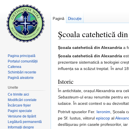
Pagină
Discuție
Școala catehetică di
Salt la:
navigare
,
căutare
Școala catehetică din Alexandria
a f
Școala catehetică din Alexandria
est
Pagina principală
Portalul comunității
prezentare sistematică a teologiei cre
Cafenea
influența sa a scăzut treptat. În anul 1
Schimbări recente
Pagină aleatorie
Istoric
Unelte
În antichitate, orașul Alexandria era ce
Ce trimite aici
Sebasteum
-ul erau renumite pentru erud
Modificări corelate
iudaice. În acest context s-au dezvoltat ș
Încărcare fișier
Pagini speciale
Potrivit spuselor Fer.
Ieronim
, Școala c
Versiune de tipărit
pe Sf. Iustus, viitorul
episcop
al
Alexand
Legătură permanentă
desfășurau prin casele profesorilor, iar 
Informații despre