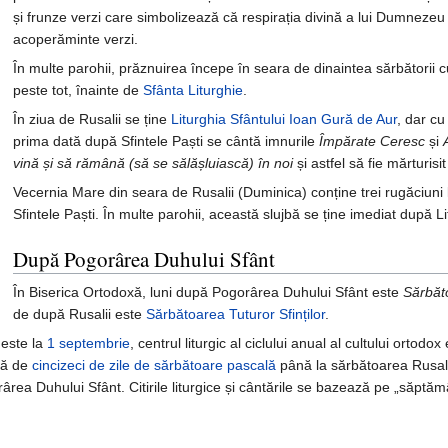
și frunze verzi care simbolizează că respirația divină a lui Dumnezeu
acoperăminte verzi.
În multe parohii, prăznuirea începe în seara de dinaintea sărbătorii 
peste tot, înainte de
Sfânta Liturghie
.
În ziua de Rusalii se ține
Liturghia Sfântului Ioan Gură de Aur
, dar c
prima dată după Sfintele Paști se cântă imnurile
Împărate Ceresc
și
vină și să rămână (să se sălășluiască) în noi
și astfel să fie mărturisi
Vecernia Mare din seara de Rusalii (Duminica) conține trei rugăciuni 
Sfintele Paști. În multe parohii, această slujbă se ține imediat după Li
După Pogorârea Duhului Sfânt
În Biserica Ortodoxă, luni după Pogorârea Duhului Sfânt este
Sărbăt
de după Rusalii este
Sărbătoarea Tuturor Sfinților
.
este la
1 septembrie
, centrul liturgic al ciclului anual al cultului orto
tă de
cincizeci de zile de sărbătoare pascală
până la sărbătoarea Rusalii
ea Duhului Sfânt. Citirile liturgice și cântările se bazează pe „săptăm