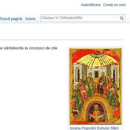
Autentificare
Cereți un cont
Căutare
Sursă pagină
Istoric
te sărbătorită la cincizeci de zile
Icoana Pogorârii Duhului Sfânt