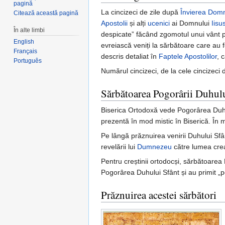
pagină
La cincizeci de zile după
Învierea Domn
Citează această pagină
Apostolii
și alți
ucenici
ai Domnului
Iisu
În alte limbi
despicate” făcând zgomotul unui vânt p
English
evreiască veniți la sărbătoare care au f
Français
descris detaliat în
Faptele Apostolilor
, 
Português
Numărul cincizeci, de la cele cincizeci 
Sărbătoarea Pogorârii Duhul
Biserica Ortodoxă vede Pogorârea Duhul
prezentă în mod mistic în Biserică. În 
Pe lângă prăznuirea venirii Duhului Sfâ
revelării lui
Dumnezeu
către lumea crea
Pentru creștinii ortodocși, sărbătoarea 
Pogorârea Duhului Sfânt și au primit „p
Prăznuirea acestei sărbători