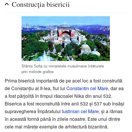
Construcţia bisericii
Sfânta Sofia cu minaretele musulmane înlăturate
prin metode grafice
Prima biserică importantă de pe acel loc a fost construită
de Constanţiu al II-lea, fiul lui
Constantin cel Mare
, dar ea
a fost pârjolită în timpul răscoalei Nika din anul 532.
Biserica a fost reconstruită între anii 532 și 537 sub însăşi
supravegherea Împăratului
Iustinian cel Mare
, şi a rămas
în această formă până în zilele noastre. Este unul dintre
cele mai măreţe exemple de arhitectură bizantină.