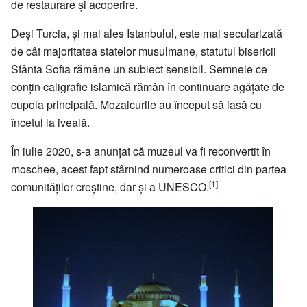
de restaurare şi acoperire.
Deşi Turcia, şi mai ales Istanbulul, este mai secularizată
de cât majoritatea statelor musulmane, statutul bisericii
Sfânta Sofia rămâne un subiect sensibil. Semnele ce
conţin caligrafie islamică rămân în continuare agăţate de
cupola principală. Mozaicurile au început să iasă cu
încetul la iveală.
În iulie 2020, s-a anunțat că muzeul va fi reconvertit în
moschee, acest fapt stârnind numeroase critici din partea
[1]
comunităților creștine, dar și a UNESCO.