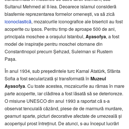
Sultanul Mehmed al II-lea. Deoarece islamul consideră
blasfemie reprezentarea formelor omeneşti, va să zică
iconoclastică
, mozaicurile iconografice ale bisericii au fost
acoperite cu ipsos. Pentru timp de aproape 500 de ani,
principala moschee a oraşului Istanbul,
Ayasofya
, a fost
model de inspiraţie pentru moschei otomane din
Constantinopol precum Şehzad, Suleiman si Rustem
Paşa.
În anul 1934, sub preşedintele turc Kamal Atatürk, Sfânta
Sofia a fost secularizată şi transformată în
Muzeul
Ayasofya
. Cu toate acestea, mozaicurile au rămas în mare
parte acoperite, iar clădirea a fost lăsată să se deterioreze.
O misiune UNESCO din anul 1993 a raportat că s-a
observat tencuială căzând, piese de de marmură murdare,
geamuri sparte, picturi decorative afectate de umezeală şi
acoperişul prost întreţinut. De atunci, s-au început lucrări