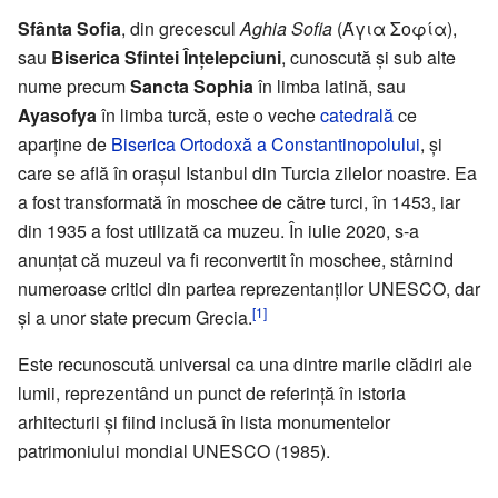
Sfânta Sofia
, din grecescul
Aghia Sofia
(Άγια Σοφία),
sau
Biserica Sfintei Înţelepciuni
, cunoscută și sub alte
nume precum
Sancta Sophia
în limba latină, sau
Ayasofya
în limba turcă, este o veche
catedrală
ce
aparţine de
Biserica Ortodoxă a Constantinopolului
, şi
care se află în oraşul Istanbul din Turcia zilelor noastre. Ea
a fost transformată în moschee de către turci, în 1453, iar
din 1935 a fost utilizată ca muzeu. În iulie 2020, s-a
anunțat că muzeul va fi reconvertit în moschee, stârnind
numeroase critici din partea reprezentanților UNESCO, dar
[1]
și a unor state precum Grecia.
Este recunoscută universal ca una dintre marile clădiri ale
lumii, reprezentând un punct de referinţă în istoria
arhitecturii și fiind inclusă în lista monumentelor
patrimoniului mondial UNESCO (1985).