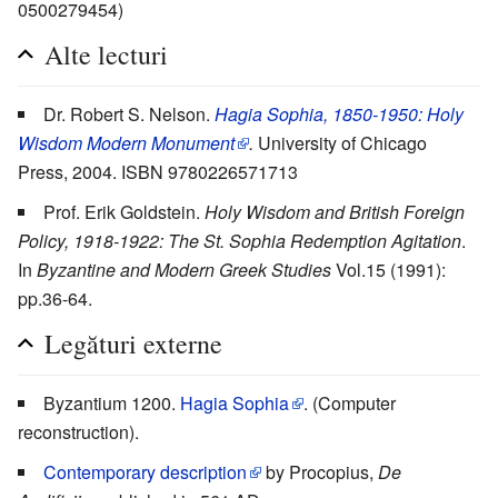
0500279454)
Alte lecturi
Dr. Robert S. Nelson.
Hagia Sophia, 1850-1950: Holy
Wisdom Modern Monument
.
University of Chicago
Press, 2004. ISBN 9780226571713
Prof. Erik Goldstein.
Holy Wisdom and British Foreign
Policy, 1918-1922: The St. Sophia Redemption Agitation
.
In
Byzantine and Modern Greek Studies
Vol.15 (1991):
pp.36-64.
Legături externe
Byzantium 1200.
Hagia Sophia
. (Computer
reconstruction).
Contemporary description
by Procopius,
De