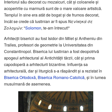
Interiorul său decorat cu mozaicuri, cât şi coloanele şi
acoperirile cu marmură sunt de o mare valoare artistică.
Templul în sine era atât de bogat şi de frumos decorat,
încât se crede că Iustinian ar fi spus
Νενίκηκά σε
Σολομών
: "
Solomon
, te-am întrecut!"
Arhitecţii bisericii au fost Isidor din Milet şi Anthemiu din
Tralles, profesori de geometrie la Universitatea din
Constantinopol. Biserica lui Iustinian a fost deopotrivă
apogeul arhitectural al Antichităţii târzii, cât şi prima
capodoperă a arhitecturii bizantine. Influenţa sa
arhitecturală, dar şi liturgică s-a răspândit şi a rezistat în
Biserica Ortodoxă
,
Biserica Romano-Catolică
, şi în lumea
musulmană de asemenea.