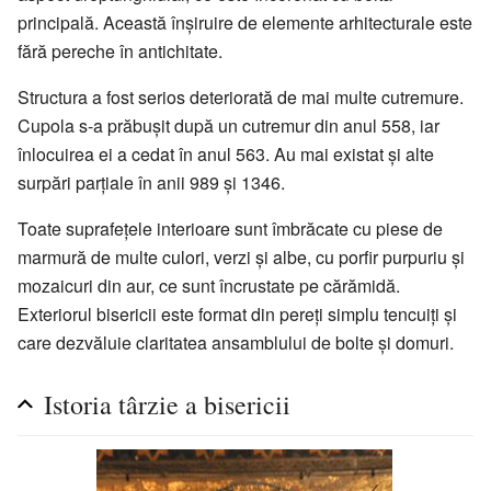
principală. Această înşiruire de elemente arhitecturale este
fără pereche în antichitate.
Structura a fost serios deteriorată de mai multe cutremure.
Cupola s-a prăbuşit după un cutremur din anul 558, iar
înlocuirea ei a cedat în anul 563. Au mai existat şi alte
surpări parţiale în anii 989 şi 1346.
Toate suprafeţele interioare sunt îmbrăcate cu piese de
marmură de multe culori, verzi și albe, cu porfir purpuriu şi
mozaicuri din aur, ce sunt încrustate pe cărămidă.
Exteriorul bisericii este format din pereţi simplu tencuiţi şi
care dezvăluie claritatea ansamblului de bolte şi domuri.
Istoria târzie a bisericii