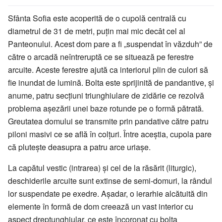
Sfânta Sofia este acoperită de o cupolă centrală cu
diametrul de 31 de metri, puţin mai mic decât cel al
Panteonului. Acest dom pare a fi „suspendat în văzduh” de
către o arcadă neîntreruptă ce se situează pe ferestre
arcuite. Aceste ferestre ajută ca interiorul plin de culori să
fie inundat de lumină. Bolta este sprijinită de pandantive, şi
anume, patru secţiuni triunghiulare de zidărie ce rezolvă
problema aşezării unei baze rotunde pe o formă pătrată.
Greutatea domului se transmite prin pandative către patru
piloni masivi ce se află în colţuri. Între aceştia, cupola pare
că pluteşte deasupra a patru arce uriaşe.
La capătul vestic (intrarea) şi cel de la răsărit (liturgic),
deschiderile arcuite sunt extinse de semi-domuri, la rândul
lor suspendate pe exedre. Aşadar, o ierarhie alcătuită din
elemente în formă de dom creează un vast interior cu
aspect dreptunghiular, ce este încoronat cu bolta