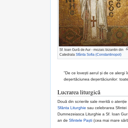
Sf. Ioan Gură de Aur - mozaic bizantin din
Catedrala
Sfânta Sofia (Constantinopol)
"De ce lovești aerul și de ce alergi 
deșertăciunea deșertăciunilor: toat
Lucrarea liturgică
Două din scrierile sale merită o atenție 
Sfânta Liturghie
sau celebrarea Sfintei
Dumnezeiasca Liturghie a Sf. Ioan Gur
an de
Sfintele Paști
(cea mai mare sărb