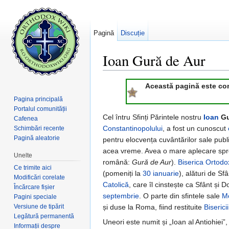
Pagină
Discuție
Ioan Gură de Aur
Salt la:
navigare
,
căutare
Această pagină este consi
Pagina principală
Portalul comunității
Cel întru Sfinți Părintele nostru
Ioan
Gu
Cafenea
Constantinopolului
, a fost un cunoscut
Schimbări recente
Pagină aleatorie
pentru elocvența cuvântărilor sale publ
acea vreme. Avea o mare aplecare sp
Unelte
română:
Gură de Aur
).
Biserica Ortodo
Ce trimite aici
(pomeniți la
30 ianuarie
), alături de Sf
Modificări corelate
Catolică
, care îl cinstește ca Sfânt și D
Încărcare fișier
septembrie
. O parte din sfintele sale
M
Pagini speciale
Versiune de tipărit
și duse la Roma, fiind restituite
Biserici
Legătură permanentă
Uneori este numit și „Ioan al Antiohiei”
Informații despre