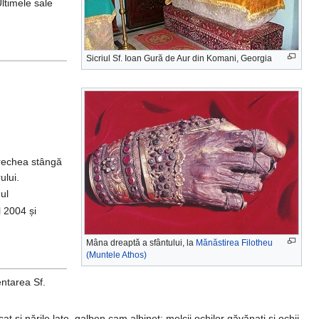
ltimele sale
Sicriul Sf. Ioan Gură de Aur din Komani, Georgia
urechea stângă
ului.
ul
 2004 și
Mâna dreaptă a sfântului, la
Mănăstirea Filotheu
(Muntele Athos)
entarea Sf.
t și nările late, galben cam albineț; melcii ochilor găvănați și ochii