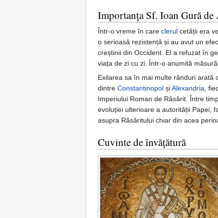
Importanța Sf. Ioan Gură de
Într-o vreme în care
clerul
cetății era v
o serioasă rezistență și au avut un efec
creștinii din Occident. El a refuzat în 
viața de zi cu zi. Într-o anumită măsură
Exilarea sa în mai multe rânduri arată 
dintre
Constantinopol
și
Alexandria
, fi
Imperiului Roman de Răsărit. Între timp
evoluției ulterioare a autorității Papei
asupra Răsăritului chiar din acea perio
Cuvinte de învățătură