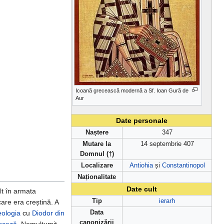
Icoană grecească modernă a Sf. Ioan Gură de
Aur
Date personale
Naștere
347
Mutare la
14 septembrie 407
Domnul (†)
Localizare
Antiohia
și
Constantinopol
Naționalitate
Date cult
lt în armata
Tip
ierarh
care era creștină. A
eologia
cu
Diodor din
Data
canonizării