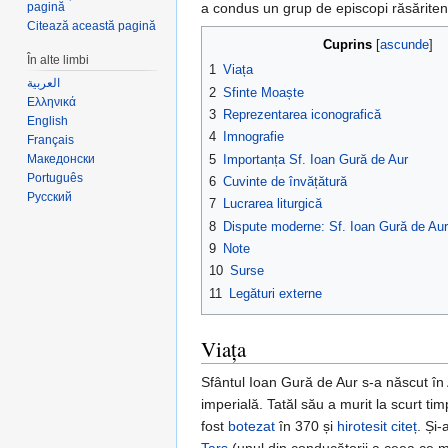
pagină
a condus un grup de episcopi răsăriten
Citează această pagină
Cuprins
[
ascunde
]
În alte limbi
1
Viața
العربية
2
Sfinte Moaște
Ελληνικά
3
Reprezentarea iconografică
English
4
Imnografie
Français
5
Importanța Sf. Ioan Gură de Aur
Македонски
Português
6
Cuvinte de învățătură
Русский
7
Lucrarea liturgică
8
Dispute moderne: Sf. Ioan Gură de Aur
9
Note
10
Surse
11
Legături externe
Viața
Sfântul Ioan Gură de Aur s-a născut în
imperială. Tatăl său a murit la scurt ti
fost
botezat
în 370 și
hirotesit
citeț
. Și