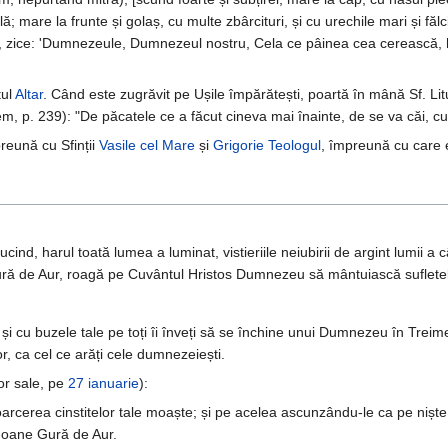
; mare la frunte și golaș, cu multe zbârcituri, și cu urechile mari și făl
unt], zice: 'Dumnezeule, Dumnezeul nostru, Cela ce pâinea cea cereasc
tul
Altar
. Când este zugrăvit pe Ușile împărătești, poartă în mână Sf. Li
dem, p. 239): "De păcatele ce a făcut cineva mai înainte, de se va căi, 
reună cu Sfinții
Vasile cel Mare
și
Grigorie Teologul
, împreună cu care 
ucind, harul toată lumea a luminat, vistieriile neiubirii de argint lumii a
ură de Aur, roagă pe Cuvântul Hristos Dumnezeu să mântuiască suflete
și cu buzele tale pe toți îi înveți să se închine unui Dumnezeu în Treim
or, ca cel ce arăți cele dumnezeiești.
or sale, pe
27 ianuarie
):
toarcerea cinstitelor tale moaște; și pe acelea ascunzându-le ca pe niște
, Ioane Gură de Aur.