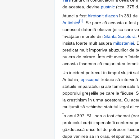
Tars
(unul din conducătorii a ceea ce m
de acestea, devine
pustnic
(cca. 375 d.
Atunci a fost
hirotonit
diacon
în 381 de 
[1]
Antiohiei
. Se pare că aceasta a fost p
cunoscut datorită elocvenței cu care vorb
învățături morale din
Sfânta Scriptură
.
insista foarte mult asupra
milosteniei
. 
predicat mult împotriva abuzurilor de bo
nu era de mirare. Întrucât avea o înțele
aceasta însemna că majoritatea temelor 
Un incident petrecut în timpul slujirii s
Antiohia,
episcopul
trebuie să intervină
statuile împăratului și ale familiei sale
poporului greșelile pe care le făcuse. 
la creștinism în urma acestora. Cu acea
mulțumit să schimbe statutul legal al cet
În anul 397, Sf. Ioan a fost chemat (o
protocolul curții imperiale îi conferea p
găzduiască orice fel de petreceri luxoa
după venirea sa în oraș, el spunea: "po