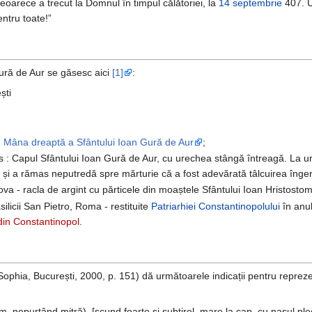
eoarece a trecut la Domnul în timpul călătoriei, la
14 septembrie
407. U
ntru toate!”
Gură de Aur se găsesc aici
[1]
:
ști
:
Mâna dreaptă a Sfântului Ioan Gură de Aur
;
 : Capul Sfântului Ioan Gură de Aur, cu urechea stângă întreagă. La 
lii și a rămas neputredă spre mărturie că a fost adevărată tâlcuirea înger
va - racla de argint cu părticele din moaștele Sfântului Ioan Hristostom
licii San Pietro, Roma - restituite
Patriarhiei Constantinopolului
în anul
din Constantinopol
.
Sophia, București, 2000, p. 151) dă următoarele indicații pentru reprez
, nepurtând mitră), [scund foarte și subțirel, mare la cap, cu nasul pleca