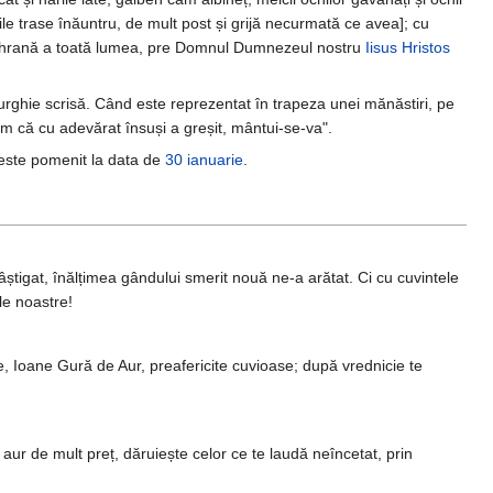
cile trase înăuntru, de mult post și grijă necurmată ce avea]; cu
ă, hrană a toată lumea, pre Domnul Dumnezeul nostru
Iisus Hristos
turghie scrisă. Când este reprezentat în trapeza unei mănăstiri, pe
cum că cu adevărat însuși a greșit, mântui-se-va".
este pomenit la data de
30 ianuarie
.
 câștigat, înălțimea gândului smerit nouă ne-a arătat. Ci cu cuvintele
le noastre!
e, Ioane Gură de Aur, preafericite cuvioase; după vrednicie te
 aur de mult preț, dăruiește celor ce te laudă neîncetat, prin