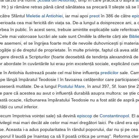
ai târziu s-a numit
Școala din Antiohia
), timp în care practica o aspră
a
 Hr.) și rămâne retras până când sănătatea sa precară îl silește să se î
către Sfântul
Meletie al Antiohiei
, iar mai apoi
preot
în 386 de către
epi
erioada cea mai fericită din viața sa. De-a lungul a doisprezece ani, a 
ea în public. În acest sens, trebuie amintite explicațiile sale referitoare
 Cele mai valoroase lucrări ale sale sunt
Omiliile
la diferite cărți ale
Biblie
De asemeni, el se îngrijea foarte mult de nevoile duhovnicești și material
găție și de dreptul de proprietate. În multe privințe, faptul că avea atât 
gere directă a Scripturilor (foarte deosebită de tendința alexandrină de 
abordate în cuvântările lui erau prin excelență sociale, explicând cum a
ale în Antiohia ilustrează poate cel mai bine influența
predicilor
sale. Cam
 pe lângă împăratul Teodosie I în favoarea cetățenilor care participaseră
 fuseseră mutilate. De-a lungul
Postului Mare
, în anul 397, Sf. Ioan ține 
Se pare că acestea au avut o influență durabilă asupra multora: se știe 
stă ocazie, răzbunarea împăratului Teodosie nu a fost atât de aspră pe
ății cu unul inferior.
arecum împotriva voinței sale) să devină
episcop
de
Constantinopol
. El 
rivilegii mai mari decât ale celor mai mari dregători laici. Pe când era e
se. Aceasta i-a adus popularitatea în rândul poporului, dar nu și pe cea 
porul îl laudă pe înaintaș ca să îl poată critica pe urmaș". Reforma cle