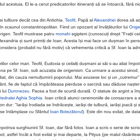
l acestuia. El le-a cerut predicatorilor itineranți să se întoarcă, fără nic
i tulbure decât cea din Antiohia.
Teofil
, Papă al
Alexandriei
dorea să ad
 în scaunul constantinopolitan. Fiind un opozant al învățăturilor lui
Orig
 Origen. Teofil mustrase patru
monahi
egipteni (cunoscuți drept "Frații cei
 Alexandria și sunt primiți de Ioan. Acesta își mai face un dușman în per
considera (probabil nu fără motiv) că vehementa critică a Sf. Ioan la ad
lilor celor mari. Teofil, Eudoxia și ceilalți dușmani ai săi s-au aliat împo
a pe Sf. Ioan, sub acuzația de origenism. Ca urmare a acestui sinod, e
t, din cauza nemulțumirii poporului. Mai avusese loc și un „cutremur” 
ânt, fie de faptul că împărăteasa pierduse o sarcină sau dăduse naște
 lui
Dumnezeu
. Pacea a fost de scurtă durată. O statuie de argint a î
tedralei
Aghia Sophia
. Ioan critică atunci ceremoniile de consacrare a 
 dur: "Iarăși Irodiada se îndrăcește, iarăși de tulbură, iarăși joacă și sa
e se întâmplase cu Sfântul
Ioan Botezătorul
). Este din nou exilat, de dat
potriva surghiunirii Sf. Ioan, dar fără folos. Ioan a scris o serie de scri
, astfel încât a fost exilat și mai departe, la Pityus (pe malul răsăritea