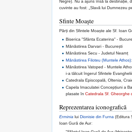
Negre). Nu a ajuns însă la destinație, d
cuvinte au fost: „Slavă lui Dumnezeu pe
Sfinte Moaște
Părți din Sfintele Moaște ale Sf. Ioan 
Biserica "Sfânta Ecaterina" - Bucure
Mănăstirea Darvari - București
Mănăstirea Secu - Judetul Neamț
Mănăstirea Filoteu (Muntele Athos)
Mănăstirea Vatoped - Muntele Athos
i-a tâlcuit îngerul Sfintele Evanghe
Catedrala Episcopală, Oltenia, Craio
Capela Imaculatei Concepțiuni a Basi
plasate în
Catedrala Sf. Gheorghe 
Reprezentarea iconografică
Erminia
lui
Dionisie din Furna
(Editura 
Ioan Gură de Aur:
"Sfântul Ioan Gură de Aur (Hrisostom