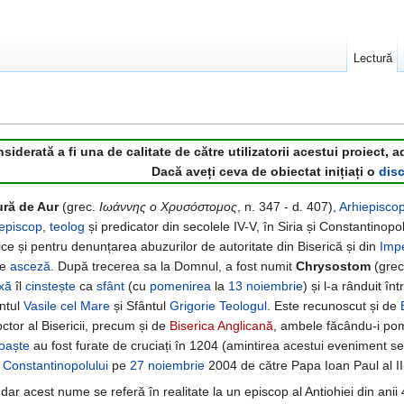
Lectură
derată a fi una de calitate de către utilizatorii acestui proiect, a
Dacă aveți ceva de obiectat inițiați o
disc
ră de Aur
(grec.
Ιωάννης ο Χρυσόστομος
, n. 347 - d. 407),
Arhiepisco
episcop
,
teolog
și predicator din secolele IV-V, în Siria și Constantinop
ice și pentru denunțarea abuzurilor de autoritate din Biserică și din
Imp
re
asceză
. După trecerea sa la Domnul, a fost numit
Chrysostom
(grec
xă
îl
cinstește
ca
sfânt
(cu
pomenirea
la
13 noiembrie
) și l-a rânduit în
ântul
Vasile cel Mare
și Sfântul
Grigorie Teologul
. Este recunoscut și de
octor al Bisericii, precum și de
Biserica Anglicană
, ambele făcându-i po
oaște
au fost furate de cruciați în 1204 (amintirea acestui eveniment se
i Constantinopolului
pe
27 noiembrie
2004 de către Papa Ioan Paul al II
, dar acest nume se referă în realitate la un episcop al Antiohiei din anii