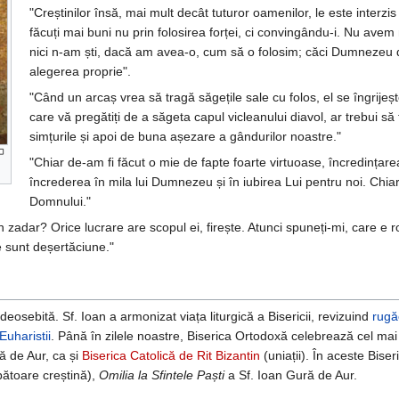
"Creștinilor însă, mai mult decât tuturor oamenilor, le este interzis
făcuți mai buni nu prin folosirea forței, ci convingându-i. Nu avem 
nici n-am ști, dacă am avea-o, cum să o folosim; căci Dumnezeu dă
alegerea proprie".
"Când un arcaș vrea să tragă săgețile sale cu folos, el se îngrijește
care vă pregătiți de a săgeta capul vicleanului diavol, ar trebui să
simțurile și apoi de buna așezare a gândurilor noastre."
"Chiar de-am fi făcut o mie de fapte foarte virtuoase, încredința
încrederea în mila lui Dumnezeu și în iubirea Lui pentru noi. Chiar
Domnului."
în zadar? Orice lucrare are scopul ei, firește. Atunci spuneți-mi, care e 
e sunt deșertăciune."
deosebită. Sf. Ioan a armonizat viața liturgică a Bisericii, revizuind
rugă
Euharistii
. Până în zilele noastre, Biserica Ortodoxă celebrează cel ma
ă de Aur, ca și
Biserica Catolică de Rit Bizantin
(uniații). În aceste Biseri
ătoare creștină),
Omilia la Sfintele Paști
a Sf. Ioan Gură de Aur.