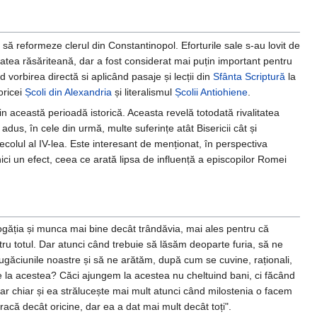
t să reformeze clerul din Constantinopol. Eforturile sale s-au lovit de
ătatea răsăriteană, dar a fost considerat mai puțin important pentru
vorbirea directă si aplicând pasaje și lecții din
Sfânta Scriptură
la
oricei
Școli din Alexandria
și literalismul
Școlii Antiohiene
.
n această perioadă istorică. Aceasta revelă totodată rivalitatea
 adus, în cele din urmă, multe suferințe atât Bisericii cât și
lul al IV-lea. Este interesant de menționat, în perspectiva
 nici un efect, ceea ce arată lipsa de influență a episcopilor Romei
bogăția și munca mai bine decât trândăvia, mai ales pentru că
ntru totul. Dar atunci când trebuie să lăsăm deoparte furia, să ne
ciunile noastre și să ne arătăm, după cum se cuvine, raționali,
 de la acestea? Căci ajungem la acestea nu cheltuind bani, ci făcând
dar chiar și ea strălucește mai mult atunci când milostenia o facem
acă decât oricine, dar ea a dat mai mult decât toți".