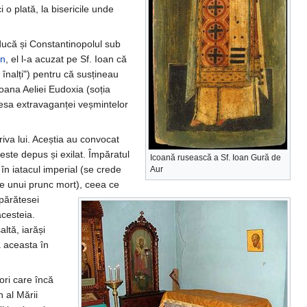
i o plată, la bisericile unde
ucă și Constantinopolul sub
en
, el l-a acuzat pe Sf. Ioan că
 înalți") pentru că susțineau
soana Aeliei Eudoxia (soția
resa extravaganței veșmintelor
triva lui. Aceștia au convocat
ste depus și exilat. Împăratul
Icoană rusească a Sf. Ioan Gură de
în iatacul imperial (se crede
Aur
re unui prunc mort), ceea ce
mpărătesei
acesteia.
ltă, iarăși
a aceasta în
sori care încă
n al Mării