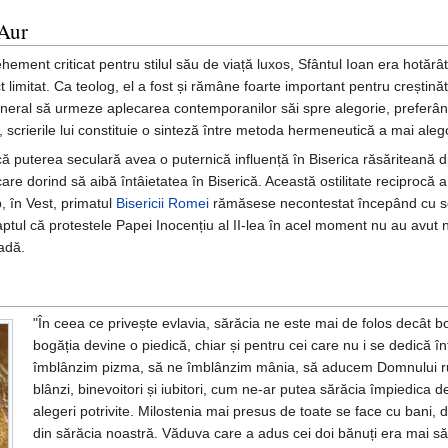
 Aur
ehement criticat pentru stilul său de viață luxos, Sfântul Ioan era hotărâ
t limitat. Ca teolog, el a fost și rămâne foarte important pentru creștin
general să urmeze aplecarea contemporanilor săi spre alegorie, preferând 
, scrierile lui constituie o sinteză între metoda hermeneutică a mai aleg
că puterea seculară avea o puternică influență în Biserica răsăriteană di
ecare dorind să aibă întâietatea în Biserică. Această ostilitate reciprocă a
, în Vest, primatul
Bisericii Romei
rămăsese necontestat începând cu seco
, faptul că protestele Papei Inocențiu al II-lea în acel moment nu au avut
adă.
"În ceea ce privește evlavia, sărăcia ne este mai de folos decât 
bogăția devine o piedică, chiar și pentru cei care nu i se dedică î
îmblânzim pizma, să ne îmblânzim mânia, să aducem Domnului rugă
blânzi, binevoitori și iubitori, cum ne-ar putea sărăcia împiedica
alegeri potrivite. Milostenia mai presus de toate se face cu bani, 
din sărăcia noastră. Văduva care a adus cei doi bănuți era mai săr