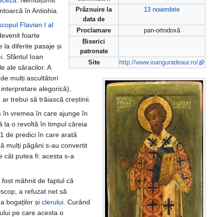
sceză
. Nemulțumit
Prăznuire la
13 noiembrie
ntoarcă în Antiohia.
data de
scopul
Flavian I al
Proclamare
pan-ortodoxă
devenit foarte
Biserici
 la diferite pasaje și
patronate
i
. Sfântul Ioan
Site
http://www.ioanguradeaur.ro/
e ale săracilor. A
de mulți ascultători
interpretare alegorică),
r trebui să trăiască creștinii.
 în vremea în care ajunge în
 la o revoltă în timpul căreia
21 de predici în care arată
că mulți păgâni s-au convertit
 cât putea fi: acesta s-a
a fost mâhnit de faptul că
piscop, a refuzat net să
a bogaților și
clerului
. Curând
rului pe care acesta o