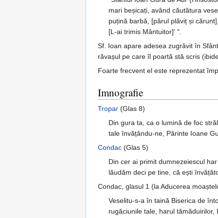
mari beșicați, având căutătura veselă
puțină barbă, [părul plăviț și căr
[L-ai trimis Mântuitor]' ".
Sf. Ioan apare adesea zugrăvit în Sfân
răvașul pe care îl poartă stă scris (ibi
Foarte frecvent el este reprezentat împ
Imnografie
Tropar
(Glas 8)
Din gura ta, ca o lumină de foc străl
tale învățându-ne, Părinte Ioane G
Condac
(Glas 5)
Din cer ai primit dumnezeiescul har 
lăudăm deci pe tine, că ești învățăt
Condac, glasul 1 (la Aducerea moaștel
Veselitu-s-a în taină Biserica de în
rugăciunile tale, harul tămăduirilor