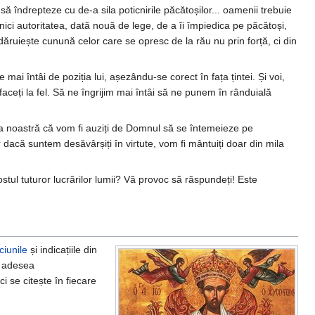
 să îndrepteze cu de-a sila poticnirile păcătoșilor... oamenii trebuie
nici autoritatea, dată nouă de lege, de a îi împiedica pe păcătoși,
ruiește cunună celor care se opresc de la rău nu prin forță, ci din
 mai întâi de poziția lui, așezându-se corect în fața țintei. Și voi,
 faceți la fel. Să ne îngrijim mai întâi să ne punem în rânduială
rea noastră că vom fi auziți de Domnul să se întemeieze pe
 dacă suntem desăvârșiți în virtute, vom fi mântuiți doar din mila
rostul tuturor lucrărilor lumii? Vă provoc să răspundeți! Este
ciunile
și indicațiile din
i adesea
ci se citește în fiecare