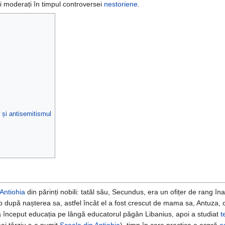
i moderați în timpul controversei
nestoriene
.
 și antisemitismul
Antiohia
din părinți nobili: tatăl său, Secundus, era un ofițer de rang îna
mp după nașterea sa, astfel încât el a fost crescut de mama sa, Antuza, 
-a început educația pe lângă educatorul păgân Libanius, apoi a studiat
t