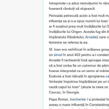
întreprinde i-a adus nemulțumiri în rându
fuseseră rânduiți să slujească.
Perioada petrecută acolo a fost mult ma
influența sa și s-a opus numirii lui Ioan
ar fi susținut prea mult învățăturile lui
învățăturile lui Origen. Aceștia fug din
împăratului Răsăritului,
Arcadie
) care 
feminine se referea la ea.
Sf. Ioan era neînfricat în arătarea greșe
un
sinod
în anul 403 pentru a-l condamn
Arcadie îl recheamă însă aproape imedia
că a fost vorba fie un cutremur de păm
fusese interpretat ca un semn al mâniei
Eudoxia a fost ridicată în apropierea
ca
Vorbește împotriva împărătesei pe un ton
caută capul lui Ioan" (aluzie la ceea c
Caucaz, în Georgia.
Papa Romei,
Inochentie I
a protestat îm
aveau o mare influență în Constantinopol