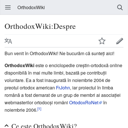
OrthodoxWiki
OrthodoxWiki:Despre
Bun venit în OrthodoxWiki! Ne bucurăm că sunteți aici!
OrthodoxWiki
este o enciclopedie creștin-ortodoxă online
disponibilă în mai multe limbi, bazată pe contribuții
voluntare. Ea a fost inaugurată în noiembrie 2004 de
preotul ortodox american
FrJohn
, iar proiectul în limba
română a fost demarat de un grup de membri ai asociației
webmasterilor ortodocși români
OrtodoxRoNet
în
[1]
noiembrie 2006.
Ce este OrthodoxWiki?