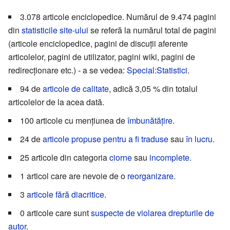
3.078 articole enciclopedice. Numărul de 9.474 pagini
din
statisticile site-ului
se referă la numărul total de pagini
(articole enciclopedice, pagini de discuții aferente
articolelor, pagini de utilizator, pagini wiki, pagini de
redirecționare etc.) - a se vedea:
Special:Statistici
.
94 de
articole de calitate
, adică 3,05 % din totalul
articolelor de la acea dată.
100 articole cu mențiunea de
îmbunătățire
.
24 de
articole propuse pentru a fi traduse
sau
în lucru
.
25 articole din categoria
ciorne
sau
incomplete
.
1 articol care are nevoie de o
reorganizare
.
3
articole fără diacritice
.
0 articole care sunt
suspecte de violarea drepturile de
autor
.