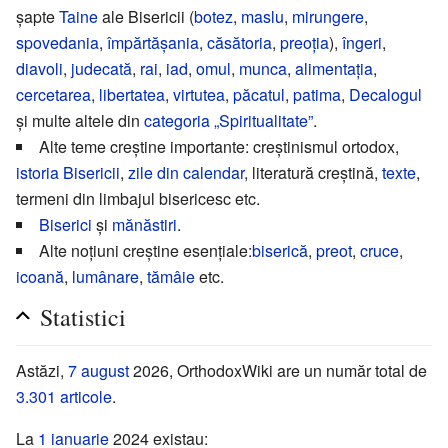
șapte
Taine
ale Bisericii (
botez
,
maslu
,
mirungere
,
spovedania
,
împărtășania
,
căsătoria
,
preoția
),
îngeri
,
diavoli
,
judecată
,
rai
,
iad
,
omul
,
munca
,
alimentația
,
cercetarea
,
libertatea
,
virtutea
,
păcatul
,
patima
,
Decalogul
și multe altele din
categoria „Spiritualitate”
.
Alte teme creștine importante: creștinismul ortodox,
istoria Bisericii
,
zile din calendar
, literatură creștină,
texte
,
termeni din limbajul bisericesc etc.
Biserici
și
mănăstiri
.
Alte noțiuni creștine esențiale:
biserică
,
preot
,
cruce
,
icoană
,
lumânare
,
tămâie
etc.
Statistici
Astăzi,
7 august
2026, OrthodoxWiki are un număr total de
3.301
articole
.
La
1 ianuarie
2024 existau: