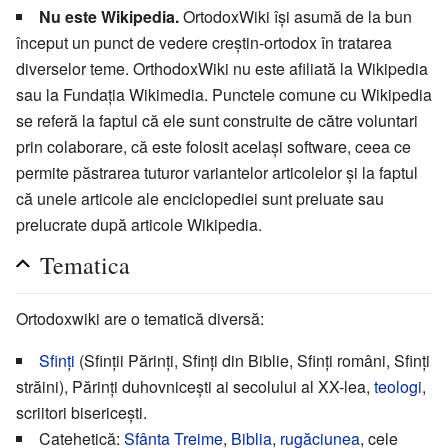
Nu este Wikipedia.
OrtodoxWiki își asumă de la bun
început un punct de vedere creștin-ortodox în tratarea
diverselor teme. OrthodoxWiki nu este afiliată la Wikipedia
sau la Fundația Wikimedia. Punctele comune cu Wikipedia
se referă la faptul că ele sunt construite de către voluntari
prin colaborare, că este folosit același software, ceea ce
permite păstrarea tuturor variantelor articolelor și la faptul
că unele articole ale enciclopediei sunt preluate sau
prelucrate după articole Wikipedia.
Tematica
Ortodoxwiki are o tematică diversă:
Sfinți
(Sfinții Părinți, Sfinți din Biblie, Sfinți români, Sfinți
străini), Părinți duhovnicești ai secolului al XX-lea,
teologi
,
scriitori bisericești.
Catehetică:
Sfânta Treime
,
Biblia
,
rugăciunea
, cele