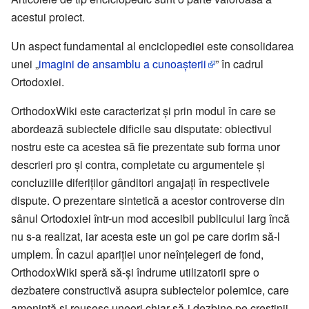
acestui proiect.
Un aspect fundamental al enciclopediei este consolidarea
unei „
imagini de ansamblu a cunoașterii
” în cadrul
Ortodoxiei.
OrthodoxWiki este caracterizat și prin modul în care se
abordează subiectele dificile sau disputate: obiectivul
nostru este ca acestea să fie prezentate sub forma unor
descrieri pro și contra, completate cu argumentele și
concluziile diferiților gânditori angajați în respectivele
dispute. O prezentare sintetică a acestor controverse din
sânul Ortodoxiei într-un mod accesibil publicului larg încă
nu s-a realizat, iar acesta este un gol pe care dorim să-l
umplem. În cazul apariției unor neînțelegeri de fond,
OrthodoxWiki speră să-și îndrume utilizatorii spre o
dezbatere constructivă asupra subiectelor polemice, care
amenință și reușesc uneori chiar să-i dezbine pe creștinii