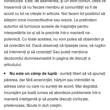
construcție. Este, de asemenea, și un efort comun, ceea ce
înseamnă că nu fiecare membru al comunității va fi de
acord cu tot ce citește în articole. Noi facem tot posibilul să
stârpim orice incorectitudine sau erezie. Le pretindem
autorilor să furnizeze sursele de inspirație pentru
interpretările lor și să le prezinte într-o manieră ne-
polemică. Cu toate acestea, nu vom putea să observăm și
să corectăm tot. Dacă observați că lipsește ceva, vă rugăm
să interveniți și să corectați! Sau puteți menționa
dezacordul dumneavoastră în pagina de discuții a
articolului.
Nu este un câmp de luptă
- sunteți liberi să vă spuneți
părerea, dar fără amenințări, hărțuiri sau intimidări la
adresa celor cu care nu sunteți de acord. Mai degrabă,
încurajăm pe toată lumea să abordeze problemele într-o
manieră inteligentă și să poarte discuții civilizate,
prietenoase, făcute în duh creștin.