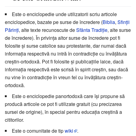
Este o enciclopedie unde utilizatorii scriu articole
enciclopedice, bazate pe surse de încredere (
Biblia
,
Sfinții
Părinți
, alte texte recunoscute de
Sfânta Tradiție
, alte surse
de încredere). În privința altor surse de încredere pot fi
folosite și surse catolice sau protestante, dar numai dacă
informația respectivă nu intră în contradicție cu învățătura
creștin-ortodoxă. Pot fi folosite și publicațiile laice, dacă
informația respectivă este scrisă în spirit creștin, sau dacă
nu vine în contradicție în vreun fel cu învățătura creștin-
ortodoxă.
Este o enciclopedie panortodoxă care își propune să
producă articole ce pot fi utilizate gratuit (cu precizarea
sursei de origine), în special pentru educația creștină a
cititorilor.
Este o comunitate de tip
wiki
.