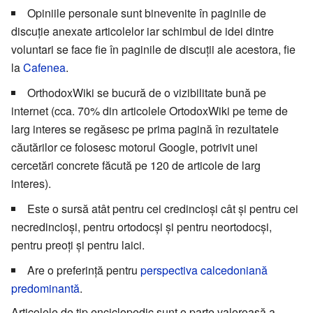
Opiniile personale sunt binevenite în paginile de
discuție anexate articolelor iar schimbul de idei dintre
voluntari se face fie în paginile de discuții ale acestora, fie
la
Cafenea
.
OrthodoxWiki se bucură de o vizibilitate bună pe
internet (cca. 70% din articolele OrtodoxWiki pe teme de
larg interes se regăsesc pe prima pagină în rezultatele
căutărilor ce folosesc motorul Google, potrivit unei
cercetări concrete făcută pe 120 de articole de larg
interes).
Este o sursă atât pentru cei credincioși cât și pentru cei
necredincioși, pentru ortodocși și pentru neortodocși,
pentru preoți și pentru laici.
Are o preferință pentru
perspectiva calcedoniană
predominantă
.
Articolele de tip enciclopedic sunt o parte valoroasă a