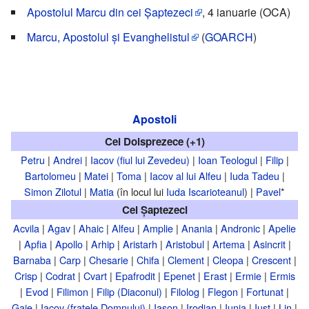
Apostolul Marcu din cei Șaptezeci
, 4 ianuarie (OCA)
Marcu, Apostolul și Evanghelistul
(
GOARCH
)
Apostoli
Cei Doisprezece (+1)
Petru
|
Andrei
|
Iacov (fiul lui Zevedeu)
|
Ioan Teologul
|
Filip
|
Bartolomeu
|
Matei
|
Toma
|
Iacov al lui Alfeu
|
Iuda Tadeu
|
Simon Zilotul
|
Matia
(în locul lui
Iuda Iscarioteanul
) |
Pavel
*
Cei Șaptezeci
Acvila
|
Agav
|
Ahaic
|
Alfeu
|
Amplie
|
Anania
|
Andronic
|
Apelie
|
Apfia
|
Apollo
|
Arhip
|
Aristarh
|
Aristobul
|
Artema
|
Asincrit
|
Barnaba
|
Carp
|
Chesarie
|
Chifa
|
Clement
|
Cleopa
|
Crescent
|
Crisp
|
Codrat
|
Cvart
|
Epafrodit
|
Epenet
|
Erast
|
Ermie
|
Ermis
|
Evod
|
Filimon
|
Filip (Diaconul)
|
Filolog
|
Flegon
|
Fortunat
|
Gaie
|
Iacov (fratele Domnului)
|
Iason
|
Irodian
|
Iunia
|
Iust
|
Lin
|