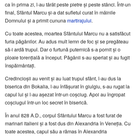
ca în prima zi, l-au târât peste pietre și peste stânci. Într-un
final, Sfântul Marcu și-a dat sufletul curat în mâinile
Domnului și a primit cununa
martirajului
.
Cu toate acestea, moartea Sfântului Marcu nu a satisfăcut
furia păgânilor. Au adus mult lemn de foc și se pregăteau
să-i ardă trupul. Dar o furtună puternică s-a pornit și o
ploaie torențială a început. Păgânii s-au speriat și au fugit
înspăimântați.
Credincioșii au venit și au luat trupul sfânt, l-au dus la
biserica din Bokalia, l-au înfășurat în giulgiu, s-au rugat la
capul lui și l-au așezat într-un coșciug. Apoi au îngropat
coșciugul într-un loc secret în biserică.
În anul 828 A.D., corpul Sfântului Marcu a fost furat de
marinari italieni și a fost dus din Alexandria în Veneția. Cu
toate acestea, capul său a rămas în Alexandria