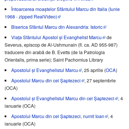
Întoarcerea moaștelor Sfântului Marcu din Italia (Iunie
1968 - zipped RealVideo)
Biserica Sfântul Marcu din Alexandria: Istoric
Viața Sfântului Apostol și Evanghelist Marcu
de
Severus, episcop de Al-Ushmunain (fl. ca. AD 955-987)
traducere din arabă de B. Evetts (de la Patrologia
Orientalis, prima serie); Saint Pachomius Library
Apostolul și Evanghelistul Marcu
, 25 aprilie (
OCA
)
Apostolul Marcu din cei Șaptezeci
, 27 septembrie
(OCA)
Apostolul și Evanghelistul Marcu din cei Șaptezeci
, 4
ianuarie (OCA)
Apostolul Marcu din cei Șaptezeci, numit Ioan
, 4
ianuarie (OCA)