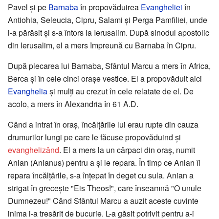
Pavel și pe
Barnaba
în propovăduirea
Evangheliei
în
Antiohia, Seleucia, Cipru, Salami și Perga Pamfiliei, unde
i-a părăsit și s-a întors la Ierusalim. După sinodul apostolic
din Ierusalim, el a mers împreună cu Barnaba în Cipru.
După plecarea lui Barnaba, Sfântul Marcu a mers în Africa,
Berca și în cele cinci orașe vestice. El a propovăduit aici
Evanghelia
și mulți au crezut în cele relatate de el. De
acolo, a mers în Alexandria în 61 A.D.
Când a intrat în oraș, încălțările lui erau rupte din cauza
drumurilor lungi pe care le făcuse propovăduind și
evanghelizând
. El a mers la un cârpaci din oraș, numit
Anian (Anianus) pentru a și le repara. În timp ce Anian îi
repara încălțările, s-a înțepat în deget cu sula. Anian a
strigat în grecește "Eis Theos!", care înseamnă "O unule
Dumnezeu!" Când Sfântul Marcu a auzit aceste cuvinte
inima i-a tresărit de bucurie. L-a găsit potrivit pentru a-i