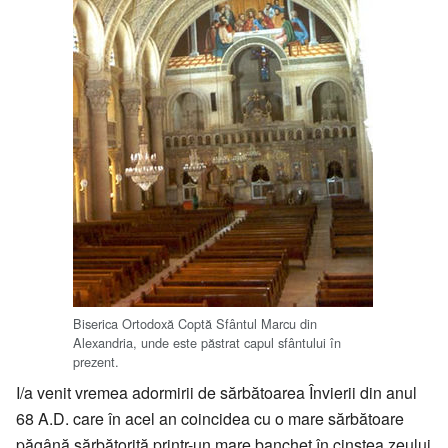
Biserica Ortodoxă Coptă Sfântul Marcu din
Alexandria, unde este păstrat capul sfântului în
prezent.
I/a venit vremea adormirii de sărbătoarea Învierii din anul
68 A.D. care în acel an coincidea cu o mare sărbătoare
păgână sărbătorită printr-un mare banchet în cinstea zeului