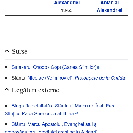
Alexandriei
Anian al
—
43-63
Alexandriei
Surse
Sinaxarul Ortodox Copt (Cartea Sfinților)
Sfântul
Nicolae (Velimirovici)
,
Proloagele de la Ohrida
Legături externe
Biografia detaliată a Sfântului Marcu de Înalt Prea
Sfințitul Papa Shenouda al III-lea
Sfântul Marcu Apostolul, Evanghelistul și
propovăduitorul credinței creștine în Africa