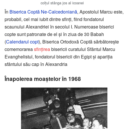
colțul stânga jos al icoanei
În
Biserica Coptă
Ne-Calcedoniană
, Apostolul Marcu este,
probabil, cel mai iubit dintre sfinți, fiind fondatorul
scaunului Alexandriei în secolul I. Numeroase biserici
copte sunt patronate de el și în ziua de 30 Babah
(
Calendarul copt
), Biserica Ortodoxă Coptă sărbătorește
comemorarea
sfințirea
bisericii curatului Sfântul Marcu
Evanghelistul, fondatorul bisericii din Egipt și apariția
sfântului său cap în Alexandria
Înapoierea moaștelor în 1968