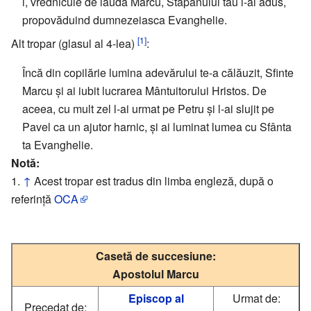
i, vrednicule de laudă Marcu, Stăpânului tău i-ai adus,
propovăduind dumnezeiasca Evanghelie.
[1]
Alt tropar (glasul al 4-lea)
:
Încă din copilărie lumina adevărului te-a călăuzit, Sfinte
Marcu și ai iubit lucrarea Mântuitorului Hristos. De
aceea, cu mult zel l-ai urmat pe Petru și l-ai slujit pe
Pavel ca un ajutor harnic, și ai luminat lumea cu Sfânta
ta Evanghelie.
Notă:
↑
Acest tropar est tradus din limba engleză, după o
referință
OCA
Casetă de succesiune:
Apostolul Marcu
Episcop al
Urmat de:
Precedat de: