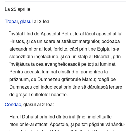
La 25 aprilie:
Tropar
,
glasul
al 3-lea:
Învățat fiind de Apostolul Petru, te-ai făcut apostol al lui
Hristos, și ca un soare ai strălucit marginilor, podoaba
alexandrinilor ai fost, fericite, căci prin tine Egiptul s-a
slobozit din înșelăciune, și ca un stâlp al Bisericii, prin
învățătura ta cea evanghelicească pe toți ai luminat.
Pentru aceasta luminat cinstind-o, pomenirea ta
prăznuim, de Dumnezeu grăitorule Marcu; roagă pe
Dumnezeu cel înduplecat prin tine să dăruiască iertare
de greșeli sufletelor noastre.
Condac
, glasul al 2-lea:
Harul Duhului primind dintru înălțime, împletiturile
ritorilor le-ai stricat, Apostole, și pe toți păgânii vânându-