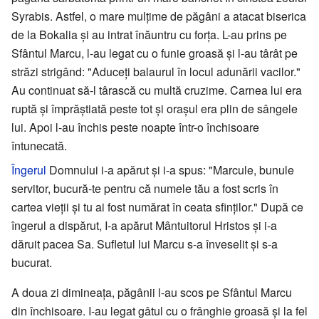
Syrabis. Astfel, o mare mulțime de păgâni a atacat biserica
de la Bokalia și au intrat înăuntru cu forța. L-au prins pe
Sfântul Marcu, l-au legat cu o funie groasă și l-au târât pe
străzi strigând: "Aduceți balaurul în locul adunării vacilor."
Au continuat să-l târască cu multă cruzime. Carnea lui era
ruptă și împrăștiată peste tot și orașul era plin de sângele
lui. Apoi l-au închis peste noapte într-o închisoare
întunecată.
Îngerul
Domnului i-a apărut și i-a spus: "Marcule, bunule
servitor, bucură-te pentru că numele tău a fost scris în
cartea vieții și tu ai fost numărat în ceata sfinților." După ce
îngerul a dispărut, I-a apărut Mântuitorul Hristos și i-a
dăruit pacea Sa. Sufletul lui Marcu s-a înveselit și s-a
bucurat.
A doua zi dimineața, păgânii l-au scos pe Sfântul Marcu
din închisoare. I-au legat gâtul cu o frânghie groasă și la fel