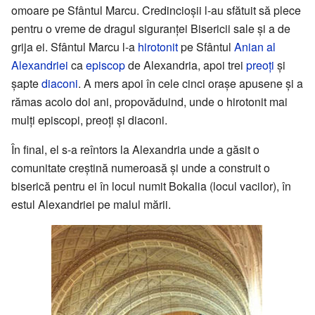
omoare pe Sfântul Marcu. Credincioșii l-au sfătuit să plece
pentru o vreme de dragul siguranței Bisericii sale și a de
grija ei. Sfântul Marcu l-a
hirotonit
pe Sfântul
Anian al
Alexandriei
ca
episcop
de Alexandria, apoi trei
preoți
și
șapte
diaconi
. A mers apoi în cele cinci orașe apusene și a
rămas acolo doi ani, propovăduind, unde o hirotonit mai
mulți episcopi, preoți și diaconi.
În final, el s-a reîntors la Alexandria unde a găsit o
comunitate creștină numeroasă și unde a construit o
biserică pentru ei în locul numit Bokalia (locul vacilor), în
estul Alexandriei pe malul mării.