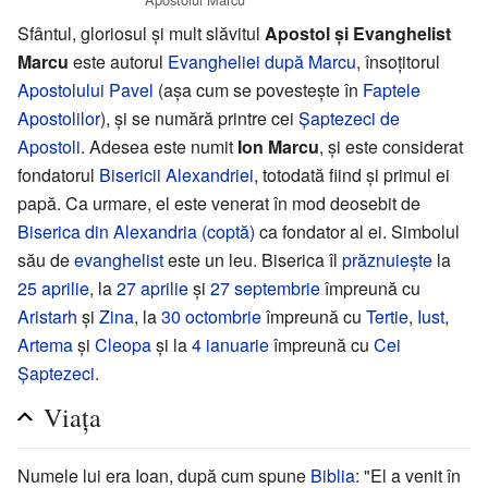
Sfântul, gloriosul și mult slăvitul
Apostol și Evanghelist
Marcu
este autorul
Evangheliei după Marcu
, însoțitorul
Apostolului Pavel
(așa cum se povestește în
Faptele
Apostolilor
), și se numără printre cei
Șaptezeci de
Apostoli
. Adesea este numit
Ion Marcu
, și este considerat
fondatorul
Bisericii Alexandriei
, totodată fiind și primul ei
papă. Ca urmare, el este venerat în mod deosebit de
Biserica din Alexandria (coptă)
ca fondator al ei. Simbolul
său de
evanghelist
este un leu. Biserica îl
prăznuiește
la
25 aprilie
, la
27 aprilie
și
27 septembrie
împreună cu
Aristarh
și
Zina
, la
30 octombrie
împreună cu
Tertie
,
Iust
,
Artema
și
Cleopa
și la
4 ianuarie
împreună cu
Cei
Șaptezeci
.
Viața
Numele lui era Ioan, după cum spune
Biblia
: "El a venit în