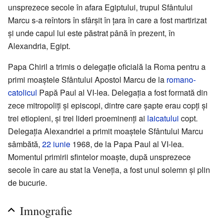
unsprezece secole în afara Egiptului, trupul Sfântului
Marcu s-a reîntors în sfârșit în țara în care a fost martirizat
și unde capul lui este păstrat până în prezent, în
Alexandria, Egipt.
Papa Chiril a trimis o delegație oficială la Roma pentru a
primi moaștele Sfântului Apostol Marcu de la
romano-
catolicul
Papă Paul al VI-lea. Delegația a fost formată din
zece mitropoliți și episcopi, dintre care șapte erau copți și
trei etiopieni, și trei lideri proeminenți ai
laicatului
copt.
Delegația Alexandriei a primit moaștele Sfântului Marcu
sâmbătă,
22 iunie
1968, de la Papa Paul al VI-lea.
Momentul primirii sfintelor moaște, după unsprezece
secole în care au stat la Veneția, a fost unul solemn și plin
de bucurie.
Imnografie