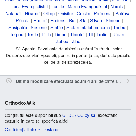
Luca Evanghelistul
|
Luchie
|
Marcu Evanghelistul
|
Narcis
|
Natanail
|
Nicanor
|
Olimp
|
Onisifor
|
Onisim
|
Parmena
|
Patrova
|
Priscila
|
Prohor
|
Pudens
|
Ruf
|
Sila
|
Silvan
|
Simeon
|
Sosipatru
|
Sostene
|
Stahie
|
Ștefan Întâiul-mucenic
|
Tadeu
|
Terpne
|
Tertie
|
Tihic
|
Timon
|
Timotei
|
Tit
|
Trofim
|
Urban
|
Zaheu
|
Zina
*Sf. Apostol Pavel este de obicei numărat în rândul celor
Doisprezece Mari Apostoli, pentru importanța sa, dar este practic
cel de-al treisprezecelea.
de către
Inistea
.
Ultima modificare efectuată acum 4 ani
OrthodoxWiki
Conținutul este disponibil sub
GFDL / CC by-sa
, exceptând
cazurile în care se specifică altfel.
Confidențialitate
Desktop