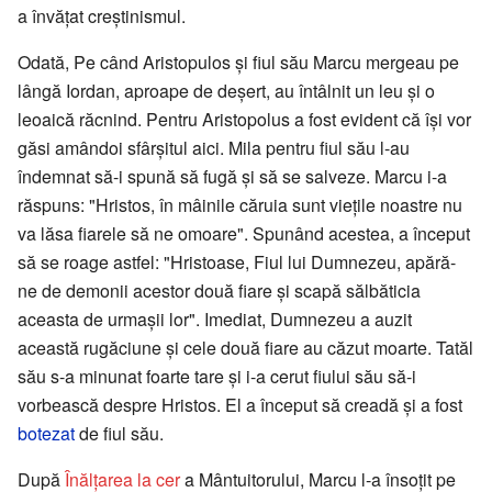
a învățat creștinismul.
Odată, Pe când Aristopulos și fiul său Marcu mergeau pe
lângă Iordan, aproape de deșert, au întâlnit un leu și o
leoaică răcnind. Pentru Aristopolus a fost evident că își vor
găsi amândoi sfârșitul aici. Mila pentru fiul său l-au
îndemnat să-i spună să fugă și să se salveze. Marcu i-a
răspuns: "Hristos, în mâinile căruia sunt viețile noastre nu
va lăsa fiarele să ne omoare". Spunând acestea, a început
să se roage astfel: "Hristoase, Fiul lui Dumnezeu, apără-
ne de demonii acestor două fiare și scapă sălbăticia
aceasta de urmașii lor". Imediat, Dumnezeu a auzit
această rugăciune și cele două fiare au căzut moarte. Tatăl
său s-a minunat foarte tare și i-a cerut fiului său să-i
vorbească despre Hristos. El a început să creadă și a fost
botezat
de fiul său.
După
Înălțarea la cer
a Mântuitorului, Marcu l-a însoțit pe