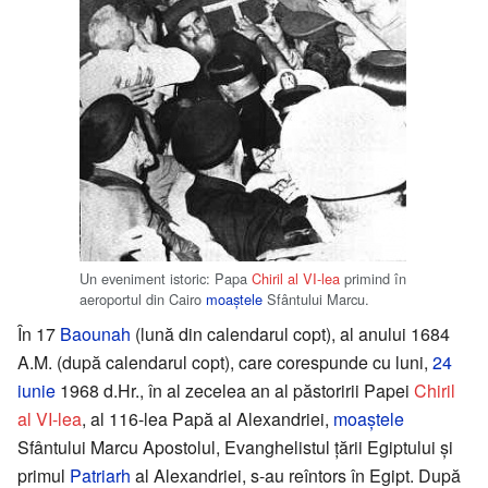
Un eveniment istoric: Papa
Chiril al VI-lea
primind în
aeroportul din Cairo
moaștele
Sfântului Marcu.
În 17
Baounah
(lună din calendarul copt), al anului 1684
A.M. (după calendarul copt), care corespunde cu luni,
24
iunie
1968 d.Hr., în al zecelea an al păstoririi Papei
Chiril
al VI-lea
, al 116-lea Papă al Alexandriei,
moaștele
Sfântului Marcu Apostolul, Evanghelistul țării Egiptului și
primul
Patriarh
al Alexandriei, s-au reîntors în Egipt. După