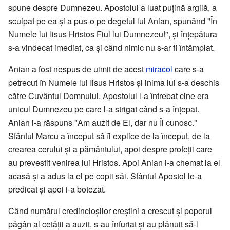
spune despre Dumnezeu. Apostolul a luat puțină argilă, a
scuipat pe ea și a pus-o pe degetul lui Anian, spunând "În
Numele lui Iisus Hristos Fiul lui Dumnezeu!", și înțepătura
s-a vindecat imediat, ca și când nimic nu s-ar fi întâmplat.
Anian a fost nespus de uimit de acest
miracol
care s-a
petrecut în Numele lui Iisus Hristos și inima lui s-a deschis
către Cuvântul Domnului. Apostolul l-a întrebat cine era
unicul Dumnezeu pe care l-a strigat când s-a înțepat.
Anian i-a răspuns "Am auzit de El, dar nu Îl cunosc."
Sfântul Marcu a început să îi explice de la început, de la
crearea cerului și a pământului, apoi despre profeții care
au prevestit venirea lui Hristos. Apoi Anian i-a chemat la el
acasă și a adus la el pe copii săi. Sfântul Apostol le-a
predicat și apoi i-a botezat.
Când numărul credincioșilor creștini a crescut și poporul
păgân al cetății a auzit, s-au înfuriat și au plănuit să-l