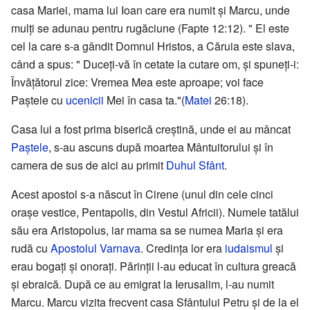
casa Mariei, mama lui Ioan care era numit și Marcu, unde
mulți se adunau pentru rugăciune (Fapte 12:12). " El este
cel la care s-a gândit Domnul Hristos, a Căruia este slava,
când a spus: " Duceți-vă în cetate la cutare om, și spuneți-i:
Învățătorul zice: Vremea Mea este aproape; voi face
Paștele cu
ucenicii
Mei în casa ta."(
Matei
26:18).
Casa lui a fost prima biserică creștină, unde ei au mâncat
Paștele
, s-au ascuns după moartea Mântuitorului și în
camera de sus de aici au primit
Duhul Sfânt
.
Acest apostol s-a născut în Cirene (unul din cele cinci
orașe vestice, Pentapolis, din Vestul Africii). Numele tatălui
său era Aristopolus, iar mama sa se numea Maria și era
rudă cu
Apostolul Varnava
. Credința lor era
iudaismul
și
erau bogați și onorați. Părinții l-au educat în cultura greacă
și ebraică. După ce au emigrat la Ierusalim, l-au numit
Marcu. Marcu vizita frecvent casa Sfântului Petru și de la el