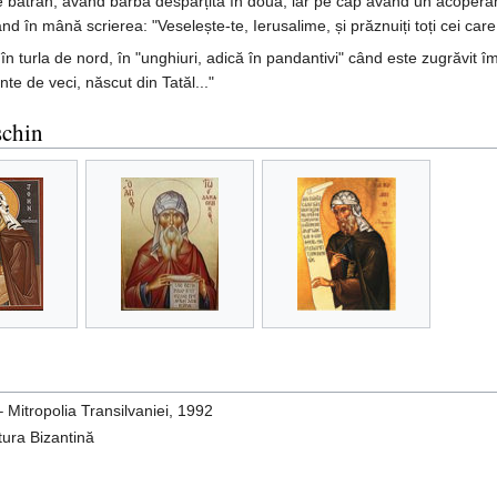
e bătrân, având barba despărțită în două, iar pe cap având un acoperă
ând în mână scrierea: "Veselește-te, Ierusalime, și prăznuiți toți cei care 
i, în turla de nord, în "unghiuri, adică în pandantivi" când este zugrăvit 
nte de veci, născut din Tatăl..."
schin
 Mitropolia Transilvaniei, 1992
tura Bizantină