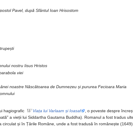
Apostol Pavel, după Sfântul Ioan Hrisostom
 trupești
ului nostru Iisus Hristos
parabola viei
ăpânei noastre Născătoarea de Dumnezeu și pururea Fecioara Maria
Domnului
ui hagiografic
Viața lui Varlaam și Ioasaf
, o poveste despre încreșt
tă" a vieții lui Siddartha Gautama Buddha). Romanul a fost tradus ulterio
circulat și în Țările Române, unde a fost tradusă în românește (1649) d