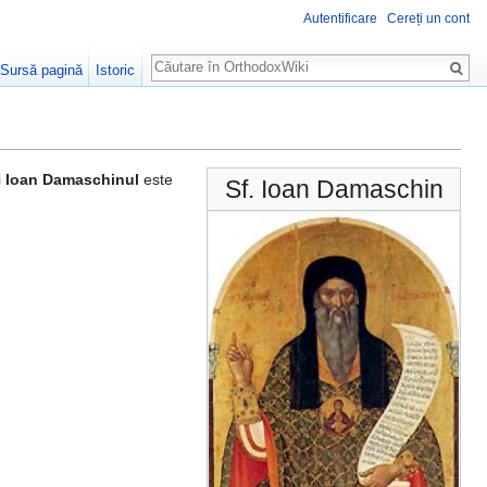
Autentificare
Cereți un cont
Căutare
Sursă pagină
Istoric
i
Ioan Damaschinul
este
Sf. Ioan Damaschin