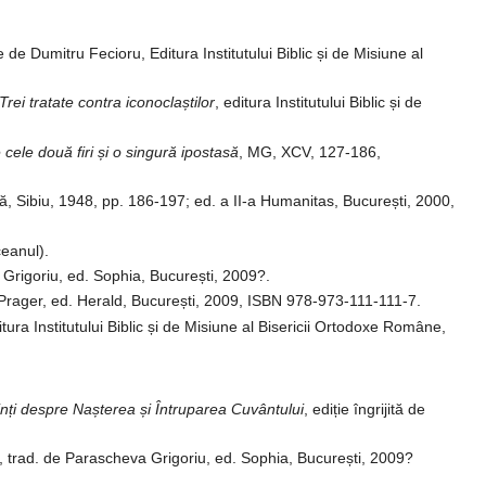
e Dumitru Fecioru, Editura Institutului Biblic și de Misiune al
Trei tratate contra iconoclaștilor
, editura Institutului Biblic și de
e cele două firi și o singură ipostasă
, MG, XCV, 127-186,
ană, Sibiu, 1948, pp. 186-197; ed. a II-a Humanitas, București, 2000,
ceanul).
a Grigoriu, ed. Sophia, București, 2009?.
Prager, ed. Herald, București, 2009, ISBN 978-973-111-111-7.
tura Institutului Biblic și de Misiune al Bisericii Ortodoxe Române,
rinți despre Nașterea și Întruparea Cuvântului
, ediție îngrijită de
, trad. de Parascheva Grigoriu, ed. Sophia, București, 2009?