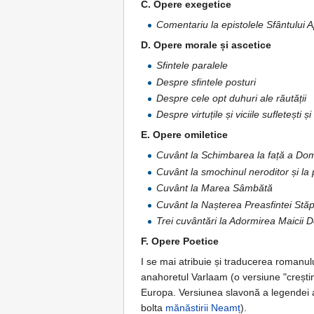
C. Opere exegetice
Comentariu la epistolele Sfântului 
D. Opere morale și ascetice
Sfintele paralele
Despre sfintele posturi
Despre cele opt duhuri ale răutății
Despre virtuțile și viciile sufletești și
E. Opere omiletice
Cuvânt la Schimbarea la față a Domn
Cuvânt la smochinul neroditor și la 
Cuvânt la Marea Sâmbătă
Cuvânt la Nașterea Preasfintei St
Trei cuvântări la Adormirea Maicii 
F. Opere Poetice
I se mai atribuie și traducerea romanul
anahoretul Varlaam (o versiune "creștina
Europa. Versiunea slavonă a legendei a 
bolta
mănăstirii Neamț
).