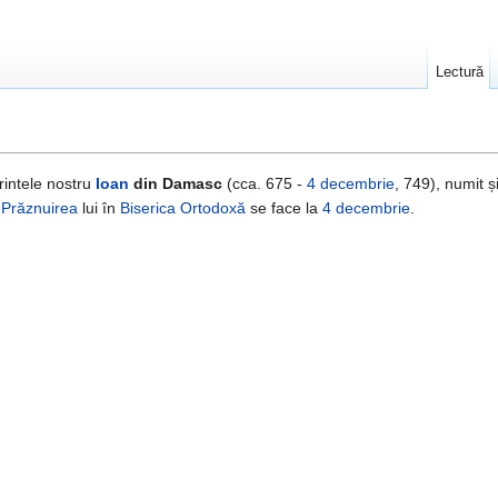
Lectură
intele nostru
Ioan
din Damasc
(cca. 675 -
4 decembrie
, 749), numit ș
.
Prăznuirea
lui în
Biserica Ortodoxă
se face la
4 decembrie
.