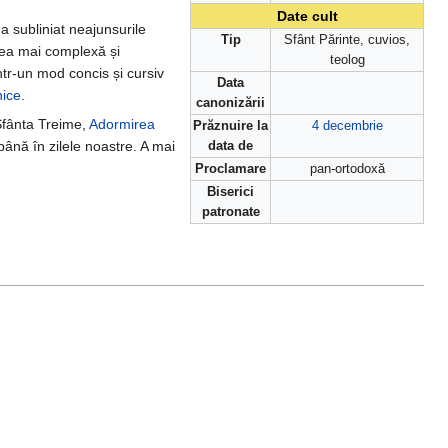
Date cult
a subliniat neajunsurile
Tip
Sfânt Părinte, cuvios,
 cea mai complexă și
teolog
ntr-un mod concis și cursiv
Data
ice
.
canonizării
fânta Treime,
Adormirea
Prăznuire la
4 decembrie
până în zilele noastre. A mai
data de
Proclamare
pan-ortodoxă
Biserici
patronate