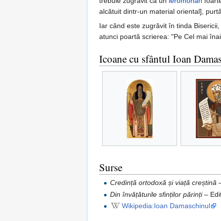
trebuie zugrăvit ca un
ieromonah
foart
alcătuit dintr-un material oriental], purt
Iar când este zugrăvit în tinda Biserici
atunci poartă scrierea: "Pe Cel mai înai
Icoane cu sfântul Ioan Dama
Surse
Credință ortodoxă și viață creștină
–
Din învățăturile sfinților părinți
– Edi
Wikipedia:Ioan Damaschinul