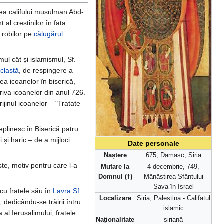
rtea califului musulman Abd-
al creștinilor în fața
 robilor pe
călugărul
mul cât și islamismul, Sf.
oclastă
, de respingere a
rea icoanelor în biserică,
riva icoanelor din anul 726.
ijinul icoanelor – "Tratate
eplinesc în Biserică patru
i și haric – de a mijloci
Date personale
Naștere
675, Damasc, Siria
aste, motiv pentru care l-a
Mutare la
4 decembrie, 749,
Domnul (†)
Mănăstirea Sfântului
Sava în Israel
 cu fratele său în
Lavra Sf.
Localizare
Siria, Palestina - Califatul
, dedicându-se trăirii întru
islamic
 al Ierusalimului; fratele
Naționalitate
siriană