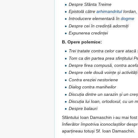
Despre Sfânta Treime
Epistolă către
arhimandritul
Iordan,
Introducere elementară în
dogme
Despre cei în credință adormiți
Expunerea credinței
B. Opere polemice:
Trei tratate contra celor care atacă 
Tom ca din partea prea sfințitului P
Despre firea compusă, contra acefal
Despre cele două voințe și activități 
Contra ereziei nestoriene
Dialog contra maniheilor
Discuția dintre un sarazin și un creș
Discuția lui Ioan, ortodoxul, cu un
Despre balauri
Sfântului Ioan Damaschin i-au mai fost 
înfierător împotriva iconoclaștilor
despre
aparțineau totuși Sf. Ioan Damaschin.