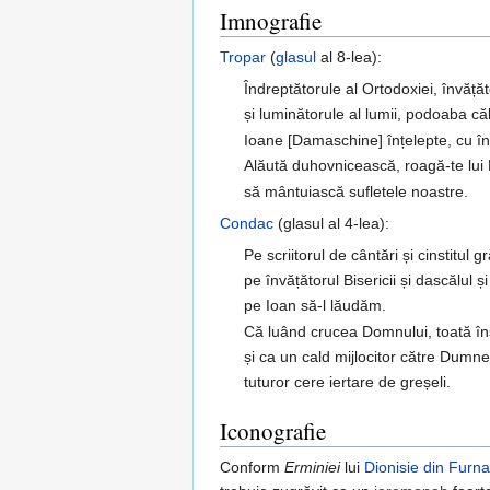
Imnografie
Tropar
(
glasul
al 8-lea):
Îndreptătorule al Ortodoxiei, învățăt
și luminătorule al lumii, podoaba c
Ioane [Damaschine] înțelepte, cu învă
Alăută duhovnicească, roagă-te lu
să mântuiască sufletele noastre.
Condac
(glasul al 4-lea):
Pe scriitorul de cântări și cinstitul
pe învățătorul Bisericii și dascălul ș
pe Ioan să-l lăudăm.
Că luând crucea Domnului, toată înș
și ca un cald mijlocitor către Dumn
tuturor cere iertare de greșeli.
Iconografie
Conform
Erminiei
lui
Dionisie din Furna