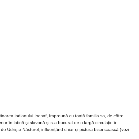
inarea indianului Ioasaf, împreună cu toată familia sa, de către
r în latină și slavonă și s-a bucurat de o largă circulație în
e Udriște Năsturel, influențând chiar și pictura bisericească (vezi