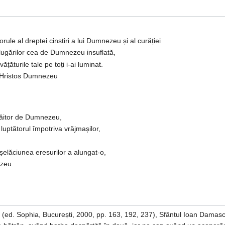
orule al dreptei cinstiri a lui Dumnezeu și al curăției
ălugărilor cea de Dumnezeu insuflată,
țăturile tale pe toți i-ai luminat.
i Hristos Dumnezeu
 grăitor de Dumnezeu,
i luptătorul împotriva vrăjmașilor,
elăciunea eresurilor a alungat-o,
ezeu
(ed. Sophia, București, 2000, pp. 163, 192, 237), Sfântul Ioan Damaschin