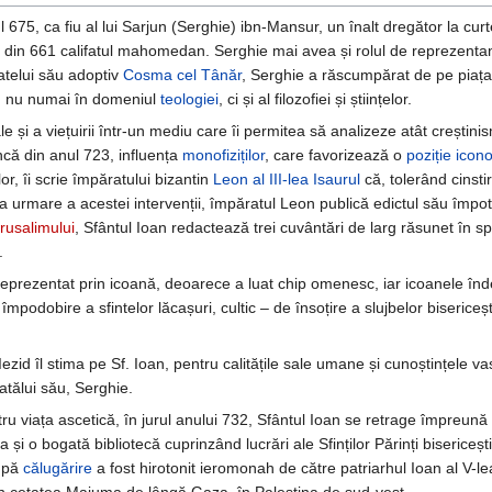
ul 675, ca fiu al lui Sarjun (Serghie) ibn-Mansur, un înalt dregător la cu
din 661 califatul mahomedan. Serghie mai avea și rolul de reprezentant 
fratelui său adoptiv
Cosma cel Tânăr
, Serghie a răscumpărat de pe piața
t, nu numai în domeniul
teologiei
, ci și al filozofiei și științelor.
le și a viețuirii într-un mediu care îi permitea să analizeze atât creștinis
încă din anul 723, influența
monofiziților
, care favorizează o
poziție icon
 lor, îi scrie împăratului bizantin
Leon al III-lea Isaurul
că, tolerând cinsti
a urmare a acestei intervenții, împăratul Leon publică edictul său împot
erusalimului
, Sfântul Ioan redactează trei cuvântări de larg răsunet în spr
.
reprezentat prin icoană, deoarece a luat chip omenesc, iar icoanele înd
e împodobire a sfintelor lăcașuri, cultic – de însoțire a slujbelor bisericeșt
l Iezid îl stima pe Sf. Ioan, pentru calitățile sale umane și cunoștințele v
 tatălui său, Serghie.
ru viața ascetică, în jurul anului 732, Sfântul Ioan se retrage împreună
 și o bogată bibliotecă cuprinzând lucrări ale Sfinților Părinți bisericești
După
călugărire
a fost hirotonit ieromonah de către patriarhul Ioan al V-lea