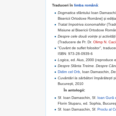
Traduceri în
limba română
:
Dogmatica
sfântului Ioan Damaschin 
Bisericii Ortodoxe Române] și ediția
Tratat împotriva iconomahilor
(Trad
Misiune al Bisericii Ortodoxe Româ
Despre cele două voințe și activități 
(Traducere de Pr. Dr.
Olimp N. Caci
"Cuvânt de suflet folositor", traduc
ISBN: 973-28-0939-6
Logica
, ed. Aius, 2000 (reproduce e
Despre Sfânta Treime. Despre Cânt
Didim cel Orb
, Ioan Damaschin,
Des
Cuvântări la sărbători împărătești și 
București, 2010
În antologii:
Sf. Ioan Damaschin, Sf.
Ioan Gură 
Florin Stuparu, ed. Sophia, Bucureș
Sf. Ioan Damaschin, Sf.
Proclu al C