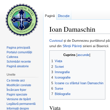
Pagină
Discuție
Ioan Damaschin
Salt la:
navigare
,
căutare
Cuviosul
și de Dumnezeu purtătorul păr
unul din
Sfinții Părinți
sirieni ai Bisericii
Pagina principală
Portalul comunității
Cuprins
[
ascunde
]
Cafenea
1
Viața
Schimbări recente
Pagină aleatorie
2
Scrieri
3
Imnografie
Unelte
4
Iconografie
Ce trimite aici
5
Icoane cu sfântul Ioan Damaschin
Modificări corelate
6
Surse
Încărcare fișier
7
Bibliografie
Pagini speciale
Versiune de tipărit
Legătură permanentă
Viața
Informații despre