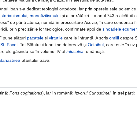
n cetatea Maiuma de lângă Gaza, în Palestina de sud-vest.
tul Ioan s-a dedicat teologiei ortodoxe, iar prin operele sale polemice 
storianismului
,
monofizitismului
și altor rătăciri. La anul 743 a alcătuit
doxe" de până atunci, numită în prescurtare
Acrivia
, în care condensa î
ricii, prin precizările lor teologice, confirmate apoi de
sinoadele ecumen
e" pune alături
păcatele
și
virtuțile
care le înfruntă. A scris
omilii
despre S
e
Sf. Pavel
. Tot Sfântului Ioan i se datorează și
Octoihul
, care este în uz 
ntre ele găsindu-se în volumul IV al
Filocaliei
românești.
Mănăstirea
Sfântului Sava.
atină:
Fons cogitationis
), iar în română:
Izvorul Cunoștinței
, în trei părți: