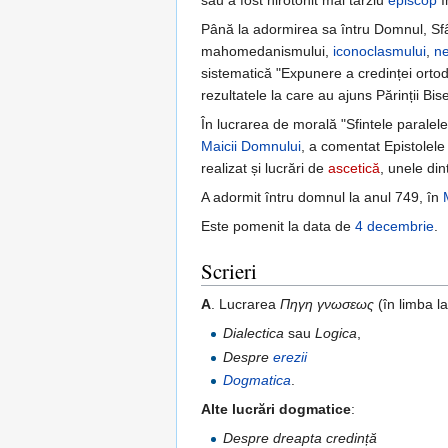
său a fost hirotonit mai târziu
episcop
î
Până la adormirea sa întru Domnul, Sfân
mahomedanismului,
iconoclasmului
,
ne
sistematică "Expunere a credinței orto
rezultatele la care au ajuns Părinții Bise
În lucrarea de morală "Sfintele paralel
Maicii Domnului
, a comentat Epistolel
realizat și lucrări de
ascetică
, unele di
A adormit întru domnul la anul 749, în
Este pomenit la data de
4 decembrie
.
Scrieri
A
. Lucrarea
Πηγη γνωσεως
(în limba l
Dialectica
sau
Logica
,
Despre
erezii
Dogmatica
.
Alte lucrări dogmatice
:
Despre dreapta credință