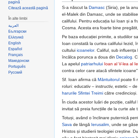
pagină
S-a născut la
Damasc
(Siria), pe la an
Citează această pagină
el-Malek din Damasc, unde se stabilise 
În alte limbi
califului. Pentru educația lui Ioan și a 
العربية
Cosma. Acesta era foarte bine pregăti
Български
Pe baza educației primite, a studiilor sa
Ελληνικά
English
Ioan constată la curtea califului Iezid, 
Español
cultului
icoanelor
. Califul, sub influența
Français
încălca porunca a doua din
Decalog
. C
Македонски
La apelul
patriarhului
Ioan al V-lea al I
Português
contra celor care atacă sfintele icoane"
Русский
Sf. Ioan afirma că
Mântuitorul
poate fi 
roluri: educativ – instructiv, estetic – d
harurile
Sfintei Treimi
către credincioși.
În ciuda acestor luări de poziție, califu
invitat să preia funcțiile de la curte ale
Totuși, având o înclinare puternică pent
Sava
de lângă
Ierusalim
, unde se găsea
Hristos și studierii teologiei creștine. 