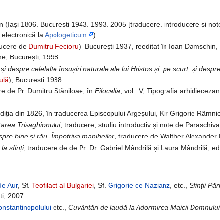
(Iași 1806, București 1943, 1993, 2005 [traducere, introducere și note d
 electronică la
Apologeticum
)
ucere de
Dumitru Fecioru
), București 1937, reeditat în Ioan Damschin,
ne, București, 1998.
și despre celelalte însușiri naturale ale lui Hristos și, pe scurt, și despr
ulă
), București 1938.
ere de Pr. Dumitru Stăniloae, în
Filocalia
, vol. IV, Tipografia arhidiecez
diția din 1826, în traducerea Episcopului Argeșului, Kir Grigorie Râmni
area Trisaghionului
, traducere, studiu introductiv și note de Paraschiv
pre bine și rău. Împotriva maniheilor
, traducere de Walther Alexander 
la sfinți
, traducere de de Pr. Dr. Gabriel Mândrilă și Laura Mândrilă, edi
de Aur
, Sf.
Teofilact al Bulgariei
, Sf.
Grigorie de Nazianz
, etc.,
Sfinții Pă
ti, 2007.
onstantinopolului
etc.,
Cuvântări de laudă la Adormirea Maicii Domnului