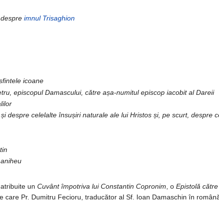
 despre
imnul
Trisaghion
sfintele icoane
etru, episcopul Damascului, către așa-numitul episcop iacobit al Dareii
ilor
și despre celelalte însușiri naturale ale lui Hristos și, pe scurt, despre c
tin
 maniheu
atribuite un
Cuvânt împotriva lui Constantin Copronim
, o
Epistolă către
 care Pr. Dumitru Fecioru, traducător al Sf. Ioan Damaschin în română 