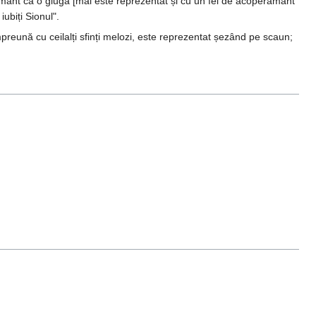
mânt ca o glugă [mai este reprezentat și cu un fel de acoperământ
iubiți Sionul".
împreună cu ceilalți sfinți melozi, este reprezentat șezând pe scaun;