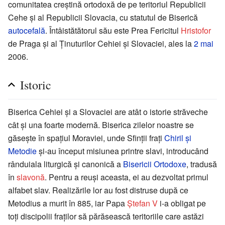
comunitatea creștină ortodoxă de pe teritoriul Republicii
Cehe și al Republicii Slovacia, cu statutul de Biserică
autocefală
. Întâistătătorul său este Prea Fericitul
Hristofor
de Praga și al Ținuturilor Cehiei și Slovaciei, ales la
2 mai
2006.
Istoric
Biserica Cehiei și a Slovaciei are atât o istorie străveche
cât și una foarte modernă. Biserica zilelor noastre se
găsește în spațiul Moraviei, unde Sfinții frați
Chiril și
Metodie
și-au început misiunea printre slavi, introducând
rânduiala liturgică și canonică a
Bisericii Ortodoxe
, tradusă
în
slavonă
. Pentru a reuși aceasta, ei au dezvoltat primul
alfabet slav. Realizările lor au fost distruse după ce
Metodius a murit în 885, iar Papa
Ștefan V
i-a obligat pe
toți discipolii fraților să părăsească teritoriile care astăzi