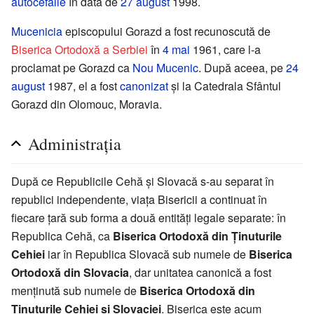
autocefalie
în data de
27 august
1998.
Mucenicia
episcopului Gorazd a fost recunoscută de
Biserica Ortodoxă a Serbiei
în
4 mai
1961, care l-a
proclamat pe Gorazd ca
Nou Mucenic
. După aceea, pe
24
august
1987, el a fost
canonizat
și la Catedrala Sfântul
Gorazd din Olomouc, Moravia.
Administrația
După ce Republicile Cehă și Slovacă s-au separat în
republici independente, viața Bisericii a continuat în
fiecare țară sub forma a două entități legale separate: în
Republica Cehă, ca
Biserica Ortodoxă din Ținuturile
Cehiei
iar în Republica Slovacă sub numele de
Biserica
Ortodoxă din Slovacia
, dar unitatea canonică a fost
menținută sub numele de
Biserica Ortodoxă din
Ținuturile Cehiei și Slovaciei
. Biserica este acum