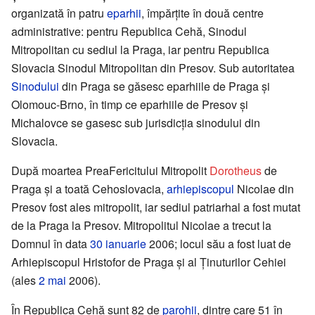
organizată în patru
eparhii
, împărțite în două centre
administrative: pentru Republica Cehă, Sinodul
Mitropolitan cu sediul la Praga, iar pentru Republica
Slovacia Sinodul Mitropolitan din Presov. Sub autoritatea
Sinodului
din Praga se găsesc eparhiile de Praga și
Olomouc-Brno, în timp ce eparhiile de Presov și
Michalovce se gasesc sub jurisdicția sinodului din
Slovacia.
După moartea PreaFericitului Mitropolit
Dorotheus
de
Praga și a toată Cehoslovacia,
arhiepiscopul
Nicolae din
Presov fost ales mitropolit, iar sediul patriarhal a fost mutat
de la Praga la Presov. Mitropolitul Nicolae a trecut la
Domnul în data
30 ianuarie
2006; locul său a fost luat de
Arhiepiscopul Hristofor de Praga și al Ținuturilor Cehiei
(ales
2 mai
2006).
În Republica Cehă sunt 82 de
parohii
, dintre care 51 în