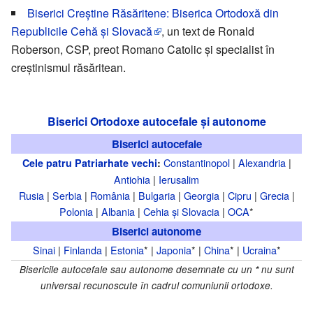
Biserici Creștine Răsăritene: Biserica Ortodoxă din
Republicile Cehă și Slovacă
, un text de Ronald
Roberson, CSP, preot Romano Catolic și specialist în
creștinismul răsăritean.
Biserici Ortodoxe autocefale și autonome
Biserici autocefale
Constantinopol
|
Alexandria
|
Cele patru Patriarhate vechi
:
Antiohia
|
Ierusalim
Rusia
|
Serbia
|
România
|
Bulgaria
|
Georgia
|
Cipru
|
Grecia
|
Polonia
|
Albania
|
Cehia și Slovacia
|
OCA
*
Biserici autonome
Sinai
|
Finlanda
|
Estonia
* |
Japonia
* |
China
* |
Ucraina
*
Bisericile autocefale sau autonome desemnate cu un
*
nu sunt
universal recunoscute în cadrul comuniunii ortodoxe.