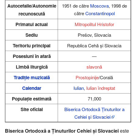
Autocefalie/Autonomie
1951 de către
Moscova
, 1998 de
către
Constantinopol
recunoscută
Primatul actual
Mitropolitul Hristofor
Sediu
Prešov, Slovacia
Teritoriu principal
Republica Cehă și Slovacia
Posesiuni în afară
—
Limbă liturgică
slavonă
Tradiție muzicală
Prostopinije
/Corală
Calendar
Iulian
,
Iulian îndreptat
Populație estimată
71,000
Site oficial
Biserica Ortodoxă Ținuturilor a
Cehiei și Slovaciei
Biserica Ortodoxă a Ținuturilor Cehiei și Slovaciei
este