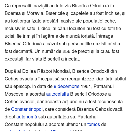
Ca represalii, naziștii au interzis Biserica Ortodoxă în
Boemia și Moravia. Bisericile și capelele au fost închise, și
au fost organizate arestări masive ale populației cehe,
inclusiv în satul Lidice, ai cărui locuitori au fost cu toții fie
uciși, fie trimiși în lagărele de muncă forțată. Întreaga
Biserică Ortodoxă a căzut sub persecuțiile naziștilor și a
fost decimată. Un număr de 256 de preoți și laici au fost
executați, iar viața Bisericii a încetat.
După al Doilea Război Mondial, Biserica Ortodoxă din
Cehoslovacia a început să se reorganizeze, dar fără iubitul
său episcop. În data de
9 decembrie
1951, Patriarhul
Moscovei a acordat
autocefalia
Bisericii Ortodoxe a
Cehoslovaciei, dar această acțiune nu a fost recunoscută
de
Constantinopol
, care consideră Biserica Cehoslovacă
drept
autonomă
sub autoritatea sa. Patriarhul
Constantinopolului a acordat ulterior un
tomos
de