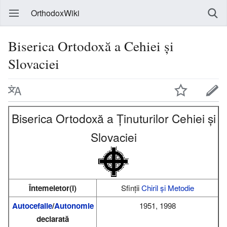
OrthodoxWiki
Biserica Ortodoxă a Cehiei și
Slovaciei
Biserica Ortodoxă a Ținuturilor Cehiei și
Slovaciei
Întemeietor(i)
Sfinții
Chiril și Metodie
Autocefalie
/
Autonomie
1951, 1998
declarată