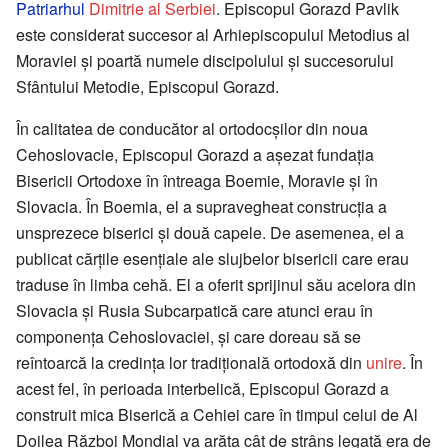
Patriarhul
Dimitrie al Serbiei
. Episcopul Gorazd Pavlik
este considerat succesor al Arhiepiscopului Metodius al
Moraviei și poartă numele discipolului și succesorului
Sfântului Metodie, Episcopul Gorazd.
În calitatea de conducător al ortodocșilor din noua
Cehoslovacie, Episcopul Gorazd a așezat fundația
Bisericii Ortodoxe în întreaga Boemie, Moravie și în
Slovacia. În Boemia, el a supravegheat construcția a
unsprezece biserici și două capele. De asemenea, el a
publicat cărțile esențiale ale slujbelor bisericii care erau
traduse în limba cehă. El a oferit sprijinul său acelora din
Slovacia și Rusia Subcarpatică care atunci erau în
componența Cehoslovaciei, și care doreau să se
reîntoarcă la credința lor tradițională ortodoxă din
unire
. În
acest fel, în perioada interbelică, Episcopul Gorazd a
construit mica Biserică a Cehiei care în timpul celui de Al
Doilea Război Mondial va arăta cât de strâns legată era de