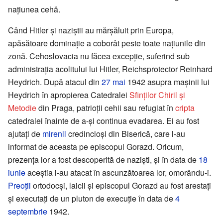
națiunea cehă.
Când Hitler și naziștii au mărșăluit prin Europa,
apăsătoare dominație a coborât peste toate națiunile din
zonă. Cehoslovacia nu făcea excepție, suferind sub
administrația acolitului lui Hitler, Reichsprotector Reinhard
Heydrich. După atacul din
27 mai
1942 asupra mașinii lui
Heydrich în apropierea Catedralei
Sfinților Chiril și
Metodie
din Praga, patrioții cehii sau refugiat în
cripta
catedralei înainte de a-și continua evadarea. Ei au fost
ajutați de
mirenii
credincioși din Biserică, care l-au
informat de aceasta pe episcopul Gorazd. Oricum,
prezența lor a fost descoperită de naziști, și în data de
18
iunie
aceștia i-au atacat în ascunzătoarea lor, omorându-i.
Preoții
ortodocși, laicii și episcopul Gorazd au fost arestați
și executați de un pluton de execuție în data de
4
septembrie
1942.