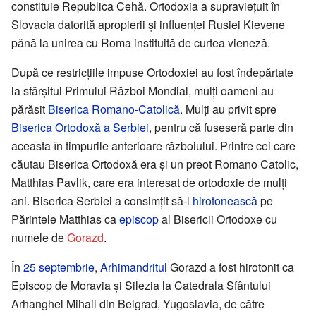
constituie Republica Cehă. Ortodoxia a supraviețuit în
Slovacia datorită apropierii și influenței Rusiei Kievene
până la unirea cu Roma instituită de curtea vieneză.
După ce restricțiile impuse Ortodoxiei au fost îndepărtate
la sfârșitul Primului Război Mondial, mulți oameni au
părăsit
Biserica Romano-Catolică
. Mulți au privit spre
Biserica Ortodoxă a Serbiei
, pentru că fuseseră parte din
aceasta în timpurile anterioare războiului. Printre cei care
căutau Biserica Ortodoxă era și un preot Romano Catolic,
Matthias Pavlik, care era interesat de ortodoxie de mulți
ani. Biserica Serbiei a consimțit să-l
hirotonească
pe
Părintele Matthias ca
episcop
al Bisericii Ortodoxe cu
numele de
Gorazd
.
În
25 septembrie
,
Arhimandritul
Gorazd a fost hirotonit ca
Episcop de Moravia și Silezia la Catedrala Sfântului
Arhanghel Mihail din Belgrad, Yugoslavia, de către