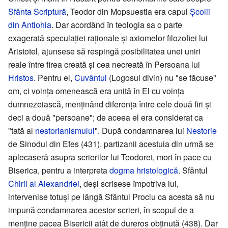
Sfânta Scriptură
, Teodor din Mopsuestia era capul
Școlii
din Antiohia
. Dar acordând în teologia sa o parte
exagerată speculației raționale și axiomelor filozofiei lui
Aristotel, ajunsese să respingă posibilitatea unei uniri
reale între firea creată și cea necreată în Persoana lui
Hristos
. Pentru el,
Cuvântul
(Logosul divin) nu "se făcuse"
om, ci voința omenească era unită în El cu voința
dumnezeiască, menținând diferența între cele două firi și
deci a două "persoane"; de aceea el era considerat ca
"tată al
nestorianismului
". După condamnarea lui
Nestorie
de Sinodul din Efes (431), partizanii acestuia din urmă se
aplecaseră asupra scrierilor lui Teodoret, mort în pace cu
Biserica, pentru a interpreta
dogma hristologică
. Sfântul
Chiril al Alexandriei
, deși scrisese împotriva lui,
intervenise totuși pe lângă Sfântul Proclu ca acesta să nu
impună condamnarea acestor scrieri, în scopul de a
menține pacea Bisericii atât de dureros obținută (438). Dar