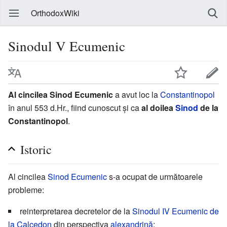
OrthodoxWiki
Sinodul V Ecumenic
Al cincilea Sinod Ecumenic
a avut loc la
Constantinopol
în anul 553 d.Hr., fiind cunoscut și ca
al doilea
Sinod
de la
Constantinopol
.
Istoric
Al cincilea
Sinod Ecumenic
s-a ocupat de următoarele
probleme:
reinterpretarea decretelor de la
Sinodul IV Ecumenic de
la Calcedon
din perspectiva
alexandrină
;