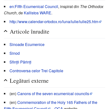
en:Fifth Ecumenical Council
, inspirat din
The Orthodox
Church
, de
Kallistos WARE
.
http://www.calendar-ortodox.ro/luna/iulie/iulie25.htm
Articole înrudite
Sinoade Ecumenice
Sinod
Sfinții Părinți
Controversa celor Trei Capitole
Legături externe
(en)
Canons of the seven ecumenical councils
(en)
Commemoration of the Holy 165 Fathers of the
Fifth Ecumenical Council
–
OCA
website.