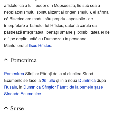
aristotelică a lui Teodor din Mopsuestia, fie sub cea a
neoplatonismului spiritualizant al origenismului), el afirma
că Biserica are modul său propriu - apostolic - de
interpretare a Tainelor lui Hristos, datorită căruia ea
păstrează integritatea libertății umane și posibilitatea ei de
a fi pe deplin unită cu Dumnezeu în persoana
Mântuitorului
Iisus Hristos
.
Pomenirea
Pomenirea
Sfinților Părinți de la al cincilea Sinod
Ecumenic se face la
25 iulie
și în a noua
Duminică
după
Rusalii
, în
Duminica Sfinților Părinți de la primele șase
Sinoade Ecumenice
.
Surse