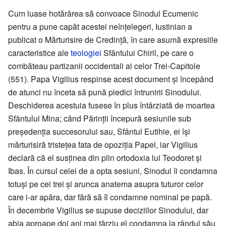
Cum luase hotărârea să convoace Sinodul Ecumenic
pentru a pune capăt acestei neînțelegeri, Iustinian a
publicat o Mărturisire de Credință, în care asumă expresiile
caracteristice ale
teologiei
Sfântului Chiril, pe care o
combăteau partizanii occidentali ai celor Trei-Capitole
(551). Papa Vigilius respinse acest document și începând
de atunci nu înceta să pună piedici întrunirii Sinodului.
Deschiderea acestuia fusese în plus întârziată de moartea
Sfântului Mina; când Părinții începură sesiunile sub
președenția succesorului sau, Sfântul Eutihie, ei își
mărturisiră tristețea fata de opoziția Papei, iar Vigilius
declară că el susținea din plin ortodoxia lui Teodoret și
Ibas. În cursul celei de a opta sesiuni, Sinodul îi condamna
totuși pe cei trei și arunca anatema asupra tuturor celor
care i-ar apăra, dar fără să îl condamne nominal pe papă.
În decembrie Vigilius se supuse deciziilor Sinodului, dar
abia aproape doi ani mai târziu el condamna la rândul său