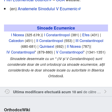
(en)
Anatemele Sinodului V Ecumenic
Sinoade Ecumenice
I Niceea
(325 d.Hr.)|
I Constantinopol
(381) |
Efes
(431) |
Calcedon
(451) |
II Constantinopol
(553) |
III Constantinopol
(680-681) |
Quinisext
(692) |
II Niceea
(787)|
IV Constantinopol
* (879-880) |
V Constantinopol
* (1341-1351)
Sinoadele desemnate cu un
*
(IV şi V Constantinopol) sunt
considerate doar de unii ortodocşi ca sinoade ecumenice, alţii
considerându-le doar sinoade locale cu autoritate în Biserica
Ortodoxă.
de către
Sîmbotin
Ultima modificare efectuată acum 10 ani
OrthodoxWiki