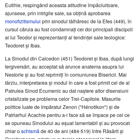
Eutihie, respingând aceasta atitudine împăciuitoare,
ajunsese, prin intrigile sale, sa obțină aprobarea
monofizitismului
prin sinodul tâlhăresc de la Efes (449), în
cursul căruia au fost condamnați cei doi principali discipoli
ai lui Teodor și reprezentanți ai tendinței sale teologice:
Teodoret și Ibas.
La Sinodul din Calcedon (451) Teodoret și Ibas, după lungi
tergiversări, au acceptat să arunce anatema asupra lui
Nestorie și au fost reprimiți în comuniunea Bisericii. Mai
târziu, interpretarea și modul în care a fost primit cel de al
Patrulea Sinod Ecumenic au dat naștere altor disensiuni
cristalizate pe problema celor Trei-Capitole. Masurile
politice luate de împăratul Zenon ("Hénotikon") și de
Patriarhul Acachie pentru a-i face să se împace pe cei ce
se opuneau Sinodului au eșuat lamentabil și au provocat
chiar o
schismă
de 40 de ani (484-519) între Răsărit și