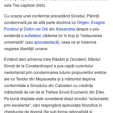
cele Trei-capitole (555).
Cu ocazia unei conferințe precedând Sinodul, Părinții
condamnară pe de altă parte doctrina lui
Origen
,
Evagrie
Ponticul
și
Didim cel Orb
din
Alexandria
despre o pre-
existență a
sufletelor
, căderea lor în trup și "restaurarea
universală" (sau
apocatastază
), ceea ce ar însemna
negarea libertății umane.
Evitând deci schisma între Răsărit și Occident, Sfântul
Sinod de la Constantinopol a pus capăt curentului
nestorianist prin condamnarea tuturor propunerilor eretice
ale lui Teodor din Mopsuestia și ș mărturisit deplina
conformitate a Sinodului din Calcedon cu credința
mărturisită de cel de al Treilea Sinod Ecumenic din Efes.
Pe bună dreptate este considerat drept sinodul "ecleziastic
prin excelenta", căci respingând speculația filozofica în
chestiunile de dogmă (fie sub forma raționalistă și