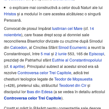
o explicare mai constructivă a celor două Naturi ale lui
Hristos
și a modului în care acestea alcătuiesc o singură
Persoană.
Convocat de piosul împărat
Iustinian cel Mare
(cf.
14
noiembrie
), care fixase drept scop al domniei sale
reconcilierea Bisericilor divizate cu cruzime după Sinodul
din
Calcedon
, al Cincilea Sfânt
Sinod Ecumenic
a reunit la
Constantinopol, între
5 mai
și
2 iunie
553, 165 de
Episcopi
,
prezidați de Patriarhul sfânt
Eutihie al Constantinopolului
(cf.
6 aprilie
). Principalul subiect al acestui sinod era să
rezolve
Controversa celor Trei Capitole
, adică trei
chestiuni teologice legate de
Teodor de Mopsuestia
(+428), prietenul său, strălucitul
Teodoret din Cir
și
discipolul lor
Ibas din Edesa
(a se vedea în detaliu articolul
Controversa celor Trei Capitole
).
Cinstit și mărit în Răsărit pentru comentariile sale despre