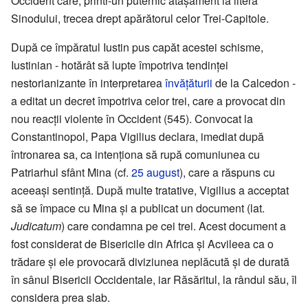
Occident care, printr-un puternic atașament la litera
Sinodului, trecea drept apărătorul celor Trei-Capitole.
După ce împăratul Iustin pus capăt acestei schisme,
Iustinian - hotărât să lupte împotriva tendinței
nestorianizante în interpretarea
învățăturii
de la Calcedon -
a editat un decret împotriva celor trei, care a provocat din
nou reacții violente în Occident (545). Convocat la
Constantinopol, Papa Vigilius declara, imediat după
întronarea sa, ca intenționa să rupă comuniunea cu
Patriarhul sfânt Mina (cf.
25 august
), care a răspuns cu
aceeași sentință. După multe tratative, Vigilius a acceptat
să se împace cu Mina și a publicat un document (lat.
Judicatum
) care condamna pe cei trei. Acest document a
fost considerat de Bisericile din Africa și Acvileea ca o
trădare și ele provocară diviziunea neplăcută și de durată
în sânul Bisericii Occidentale, iar Răsăritul, la rândul său, îl
considera prea slab.