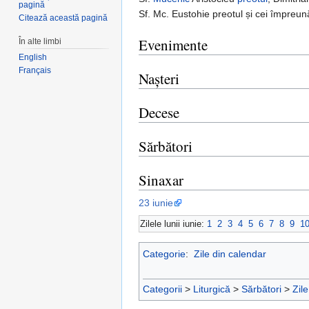
pagină
Sf. Mc. Eustohie preotul și cei împreună 
Citează această pagină
Evenimente
În alte limbi
English
Français
Nașteri
Decese
Sărbători
Sinaxar
23 iunie
Zilele lunii iunie:
1
2
3
4
5
6
7
8
9
1
Categorie
:
Zile din calendar
Categorii
>
Liturgică
>
Sărbători
>
Zil