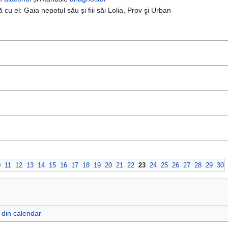
cu el: Gaia nepotul său și fiii săi Lolia, Prov şi Urban
0
11
12
13
14
15
16
17
18
19
20
21
22
23
24
25
26
27
28
29
30
e din calendar