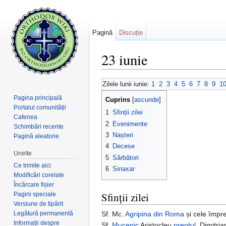
Pagină
Discuție
23 iunie
Salt la:
navigare
,
căutare
Zilele lunii iunie:
1
2
3
4
5
6
7
8
9
1
Pagina principală
Cuprins
[
ascunde
]
Portalul comunității
1
Sfinții zilei
Cafenea
2
Evenimente
Schimbări recente
3
Nașteri
Pagină aleatorie
4
Decese
Unelte
5
Sărbători
Ce trimite aici
6
Sinaxar
Modificări corelate
Încărcare fișier
Sfinții zilei
Pagini speciale
Versiune de tipărit
Legătură permanentă
Sf. Mc.
Agripina din Roma
și cele împr
Informații despre
Sf.
Mucenic
Aristocleu
preotul
, Dimitri