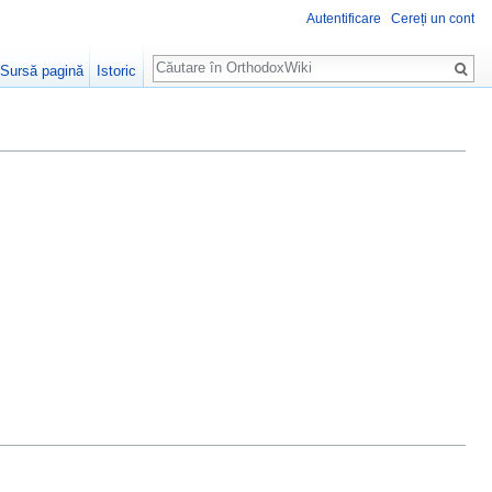
Autentificare
Cereți un cont
Căutare
Sursă pagină
Istoric