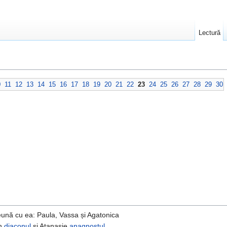
Lectură
0
11
12
13
14
15
16
17
18
19
20
21
22
23
24
25
26
27
28
29
30
eună cu ea: Paula, Vassa și Agatonica
an
diaconul
și Atanasie
anagnostul