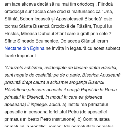
am face altceva decât să nu mai fim ortodocși. Fiindcă
ortodocșii sunt aceia care cred și mărturisesc că "Una,
Sfântă, Sobornicească și Apostolească Biserică" este
tocmai Sfânta Biserică Ortodoxă de Răsărit, Trupul lui
Hristos, Mireasa Duhului Sfânt care a grăit prin cele 7
Sfinte Sinoade Ecumenice. De aceea Sfântul Ierarh
Nectarie din Eghina
ne învăța în legătură cu acest subiect
foarte important:
"Cauzele schismei, evidențiate de fiecare dintre Biserici,
sunt negate de cealaltă: pe de o parte, Biserica Apuseană
prezintă drept cauză a schismei aroganța Bisericii
Răsăritene prin care aceasta îi neagă Papei de la Roma
primatul în Biserică, în modul în care ea (biserica
apuseana) îl înțelege, adică:
a) Instituirea primatului
apostolic în persoana fericitului Petru (de apostolici
primatus in beato Petro institutione). b) Continuitatea
primatului la Pontificii romani (de perpetuitate primatus