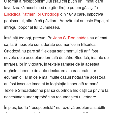
O formă a recepționismului (sau cel puțin un limbaj care
favorizează acest mod de gândire) o putem găsi și în
Enciclica Patriarhilor Ortodocși
din 1848 care, împotriva
papismului, afirmă că păzitorul Adevărului nu este Papa, ci
întregul popor al lui Dumnezeu.
Însă alți teologi, precum Pr.
John S. Romanides
au afirmat
că, la Sinoadele considerate ecumenice în Biserica
Ortodoxă nu pare să fi existat sentimentul că ar fi fost
nevoie de o acceptare formală de către Biserică, înainte de
intrarea lor în vigoare. În textele rămase de la acestea
regăsim formule de auto-declarare a caracterului lor
ecumenic, iar în cele mai multe cazuri hotărârile acestora
au fost înscrise imediat în legislația imperială romană.
Textele Sinoadelor nu par să cuprindă indicații cu privire la
necesitatea unor aprobări sa recunoașteri ulterioare.
În plus, teoria "recepționistă" nu rezolvă problema stabilirii