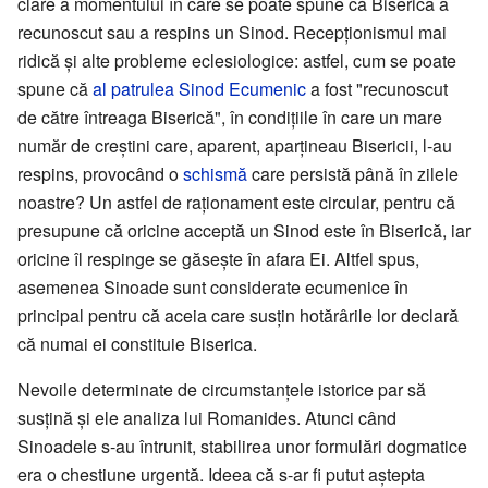
clare a momentului în care se poate spune că Biserica a
recunoscut sau a respins un Sinod. Recepționismul mai
ridică și alte probleme eclesiologice: astfel, cum se poate
spune că
al patrulea Sinod Ecumenic
a fost "recunoscut
de către întreaga Biserică", în condițiile în care un mare
număr de creștini care, aparent, aparțineau Bisericii, l-au
respins, provocând o
schismă
care persistă până în zilele
noastre? Un astfel de raționament este circular, pentru că
presupune că oricine acceptă un Sinod este în Biserică, iar
oricine îl respinge se găsește în afara Ei. Altfel spus,
asemenea Sinoade sunt considerate ecumenice în
principal pentru că aceia care susțin hotărârile lor declară
că numai ei constituie Biserica.
Nevoile determinate de circumstanțele istorice par să
susțină și ele analiza lui Romanides. Atunci când
Sinoadele s-au întrunit, stabilirea unor formulări dogmatice
era o chestiune urgentă. Ideea că s-ar fi putut aștepta