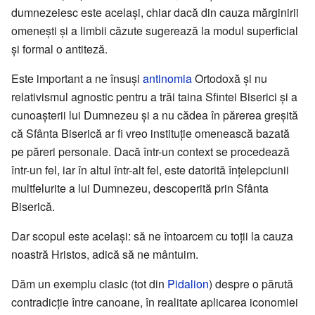
dumnezeiesc este același, chiar dacă din cauza mărginirii
omenești și a limbii căzute sugerează la modul superficial
și formal o antiteză.
Este important a ne însuși
antinomia
Ortodoxă și nu
relativismul agnostic pentru a trăi taina Sfintei Biserici și a
cunoașterii lui Dumnezeu și a nu cădea în părerea greșită
că Sfânta Biserică ar fi vreo instituție omenească bazată
pe păreri personale. Dacă într-un context se procedează
într-un fel, iar în altul într-alt fel, este datorită înțelepciunii
multfelurite a lui Dumnezeu, descoperită prin Sfânta
Biserică.
Dar scopul este același: să ne întoarcem cu toții la cauza
noastră Hristos, adică să ne mântuim.
Dăm un exemplu clasic (tot din
Pidalion
) despre o părută
contradicție între canoane, în realitate aplicarea iconomiei