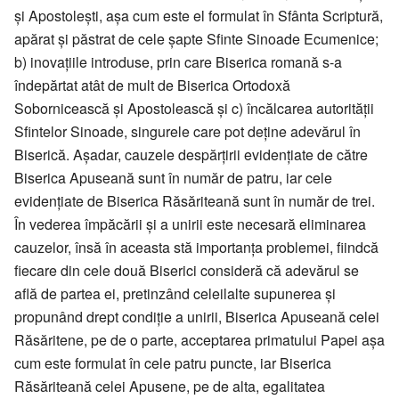
și Apostolești, așa cum este el formulat în Sfânta Scriptură,
apărat și păstrat de cele șapte Sfinte Sinoade Ecumenice;
b) inovațiile introduse, prin care Biserica romană s-a
îndepărtat atât de mult de Biserica Ortodoxă
Sobornicească și Apostolească și c) încălcarea autorității
Sfintelor Sinoade, singurele care pot deține adevărul în
Biserică. Așadar, cauzele despărțirii evidențiate de către
Biserica Apuseană sunt în număr de patru, iar cele
evidențiate de Biserica Răsăriteană sunt în număr de trei.
În vederea împăcării și a unirii este necesară eliminarea
cauzelor, însă în aceasta stă importanța problemei, fiindcă
fiecare din cele două Biserici consideră că adevărul se
află de partea ei, pretinzând celeilalte supunerea și
propunând drept condiție a unirii, Biserica Apuseană celei
Răsăritene, pe de o parte, acceptarea primatului Papei așa
cum este formulat în cele patru puncte, iar Biserica
Răsăriteană celei Apusene, pe de alta, egalitatea