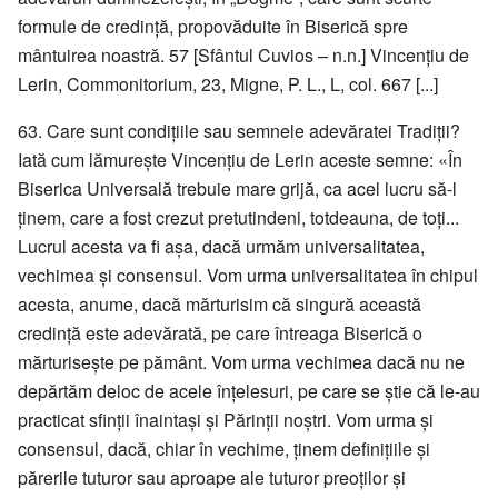
formule de credință, propovăduite în Biserică spre
mântuirea noastră. 57 [Sfântul Cuvios – n.n.] Vincențiu de
Lerin, Commonitorium, 23, Migne, P. L., L, col. 667 [...]
63. Care sunt condițiile sau semnele adevăratei Tradiții?
Iată cum lămurește Vincențiu de Lerin aceste semne: «În
Biserica Universală trebuie mare grijă, ca acel lucru să-l
ținem, care a fost crezut pretutindeni, totdeauna, de toți...
Lucrul acesta va fi așa, dacă urmăm universalitatea,
vechimea și consensul. Vom urma universalitatea în chipul
acesta, anume, dacă mărturisim că singură această
credință este adevărată, pe care întreaga Biserică o
mărturisește pe pământ. Vom urma vechimea dacă nu ne
depărtăm deloc de acele înțelesuri, pe care se știe că le-au
practicat sfinții înaintași și Părinții noștri. Vom urma și
consensul, dacă, chiar în vechime, ținem definițiile și
părerile tuturor sau aproape ale tuturor preoților și