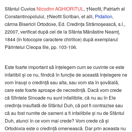
Sfântul Cuvios
Nicodim AGHIORITUL
, †Neofit, Patriarh al
Constantinopolului, †Neofit Scriban, et alii,
Pidalion
,
cârma Bisericii Ortodoxe, Ed. Credința Strămoșească, s.l.,
22007, verificat după cel de la Sfânta Mănăstire Neamț,
1844 (în fotocopie caractere chirilice) după exemplarul
Părintelui Cleopa Ilie, pp. 103-106.
Este foarte important să înțelegem cum se cuvinte ce este
infailibil și ce nu, fiindcă în funcție de această înțelegere ne
vom însuși o credință sau alta, sau vom sta în șovăială,
care este foarte aproape de necredință. Dacă vom crede
că Sfintele Sinoade nu sunt infailibile, că nu au în Ele
credința insuflată de Sfântul Duh, că pot fi contrazise sau
că au fost numite de oameni a fi infailibile și nu de Sfântul
Duh, atunci în ce vom mai crede? Vom crede că și
Ortodoxia este o credință omenească. Dar prin aceasta nu