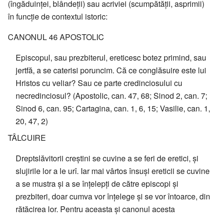
(îngăduinței, blândeții) sau acriviei (scumpătății, asprimii)
în funcție de contextul istoric:
CANONUL 46 APOSTOLIC
Episcopul, sau prezbiterul, ereticesc botez primind, sau
jertfă, a se caterisi poruncim. Că ce conglăsuire este lui
Hristos cu veliar? Sau ce parte credinciosului cu
necredinciosul? (Apostolic, can. 47, 68; Sinod 2, can. 7;
Sinod 6, can. 95; Cartagina, can. 1, 6, 15; Vasilie, can. 1,
20, 47, 2)
TÂLCUIRE
Dreptslăvitorii creștini se cuvine a se feri de eretici, și
slujirile lor a le urî. Iar mai vârtos însuși ereticii se cuvine
a se mustra și a se înțelepți de către episcopi și
prezbiteri, doar cumva vor înțelege și se vor întoarce, din
rătăcirea lor. Pentru aceasta și canonul acesta