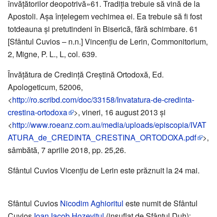
învățătorilor deopotrivă»61. Tradiția trebuie să vină de la
Apostoli. Așa înțelegem vechimea ei. Ea trebuie să fi fost
totdeauna și pretutindeni în Biserică, fără schimbare. 61
[Sfântul Cuvios – n.n.] Vincențiu de Lerin, Commonitorium,
2, Migne, P. L., L, col. 639.
Învățătura de Credință Creștină Ortodoxă, Ed.
Apologeticum, 52006,
<
http://ro.scribd.com/doc/33158/Invatatura-de-credinta-
crestina-ortodoxa
>, vineri, 16 august 2013 și
<
http://www.roeanz.com.au/media/uploads/episcopia/IVAT
ATURA_de_CREDINTA_CRESTINA_ORTODOXA.pdf
>,
sâmbătă, 7 aprilie 2018, pp. 25,26.
Sfântul Cuvios Vicențiu de Lerin este prăznuit la 24 mai.
Sfântul Cuvios
Nicodim Aghioritul
este numit de Sfântul
Cuvios
Ioan Iacob Hozevitul
(insuflat de Sfântul Duh):