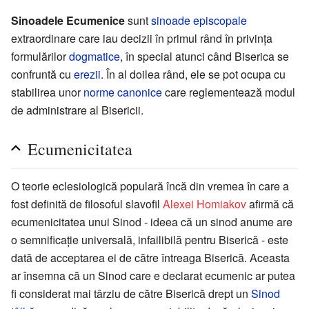
Sinoadele Ecumenice
sunt
sinoade
episcopale
extraordinare care iau decizii în primul rând în privința
formulărilor
dogmatice
, în special atunci când Biserica se
confruntă cu
erezii
. În al doilea rând, ele se pot ocupa cu
stabilirea unor
norme canonice
care reglementează modul
de administrare al Bisericii.
Ecumenicitatea
O teorie eclesiologică populară încă din vremea în care a
fost definită de filosoful slavofil
Alexei Homiakov
afirmă că
ecumenicitatea unui Sinod - ideea că un sinod anume are
o semnificație universală, infailibilă pentru Biserică - este
dată de acceptarea ei de către întreaga Biserică. Aceasta
ar însemna că un Sinod care e declarat ecumenic ar putea
fi considerat mai târziu de către Biserică drept un
Sinod