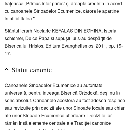
frățească „Primus inter pares” și dreapta credință în acord
cu canoanele Sinoadelor Ecumenice, cărora le aparține
infailibilitatea."
Sfântul Ierarh Nectarie KEFALAS DIN EGHINA, Istoria
schismei, De ce Papa și supușii lui s-au despărțit de
Biserica lui Hristos, Editura Evanghelismos, 2011, pp. 15-
17.
Statut canonic
Canoanele Sinoadelor Ecumenice au autoritate
universală, pentru întreaga Biserică Ortodoxă, deși nu în
sens absolut. Canoanele acestora au fost adesea respinse
sau revizuite prin decizii ale unor Sinoade locale sau chiar
ale unor Sinoade Ecumenice ulterioare. Deciziile lor
rămân însă elemente centrale ale Tradiției canonice