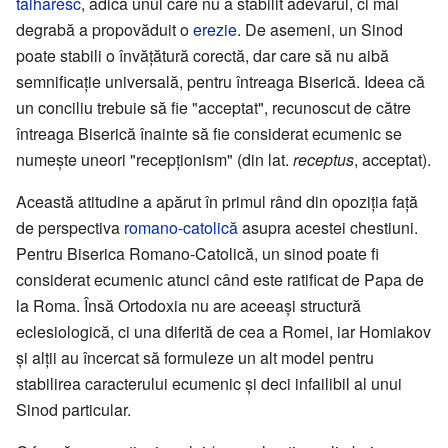
tâlhăresc
, adică unul care nu a stabilit adevărul, ci mai
degrabă a propovăduit o
erezie
. De asemeni, un Sinod
poate stabili o învățătură corectă, dar care să nu aibă
semnificație universală, pentru întreaga Biserică. Ideea că
un conciliu trebuie să fie "acceptat", recunoscut de către
întreaga Biserică înainte să fie considerat ecumenic se
numește uneori "recepționism" (din lat.
receptus
, acceptat).
Această atitudine a apărut în primul rând din opoziția față
de perspectiva
romano-catolică
asupra acestei chestiuni.
Pentru Biserica Romano-Catolică, un sinod poate fi
considerat ecumenic atunci când este ratificat de Papa de
la Roma. Însă Ortodoxia nu are aceeași structură
eclesiologică, ci una diferită de cea a Romei, iar Homiakov
și alții au încercat să formuleze un alt model pentru
stabilirea caracterului ecumenic și deci infailibil al unui
Sinod particular.