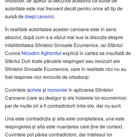
ortodoxe, iar apelul la deciziile acestora ca surse de
autoritate este mai frecvent decât pentru orice alt tip de
sursă de
drept canonic
.
În realitate autoritatea acestor canoane este în sens
absolut, după cum s-a văzut mai sus la discuția despre
infailibilitatea Sfintelor Sinoade Ecumenice, iar Sfântul
Cuvios
Nicodim Aghioritul
explică în cartea sa insuflată de
Sfântul Duh toate părutele respingeri sau revizuiri ale
Sfintelor Sinoade Ecumenice, care în realitate nici nu au
fost respinse nici revizuite de ortodocși.
Cuvintele
acrivie
și
iconomie
în aplicarea Sfintelor
Canoane (care au desigur și ele hotarele lor ecumenice)
par de multe ori a fi contradictorii între ele, dar nu sunt.
Una este contradicția și alta este completarea, una este
respingerea și alta este nuanțarea care ține de context.
Cuvintele pot părea contradictorii, dar înțelesul lor