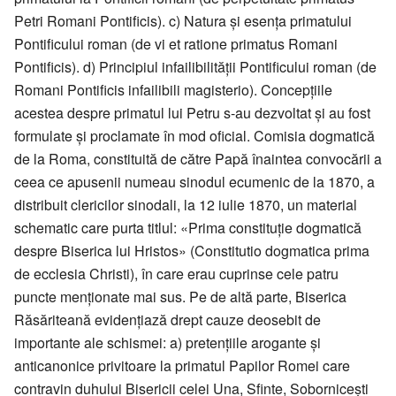
Petri Romani Pontificis). c) Natura și esența primatului
Pontificului roman (de vi et ratione primatus Romani
Pontificis). d) Principiul infailibilității Pontificului roman (de
Romani Pontificis infailibili magisterio). Concepțiile
acestea despre primatul lui Petru s-au dezvoltat și au fost
formulate și proclamate în mod oficial. Comisia dogmatică
de la Roma, constituită de către Papă înaintea convocării a
ceea ce apusenii numeau sinodul ecumenic de la 1870, a
distribuit clericilor sinodali, la 12 iulie 1870, un material
schematic care purta titlul: «Prima constituție dogmatică
despre Biserica lui Hristos» (Constitutio dogmatica prima
de ecclesia Christi), în care erau cuprinse cele patru
puncte menționate mai sus. Pe de altă parte, Biserica
Răsăriteană evidențiază drept cauze deosebit de
importante ale schismei: a) pretențiile arogante și
anticanonice privitoare la primatul Papilor Romei care
contravin duhului Bisericii celei Una, Sfinte, Sobornicești