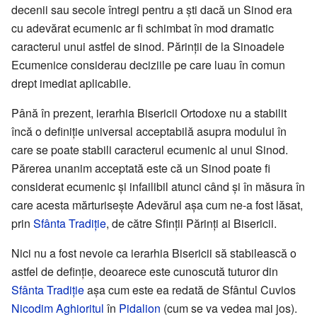
decenii sau secole întregi pentru a ști dacă un Sinod era
cu adevărat ecumenic ar fi schimbat în mod dramatic
caracterul unui astfel de sinod. Părinții de la Sinoadele
Ecumenice considerau deciziile pe care luau în comun
drept imediat aplicabile.
Până în prezent, ierarhia Bisericii Ortodoxe nu a stabilit
încă o definiție universal acceptabilă asupra modului în
care se poate stabili caracterul ecumenic al unui Sinod.
Părerea unanim acceptată este că un Sinod poate fi
considerat ecumenic și infailibil atunci când și în măsura în
care acesta mărturisește Adevărul așa cum ne-a fost lăsat,
prin
Sfânta Tradiție
, de către Sfinții Părinți ai Bisericii.
Nici nu a fost nevoie ca ierarhia Bisericii să stabilească o
astfel de definție, deoarece este cunoscută tuturor din
Sfânta Tradiție
așa cum este ea redată de Sfântul Cuvios
Nicodim Aghioritul
în
Pidalion
(cum se va vedea mai jos).