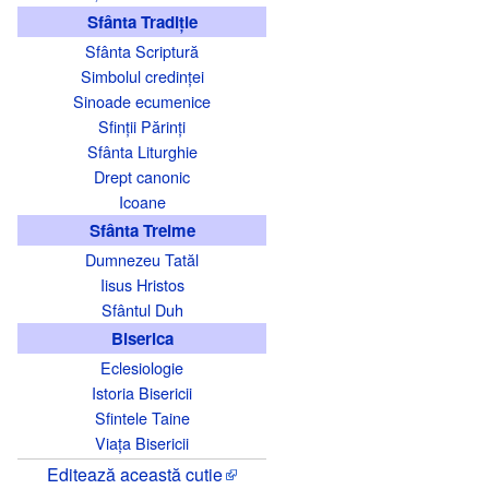
Sfânta Tradiție
Sfânta Scriptură
Simbolul credinței
Sinoade ecumenice
Sfinții Părinți
Sfânta Liturghie
Drept canonic
Icoane
Sfânta Treime
Dumnezeu Tatăl
Iisus Hristos
Sfântul Duh
Biserica
Eclesiologie
Istoria Bisericii
Sfintele Taine
Viața Bisericii
Editează această cutie