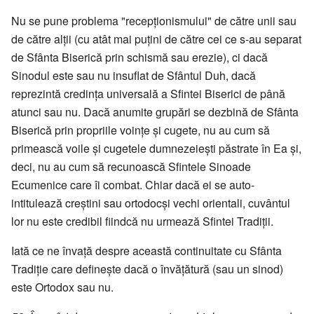
Nu se pune problema "recepționismului" de către unii sau
de către alții (cu atât mai puțini de către cei ce s-au separat
de Sfânta Biserică prin schismă sau erezie), ci dacă
Sinodul este sau nu insuflat de Sfântul Duh, dacă
reprezintă credința universală a Sfintei Biserici de până
atunci sau nu. Dacă anumite grupări se dezbină de Sfânta
Biserică prin propriile voințe și cugete, nu au cum să
primească voile și cugetele dumnezeiești păstrate în Ea și,
deci, nu au cum să recunoască Sfintele Sinoade
Ecumenice care îi combat. Chiar dacă ei se auto-
intitulează creștini sau ortodocși vechi orientali, cuvântul
lor nu este credibil fiindcă nu urmează Sfintei Tradiții.
Iată ce ne învață despre această continuitate cu Sfânta
Tradiție care definește dacă o învățătură (sau un sinod)
este Ortodox sau nu.