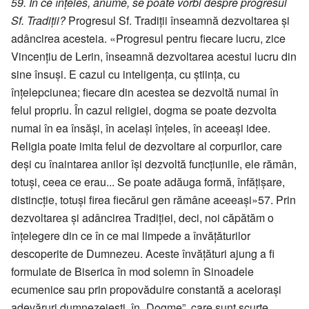
59. În ce înțeles, anume, se poate vorbi despre progresul
Sf. Tradiții?
Progresul Sf. Tradiții înseamnă dezvoltarea și
adâncirea acesteia. «Progresul pentru fiecare lucru, zice
Vincențiu de Lerin, înseamnă dezvoltarea acestui lucru din
sine însuși. E cazul cu inteligența, cu știința, cu
înțelepciunea; fiecare din acestea se dezvoltă numai în
felul propriu. În cazul religiei, dogma se poate dezvolta
numai în ea însăși, în același înțeles, în aceeași idee.
Religia poate imita felul de dezvoltare al corpurilor, care
deși cu înaintarea anilor își dezvoltă funcțiunile, ele rămân,
totuși, ceea ce erau... Se poate adăuga formă, înfățișare,
distincție, totuși firea fiecărui gen rămâne aceeași»57. Prin
dezvoltarea și adâncirea Tradiției, deci, noi căpătăm o
înțelegere din ce în ce mai limpede a învățăturilor
descoperite de Dumnezeu. Aceste învățături ajung a fi
formulate de Biserica în mod solemn în Sinoadele
ecumenice sau prin propovăduire constantă a acelorași
adevăruri dumnezeiești, în „Dogme”, care sunt scurte