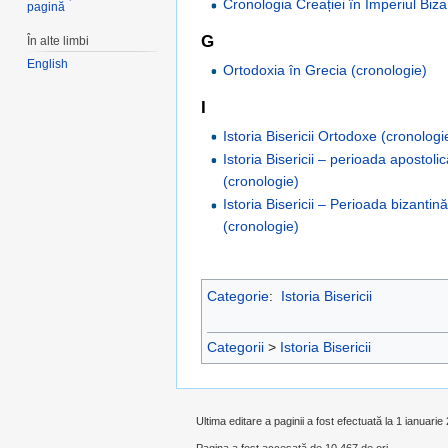
Cronologia Creației în Imperiul Biza
pagină
G
În alte limbi
English
Ortodoxia în Grecia (cronologie)
I
Istoria Bisericii Ortodoxe (cronologi
Istoria Bisericii – perioada apostoli
(cronologie)
Istoria Bisericii – Perioada bizanti
(cronologie)
Categorie
:
Istoria Bisericii
Categorii
>
Istoria Bisericii
Ultima editare a paginii a fost efectuată la 1 ianuarie
Pagina a fost accesată de 10.467 de ori.