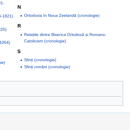
91-
N
Ortodoxia în Noua Zeelandă (cronologie)
53-1821)
R
325)
Relațiile dintre Biserica Ortodoxă și Romano-
Catolicism (cronologie)
-1054)
S
Sfinți (cronologie)
gie)
Sfinți români (cronologie)