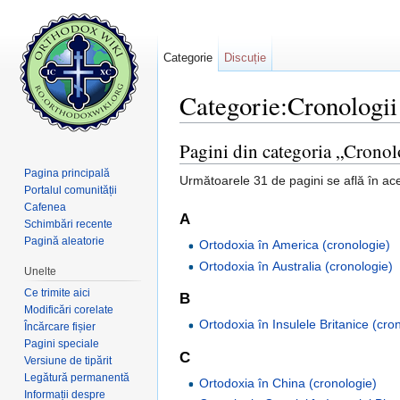
Categorie
Discuție
Categorie:Cronologii
Salt la:
navigare
,
căutare
Pagini din categoria „Cronol
Pagina principală
Următoarele 31 de pagini se află în ace
Portalul comunității
Cafenea
A
Schimbări recente
Pagină aleatorie
Ortodoxia în America (cronologie)
Ortodoxia în Australia (cronologie)
Unelte
Ce trimite aici
B
Modificări corelate
Ortodoxia în Insulele Britanice (cro
Încărcare fișier
Pagini speciale
C
Versiune de tipărit
Legătură permanentă
Ortodoxia în China (cronologie)
Informații despre