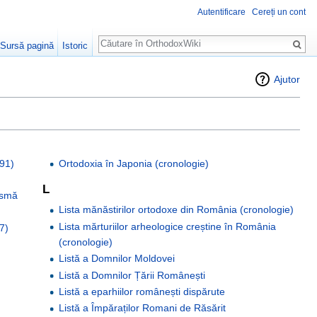
Autentificare
Cereți un cont
Căutare
Sursă pagină
Istoric
Ajutor
991)
Ortodoxia în Japonia (cronologie)
L
ismă
Lista mănăstirilor ortodoxe din România (cronologie)
Lista mărturiilor arheologice creștine în România
7)
(cronologie)
Listă a Domnilor Moldovei
Listă a Domnilor Țării Românești
Listă a eparhiilor românești dispărute
Listă a Împăraților Romani de Răsărit