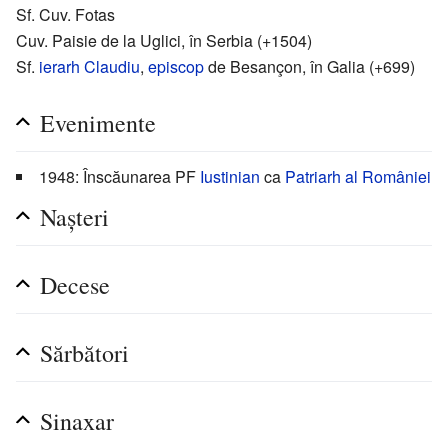
Sf. Cuv. Fotas
Cuv. Paisie de la Uglici, în Serbia (+1504)
Sf.
ierarh
Claudiu
,
episcop
de Besançon, în Galia (+699)
Evenimente
1948: Înscăunarea PF
Iustinian
ca
Patriarh al României
Nașteri
Decese
Sărbători
Sinaxar