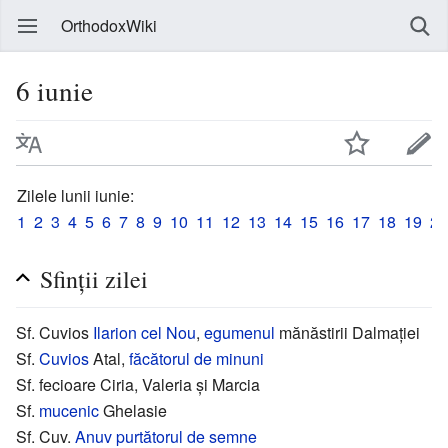
OrthodoxWiki
6 iunie
Zilele lunii iunie:
1
2
3
4
5
6
7
8
9
10
11
12
13
14
15
16
17
18
19
20
Sfinții zilei
Sf. Cuvios
Ilarion cel Nou
,
egumenul
mănăstirii Dalmației
Sf.
Cuvios
Atal,
făcătorul de minuni
Sf. fecioare Ciria, Valeria și Marcia
Sf.
mucenic
Ghelasie
Sf. Cuv.
Anuv purtătorul de semne