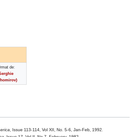
rmat de:
Serghie
ihomirov)
erica
, Issue 113-114, Vol XII, No. 5-6, Jan-Feb, 1992.
ca
, Issue 17, Vol II, No.7, February, 1982.