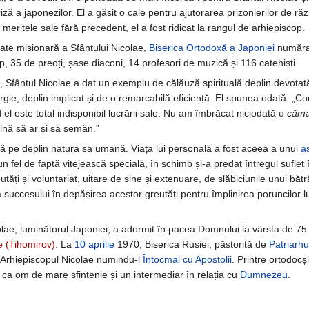
ă a japonezilor. El a găsit o cale pentru ajutorarea prizonierilor de ră
 meritele sale fără precedent, el a fost ridicat la rangul de arhiepiscop.
tate misionară a Sfântului Nicolae,
Biserica Ortodoxă a Japoniei
număra 
p, 35 de preoți, șase diaconi, 14 profesori de muzică și 116 catehiști.
ă, Sfântul Nicolae a dat un exemplu de călăuză spirituală deplin devotată
rgie, deplin implicat și de o remarcabilă eficiență. El spunea odată: „C
 el este total indisponibil lucrării sale. Nu am îmbrăcat niciodată o
căma
vină să ar și să semăn.”
tă pe deplin natura sa umană. Viața lui personală a fost aceea a unui
a
n fel de faptă vitejească specială, în schimb și-a predat întregul suflet 
tăți și voluntariat, uitare de sine și extenuare, de slăbiciunile unui băt
a succesului în depășirea acestor greutăți pentru împlinirea poruncilor l
lae, luminătorul Japoniei, a adormit în pacea Domnului la vârsta de 75 
e (Tihomirov)
. La
10 aprilie
1970, Biserica Rusiei, păstorită de
Patriarhu
pe Arhiepiscopul Nicolae numindu-l
Întocmai cu Apostolii
. Printre ortodocș
 ca om de mare sfințenie și un intermediar în relația cu
Dumnezeu
.