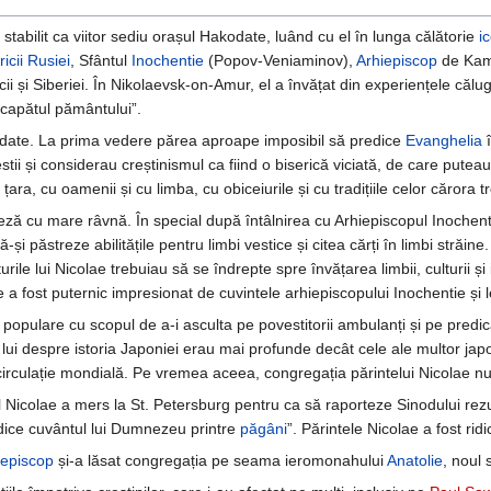
stabilit ca viitor sediu orașul Hakodate, luând cu el în lunga călătorie
i
ricii Rusiei
, Sfântul
Inochentie
(Popov-Veniaminov),
Arhiepiscop
de Kamc
i și Siberiei. În Nikolaevsk-on-Amur, el a învățat din experiențele căl
a capătul pământului”.
date. La prima vedere părea aproape imposibil să predice
Evanghelia
î
tii și considerau creștinismul ca fiind o biserică viciată, de care puteau ap
țara, cu oamenii și cu limba, cu obiceiurile și cu tradițiile celor cărora t
neză cu mare râvnă. În special după întâlnirea cu Arhiepiscopul Inochent
și păstreze abilitățile pentru limbi vestice și citea cărți în limbi străine. 
rile lui Nicolae trebuiau să se îndrepte spre învățarea limbii, culturii și
e a fost puternic impresionat de cuvintele arhiepiscopului Inochentie și
opulare cu scopul de a-i asculta pe povestitorii ambulanți și pe predica
e lui despre istoria Japoniei erau mai profunde decât cele ale multor jap
circulație mondială. Pe vremea aceea, congregația părintelui Nicolae n
Nicolae a mers la St. Petersburg pentru ca să raporteze Sinodului rezult
dice cuvântul lui Dumnezeu printre
păgâni
”. Părintele Nicolae a fost rid
episcop
și-a lăsat congregația pe seama ieromonahului
Anatolie
, noul 