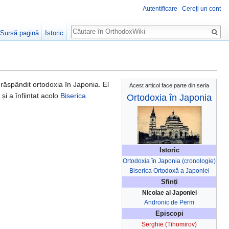
Autentificare
Cereți un cont
Căutare
Sursă pagină
Istoric
răspândit ortodoxia în Japonia. El
Acest articol face parte din seria
 și a înființat acolo
Biserica
Ortodoxia în Japonia
Istoric
Ortodoxia în Japonia (cronologie)
Biserica Ortodoxă a Japoniei
Sfinți
Nicolae al Japoniei
Andronic de Perm
Episcopi
Serghie (Tihomirov)