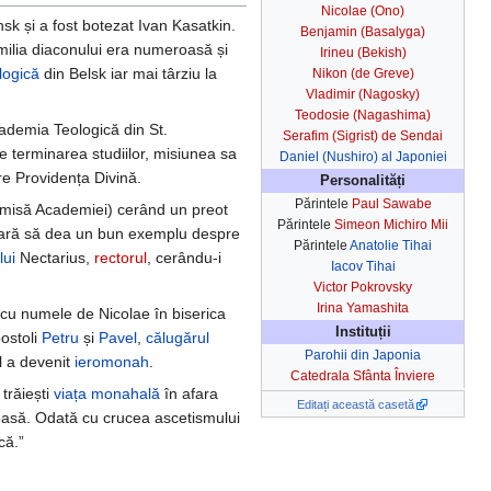
Nicolae (Ono)
sk și a fost botezat Ivan Kasatkin.
Benjamin (Basalyga)
milia diaconului era numeroasă și
Irineu (Bekish)
logică
din Belsk iar mai târziu la
Nikon (de Greve)
Vladimir (Nagosky)
Teodosie (Nagashima)
Academia Teologică din St.
Serafim (Sigrist) de Sendai
 terminarea studiilor, misiunea sa
Daniel (Nushiro) al Japoniei
re Providența Divină.
Personalități
Părintele
Paul Sawabe
nsmisă Academiei) cerând un preot
Părintele
Simeon Michiro Mii
ticulară să dea un bun exemplu despre
Părintele
Anatolie Tihai
lui
Nectarius,
rectorul
, cerându-i
Iacov Tihai
Victor Pokrovsky
Irina Yamashita
cu numele de Nicolae în biserica
Instituții
postoli
Petru
și
Pavel
,
călugărul
Parohii din Japonia
l a devenit
ieromonah
.
Catedrala Sfânta Înviere
trăiești
viața monahală
în afara
Editați această casetă
cioasă. Odată cu crucea ascetismului
că.”