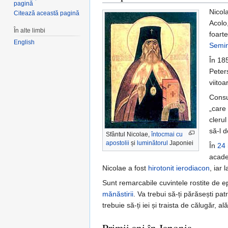
pagină
Nicola
Citează această pagină
Acolo,
În alte limbi
foarte
English
Semin
În 185
Peter
viito
Consul
„care 
clerul
să-l d
Sfântul Nicolae,
întocmai cu
apostolii
și
luminătorul
Japoniei
În
24 
acade
Nicolae a fost
hirotonit
ierodiacon
, iar 
Sunt remarcabile cuvintele rostite de ep
mănăstirii
. Va trebui să-ți părăsești p
trebuie să-ți iei și traista de călugăr, a
Primii ani în Japonia