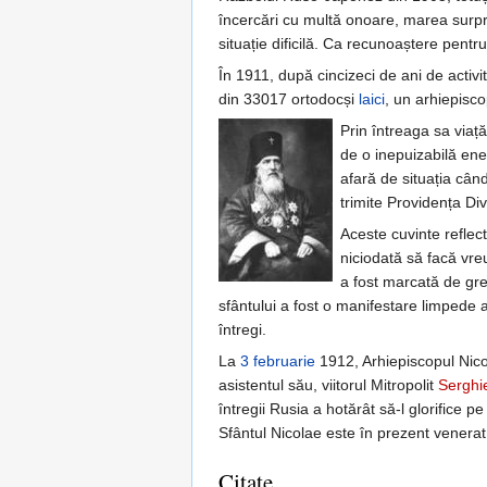
încercări cu multă onoare, marea surpriz
situație dificilă. Ca recunoaștere pentru
În 1911, după cincizeci de ani de activi
din 33017 ortodocși
laici
, un arhiepisco
Prin întreaga sa viaț
de o inepuizabilă ene
afară de situația când
trimite Providența Di
Aceste cuvinte reflec
niciodată să facă vreu
a fost marcată de greu
sfântului a fost o manifestare limpede 
întregi.
La
3 februarie
1912, Arhiepiscopul Nico
asistentul său, viitorul Mitropolit
Serghi
întregii Rusia a hotărât să-l glorifice 
Sfântul Nicolae este în prezent venerat
Citate