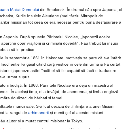
coana
Maicii Domnului
din Smolensk. În drumul său spre Japonia, el
hatka, Kurile Insulele Aleutiane (mai târziu Mitropolit de
ugărilor misionari tot ceea ce era necesar pentru buna desfășurare a
n Japonia. După spusele Părintelui Nicolae, „japonezii acelor
arține doar vrăjitorii și criminalii dovediți”. I-au trebuit lui însuși
rebuia să le predice.
ie în septembrie 1861 în Hakodate, motivația sa pare că s-a întărit.
Inochentie l-a găsit citind cărți vestice în cele din urmă și l-a certat.
 istoriei japoneze astfel încât el să fie capabil să facă o traducere
 le-a urmat supus.
torii budiști. În 1868, Părintele Nicolae era deja un maestru al
onezi. În același timp, el a învățat, de asemenea, și limba engleză
umăra douăzeci de bărbați și femei.
atele muncii sale. S-a luat decizia de „înființare a unei Misiuni
icat la rangul de
arhimandrit
și numit șef al acestei misiuni.
său ajutor și a mutat centrul misionar la Tokyo.