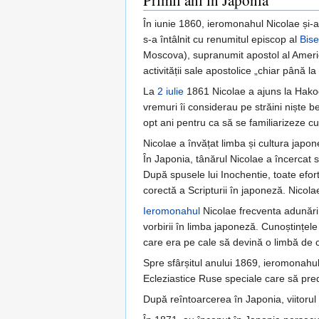
În iunie 1860, ieromonahul Nicolae și-a 
s-a întâlnit cu renumitul episcop al
Bise
Moscova), supranumit apostol al Americi
activității sale apostolice „chiar până l
La
2 iulie
1861 Nicolae a ajuns la Hako
vremuri îi considerau pe străini niște bes
opt ani pentru ca să se familiarizeze cu 
Nicolae a învățat limba și cultura japo
În Japonia, tânărul Nicolae a încercat să-
După spusele lui Inochentie, toate efortu
corectă a Scripturii în japoneză. Nicola
Ieromonahul
Nicolae frecventa adunări p
vorbirii în limba japoneză. Cunoștințel
care era pe cale să devină o limbă de 
Spre sfârșitul anului 1869, ieromonahul 
Ecleziastice Ruse speciale care să pre
După reîntoarcerea în Japonia, viitorul