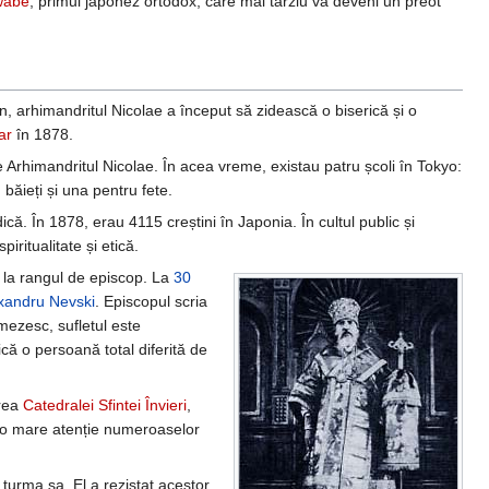
wabe
, primul japonez ortodox, care mai târziu va deveni un preot
an, arhimandritul Nicolae a început să zidească o biserică și o
ar
în 1878.
e Arhimandritul Nicolae. În acea vreme, existau patru școli în Tokyo:
băieți și una pentru fete.
că. În 1878, erau 4115 creștini în Japonia. În cultul public și
iritualitate și etică.
e la rangul de episcop. La
30
xandru Nevski
. Episcopul scria
umezesc, sufletul este
că o persoană total diferită de
irea
Catedralei Sfintei Învieri
,
a o mare atenție numeroaselor
turma sa. El a rezistat acestor