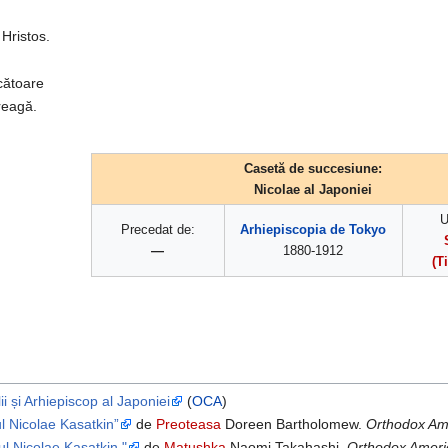
Hristos.
cătoare
reagă.
Casetă de succesiune:
Nicolae al Japoniei
U
Precedat de:
Arhiepiscopia de Tokyo
—
1880-1912
(T
ii și Arhiepiscop al Japoniei
(
OCA
)
l Nicolae Kasatkin”
de
Preoteasa
Doreen Bartholomew.
Orthodox Am
ul Nicolae Kasatkin "
de
Matushka
Naomi Takahashi.
Orthodox Ameri