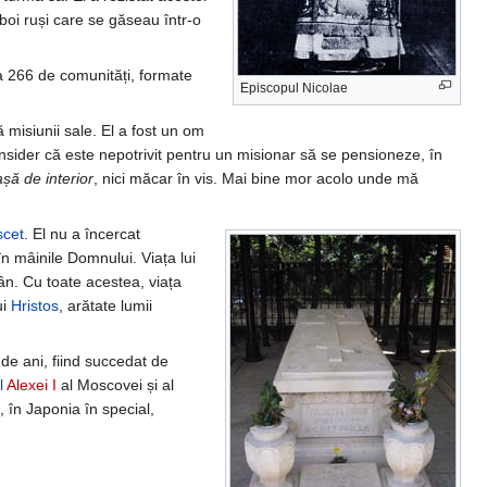
zboi ruși care se găseau într-o
266 de comunități, formate
Episcopul Nicolae
 misiunii sale. El a fost un om
onsider că este nepotrivit pentru un misionar să se pensioneze, în
șă de interior
, nici măcar în vis. Mai bine mor acolo unde mă
scet
. El nu a încercat
în mâinile Domnului. Viața lui
rân. Cu toate acestea, viața
ui
Hristos
, arătate lumii
de ani, fiind succedat de
l
Alexei I
al Moscovei și al
i, în Japonia în special,