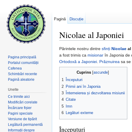
Pagină
Discuție
Nicolae al Japoniei
Salt la:
navigare
,
căutare
Părintele nostru dintre
sfinți
Nicolae
al
a fost trimis ca
misionar
în Japonia de 
Pagina principală
Ortodoxă a Japoniei
.
Prăznuirea
sa se 
Portalul comunității
Cafenea
Cuprins
[
ascunde
]
Schimbări recente
Pagină aleatorie
1
Începuturi
2
Primii ani în Japonia
Unelte
3
Întemeierea și dezvoltarea misiunii
Ce trimite aici
4
Citate
Modificări corelate
5
Imn
Încărcare fișier
6
Legături externe
Pagini speciale
Versiune de tipărit
Legătură permanentă
Începuturi
Informații despre