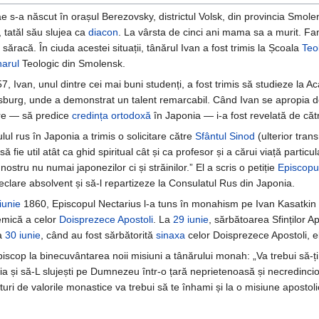
e s-a născut în orașul Berezovsky, districtul Volsk, din provincia Smolen
 tatăl său slujea ca
diacon
. La vârsta de cinci ani mama sa a murit. Fa
 săracă. În ciuda acestei situații, tânărul Ivan a fost trimis la Școala
Teo
arul
Teologic din Smolensk.
7, Ivan, unul dintre cei mai buni studenți, a fost trimis să studieze la 
sburg, unde a demonstrat un talent remarcabil. Când Ivan se apropia de
are — să predice
credința ortodoxă
în Japonia — i-a fost revelată de căt
ul rus în Japonia a trimis o solicitare către
Sfântul Sinod
(ulterior tra
să fie util atât ca ghid spiritual cât și ca profesor și a cărui viață par
 nostru nu numai japonezilor ci și străinilor.” El a scris o petiție
Episcopu
eclare absolvent și să-l repartizeze la Consulatul Rus din Japonia.
iunie
1860, Episcopul Nectarius l-a tuns în monahism pe Ivan Kasatkin 
mică a celor
Doisprezece Apostoli
. La
29 iunie
, sărbătoarea Sfinților A
la
30 iunie
, când au fost sărbătorită
sinaxa
celor Doisprezece Apostoli, e
iscop la binecuvântarea noii misiuni a tânărului monah: „Va trebui să-ți 
atria și să-L slujești pe Dumnezeu într-o țară neprietenoasă și necredin
lături de valorile monastice va trebui să te înhami și la o misiune apostoli