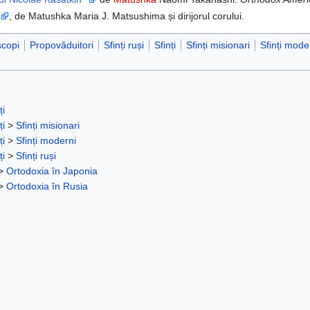
a
, de Matushka Maria J. Matsushima și dirijorul corului.
scopi
Propovăduitori
Sfinți ruși
Sfinți
Sfinți misionari
Sfinți mode
ți
ți
>
Sfinți misionari
ți
>
Sfinți moderni
ți
>
Sfinți ruși
>
Ortodoxia în Japonia
>
Ortodoxia în Rusia