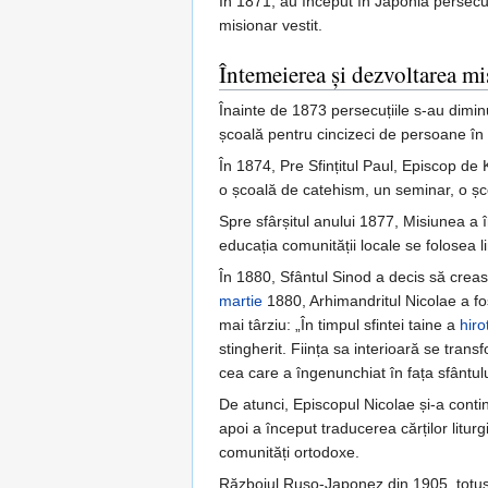
În 1871, au început în Japonia persecuți
misionar vestit.
Întemeierea și dezvoltarea mi
Înainte de 1873 persecuțiile s-au diminu
școală pentru cincizeci de persoane în
În 1874, Pre Sfințitul Paul, Episcop de 
o școală de catehism, un seminar, o șco
Spre sfârșitul anului 1877, Misiunea a î
educația comunității locale se folosea lim
În 1880, Sfântul Sinod a decis să creasc
martie
1880, Arhimandritul Nicolae a fo
mai târziu: „În timpul sfintei taine a
hiro
stingherit. Ființa sa interioară se tra
cea care a îngenunchiat în fața sfântul
De atunci, Episcopul Nicolae și-a conti
apoi a început traducerea cărților litu
comunități ortodoxe.
Războiul Ruso-Japonez din 1905, totuși,