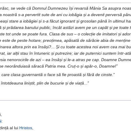
 urăsc, se vede că Domnul Dumnezeu își revarsă Mânia Sa asupra noastr
imea noastră s-a pervertit sute de ani cu iobăgia și a devenit perversă p
și stare a iobăgiei și s-a făcut ignorant și grosolan până în ultimul hal;
ă și prădarea banului public, încât astăzi avem pe un capăt și pe toate 
e tot unde se poate fura. Clasa de sus – o colecție de imitatori și adora
ce este de peste hotare; preoțimea, apăsată de sărăcie abia de menține 
uminarea altora prin ea însăși?... Și cu toate acestea noi avem cea mai 
, iar alții stau în întuneric și putrezire; iar de puternici suntem într-atâ
sia nenorocirile de azi – ea însăși și le-a atras pe cap. Doamne Dumneze
se neorânduiasă săracă Patria mea. Cruț-o și apăr-o, Doamne!”
 care clasa guvernantă o face să fie proastă și fără de cinste.”
i întotdeauna liniștit, plin de bucurie și de viață...”
,
i
:
dință al lui
Hristos
,