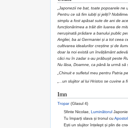
„Japonezii ne bat, toate popoarele ne
Pentru ce să fim iubiți și jeliți? Nobil
simplu a fost apăsat sute de ani de aceea
funcționărimea a trăit din luarea de mit
nerușinată prădare a banului public pest
Angliei, ba ai Germaniei și a tot ceea 
cultivarea idealurilor creștine și de il
doar la noi există un învățământ adevărat
căci nu în zadar s-au prăbușit peste Ru
Nu lăsa, Doamne, ca până la urmă să 
„Chinuit e sufletul meu pentru Patria pe
„...un slujitor al lui Hristos se cuvine a f
Imn
Tropar
(Glasul 4)
Sfinte Nicolae,
Luminătorul
Japoniei
Tu împarți slava și tronul cu
Apostoli
Ești un slujitor înțelept și plin de cre