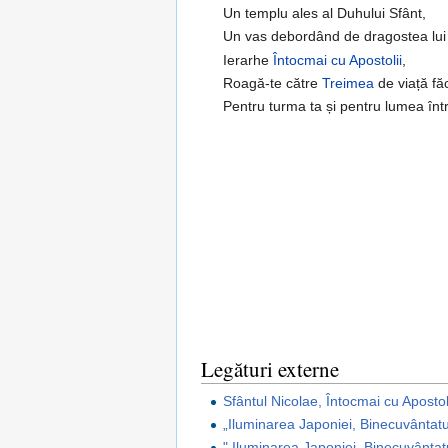
Un templu ales al Duhului Sfânt,
Un vas debordând de dragostea lui 
Ierarhe
Întocmai cu Apostolii
,
Roagă-te către
Treimea
de viață fă
Pentru turma ta și pentru lumea înt
Legături externe
Sfântul Nicolae, Întocmai cu Apostol
„Iluminarea Japoniei, Binecuvântatu
" Iluminarea Japoniei, Binecuvântat