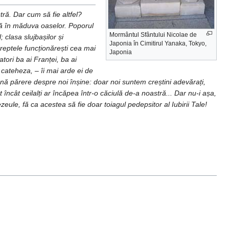
ă. Dar cum să fie altfel?
ână în măduva oaselor. Poporul
Mormântul Sfântului Nicolae de
 clasa slujbașilor și
Japonia în Cimitirul Yanaka, Tokyo,
treptele funcționărești cea mai
Japonia
tori ba ai Franței, ba ai
cateheza, – îi mai arde ei de
bună părere despre noi înșine: doar noi suntem creștini adevărați,
t încât ceilalți ar încăpea într-o căciulă de-a noastră... Dar nu-i așa,
ule, fă ca acestea să fie doar toiagul pedepsitor al Iubirii Tale!