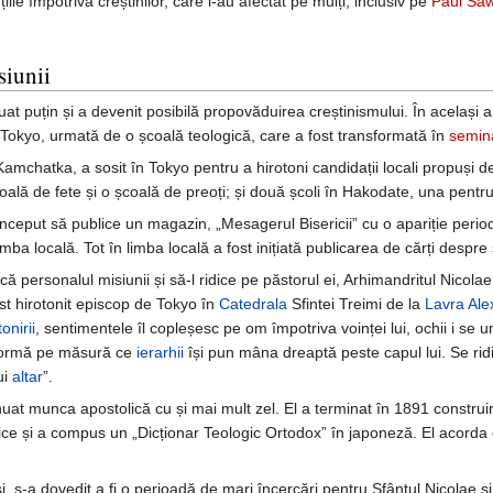
ile împotriva creștinilor, care i-au afectat pe mulți, inclusiv pe
Paul Sa
siunii
at puțin și a devenit posibilă propovăduirea creștinismului. În același 
 Tokyo, urmată de o școală teologică, care a fost transformată în
semin
Kamchatka, a sosit în Tokyo pentru a hirotoni candidații locali propuși d
ală de fete și o școală de preoți; și două școli în Hakodate, una pentru 
nceput să publice un magazin, „Mesagerul Bisericii” cu o apariție periodi
ba locală. Tot în limba locală a fost inițiată publicarea de cărți despre sp
ă personalul misiunii și să-l ridice pe păstorul ei, Arhimandritul Nicola
st hirotonit episcop de Tokyo în
Catedrala
Sfintei Treimi de la
Lavra
Ale
tonirii
, sentimentele îl copleșesc pe om împotriva voinței lui, ochii i se 
nsformă pe măsură ce
ierarhii
își pun mâna dreaptă peste capul lui. Se ridi
ui
altar
”.
nuat munca apostolică cu și mai mult zel. El a terminat în 1891 constru
rgice și a compus un „Dicționar Teologic Ortodox” în japoneză. El acord
 s-a dovedit a fi o perioadă de mari încercări pentru Sfântul Nicolae și 