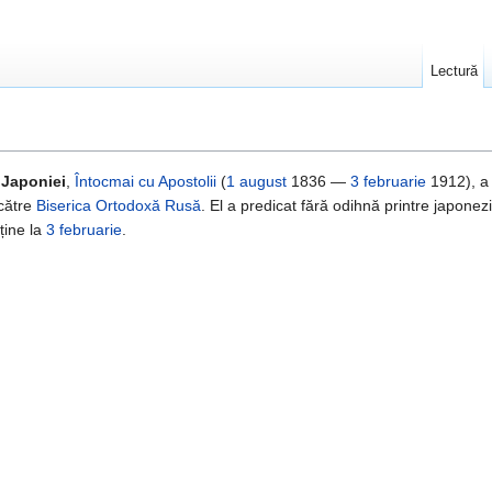
Lectură
 Japoniei
,
Întocmai cu Apostolii
(
1 august
1836 —
3 februarie
1912), a 
către
Biserica Ortodoxă Rusă
. El a predicat fără odihnă printre japonezi
ține la
3 februarie
.