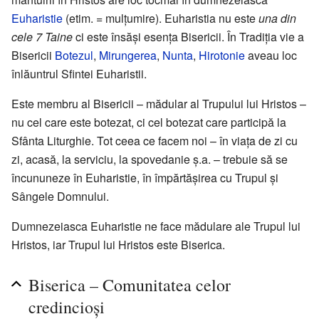
Euharistie
(etim. = mulțumire). Euharistia nu este
una din
cele 7 Taine
ci este însăși esența Bisericii. În Tradiția vie a
Bisericii
Botezul
,
Mirungerea
,
Nunta
,
Hirotonie
aveau loc
înlăuntrul Sfintei Euharistii.
Este membru al Bisericii – mădular al Trupului lui Hristos –
nu cel care este botezat, ci cel botezat care participă la
Sfânta Liturghie. Tot ceea ce facem noi – în viața de zi cu
zi, acasă, la serviciu, la spovedanie ș.a. – trebuie să se
încununeze în Euharistie, în împărtășirea cu Trupul și
Sângele Domnului.
Dumnezeiasca Euharistie ne face mădulare ale Trupul lui
Hristos, iar Trupul lui Hristos este Biserica.
Biserica – Comunitatea celor
credincioși