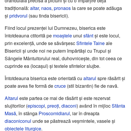
orânduială precisă a picturii și cu o împărțire deja
tradițională:
altar
,
naos
,
pronaos
la care se poate adăuga
și
pridvorul
(sau tinda bisericii).
Fiind locul prezenței lui Dumnezeu, biserica este
întotdeauna ctitorită pe
moaștele
unui
sfânt
și este locul,
prin excelență, unde se săvârșesc
Sfintele Taine
ale
Bisericii și unde noi ne putem împărtăși cu Trupul și
Sângele Mântuitorului real, duhovnicește, din tot ceea ce
cuprinde ea (locașul) și textele sfintelor slujbe.
Întotdeauna biserica este orientată cu
altarul
spre răsărit și
poate avea fie formă de
cruce
(stil bizantin) fie de navă.
Altarul
este partea ce mai de răsărit și este rezervat
slujitorilor (
episcopi
,
preoți
,
diaconi
) având în mijloc
Sfânta
Masă
, în stânga
Proscomidiarul
, iar în dreapta
diaconiconul
unde se păstrează veșmintele, vasele și
obiectele liturgice
.