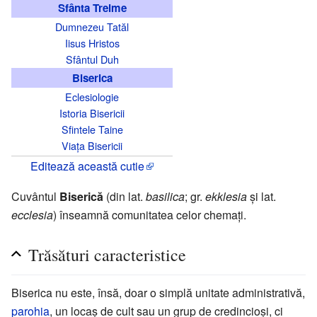
Sfânta Treime
Dumnezeu Tatăl
Iisus Hristos
Sfântul Duh
Biserica
Eclesiologie
Istoria Bisericii
Sfintele Taine
Viața Bisericii
Editează această cutie
Cuvântul
Biserică
(din lat.
basilica
; gr.
ekklesia
și lat.
ecclesia
) înseamnă comunitatea celor chemați.
Trăsături caracteristice
Biserica nu este, însă, doar o simplă unitate administrativă,
parohia
, un locaș de cult sau un grup de credincioși, ci