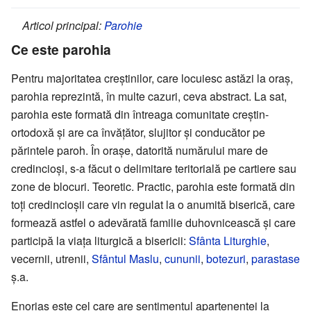
Articol principal:
Parohie
Ce este parohia
Pentru majoritatea creștinilor, care locuiesc astăzi la oraș,
parohia reprezintă, în multe cazuri, ceva abstract. La sat,
parohia este formată din întreaga comunitate creștin-
ortodoxă și are ca învățător, slujitor și conducător pe
părintele paroh. În orașe, datorită numărului mare de
credincioși, s-a făcut o delimitare teritorială pe cartiere sau
zone de blocuri. Teoretic. Practic, parohia este formată din
toți credincioșii care vin regulat la o anumită biserică, care
formează astfel o adevărată familie duhovnicească și care
participă la viața liturgică a bisericii:
Sfânta Liturghie
,
vecernii, utrenii,
Sfântul Maslu
,
cununii
,
botezuri
,
parastase
ș.a.
Enoriaș este cel care are sentimentul apartenenței la