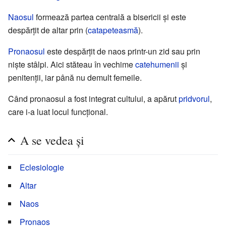
Naosul
formează partea centrală a bisericii și este
despărțit de altar prin (
catapeteasmă
).
Pronaosul
este despărțit de naos printr-un zid sau prin
niște stâlpi. Aici stăteau în vechime
catehumenii
și
penitenții, iar până nu demult femeile.
Când pronaosul a fost integrat cultului, a apărut
pridvorul
,
care i-a luat locul funcțional.
A se vedea și
Eclesiologie
Altar
Naos
Pronaos