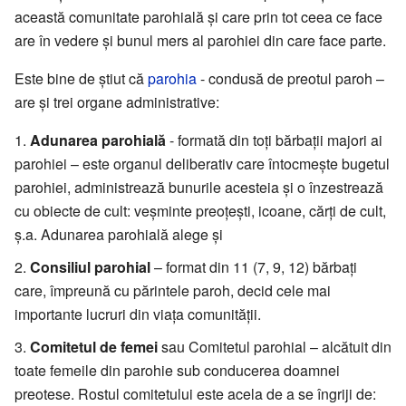
această comunitate parohială și care prin tot ceea ce face
are în vedere și bunul mers al parohiei din care face parte.
Este bine de știut că
parohia
- condusă de preotul paroh –
are și trei organe administrative:
Adunarea parohială
- formată din toți bărbații majori ai
parohiei – este organul deliberativ care întocmește bugetul
parohiei, administrează bunurile acesteia și o înzestrează
cu obiecte de cult: veșminte preoțești, icoane, cărți de cult,
ș.a. Adunarea parohială alege și
Consiliul parohial
– format din 11 (7, 9, 12) bărbați
care, împreună cu părintele paroh, decid cele mai
importante lucruri din viața comunității.
Comitetul de femei
sau Comitetul parohial – alcătuit din
toate femeile din parohie sub conducerea doamnei
preotese. Rostul comitetului este acela de a se îngriji de: