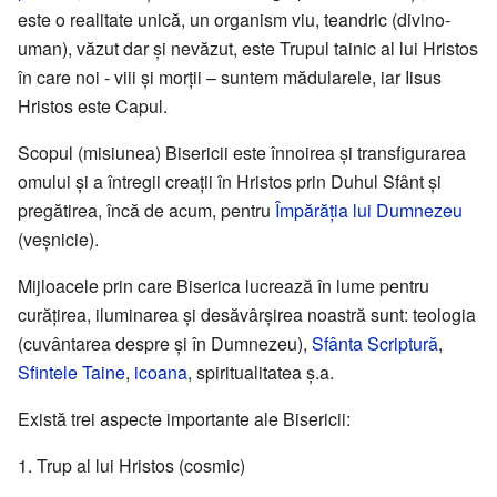
este o realitate unică, un organism viu, teandric (divino-
uman), văzut dar și nevăzut, este Trupul tainic al lui Hristos
în care noi - viii și morții – suntem mădularele, iar Iisus
Hristos este Capul.
Scopul (misiunea) Bisericii este înnoirea și transfigurarea
omului și a întregii creații în Hristos prin Duhul Sfânt și
pregătirea, încă de acum, pentru
Împărăția lui Dumnezeu
(veșnicie).
Mijloacele prin care Biserica lucrează în lume pentru
curățirea, iluminarea și desăvârșirea noastră sunt: teologia
(cuvântarea despre și în Dumnezeu),
Sfânta Scriptură
,
Sfintele Taine
,
icoana
, spiritualitatea ș.a.
Există trei aspecte importante ale Bisericii:
Trup al lui Hristos (cosmic)