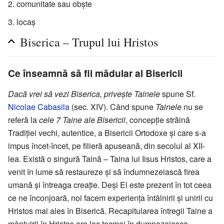
comunitate sau obște
locaș
Biserica – Trupul lui Hristos
Ce înseamnă să fii mădular al Bisericii
Dacă vrei să vezi Biserica, privește Tainele
spune Sf.
Nicolae Cabasila
(sec. XIV). Când spune
Tainele
nu se
referă la
cele 7 Taine ale Bisericii
, concepție străină
Tradiției vechi, autentice, a Bisericii Ortodoxe și care s-a
impus încet-încet, pe filieră apuseană, din secolul al XII-
lea. Există o singură Taină – Taina lui Iisus Hristos, care a
venit în lume să restaureze și să îndumnezeiască firea
umană și întreaga creație. Deși El este prezent în tot ceea
ce ne înconjoară, noi facem experiența întâlnirii și unirii cu
Hristos mai ales în Biserică. Recapitularea întregii Taine a
mântuirii în Hristos are loc tocmai în dumnezeiasca