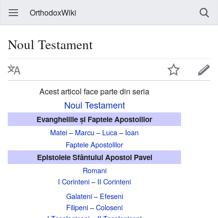
OrthodoxWiki
Noul Testament
Acest articol face parte din seria
Noul Testament
Evangheliile și Faptele Apostolilor
Matei
–
Marcu
–
Luca
–
Ioan
Faptele Apostolilor
Epistolele Sfântului Apostol Pavel
Romani
I Corinteni
–
II Corinteni
Galateni
–
Efeseni
Filipeni
–
Coloseni