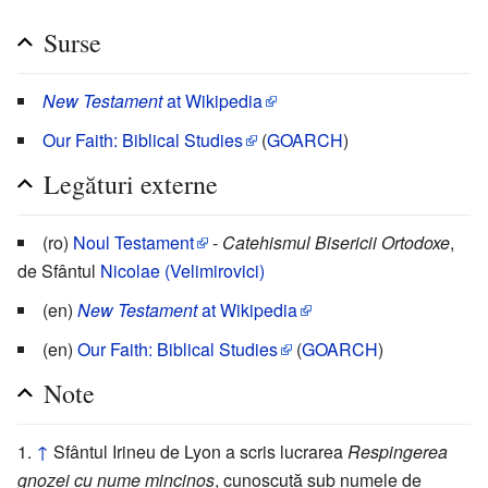
Surse
New Testament
at Wikipedia
Our Faith: Biblical Studies
(
GOARCH
)
Legături externe
(ro)
Noul Testament
-
Catehismul Bisericii Ortodoxe
,
de Sfântul
Nicolae (Velimirovici)
(en)
New Testament
at Wikipedia
(en)
Our Faith: Biblical Studies
(
GOARCH
)
Note
↑
Sfântul Irineu de Lyon a scris lucrarea
Respingerea
gnozei cu nume mincinos
, cunoscută sub numele de