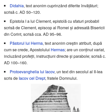
Didahia
, text anonim cuprinzând diferite învăţături;
scrisă c. AD 50–120.
Epistola I a lui Clement, epistolă cu sfaturi probabil
scrisă de Clement, episcop al Romei şi adresată Bisericii
din Corint, scrisă cca. AD 95–96.
Păstorul lui Herma
, text anonim creştin atribuit, după
cum se crede, Apostolului
Hermas
; are un conţinut variat,
incluzând profeţii, instrucţiuni directe şi parabole; scrisă c.
AD 100–160.
Protoevanghelia lui Iacov
, un text din secolul al II-lea
scris de
Iacov cel Drept
, fratele Domnului.