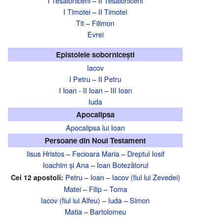
I Tesaloniceni
–
II Tesaloniceni
I Timotei
–
II Timotei
Tit
–
Filimon
Evrei
Epistolele sobornicești
Iacov
I Petru
–
II Petru
I Ioan
-
II Ioan
–
III Ioan
Iuda
Apocalipsa
Apocalipsa lui Ioan
Persoane din Noul Testament
Iisus Hristos
–
Fecioara Maria
–
Dreptul Iosif
Ioachim și Ana
–
Ioan Botezătorul
Petru
–
Ioan
–
Iacov (fiul lui Zevedei)
Cei 12 apostoli:
Matei
–
Filip
–
Toma
Iacov (fiul lui Alfeu)
–
Iuda
–
Simon
Matia
–
Bartolomeu