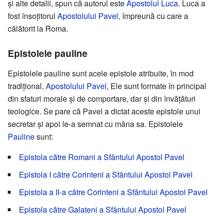
şi alte detalii, spun că autorul este
Apostolul Luca
. Luca a
fost însoţitorul
Apostolului Pavel
, împreună cu care a
călătorit la Roma.
Epistolele pauline
Epistolele pauline sunt acele epistole atribuite, în mod
tradiţional,
Apostolului Pavel
, Ele sunt formate în principal
din sfaturi morale şi de comportare, dar şi din învăţături
teologice. Se pare că Pavel a dictat aceste epistole unui
secretar şi apoi le-a semnat cu mâna sa. Epistolele
Pauline
sunt:
Epistola către Romani a Sfântului Apostol Pavel
Epistola I către Corinteni a Sfântului Apostol Pavel
Epistola a II-a către Corinteni a Sfântului Apostol Pavel
Epistola către Galateni a Sfântului Apostol Pavel