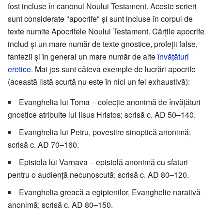
fost incluse în canonul Noului Testament. Aceste scrieri
sunt considerate "apocrife" şi sunt incluse în corpul de
texte numite Apocrifele Noului Testament. Cărţile apocrife
includ şi un mare număr de texte gnostice, profeţii false,
fantezii şi în general un mare număr de alte
învăţături
eretice
. Mai jos sunt câteva exemple de lucrări apocrife
(această listă scurtă nu este în nici un fel exhaustivă):
Evanghelia lui Toma – colecţie anonimă de învăţături
gnostice atribuite lui Iisus Hristos; scrisă c. AD 50–140.
Evanghelia lui Petru, povestire sinoptică anonimă;
scrisă c. AD 70–160.
Epistola lui Varnava – epistolă anonimă cu sfaturi
pentru o audienţă necunoscută; scrisă c. AD 80–120.
Evanghelia greacă a egiptenilor, Evanghelie narativă
anonimă; scrisă c. AD 80–150.