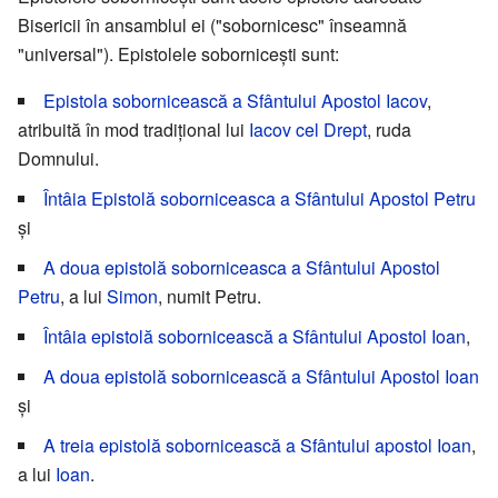
Bisericii în ansamblul ei ("sobornicesc" înseamnă
"universal"). Epistolele soborniceşti sunt:
Epistola sobornicească a Sfântului Apostol Iacov
,
atribuită în mod tradiţional lui
Iacov cel Drept
, ruda
Domnului.
Întâia Epistolă soborniceasca a Sfântului Apostol Petru
şi
A doua epistolă soborniceasca a Sfântului Apostol
Petru
, a lui
Simon
, numit Petru.
Întâia epistolă sobornicească a Sfântului Apostol Ioan
,
A doua epistolă sobornicească a Sfântului Apostol Ioan
şi
A treia epistolă sobornicească a Sfântului apostol Ioan
,
a lui
Ioan
.