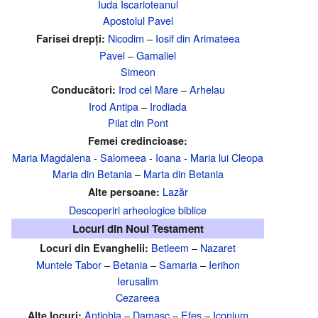
Iuda Iscarioteanul
Apostolul Pavel
Nicodim
–
Iosif din Arimateea
Farisei drepți:
Pavel
–
Gamaliel
Simeon
Irod cel Mare
–
Arhelau
Conducători:
Irod Antipa
–
Irodiada
Pilat din Pont
Femei credincioase:
Maria Magdalena
-
Salomeea
-
Ioana
-
Maria lui Cleopa
Maria din Betania
–
Marta din Betania
Lazăr
Alte persoane:
Descoperiri arheologice biblice
Locuri din Noul Testament
Betleem
–
Nazaret
Locuri din Evanghelii:
Muntele Tabor
–
Betania
–
Samaria
–
Ierihon
Ierusalim
Cezareea
Antiohia
–
Damasc
–
Efes
–
Iconium
Alte locuri: