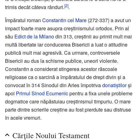
[2]
trimis decât câteva rânduri.
.
Împăratul roman
Constantin cel Mare
(272-337) a avut un
impact foarte mare asupra creștinismului ortodox. Prin al
său
Edict de la Milano
din 313, creștinii au primit mult mai
multă libertate iar conducerea Bisericii a luat o atitudine
publică mult mai agresivă. Ca urmare, controversele
Bisericii au dus la schisme publice, uneori violente.
Constantin a considerat stingerea acestor răscoale
religioase ca o sarcină a împăratului de drept divin și a
convocat în 314 Sinodul din Arles împotriva
donatiştilor
și
apoi
Primul Sinod Ecumenic
pentru a fixa unele probleme
dogmatice care năpăstuiau creștinismul timpuriu. O mare
parte dintre scrierile creștine au fost pierdute sau distruse
în acele vremuri.
Cărţile Noului Testament