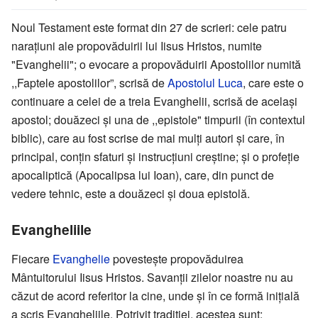
Noul Testament este format din 27 de scrieri: cele patru
narațiuni ale propovăduirii lui Iisus Hristos, numite
"Evanghelii"; o evocare a propovăduirii Apostolilor numită
,,Faptele apostolilor”, scrisă de
Apostolul Luca
, care este o
continuare a celei de a treia Evanghelii, scrisă de același
apostol; douăzeci şi una de ,,epistole" timpurii (în contextul
biblic), care au fost scrise de mai mulţi autori şi care, în
principal, conţin sfaturi şi instrucţiuni creştine; şi o profeţie
apocaliptică (Apocalipsa lui Ioan), care, din punct de
vedere tehnic, este a douăzeci şi doua epistolă.
Evangheliile
Fiecare
Evanghelie
povesteşte propovăduirea
Mântuitorului Iisus Hristos. Savanţii zilelor noastre nu au
căzut de acord referitor la cine, unde şi în ce formă iniţială
a scris Evangheliile. Potrivit tradiţiei, acestea sunt: