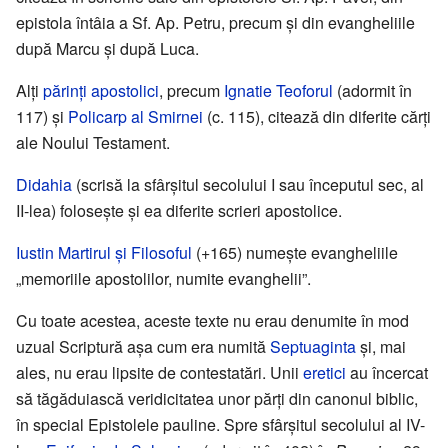
epistola întâia a Sf. Ap. Petru, precum și din evangheliile
după Marcu și după Luca.
Alți
părinți apostolici
, precum
Ignatie Teoforul
(adormit în
117) și
Policarp al Smirnei
(c. 115), citează din diferite cărți
ale Noului Testament.
Didahia
(scrisă la sfârșitul secolului I sau începutul sec, al
II-lea) folosește și ea diferite scrieri apostolice.
Iustin Martirul și Filosoful
(+165) numește evangheliile
„memoriile apostolilor, numite evanghelii”.
Cu toate acestea, aceste texte nu erau denumite în mod
uzual Scriptură așa cum era numită
Septuaginta
și, mai
ales, nu erau lipsite de contestatări. Unii
eretici
au încercat
să tăgăduiască veridicitatea unor părți din canonul biblic,
în special Epistolele pauline. Spre sfârșitul secolului al IV-