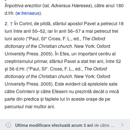
Împotriva ereziilor
(lat.
Adversus Hæreses
), către anul 180
d.Hr. (
w:Irenaeus
).
↑
În Corint, de pildă, sfântul apostol Pavel a petrecut 18
luni între anii 50–52, iar în anii 56–57 a mai petrecut trei
luni acolo ("Paul, St" Cross, F. L., ed.,
The Oxford
dictionary of the Christian church
. New York: Oxford
University Press. 2005). În Efes, un important centru al
creștinismului primar, sfântul Pavel a stat trei ani, între 52
și 56 d.Hr. ("Paul, St". Cross, F. L., ed.,
The Oxford
dictionary of the Christian church
. New York: Oxford
University Press. 2005). Este evident că epistolele sale
către Corinteni și către Efeseni nu prezintă decât o mică
parte din predica și faptele lui în aceste orașe de pe
parcursul mai multor ani.
de către
Sîmbotin
.
Ultima modificare efectuată acum 3 ani