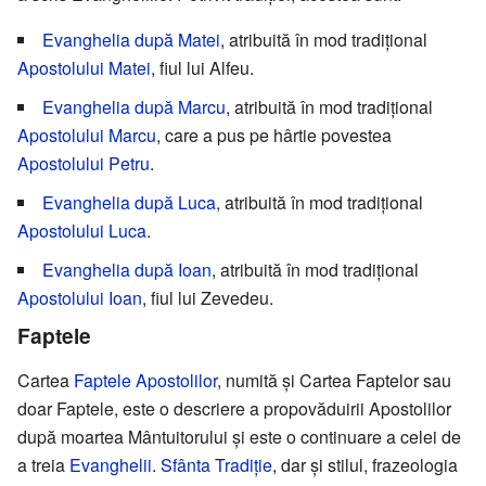
Evanghelia după Matei
, atribuită în mod tradiţional
Apostolului Matei
, fiul lui Alfeu.
Evanghelia după Marcu
, atribuită în mod tradiţional
Apostolului Marcu
, care a pus pe hârtie povestea
Apostolului Petru
.
Evanghelia după Luca
, atribuită în mod tradiţional
Apostolului Luca
.
Evanghelia după Ioan
, atribuită în mod tradiţional
Apostolului Ioan
, fiul lui Zevedeu.
Faptele
Cartea
Faptele Apostolilor
, numită şi Cartea Faptelor sau
doar Faptele, este o descriere a propovăduirii Apostolilor
după moartea Mântuitorului şi este o continuare a celei de
a treia
Evanghelii
.
Sfânta Tradiţie
, dar şi stilul, frazeologia