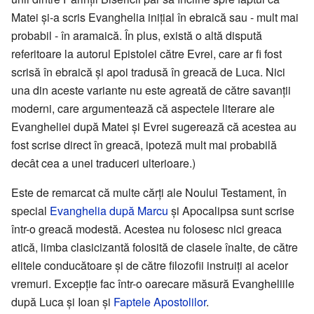
Matei şi-a scris Evanghelia iniţial în ebraică sau - mult mai
probabil - în aramaică. În plus, există o altă dispută
referitoare la autorul Epistolei către Evrei, care ar fi fost
scrisă în ebraică şi apoi tradusă în greacă de Luca. Nici
una din aceste variante nu este agreată de către savanţii
moderni, care argumentează că aspectele literare ale
Evangheliei după Matei şi Evrei sugerează că acestea au
fost scrise direct în greacă, ipoteză mult mai probabilă
decât cea a unei traduceri ulterioare.)
Este de remarcat că multe cărţi ale Noului Testament, în
special
Evanghelia după Marcu
şi Apocalipsa sunt scrise
într-o greacă modestă. Acestea nu folosesc nici greaca
atică, limba clasicizantă folosită de clasele înalte, de către
elitele conducătoare şi de către filozofii instruiţi ai acelor
vremuri. Excepţie fac într-o oarecare măsură Evangheliile
după Luca şi Ioan şi
Faptele Apostolilor
.