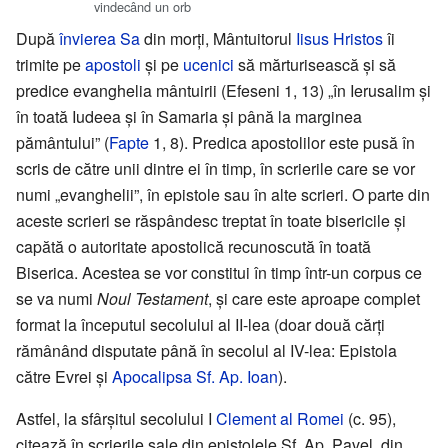
vindecând un orb
După
învierea Sa
din morți, Mântuitorul
Iisus Hristos
îi
trimite pe
apostoli
și pe
ucenici
să mărturisească și să
predice evanghelia mântuirii (Efeseni 1, 13) „în Ierusalim și
în toată Iudeea și în Samaria și până la marginea
pământului” (
Fapte
1, 8). Predica apostolilor este pusă în
scris de către unii dintre ei în timp, în scrierile care se vor
numi „evanghelii”, în epistole sau în alte scrieri. O parte din
aceste scrieri se răspândesc treptat în toate bisericile și
capătă o autoritate apostolică recunoscută în toată
Biserica. Acestea se vor constitui în timp într-un corpus ce
se va numi
Noul Testament
, și care este aproape complet
format la începutul secolului al II-lea (doar două cărți
rămânând disputate până în secolul al IV-lea: Epistola
către Evrei și
Apocalipsa Sf. Ap. Ioan
).
Astfel, la sfârşitul secolului I
Clement al Romei
(c. 95),
citează în scrierile sale din epistolele Sf. Ap. Pavel, din