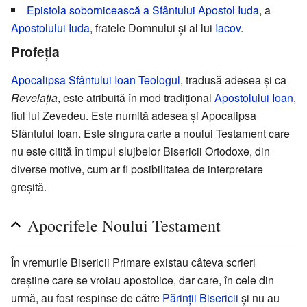
Epistola sobornicească a Sfântului Apostol Iuda
, a
Apostolului Iuda
, fratele Domnului şi al lui
Iacov
.
Profeţia
Apocalipsa Sfântului Ioan Teologul
, tradusă adesea şi ca
Revelaţia
, este atribuită în mod tradiţional
Apostolului Ioan
,
fiul lui Zevedeu. Este numită adesea şi Apocalipsa
Sfântului Ioan. Este singura carte a noului Testament care
nu este citită în timpul slujbelor Bisericii Ortodoxe, din
diverse motive, cum ar fi posibilitatea de interpretare
greşită.
Apocrifele Noului Testament
În vremurile Bisericii Primare existau câteva scrieri
creştine care se vroiau apostolice, dar care, în cele din
urmă, au fost respinse de către
Părinţii Bisericii
şi nu au