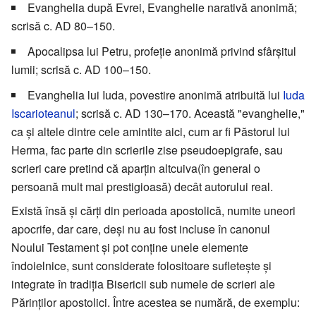
Evanghelia după Evrei, Evanghelie narativă anonimă;
scrisă c. AD 80–150.
Apocalipsa lui Petru, profeţie anonimă privind sfârşitul
lumii; scrisă c. AD 100–150.
Evanghelia lui Iuda, povestire anonimă atribuită lui
Iuda
Iscarioteanul
; scrisă c. AD 130–170. Această "evanghelie,"
ca şi altele dintre cele amintite aici, cum ar fi Păstorul lui
Herma, fac parte din scrierile zise pseudoepigrafe, sau
scrieri care pretind că aparţin altcuiva(în general o
persoană mult mai prestigioasă) decât autorului real.
Există însă şi cărţi din perioada apostolică, numite uneori
apocrife, dar care, deşi nu au fost incluse în canonul
Noului Testament şi pot conţine unele elemente
îndoielnice, sunt considerate folositoare sufleteşte şi
integrate în tradiţia Bisericii sub numele de scrieri ale
Părinţilor apostolici. Între acestea se numără, de exemplu: