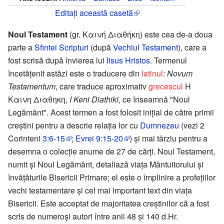
Editați această casetă
Noul Testament
(gr. Καινή Διαθήκη) este cea de-a doua
parte a
Sfintei Scripturi
(după
Vechiul Testament
), care a
fost scrisă după învierea lui
Iisus Hristos
. Termenul
încetăţenit astăzi este o traducere din
latinul
:
Novum
Testamentum
, care traduce aproximativ
grecescul
Η
Καινη Διαθηκη,
I Keni Diathiki
, ce înseamnă "Noul
Legământ". Acest termen a fost folosit iniţial de către primii
creştini pentru a descrie relaţia lor cu
Dumnezeu
(vezi 2
Corinteni
3:6-15
;
Evrei
9:15-20
) şi mai târziu pentru a
desemna o colecţie anume de 27 de cărţi. Noul Testament,
numit şi Noul Legământ, detaliază viaţa Mântuitorului şi
învăţăturile Bisericii Primare; el este o împlinire a profeţiilor
vechi testamentare şi cel mai important text din viaţa
Bisericii. Este acceptat de majoritatea creştinilor că a fost
scris de numeroşi autori între anii 48 şi 140 d.Hr.