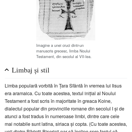
Imagine a unei cruci dintr-un
manuscris grecesc, limba Noului
Testament, din secolul al VII-lea.
Limbaj şi stil
Limba populară vorbită în Ţara Sfântă în vremea lui Iisus
era aramaica. Cu toate acestea, textul iniţial al Noului
Testament a fost scris în majoritate în greaca Koine,
dialectul popular din provinciile romane din secolul I şi de
atunci a fost tradus în numeroase limbi, dintre care cele
mai notabile sunt latina, siriaca şi copta. (Cu toate acestea,
unii dintre Părinţii Bisericii par să încline spre faptul că