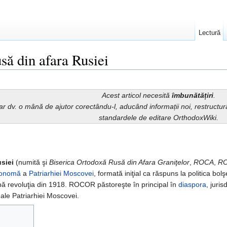
Lectură
să din afara Rusiei
Acest articol necesită
îmbunătățiri
.
iar dv. o mână de ajutor corectându-l, aducând informații noi, restruct
standardele de editare OrthodoxWiki.
siei
(numită şi
Biserica Ortodoxă Rusă din Afara Graniţelor
,
ROCA
,
R
tonomă
a
Patriarhiei Moscovei
, formată iniţial ca răspuns la politica bolş
upă revoluţia din 1918. ROCOR păstoreşte în principal în
diaspora
, juri
ale Patriarhiei Moscovei.