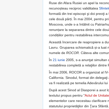
Ruse din Afara Rusiei un apel la reconc
recunoșteau reciproc validitatea
Sfinte
formată din trei episcopi şi doi preoţi a
cele două părți. În mai 2004, pentru pr
Moscova, unde s-a întâlnit cu Patriarhul
renunțare la separarea dintre cele două
condițiilor pentru restabilirea intercomu
Această încercare de reapropiere a dus
Lavru. Gruparea schismatică și-a luat
numele de
ROCOR
. Câteva alte comun
În
21 iunie
2005, s-a anunţat simultan d
restabilirea completă a relaţiilor din
În mai 2006, ROCOR a organizat al IV-l
California. Sinodul, format din delegaţi
va fi realizată pe temelia Adevărului lui
După acest Sinod al Diasporei a avut lo
textului propus pentru "
Actul de Unitat
elementelor care necesitau clarificare 
statutului proprietăţilor din Ţara Sfântă.