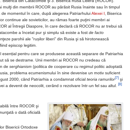
, 2. Biserica din Catacombe şi 3. Biserica Rusă Liberă (ROCOR).
mai mulţi din membrii ROCOR au părăsit Rusia înainte sau în timpul
es de momentul în care, după alegerea Patriarhului
Alexei I
, Biserica
or continue ale sovieticilor, au rămas foarte puţini membri ai
COR al Întregii Diaspore, în care declară că ROCOR nu ar trebui să
atacombe a încetat pur şi simplu să existe a fost
de facto
ze parohii ale "rușilor liberi" din Rusia şi să hirotonească
iind episcop legitim.
ul esențial pentru care se produsese această separare de Patriarhia
eput să se destrame. Unii membri ai ROCOR nu credeau că
lin de
serghianism
(politica de cooperare cu regimul politic adoptată
n Rusia, problema ecumenismului în sine devenise un motiv suficient
[7]
ugust 2000, când Patriarhia a condamnat oficial
teoria ramurilor
şi
[8]
 a devenit de neocolit, cerând o rezolvare într-un fel sau altul.
rabilă între ROCOR şi
 anunţată o dată oficială
lor Bisericii Ortodoxe