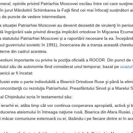
eral, opiniile privind Patriarhia Moscovei oscilau între cei care susţin
n jurul Mănăstirii Schimbarea la Faţă fiind cei mai înfocaţi susținători ai
etă de puncte de vedere intermediare.
ra situației Patriarhiei Moscovei au devenit deosebit de virulenţi în pe
tă îngrijorării sale privind direcţia implicării ortodoxe în Mişcarea Ecum
tatutului Patriarhiei Moscovei și a raportării necesare la ea. Începân
sul guvernului sovietic în 1991), încercarea de a tranșa această ches
nterne din cadrul acesteia.
hestiuni importante cu privire la poziţia oficială a ROCOR. Din punct d
statutul său de autonomie fiind considerat unul temporar, bazat pe
ucazul
ricii ar fi încetat:
usiei este o parte indisolubilă a Bisericii Ortodoxe Ruse şi până la el
 în concordanţă cu rezoluţia Patriarhului, Preasfântului Sinod şi a Marelui
al Chișinăului scria în testamentul său:
 ierarhii ei, atâta timp cât vor continua cooperarea apropiată, activă ş
oducerea ateismului în întreaga naţiune rusă, Biserica din Afara Rusiei, p
 măcar comuniune exterioară cu ei, lăsându-i pe fiecare dintre ei în acel