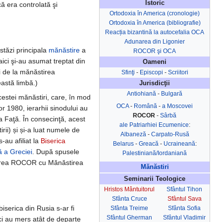
Istoric
 era controlată şi
Ortodoxia în America (cronologie)
Ortodoxia în America (bibliografie)
Reacția bizantină la autocefalia OCA
Adunarea din Ligonier
stăzi principala
mănăstire
a
ROCOR şi OCA
 aici şi-au asumat treptat din
Oameni
ii de la mănăstirea
Sfinţi
-
Episcopi
-
Scriitori
astă limbă.)
Jurisdicţii
Antiohiană
-
Bulgară
estei mănăstiri, care, în mod
OCA
-
Română
-
a Moscovei
or 1980, ierarhii sinodului au
ROCOR
-
Sârbă
la Faţă. În consecinţă, acest
ale Patriarhiei Ecumenice
:
ii) și și-a luat numele de
Albaneză
-
Carpato-Rusă
au afiliat la
Biserica
Belarus
-
Greacă
-
Ucraineană
:
ă a Greciei
. După spusele
Palestiniană/Iordaniană
erea ROCOR cu Mănăstirea
Mănăstiri
Seminarii Teologice
Hristos Mântuitorul
Sfântul Tihon
Sfânta Cruce
Sfântul Sava
iserica din Rusia s-ar fi
Sfânta Treime
Sfânta Sofia
Sfântul Gherman
Sfântul Vladimir
ci au mers atât de departe