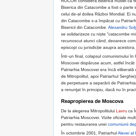
ROCOR considera Biserica Rusiei ca fiin
Biserica din Catacombe a fost o parte i
celui de-al doilea Război Mondial. Ei n
din Catacombe s-a împăcat cu Patriarhia 
Bisericii din Catacombe.
Alexandru Solj
se solidarizeze cu niște "catacombe mis
recunoscut atunci când, deoarece comuni
episcopi cu jurisdicție asupra acestora
Într-un final, colapsul comunismului î
Moscovei dispăruse acum, astfel încâ
Patriarhia Moscovei era încă eliberată
de Mitropolitul, apoi Patriarhul Serghi
de perpetuare a separării de Patriarhi
a renunţat în principiu, dacă nu în prac
Reapropierea de Moscova
De la alegerea Mitropolitului
Lavru
ca Î
Patriarhia Moscovei. Vizite oficiale multi
pentru restaurarea unei
comuniunii dep
În octombrie 2001, Patriarhul
Alexei al 