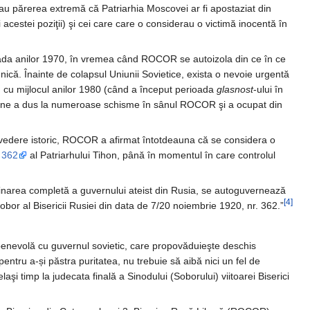
eau părerea extremă că Patriarhia Moscovei ar fi apostaziat din
 acestei poziţii) şi cei care care o considerau o victimă inocentă în
rioada anilor 1970, în vremea când ROCOR se autoizola din ce în ce
enică. Înainte de colapsul Uniunii Sovietice, exista o nevoie urgentă
d cu mijlocul anilor 1980 (când a început perioada
glasnost
-ului în
tiune a dus la numeroase schisme în sânul ROCOR şi a ocupat din
e vedere istoric, ROCOR a afirmat întotdeauna că se considera o
 362
al Patriarhului Tihon, până în momentul în care controlul
iminarea completă a guvernului ateist din Rusia, se autoguvernează
[4]
 Sobor al Bisericii Rusiei din data de 7/20 noiembrie 1920, nr. 362.”
i benevolă cu guvernul sovietic, care propovăduieşte deschis
entru a-și păstra puritatea, nu trebuie să aibă nici un fel de
aşi timp la judecata finală a Sinodului (Soborului) viitoarei Biserici