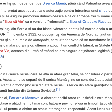
e ei înşişi, independent de
Biserica Mamă
, până când Patriarhia avea s
 au interpretat acest decret ca o autorizaţie pentru întrunirea unui
sinod
de
 şi să asigure păstorirea duhovnicească a celor aproape trei milioane 
a "
Biserică Vie
" ca o versiune "reformată" a
Bisericii Ortodoxe Ruse
au 
şi ruşi din Serbia și-au dat binecuvântarea pentru înfiinţarea acolo a un
R. În noiembrie 1922, ortodocşii ruşi din America de Nord au ţinut un 
cut şi sub numele de
Mitropolia
, care ulterior avea să se transforme în
us din afara graniţelor, ulterior a izbucnit un conflict trilateral, în Sta
ca Vie
, aceasta din urmă afirmând că era singura deţinătoare legitimă (
CA
)
)
n Biserica Rusiei care se află în afara graniţelor, se consideră o parte 
a. Aceasta nu se separă de Biserica Mamă şi nu se consideră autocefală"
nt a ortodocşilor ruşi din afara Rusiei. Biserica din afara graniţelor 
[1]
Mamă înrobite din Uniunea Sovietică.
ndial,
Patriarhia Moscovei
a abordat posibilitatea reunificării dintre M
ase o atitudine mult mai conciliatoare privind religia în timpul războiul
ului pentru a obţine un statut internaţional respectabil. Acest lucru nu a