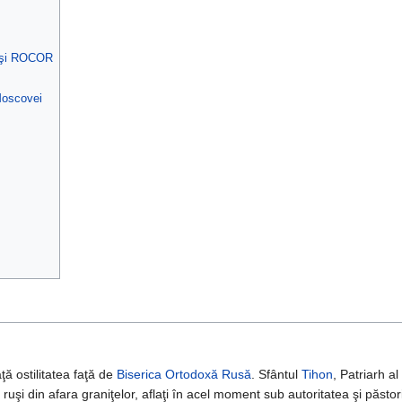
ă şi ROCOR
Moscovei
ţă ostilitatea faţă de
Biserica Ortodoxă Rusă
. Sfântul
Tihon
, Patriarh 
şi ruşi din afara graniţelor, aflaţi în acel moment sub autoritatea şi păsto