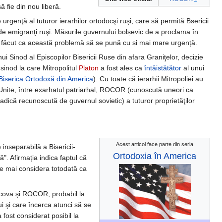
ă fie din nou liberă.
 urgenţă al tuturor ierarhilor ortodocşi ruşi, care să permită Bsericii
de emigranţi ruşi. Măsurile guvernului bolșevic de a proclama în
făcut ca această problemă să se pună cu și mai mare urgență.
ui Sinod al Episcopilor Bisericii Ruse din afara Graniţelor, decizie
sinod la care Mitropolitul
Platon
a fost ales ca
întâistătător
al unui
Biserica Ortodoxă din America
). Cu toate că ierarhii Mitropoliei au
tele Unite, între exarhatul patriarhal, ROCOR (cunoscută uneori ca
adică recunoscută de guvernul sovietic) a tuturor proprietăţilor
Acest articol face parte din seria
inseparabilă a Bisericii-
Ortodoxia în America
. Afirmația indica faptul că
se mai considera totodată ca
oscova şi ROCOR, probabil la
ui şi care încerca atunci să se
 fost considerat posibil la