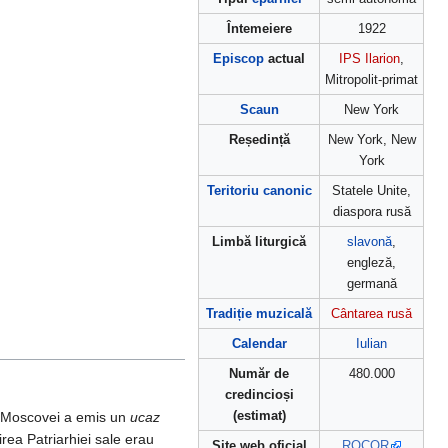
Întemeiere
1922
Episcop
actual
IPS Ilarion
,
Mitropolit-primat
Scaun
New York
Reședință
New York, New
York
Teritoriu canonic
Statele Unite,
diaspora rusă
Limbă liturgică
slavonă
,
engleză,
germană
Tradiție muzicală
Cântarea rusă
Calendar
Iulian
Număr de
480.000
credincioși
(estimat)
al Moscovei a emis un
ucaz
rirea Patriarhiei sale erau
Site web oficial
ROCOR