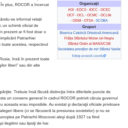
Organizaţii
B). În plus, ROCOR a încercat
AOI
-
EOCS
-
IOCC
-
OCEC
OCF
-
OCL
-
OCMC
-
OCLife
ându-se informal relații
-
OISM
-
OTSA
-
SCOBA
c un schimb oficial de
Grupuri
 prezent ar fi fost doar o
Biserica Catolică Ortodoxă Americană
mplicării Patriarhiei
Frăția Sfântului Moise cel Negru
Sfântul Ordin al MANS/CSB
u toate acestea, respectivul
Societatea preoților de mir Sfântul Vasile
Editaţi această casetă
Rusia, însă în prezent toate
lor liberi" sau din alte
ţite. Trebuie însă făcută distincţia între diferitele puncte de
Exista un consens general în cadrul ROCOR potrivit căruia guvernul
 aceasta erau imposibile. Au existat şi declaraţii oficiale privitoare
legeri libere (ci se făcuseră la presiunea sovietelor) și nu se
unoştea pe Patriarhii Moscovei aleşi după 1927 ca fiind
i ilegitimi sau lipsiţi de har.