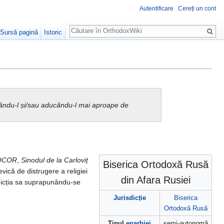
Autentificare
Cereți un cont
Căutare
Sursă pagină
Istoric
urându-l și/sau aducându-l mai aproape de
OCOR
,
Sinodul de la Carloviț
Biserica Ortodoxă Rusă
evică de distrugere a religiei
din Afara Rusiei
sdicția sa suprapunându-se
Jurisdicție
Biserica
Ortodoxă Rusă
Tipul
eparhiei
semi-autonomă