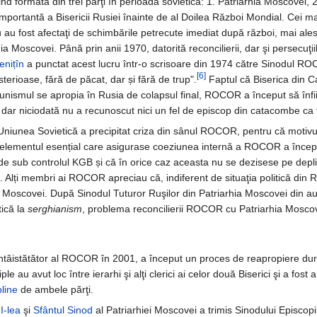
d formată din trei părţi în perioada sovietică: 1. Patriarhia Moscovei
mportantă a Bisericii Rusiei înainte de al Doilea Război Mondial. Cei 
u au fost afectaţi de schimbările petrecute imediat după război, mai al
Moscovei. Până prin anii 1970, datorită reconcilierii, dar şi persecuţiil
enițîn
a punctat acest lucru într-o scrisoare din 1974 către Sinodul RO
[6]
terioase, fără de păcat, dar și fără de trup".
Faptul că Biserica din C
smul se apropia în Rusia de colapsul final, ROCOR a început să înfiinţe
, dar niciodată nu a recunoscut nici un fel de episcop din catacombe ca f
n Uniunea Sovietică a precipitat criza din sânul ROCOR, pentru că motiv
t elementul esențial care asigurase coeziunea internă a ROCOR a înc
 de sub controlul KGB și că în orice caz aceasta nu se dezisese pe dep
e). Alți membri ai ROCOR apreciau că, indiferent de situaţia politică di
a Moscovei. După Sinodul Tuturor Ruşilor din Patriarhia Moscovei din a
tică la
serghianism
, problema reconcilierii ROCOR cu Patriarhia Moscovei
ntâistătător al ROCOR în 2001, a început un proces de reapropiere du
ple au avut loc între ierarhi şi alţi clerici ai celor două Biserici şi a fost
line
de ambele părţi.
II-lea
şi
Sfântul Sinod
al Patriarhiei Moscovei a trimis Sinodului Episcopi