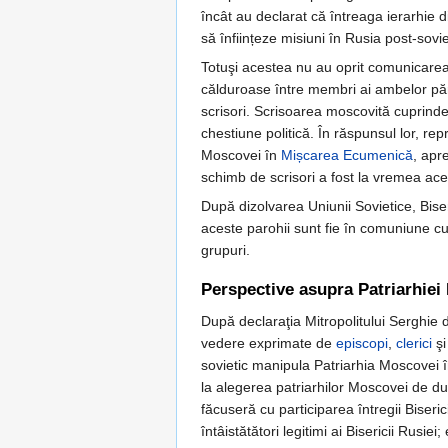
încât au declarat că întreaga ierarhie d
să înființeze misiuni în Rusia post-sovie
Totuşi acestea nu au oprit comunicarea d
călduroase între membri ai ambelor părț
scrisori. Scrisoarea moscovită cuprinde
chestiune politică. În răspunsul lor, re
Moscovei în
Mișcarea Ecumenică
, apr
schimb de scrisori a fost la vremea ace
După dizolvarea Uniunii Sovietice, Bise
aceste parohii sunt fie în comuniune cu 
grupuri.
Perspective asupra Patriarhiei
După declaraţia Mitropolitului Serghie 
vedere exprimate de
episcopi
,
clerici
şi
sovietic manipula Patriarhia Moscovei în
la alegerea patriarhilor Moscovei de dup
făcuseră cu participarea întregii Biseri
întâistătători legitimi ai Bisericii Rusie