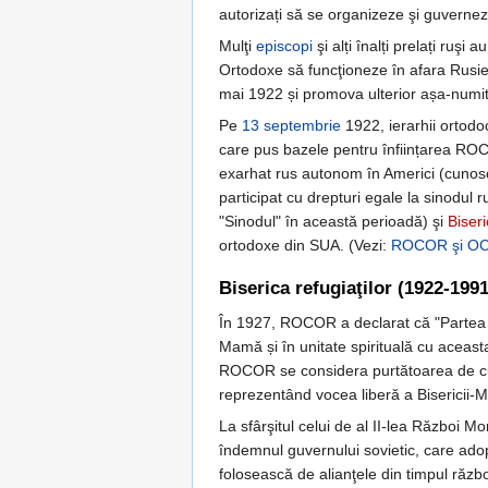
autorizați să se organizeze şi guvernez
Mulţi
episcopi
şi alți înalți prelați ruşi
Ortodoxe să funcţioneze în afara Rusiei
mai 1922 și promova ulterior așa-numit
Pe
13 septembrie
1922, ierarhii ortodoc
care pus bazele pentru înființarea ROCO
exarhat rus autonom în Americi (cunos
participat cu drepturi egale la sinodul r
"Sinodul" în această perioadă) şi
Biseri
ortodoxe din SUA. (Vezi:
ROCOR şi O
Biserica refugiaţilor (1922-1991
În 1927, ROCOR a declarat că "Partea di
Mamă și în unitate spirituală cu aceast
ROCOR se considera purtătoarea de cuvâ
reprezentând vocea liberă a Bisericii-
La sfârşitul celui de al II-lea Război Mo
îndemnul guvernului sovietic, care adopt
folosească de alianţele din timpul război