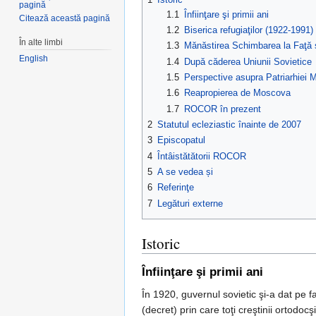
pagină
1.1
Înfiinţare şi primii ani
Citează această pagină
1.2
Biserica refugiaţilor (1922-1991)
În alte limbi
1.3
Mănăstirea Schimbarea la Faţ
English
1.4
După căderea Uniunii Sovietice
1.5
Perspective asupra Patriarhiei 
1.6
Reapropierea de Moscova
1.7
ROCOR în prezent
2
Statutul ecleziastic înainte de 2007
3
Episcopatul
4
Întâistătătorii ROCOR
5
A se vedea și
6
Referinţe
7
Legături externe
Istoric
Înfiinţare şi primii ani
În 1920, guvernul sovietic şi-a dat pe fa
(decret) prin care toţi creştinii ortodoc