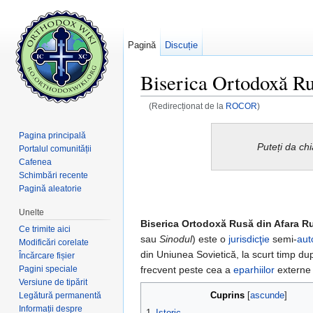
Pagină
Discuție
Biserica Ortodoxă Ru
(Redirecționat de la
ROCOR
)
Salt la:
navigare
,
căutare
Pagina principală
Puteți da ch
Portalul comunității
Cafenea
Schimbări recente
Pagină aleatorie
Unelte
Biserica Ortodoxă Rusă din Afara Ru
Ce trimite aici
sau
Sinodul
) este o
jurisdicţie
semi-
au
Modificări corelate
din Uniunea Sovietică, la scurt timp d
Încărcare fișier
Pagini speciale
frecvent peste cea a
eparhiilor
externe 
Versiune de tipărit
Cuprins
Legătură permanentă
[
ascunde
]
Informații despre
1
Istoric