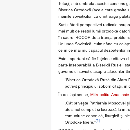
Totuşi, sub umbrela acestui consens gen
Biserica Ortodoxă (aceia care gravitau î
mâinile sovieticilor, cu o întreagă pal
Susținătorii perspectivei radicale asup
mai mult de restul lumii ortodoxe datori
în cadrul ROCOR de a tranșa problema s
Uniunea Sovietică, culminând cu colap
ce în ce mai mult spațiul dezbaterilor i
Este important să fie înțelese câteva c
parte inseparabilă a Bisericii Rusiei, 
guvernului sovietic asupra afacerilor Bise
“Biserica Ortodoxă Rusă din Afara R
potrivit principiului sobornicității,
În același sense,
Mitropolitul Anastasie
„Cât priveşte Patriarhia Moscovei şi
ateismul complet şi lucrează la intr
comuniune canonică, liturgică şi nici
[5]
Ortodoxe libere.”