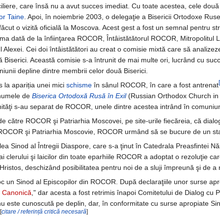
iliere, care însă nu a avut succes imediat. Cu toate acestea, cele două B
lor Taine
. Apoi, în noiembrie 2003, o delegaţie a Bisericii Ortodoxe Ruse
 făcut o vizită oficială la Moscova. Acest gest a fost un semnal pentru str
ima dată de la înfiinţarea ROCOR, Întâistătătorul ROCOR, Mitropolitul La
 Alexei. Cei doi întâistătători au creat o comisie mixtă care să analizeze
 Biserici. Această comisie s-a întrunit de mai multe ori, lucrând cu suc
niunii depline dintre membrii celor două Biserici.
 la apariția unei mici
schisme
în sânul ROCOR, în care a fost antrenat
 numele de
Biserica Ortodoxă Rusă în Exil
(Russian Orthodox Church in 
ităţi s-au separat de ROCOR, unele dintre acestea intrând în comuniune 
e către ROCOR şi Patriarhia Moscovei, pe site-urile fiecăreia, că dialog
tre ROCOR şi Patriarhia Moscovie, ROCOR urmând să se bucure de un stat
ea Sinod al Întregii Diaspore, care s-a ţinut în Catedrala Preasfintei 
 ai clerului şi laicilor din toate eparhiile ROCOR a adoptat o rezoluţie c
 Hristos, deschizând posibilitatea pentru noi de a sluji împreună şi de a 
c un Sinod al Episcopilor din ROCOR. După declaraţiile unor surse aprop
e Canonică
," dar acesta a fost retrimis înapoi Comitetului de Dialog cu
nu este cunoscută pe deplin, dar, în conformitate cu surse apropiate Sino
[
citare / referință critică necesară
]