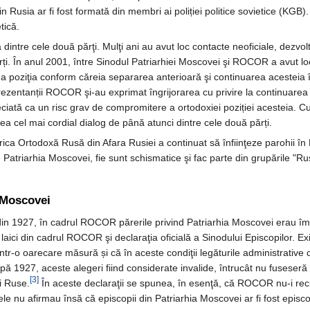
in Rusia ar fi fost formată din membri ai poliției politice sovietice (KG
tică.
intre cele două părţi. Mulţi ani au avut loc contacte neoficiale, dezvolt
i. În anul 2001, între Sinodul Patriarhiei Moscovei şi ROCOR a avut lo
a poziţia conform căreia separarea anterioară şi continuarea acesteia în
prezentanții ROCOR şi-au exprimat îngrijorarea cu privire la continuarea i
eciată ca un risc grav de compromitere a ortodoxiei poziției acesteia. C
ea cel mai cordial dialog de până atunci dintre cele două părți.
rica Ortodoxă Rusă din Afara Rusiei a continuat să înfiinţeze parohii în 
Patriarhia Moscovei, fie sunt schismatice şi fac parte din grupările "Ruşi
 Moscovei
din 1927, în cadrul ROCOR părerile privind Patriarhia Moscovei erau împăr
 laici din cadrul ROCOR şi declaraţia oficială a Sinodului Episcopilor. 
tr-o oarecare măsură și că în aceste condiţii legăturile administrative cu
ă 1927, aceste alegeri fiind considerate invalide, întrucât nu fuseseră a
[3]
ci Ruse.
În aceste declaraţii se spunea, în esenţă, că ROCOR nu-i rec
i; ele nu afirmau însă că episcopii din Patriarhia Moscovei ar fi fost episcop