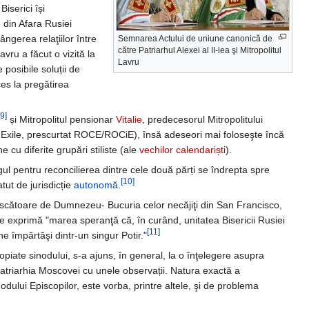
iserici își
 din Afara Rusiei
ângerea relaţiilor între
Semnarea Actului de uniune canonică de
către Patriarhul Alexei al II-lea şi Mitropolitul
vru a făcut o vizită la
Lavru
 posibile soluții de
ces la pregătirea
[9]
și Mitropolitul pensionar
Vitalie
, predecesorul Mitropolitului
Exile, prescurtat ROCE/ROCiE), însă adeseori mai foloseşte încă
cu diferite grupări stiliste (ale
vechilor calendariști
).
ul pentru reconcilierea dintre cele două părți se îndrepta spre
[10]
ut de jurisdicție
autonomă
.
Născătoare de Dumnezeu- Bucuria celor necăjiţi din San Francisco,
are exprimă "marea speranţă că, în curând, unitatea Bisericii Rusiei
[11]
ne împărtăşi dintr-un singur Potir."
iate sinodului, s-a ajuns, în general, la o înţelegere asupra
 Patriarhia Moscovei cu unele observații. Natura exactă a
dului Episcopilor, este vorba, printre altele, şi de problema