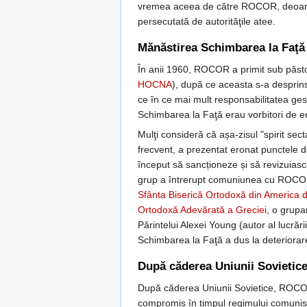
vremea aceea de către ROCOR, deoarece
persecutată de autorităţile atee.
Mănăstirea Schimbarea la Faţ
În anii 1960, ROCOR a primit sub păst
HOCNA
), după ce aceasta s-a desprin
ce în ce mai mult responsabilitatea gest
Schimbarea la Faţă erau vorbitori de 
Mulţi consideră că așa-zisul "spirit s
frecvent, a prezentat eronat punctele de
început să sancționeze și să revizuiască
grup a întrerupt comuniunea cu ROCOR (
Sfânta Biserică Ortodoxă din America 
Ortodoxă Adevărată a Greciei
, o grupa
Părintelui Alexei Young (autor al lucrări
Schimbarea la Faţă a dus la deteriora
După căderea Uniunii Sovietic
După căderea Uniunii Sovietice, ROCO
compromis în timpul regimului comunist