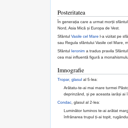
Posteritatea
În generația care a urmat morții sfântu
Nord, Asia Mică și Europa de Vest.
Sfântul
Vasile cel Mare
l-a vizitat pe s
sau Regula sfântului Vasile cel Mare, m
Sfântul
Ieronim
a tradus pravila Sfântul
cea mai influentă figură a monahismului 
Imnografie
Tropar
,
glasul
al 5-lea:
Arătatu-te-ai mai mare turmei Păstor
deprinzând, și pe aceasta iarăși ai î
Condac
, glasul al 2-lea:
Luminător luminos te-ai arătat margin
înfrânarea trupul ți-ai topit, rugându