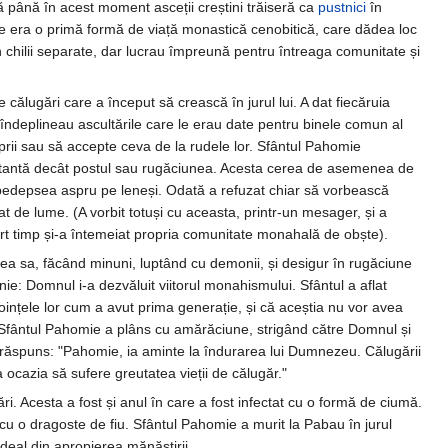
 până în acest moment asceții creștini trăiseră ca
pustnici
în
e era o primă formă de viață monastică cenobitică, care dădea loc
u în chilii separate, dar lucrau împreună pentru întreaga comunitate și
călugări care a început să crească în jurul lui. A dat fiecăruia
îndeplineau ascultările care le erau date pentru binele comun al
oprii sau să accepte ceva de la rudele lor. Sfântul Pahomie
ortantă decât postul sau rugăciunea. Acesta cerea de asemenea de
i pedepsea aspru pe leneși. Odată a refuzat chiar să vorbească
t de lume. (A vorbit totuși cu aceasta, printr-un mesager, și a
urt timp și-a întemeiat propria comunitate monahală de obște).
irea sa, făcând minuni, luptând cu demonii, și desigur în rugăciune
enie: Domnul i-a dezvăluit viitorul monahismului. Sfântul a aflat
voințele lor cum a avut prima generație, și că aceștia nu vor avea
, Sfântul Pahomie a plâns cu amărăciune, strigând către Domnul și
a răspuns: "Pahomie, ia aminte la îndurarea lui Dumnezeu. Călugării
a ocazia să sufere greutatea vieții de călugăr."
. Acesta a fost și anul în care a fost infectat cu o formă de ciumă.
t cu o dragoste de fiu. Sfântul Pahomie a murit la Pabau în jurul
 deal din apropierea mănăstirii.