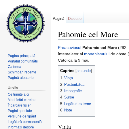
Pagină
Discuție
Pahomie cel Mare
Salt la:
navigare
,
căutare
Preacuviosul
Pahomie cel Mare
(292 
întemeietor al
monahismului
de obște (
Pagina principală
Catolică la 9 mai.
Portalul comunității
Cafenea
Cuprins
[
ascunde
]
Schimbări recente
Pagină aleatorie
1
Viața
2
Posteritatea
Unelte
3
Imnografie
Ce trimite aici
4
Surse
Modificări corelate
5
Legături externe
Încărcare fișier
6
Note
Pagini speciale
Versiune de tipărit
Legătură permanentă
Viața
Informații despre