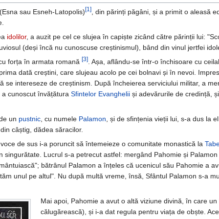
[1]
 (Esna sau Esneh-Latopolis)
, din părinți păgâni, și a primit o aleasă ed
e.
tea
idolilor
, a auzit pe cel ce slujea în capiște zicând către părinții lui: "Sc
cuviosul (deși încă nu cunoscuse creștinismul), bând din vinul jertfei idole
[3]
 cu forța în armata romană
. Așa, aflându-se într-o închisoare cu ceilalț
prima dată creștini, care slujeau acolo pe cei bolnavi și în nevoi. Impr
 se intereseze de creștinism. După încheierea serviciului militar, a me
, a cunoscut învățătura
Sfintelor Evanghelii
și adevărurile de credință, și
 de un
pustnic
, cu numele
Palamon
, și de sfințenia vieții lui, s-a dus la
 din câștig, dădea săracilor.
 voce de sus i-a poruncit să întemeieze o comunitate monastică la
Tabe
singurătate. Lucrul s-a petrecut astfel: mergând Pahomie și Palamon odat
ântuiască"; bătrânul Palamon a înțeles că ucenicul său Pahomie a avut o 
tăm unul pe altul". Nu după multă vreme, însă, Sfântul Palamon s-a mutat 
Mai apoi, Pahomie a avut o altă viziune divină, în care un 
călugărească), și i-a dat regula pentru viața de obște. Ac