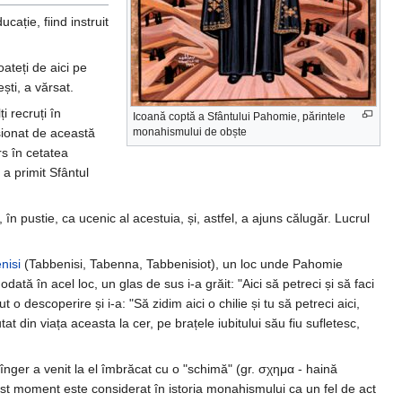
ucație, fiind instruit
oateți de aici pe
ști, a vărsat.
i recruți în
Icoană coptă a Sfântului Pahomie, părintele
esionat de această
monahismului de obște
rs în cetatea
 a primit Sfântul
 el, în pustie, ca ucenic al acestuia, și, astfel, a ajuns călugăr. Lucrul
nisi
(Tabbenisi, Tabenna, Tabbenisiot), un loc unde Pahomie
ă în acel loc, un glas de sus i-a grăit: "Aici să petreci și să faci
descoperire și i-a: "Să zidim aici o chilie și tu să petreci aici,
din viața aceasta la cer, pe brațele iubitului său fiu sufletesc,
înger a venit la el îmbrăcat cu o "schimă" (gr. σχημα - haină
est moment este considerat în istoria monahismului ca un fel de act