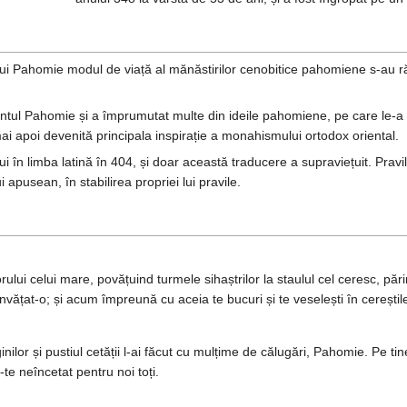
lui Pahomie modul de viață al mănăstirilor cenobitice pahomiene s-au ră
fântul Pahomie și a împrumutat multe din ideile pahomiene, pe care le-a ad
ai apoi devenită principala inspirație a monahismului ortodox oriental.
ui în limba latină în 404, și doar această traducere a supraviețuit. Pravi
apusean, în stabilirea propriei lui pravile.
ului celui mare, povățuind turmele sihaștrilor la staulul cel ceresc, pă
nvățat-o; și acum împreună cu aceia te bucuri și te veselești în cereștile
ilor și pustiul cetății l-ai făcut cu mulțime de călugări, Pahomie. Pe tine
-te neîncetat pentru noi toți.