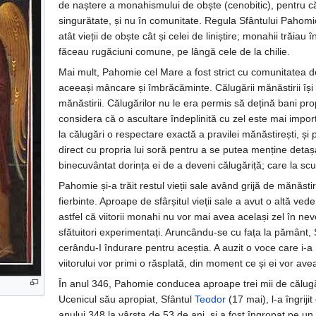
de naștere a monahismului de obște (cenobitic), pentru că
singurătate, și nu în comunitate. Regula Sfântului Pahomi
atât vieții de obște cât și celei de liniștire; monahii trăia
făceau rugăciuni comune, pe lângă cele de la chilie.
Mai mult, Pahomie cel Mare a fost strict cu comunitatea de 
aceeași mâncare și îmbrăcăminte. Călugării mănăstirii își 
mănăstirii. Călugărilor nu le era permis să dețină bani pr
considera că o ascultare îndeplinită cu zel este mai imp
la călugări o respectare exactă a pravilei mănăstirești, ș
direct cu propria lui soră pentru a se putea menține detașa
binecuvântat dorința ei de a deveni călugăriță; care la sc
Pahomie și-a trăit restul vieții sale având grijă de mănăst
fierbinte. Aproape de sfârșitul vieții sale a avut o altă ved
astfel că viitorii monahi nu vor mai avea același zel în ne
sfătuitori experimentați. Aruncându-se cu fața la pământ
cerându-I îndurare pentru aceștia. A auzit o voce care i-
viitorului vor primi o răsplată, din moment ce și ei vor ave
În anul 346, Pahomie conducea aproape trei mii de călugări
Ucenicul său apropiat, Sfântul
Teodor
(17 mai), l-a îngriji
anului 348 la vârsta de 53 de ani, și a fost îngropat pe un