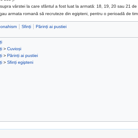
upra vârstei la care sfântul a fost luat la armată: 18, 19, 20 sau 21 de 
igau armata romană să recruteze din egipteni, pentru o perioadă de tim
onahism
Sfinți
Părinți ai pustiei
ți
ți
>
Cuvioși
ți
>
Părinți ai pustiei
ți
>
Sfinți egipteni