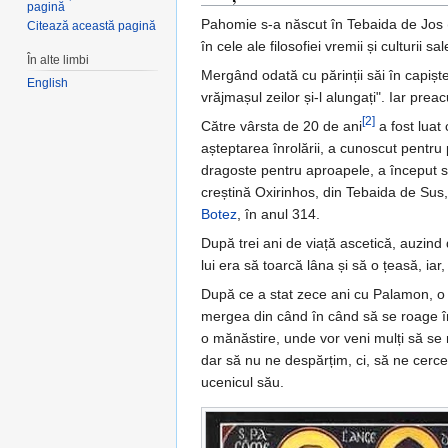
pagină
Pahomie s-a născut în Tebaida de Jos
Citează această pagină
în cele ale filosofiei vremii și culturii sal
În alte limbi
Mergând odată cu părinții săi în capiș
English
vrăjmașul zeilor și-l alungați". Iar prea
[2]
Către vârsta de 20 de ani
a fost luat
așteptarea înrolării, a cunoscut pentru 
dragoste pentru aproapele, a început să
creștină Oxirinhos, din Tebaida de Sus
Botez
, în anul 314.
După trei ani de viață ascetică, auzind
lui era să toarcă lâna și să o țeasă, iar,
După ce a stat zece ani cu Palamon, o
mergea din când în când să se roage în 
o mănăstire, unde vor veni mulți să se m
dar să nu ne despărțim, ci, să ne cerce
ucenicul său.