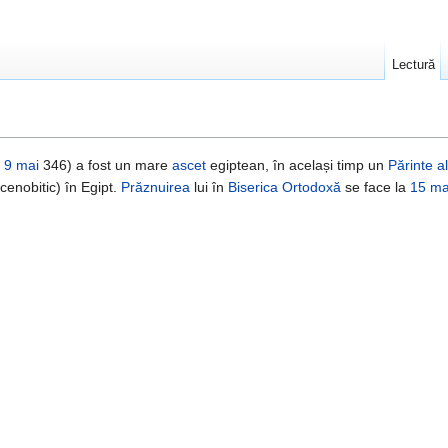
Lectură
-
9 mai
346) a fost un mare
ascet
egiptean, în același timp un
Părinte al
cenobitic) în Egipt.
Prăznuirea
lui în
Biserica Ortodoxă
se face la
15 ma