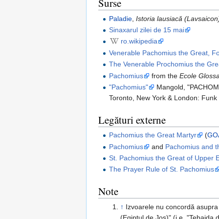
Surse
Paladie
,
Istoria lausiacă (Lavsaicon
Sinaxarul zilei de 15 mai
ro.wikipedia
Venerable Pachomius the Great, Fo
The Venerable Prochomius the Gre
Pachomius
from the
Ecole Gloss
"Pachomius"
Mangold, "PACHOMIUS,"
Toronto, New York & London: Funk 
Legături externe
Pachomius the Great Martyr
(
GO
Pachomius
and
Pachomius and th
St. Pachomius the Great of Upper E
The Prayer Rule of St. Pachomius
Note
↑
Izvoarele nu concordă asupra lo
(Egiptul de Jos)" (i.e. "Tebaida 