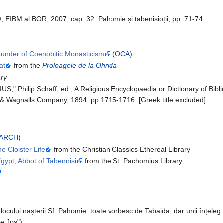
)
, EIBM al BOR, 2007, cap. 32. Pahomie și tabenisioții, pp. 71-74.
under of Coenobitic Monasticism
(
OCA
)
at
from the
Proloagele de la Ohrida
ary
 Philip Schaff, ed., A Religious Encyclopaedia or Dictionary of Biblical
& Wagnalls Company, 1894. pp.1715-1716. [Greek title excluded]
ARCH
)
e Cloister Life
from the Christian Classics Ethereal Library
gypt, Abbot of Tabennisi
from the St. Pachomius Library
cului nașterii Sf. Pahomie: toate vorbesc de Tabaida, dar unii înțeleg "
de Jos").