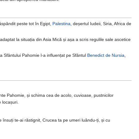
spândit peste tot în Egipt,
Palestina
, deșertul Iudeii, Siria, Africa de
aptat la situația din Asia Mică și așa a scris regulile sale ascetice
la Sfântului Pahomie l-a influențat pe Sfântul
Benedict de Nursia
,
rinte Pahomie, și schima cea de acolo, cuvioase, pustnicilor
 locașuri.
 însuți te-ai răstignit, Crucea ta pe umeri luându-ți, și cu