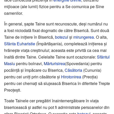
mijloace (ale lumii) fizice pentru a Se comunica pe Sine
oamenilor.
În general, șapte Taine sunt recunoscute, deși numărul nu
a fost niciodată fixat dogmatic de către Biserică. Sunt două
Taine de inițiere în Biserică,
botezul
și
mirungerea
. O alta,
Sfânta Euharistie
(Împărtășania), completează inițierea și
hrănește viața creștinului; aceasta este privită ca cea mai
înaltă dintre Taine. Celelalte Taine sunt ocazionale:
Sfântul
Maslu
pentru bolnavi,
Mărturisirea
(Spovedania) pentru
pocăință și împăcare cu Biserica,
Căsătoria
(Cununia)
pentru cei uniți prin căsătorie și
Hirotonirea
(Preoția)
pentru cei chemați să slujească Biserica în diferitele Trepte
Preoțești.
Toate Tainele cer pregătiri înaintemergătoare în viața
bisericească și astfel nu pot fi administrate persoanelor din
afara Bisericii Ortodoxe. O excepție este
botezul
, aceasta