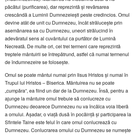
păcătui (purificarea), dar reprezintă și revărsarea
crescândă a Luminii Dumnezeiești peste credincios. Omul
devine atât de unit cu Dumnezeu, încât strălucește prin
asemănarea sa cu Dumnezeu, uneori strălucind în
adevăratul sens al cuvântului ca purtător de Lumină
Necreată. De multe ori, cei trei termeni care reprezintă
treptele mântuirii se întrepătrund, astfel că numai termenul
de îndumnezeire se folosește.
Omul se poate mântui numai prin Iisus Hristos și numai în
Trupul lui Hristos – Biserica. Mântuirea nu se poate
„cumpăra”, ea fiind un dar de la Dumnezeu. Însă, pentru a
ajunge la mântuire omul trebuie să conlucreze cu
Dumnezeu deoarece Dumnezeu nu va încălca voia liberă
a omului. Așadar, o viață dusă în pocăință și participarea la
Sfintele Taine este felul în care omul conlucrează cu
Dumnezeu. Conlucrarea omului cu Dumnezeu se numește