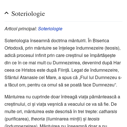
Soteriologie
Articol principal:
Soteriologie
Soteriologia înseamnă doctrina mântuirii. În Biserica
Ortodoxă, prin mântuire se înțelege îndumnezeire (teosis),
adică procesul infinit prin care creștinul se împărtășește
din ce în ce mai mult cu Dumnezeirea, devenind după Har
ceea ce Hristos este după Ființă. Legat de îndumnezeire,
Sfântul Atanasie cel Mare, a spus că „Fiul lui Dumnezeu s-
a făcut om, pentru ca omul să se poată face Dumnezeu”.
Mântuirea nu cuprinde doar întreagă viața pământească a
creștinului, ci și viața veșnică a veacului ce va să fie. De
multe ori, mântuirea este descrisă în trei trepte:
catharsis
(purificarea),
theoria
(iluminarea minții) și
teosis
(îndumnezeirea). Mântuirea nu înseamnă doar a nu