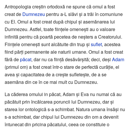
Antropologia creștin ortodoxă ne spune că omul a fost
creat de
Dumnezeu
pentru a-L slăvi și a trăi în comuniune
cu El. Omul a fost creat după chipul și asemănarea lui
Dumnezeu. Astfel, toate ființele omenești au o valoare
infinită pentru că poartă pecetea de neșters a Creatorului.
Ființele omenești sunt alcătuite din trup și
suflet
, acestea
fiind părți permanente ale naturii umane. Omul a fost creat
fără de
păcat
, dar nu ca ființă desăvârșită; deci, deși
Adam
(primul om) a fost creat într-o stare de perfectă curăție, el
avea și capacitatea de a crește sufletește, de a se
asemăna din ce în ce mai mult cu Dumnezeu.
La căderea omului in păcat, Adam și Eva nu numai că au
păcătuit prin încălcarea poruncii lui Dumnezeu, dar și
starea lor ontologică s-a schimbat. Natura umana însăși nu
s-a schimbat, dar chipul lui Dumnezeu din om a devenit
întunecat din pricina păcatului, ceea ce constituie o