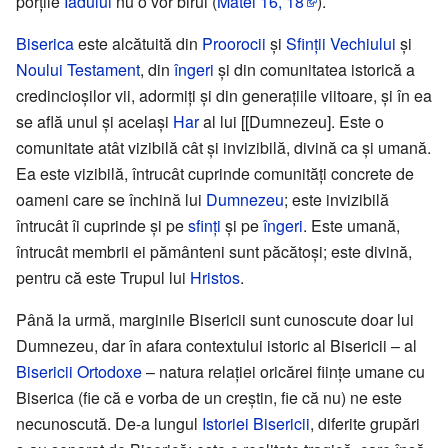
porțile
Iadului
nu o vor birui (
Matei 16, 18
).
Biserica
este alcătuită din
Proorocii
și
Sfinții
Vechiului
și
Noului Testament
, din
îngeri
și din comunitatea istorică a
credincioșilor vii, adormiți și din generațiile viitoare, și în ea
se află unul și același
Har
al lui [[Dumnezeu]. Este o
comunitate atât vizibilă cât și invizibilă, divină ca și umană.
Ea este vizibilă, întrucât cuprinde comunități concrete de
oameni care se închină lui
Dumnezeu
; este invizibilă
întrucât îi cuprinde și pe
sfinți
și pe
îngeri
. Este umană,
întrucât membrii ei pământeni sunt păcătoși; este divină,
pentru că este Trupul lui
Hristos
.
Până la urmă, marginile Bisericii sunt cunoscute doar lui
Dumnezeu, dar în afara contextului istoric al Bisericii – al
Bisericii Ortodoxe
– natura relației oricărei ființe umane cu
Biserica (fie că e vorba de un creștin, fie că nu) ne este
necunoscută. De-a lungul
Istoriei Bisericii
, diferite grupări