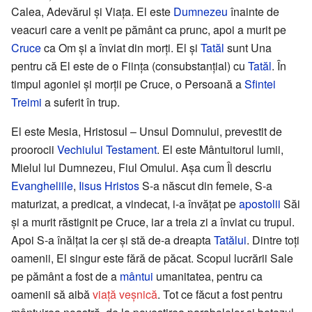
Calea, Adevărul și Viața. El este
Dumnezeu
înainte de
veacuri care a venit pe pământ ca prunc, apoi a murit pe
Cruce
ca Om și a înviat din morți. El și
Tatăl
sunt Una
pentru că El este de o Ființa (consubstanțial) cu
Tatăl
. În
timpul agoniei și morții pe Cruce, o Persoană a
Sfintei
Treimi
a suferit în trup.
El este Mesia, Hristosul – Unsul Domnului, prevestit de
proorocii
Vechiului Testament
. El este Mântuitorul lumii,
Mielul lui Dumnezeu, Fiul Omului. Așa cum Îl descriu
Evangheliile
,
Iisus Hristos
S-a născut din femeie, S-a
maturizat, a predicat, a vindecat, i-a învățat pe
apostolii
Săi
și a murit răstignit pe Cruce, iar a treia zi a înviat cu trupul.
Apoi S-a înălțat la cer și stă de-a dreapta
Tatălui
. Dintre toți
oamenii, El singur este fără de păcat. Scopul lucrării Sale
pe pământ a fost de a
mântui
umanitatea, pentru ca
oamenii să aibă
viață veșnică
. Tot ce făcut a fost pentru