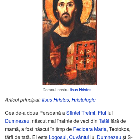
Domnul nostru
Iisus Hristos
Articol principal:
Iisus Hristos
,
Hristologie
Cea de-a doua Persoană a
Sfintei Treimi
,
Fiul
lui
Dumnezeu
, născut mai înainte de veci din
Tatăl
fără de
mamă, a fost născut în timp de
Fecioara Maria
, Teotokos,
fără de tată. El este
Logosul, Cuvântul
lui
Dumnezeu
și S-