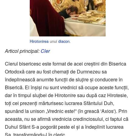
Hirotonirea
unui
diacon
.
Articol principal:
Cler
Clerul bisericesc este format de acei creștini din Biserica
Ortodoxă care au fost chemați de Dumnezeu sa
îndeplinească anumite funcții de slujire și conducere în
Biserică. Ei înșiși nu sunt vrednici să ocupe aceste funcții,
dar în timpul slujbei de Hirotonire sau după caz Hirotesie,
toți cei prezenți mărturisesc lucrarea Sfântului Duh,
spunând la unison „Vrednic este!” (în greacă 'Axios'). Prin
aceasta, nu se afirmă vrednicia credinciosului, ci faptul că
Duhul Sfânt S-a pogorât peste el și a îndeplinit lucrarea
Sa, transformându-l în cleric.