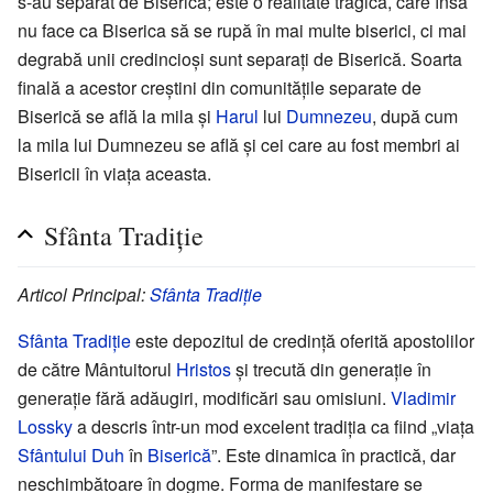
s-au separat de Biserică; este o realitate tragică, care însă
nu face ca Biserica să se rupă în mai multe biserici, ci mai
degrabă unii credincioși sunt separați de Biserică. Soarta
finală a acestor creștini din comunitățile separate de
Biserică se află la mila și
Harul
lui
Dumnezeu
, după cum
la mila lui Dumnezeu se află și cei care au fost membri ai
Bisericii în viața aceasta.
Sfânta Tradiție
Articol Principal:
Sfânta Tradiție
Sfânta Tradiție
este depozitul de credință oferită apostolilor
de către Mântuitorul
Hristos
și trecută din generație în
generație fără adăugiri, modificări sau omisiuni.
Vladimir
Lossky
a descris într-un mod excelent tradiția ca fiind „viața
Sfântului Duh
în
Biserică
”. Este dinamica în practică, dar
neschimbătoare în dogme. Forma de manifestare se