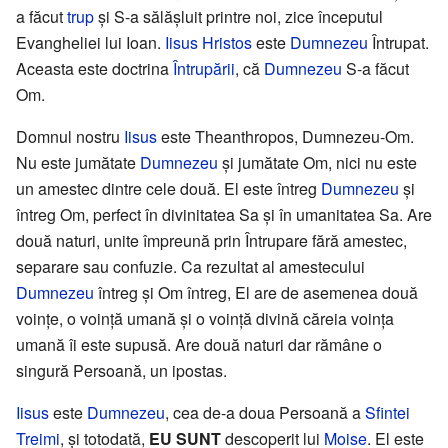
a făcut
trup
și S-a sălășluit printre noi, zice începutul
Evangheliei lui Ioan.
Iisus Hristos
este
Dumnezeu
Întrupat.
Aceasta este doctrina
Întrupării
, că
Dumnezeu
S-a făcut
Om.
Domnul nostru
Iisus
este Theanthropos, Dumnezeu-Om.
Nu este jumătate
Dumnezeu
și jumătate Om, nici nu este
un amestec dintre cele două. El este întreg
Dumnezeu
și
întreg Om, perfect în divinitatea Sa și în umanitatea Sa. Are
două naturi, unite împreună prin Întrupare fără amestec,
separare sau confuzie. Ca rezultat al amestecului
Dumnezeu
întreg și Om întreg, El are de asemenea două
voințe, o voință umană și o voință divină căreia voința
umană îi este supusă. Are două naturi dar rămâne o
singură Persoană, un ipostas.
Iisus
este
Dumnezeu
, cea de-a doua Persoană a
Sfintei
Treimi
, și totodată,
EU SUNT
descoperit lui
Moise
. El este