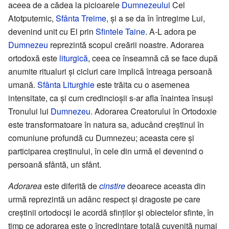
aceea de a cădea la picioarele
Dumnezeului
Cel
Atotputernic,
Sfânta Treime
, și a se da în întregime Lui,
devenind unit cu El prin
Sfintele Taine
. A-L adora pe
Dumnezeu
reprezintă scopul creării noastre. Adorarea
ortodoxă este
liturgică
, ceea ce înseamnă că se face după
anumite ritualuri și cicluri care implică întreaga persoană
umană.
Sfânta Liturghie
este trăita cu o asemenea
intensitate, ca și cum credincioșii s-ar afla înaintea însuși
Tronului lui
Dumnezeu
. Adorarea Creatorului în Ortodoxie
este transformatoare în natura sa, aducând creștinul în
comuniune profundă cu Dumnezeu; aceasta cere și
participarea creștinului, în cele din urmă el devenind o
persoană sfântă, un sfânt.
Adorarea
este diferită de
cinstire
deoarece aceasta din
urmă reprezintă un adânc respect și dragoste pe care
creștinii ortodocși le acordă sfinților și obiectelor sfinte, în
timp ce adorarea este o încredințare totală cuvenită numai