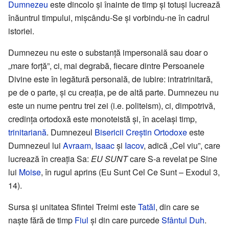
Dumnezeu
este dincolo și înainte de timp și totuși lucrează
înăuntrul timpului, mișcându-Se și vorbindu-ne în cadrul
istoriei.
Dumnezeu nu este o substanță impersonală sau doar o
„mare forță”, ci, mai degrabă, fiecare dintre Persoanele
Divine este în legătură personală, de iubire: intratrinitară,
pe de o parte, și cu creația, pe de altă parte. Dumnezeu nu
este un nume pentru trei zei (i.e. politeism), ci, dimpotrivă,
credința ortodoxă este monoteistă și, în același timp,
trinitariană
. Dumnezeul
Bisericii Creștin Ortodoxe
este
Dumnezeul lui
Avraam
,
Isaac
și
Iacov
, adică „Cel viu”, care
lucrează în creația Sa:
EU SUNT
care S-a revelat pe Sine
lui
Moise
, în rugul aprins (Eu Sunt Cel Ce Sunt – Exodul 3,
14).
Sursa și unitatea Sfintei Treimi este
Tatăl
, din care se
naște fără de timp
Fiul
și din care purcede
Sfântul Duh
.