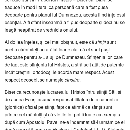
traduce în mod literal ca persoană care a fost pusă
deoparte pentru planul lui Dumnezeu, acesta fiind înțelesul
esențial. A fi sfânt înseamnă a fi pus deoparte și deci nu se
leagă neapărat de vrednicia omului.
Al doilea înțeles, și cel mai obișnuit, este că
sfinții
sunt
acei a căror vieți au arătat foarte clar că ei sunt puși
deoparte pentru a-L sluji pe Dumnezeu. Sfințenia lor, care
de fapt este sfințenia lui Hristos, a strălucit atât de puternic
încât creștinii ortodocși le acordă mare respect. Acest
respect deosebit se numește
cinstire
.
Biserica recunoaște lucrarea lui Hristos întru sfinții Săi, și
de aceea Ea își asumă responsabilitatea de a canoniza
(glorifica) oficial pe sfinți, fapt ce afirmă ca sfinții sunt
printre cei mântuiți și că viețile lor pot fi luate ca exemplu,
după cum Apostolul Pavel ne-a îndemnat să-l urmăm pe el
după cum el îl urma pe Hristos (1 Corinteni 11, 1). Slujbele