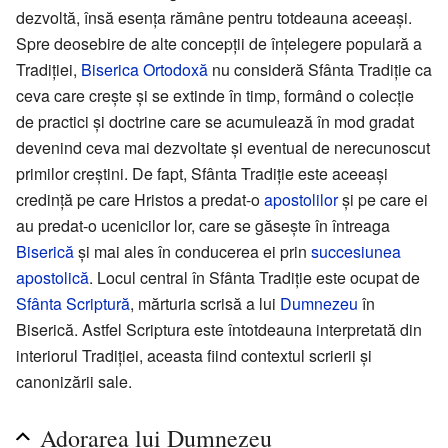
dezvoltă, însă esența rămâne pentru totdeauna aceeași.
Spre deosebire de alte concepții de înțelegere populară a
Tradiției,
Biserica Ortodoxă
nu consideră Sfânta Tradiție ca
ceva care crește și se extinde în timp, formând o colecție
de practici și doctrine care se acumulează în mod gradat
devenind ceva mai dezvoltate și eventual de nerecunoscut
primilor creștini. De fapt, Sfânta Tradiție este aceeași
credinţă pe care Hristos a predat-o
apostolilor
și pe care ei
au predat-o ucenicilor lor, care se găsește în întreaga
Biserică
și mai ales în conducerea ei prin
succesiunea
apostolică
. Locul central în Sfânta Tradiție este ocupat de
Sfânta Scriptură
, mărturia scrisă a lui
Dumnezeu
în
Biserică. Astfel Scriptura este întotdeauna interpretată din
interiorul Tradiției, aceasta fiind contextul scrierii și
canonizării sale.
Adorarea lui Dumnezeu