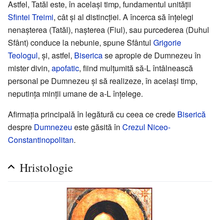
Astfel, Tatăl este, în același timp, fundamentul unității
Sfintei Treimi
, cât și al distincției. A încerca să înțelegi
nenașterea (Tatăl), nașterea (Fiul), sau purcederea (Duhul
Sfânt) conduce la nebunie, spune Sfântul
Grigorie
Teologul
, și, astfel,
Biserica
se apropie de Dumnezeu în
mister divin,
apofatic
, fiind mulțumită să-L întâlnească
personal pe Dumnezeu și să realizeze, în același timp,
neputința minții umane de a-L înțelege.
Afirmația principală în legătură cu ceea ce crede
Biserică
despre
Dumnezeu
este găsită în
Crezul Niceo-
Constantinopolitan
.
Hristologie