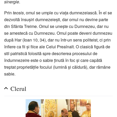
sinergie
.
Prin
teosis
, omul se umple cu viața dumnezeiască. În el se
dezvoltă însușiri dumnezeiești, dar omul nu devine parte
din Sfânta Treime. Omul se unește cu Dumnezeu, dar nu
se amestecă cu Dumnezeu. Omul poate deveni dumnezeu
după Har (Ioan 10, 34), dar nu într-un sens politeist, ci prin
înfiere ca fii și fiice ale Celui Preaînalt. O clasică figură de
stil patristică folosită spre descrierea procesului de
îndumnezeire este o sabie ținută în foc și care capătă
treptat proprietățile focului (lumină și căldură), dar rămâne
sabie.
Clerul