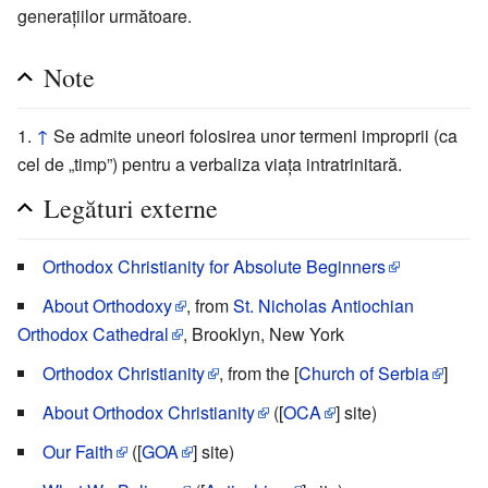
generațiilor următoare.
Note
↑
Se admite uneori folosirea unor termeni improprii (ca
cel de „timp”) pentru a verbaliza viața intratrinitară.
Legături externe
Orthodox Christianity for Absolute Beginners
About Orthodoxy
, from
St. Nicholas Antiochian
Orthodox Cathedral
, Brooklyn, New York
Orthodox Christianity
, from the [
Church of Serbia
]
About Orthodox Christianity
([
OCA
] site)
Our Faith
([
GOA
] site)