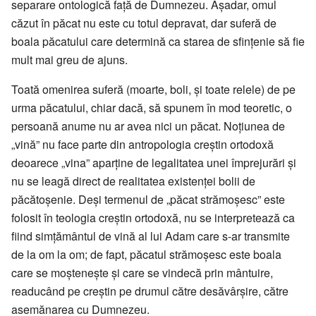
separare ontologică față de Dumnezeu. Așadar, omul
căzut în păcat nu este cu totul depravat, dar suferă de
boala păcatului care determină ca starea de sfințenie să fie
mult mai greu de ajuns.
Toată omenirea suferă (moarte, boli, și toate relele) de pe
urma păcatului, chiar dacă, să spunem în mod teoretic, o
persoană anume nu ar avea nici un păcat. Noțiunea de
„vină” nu face parte din antropologia creștin ortodoxă
deoarece „vina” aparține de legalitatea unei împrejurări și
nu se leagă direct de realitatea existenței bolii de
păcătoșenie. Deși termenul de „păcat strămoșesc” este
folosit în teologia creștin ortodoxă, nu se interpretează ca
fiind simțământul de vină al lui Adam care s-ar transmite
de la om la om; de fapt, păcatul strămoșesc este boala
care se moștenește și care se vindecă prin mântuire,
readucând pe creștin pe drumul către desăvârșire, către
asemănarea cu Dumnezeu.