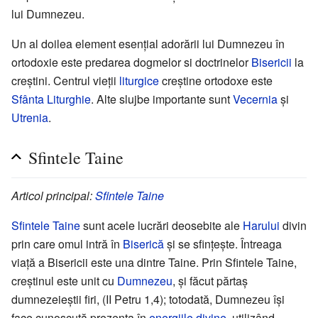
lui Dumnezeu.
Un al doilea element esențial adorării lui Dumnezeu în
ortodoxie este predarea dogmelor si doctrinelor
Bisericii
la
creștini. Centrul vieții
liturgice
creștine ortodoxe este
Sfânta Liturghie
. Alte slujbe importante sunt
Vecernia
și
Utrenia
.
Sfintele Taine
Articol principal:
Sfintele Taine
Sfintele Taine
sunt acele lucrări deosebite ale
Harului
divin
prin care omul intră în
Biserică
și se sfințește. Întreaga
viață a Bisericii este una dintre Taine. Prin Sfintele Taine,
creștinul este unit cu
Dumnezeu
, și făcut părtaș
dumnezeieștii firi, (II Petru 1,4); totodată, Dumnezeu își
face cunoscută prezența în
energiile divine
, utilizând