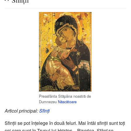
Preasfânta Stăpâna noastră de
Dumnezeu
Născătoare
Articol principal:
Sfinți
Sfinții se pot înțelege în două feluri. Mai întâi sfinții sunt toți
cei care sunt în Trupul lui Hristos – Biserica.
Sfânt
se