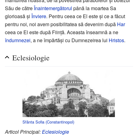
mântuirea noastră, de la povestirea parabolelor și botezul
Său de către
Înaintemergătorul
până la moartea Sa
glorioasă și
Înviere
. Pentru ceea ce El este și ce a făcut
pentru noi, noi avem posibilitatea să devenim după
Har
ceea ce El este după Ființă. Aceasta înseamnă a ne
îndumnezei
, a ne împărtăși cu Dumnezeirea lui
Hristos
.
Eclesiologie
Sfânta Sofia (Constantinopol)
Articol Principal:
Eclesiologie