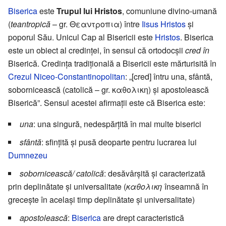
Biserica
este
Trupul lui Hristos
, comuniune divino-umană
(
teantropică
– gr. Θεαντροπια) între
Iisus Hristos
și
poporul Său. Unicul Cap al Bisericii este
Hristos
. Biserica
este un obiect al credinței, în sensul că ortodocșii
cred în
Biserică. Credința tradițională a Bisericii este mărturisită în
Crezul Niceo-Constantinopolitan
: „[cred] întru una, sfântă,
sobornicească (catolică – gr. καθολικη) și apostolească
Biserică”. Sensul acestei afirmații este că Biserica este:
una
: una singură, nedespărțită în mai multe biserici
sfântă
: sfințită și pusă deoparte pentru lucrarea lui
Dumnezeu
sobornicească/ catolică
: desăvârșită și caracterizată
prin deplinătate și universalitate (
καθολικη
înseamnă în
grecește în același timp deplinătate și universalitate)
apostolească
:
Biserica
are drept caracteristică