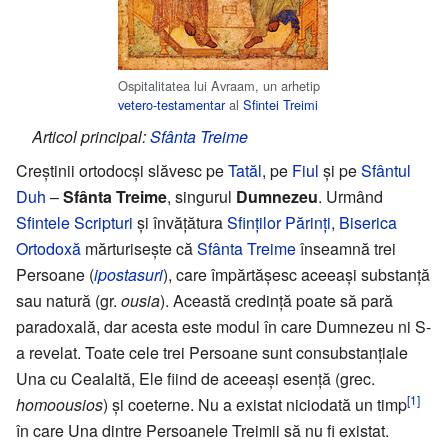
Ospitalitatea lui Avraam, un arhetip
vetero-testamentar
al
Sfintei Treimi
Articol principal:
Sfânta Treime
Creștinii ortodocși slăvesc pe
Tatăl
, pe
Fiul
și pe
Sfântul
Duh
–
Sfânta Treime
, singurul
Dumnezeu
. Urmând
Sfintele Scripturi
și învățătura
Sfinților Părinți
,
Biserica
Ortodoxă
mărturisește că
Sfânta Treime
înseamnă trei
Persoane (
ipostasuri
), care împărtășesc aceeași substanță
sau natură (gr.
ousia
). Această credință poate să pară
paradoxală, dar acesta este modul în care Dumnezeu ni S-
a revelat. Toate cele trei Persoane sunt consubstanțiale
Una cu Cealaltă, Ele fiind de aceeași esență (grec.
[1]
homoousios
) și coeterne. Nu a existat niciodată un timp
în care Una dintre Persoanele Treimii să nu fi existat.