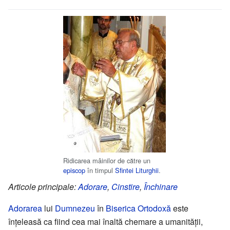
Ridicarea mâinilor de către un
episcop
în timpul
Sfintei Liturghii
.
Articole principale:
Adorare
,
Cinstire
,
Închinare
Adorarea
lui
Dumnezeu
în
Biserica Ortodoxă
este
înțeleasă ca fiind cea mai înaltă chemare a umanității,