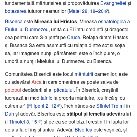
fundamentală mărturisirea și propovăduirea
Evangheliei
și
botezarea
tuturor neamurilor (
Matei 28, 18–20
).
Biserica
este
Mireasa lui Hristos
, Mireasa
eshatologică
a
Fiului
lui
Dumnezeu
, unită cu El întru credință și dragoste,
cea pentru care S-a jertfit pe
Cruce
. Relația dintre Hristos
și Biserica Sa este asemuită cu relația dintre soț și soția
sa, iar imaginea nunții pământești este o închipuire, o
umbră a nunții Mielului lui Dumnezeu cu Biserica.
Comunitatea Bisericii este locul
mântuirii
oamenilor; este
cu adevărat
Arca
în care omenirea se poate salva de
potopul
decăderii și al
păcatului
. În Biserică, creștinii
lucrează în mod
tainic
la propria mântuire, „cu frică și cu
cutremur” (
Filipeni 2, 12
), închinându-se
Sfintei Treimi
în
Duh
și adevăr. Biserica este
stâlpul și temelia adevărului
(
I Timotei 3, 15
) și pe ea se pot bizui creștinii în lupta lor
de a afla ei înșiși unicul Adevăr.
Biserica
este veșnică, și