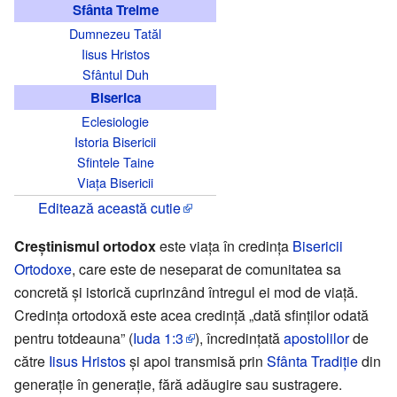
Sfânta Treime
Dumnezeu Tatăl
Iisus Hristos
Sfântul Duh
Biserica
Eclesiologie
Istoria Bisericii
Sfintele Taine
Viața Bisericii
Editează această cutie
Creștinismul ortodox
este viața în credința
Bisericii
Ortodoxe
, care este de neseparat de comunitatea sa
concretă și istorică cuprinzând întregul ei mod de viață.
Credința ortodoxă este acea credință „dată sfinților odată
pentru totdeauna” (
Iuda 1:3
), încredințată
apostolilor
de
către
Iisus Hristos
și apoi transmisă prin
Sfânta Tradiție
din
generație în generație, fără adăugire sau sustragere.