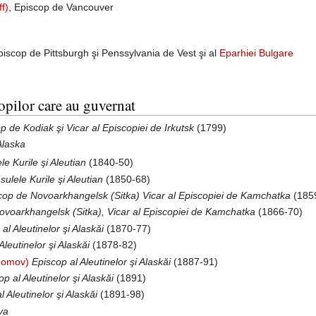
f)
, Episcop de Vancouver
episcop de Pittsburgh şi Penssylvania de Vest şi al
Eparhiei Bulgare
scopilor care au guvernat
p de Kodiak şi Vicar al Episcopiei de Irkutsk
(1799)
Alaska
e Kurile şi Aleutian
(1840-50)
ulele Kurile şi Aleutian
(1850-68)
cop de Novoarkhangelsk (Sitka) Vicar al Episcopiei de Kamchatka
(185
ovoarkhangelsk (Sitka), Vicar al Episcopiei de Kamchatka
(1866-70)
al Aleutinelor şi Alaskăi
(1870-77)
Aleutinelor şi Alaskăi
(1878-82)
onomov)
Episcop al Aleutinelor şi Alaskăi
(1887-91)
op al Aleutinelor şi Alaskăi
(1891)
l Aleutinelor şi Alaskăi
(1891-98)
va