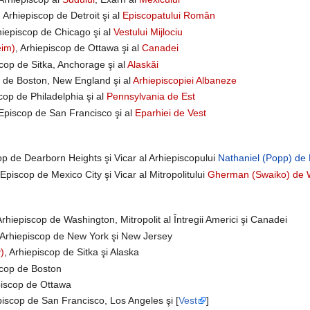
, Arhiepiscop de Detroit şi al
Episcopatului Român
hiepiscop de Chicago şi al
Vestului Mijlociu
eim)
, Arhiepiscop de Ottawa şi al
Canadei
scop de Sitka, Anchorage şi al
Alaskăi
p de Boston, New England şi al
Arhiepiscopiei Albaneze
cop de Philadelphia şi al
Pennsylvania de Est
 Episcop de San Francisco şi al
Eparhiei de Vest
op de Dearborn Heights şi Vicar al Arhiepiscopului
Nathaniel (Popp) de 
 Episcop de Mexico City şi Vicar al Mitropolitului
Gherman (Swaiko) de W
Arhiepiscop de Washington, Mitropolit al Întregii Americi şi Canadei
 Arhiepiscop de New York şi New Jersey
)
, Arhiepiscop de Sitka şi Alaska
scop de Boston
piscop de Ottawa
piscop de San Francisco, Los Angeles şi [
Vest
]