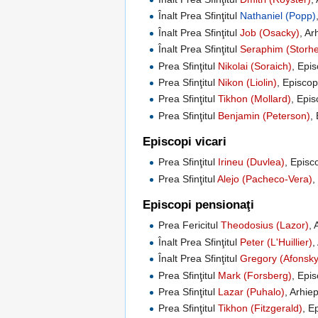
Înalt Prea Sfinţitul
Nathaniel (Popp)
Înalt Prea Sfinţitul
Job (Osacky)
, Ar
Înalt Prea Sfinţitul
Seraphim (Storh
Prea Sfinţitul
Nikolai (Soraich)
, Epi
Prea Sfinţitul
Nikon (Liolin)
, Episco
Prea Sfinţitul
Tikhon (Mollard)
, Epis
Prea Sfinţitul
Benjamin (Peterson)
,
Episcopi vicari
Prea Sfinţitul
Irineu (Duvlea)
, Episc
Prea Sfinţitul
Alejo (Pacheco-Vera)
,
Episcopi pensionaţi
Prea Fericitul
Theodosius (Lazor)
, 
Înalt Prea Sfinţitul
Peter (L'Huillier)
,
Înalt Prea Sfinţitul
Gregory (Afonsky
Prea Sfinţitul
Mark (Forsberg)
, Epi
Prea Sfinţitul
Lazar (Puhalo)
, Arhie
Prea Sfinţitul
Tikhon (Fitzgerald)
, E