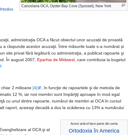
Cancelaria OCA, Oyster Bay Cove (Syosset), New York
Ortodox
zaţii, administraţia OCA a făcut obiectul unor acuzații de proastă
entru a răspunde acestor acuzaţii. Între măsurile luate s-a numărat și
 un site privat fără legătură cu administraţia, a publicat rapoarte şi
nod. În august 2007,
Eparhia de Midwest
, care contribuia la bugetul
chiar 2 milioane
[4]
, în funcţie de rapoartele şi de metoda de
imativ 12 %, iar noii membri sunt împărţiţi aproape în mod egal
danţă cu unul dintre rapoarte, numărul de membri ai OCA în cursul
alt raport, aceeaşi decadă a dus la scăderea cu 13% a numărului
Acest articol face parte din seria
Evanghelizare al OCA şi al
Ortodoxia în America