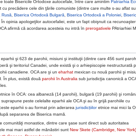
 toate Bisericile Ortodoxe autocefale, între care amintim
Patriarhia E
 cu precădere cele din ţările comuniste (dintre care multe s-au aflat su
ă Rusă
,
Biserica Ortodoxă Bulgară
,
Biserica Ortodoxă a Poloniei
,
Biseri
. În opinia apologeţilor autocefaliei, este un fapt obişnuit ca recunoaşte
 OCA afirmă că acordarea acesteia nu intră în
prerogativele
PAtriarhiei 
arhii şi 623 de parohii, misiuni şi instituţii (dintre care 456 sunt parohi
eră şi teritoriul Canadei, unde există şi o arhiepiscopie nestructurată 
parohii canadiene. OCA are şi un
eharhat
mexican cu nouă parohii şi misiu
d. În plus, există două
parohii în Australia
sub jurisdicţia canonică a OC
les.
rii etnice în OCA: cea albaneză (14 parohii), bulgară (19 parohii) şi româ
se suprapune peste celelalte eparhii ale OCA şi au în grijă parohiile cu
ceste eparhii s-au format prin aderarea
jurisdicțiilor
etnice mai mici la O
i după separarea de Biserica mamă.
comunităţi monastice, dintre care şase sunt direct sub autoritatea
ele mai mari astfel de mănăstiri sunt
New Skete (Cambridge, New York