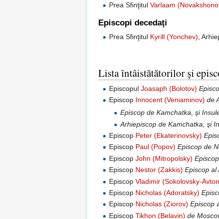
Prea Sfinţitul
Varlaam (Novakshonof
Episcopi decedaţi
Prea Sfinţitul
Kyrill (Yonchev)
, Arhi
Lista întâistătătorilor şi epi
Episcopul
Joasaph (Bolotov)
Episco
Episcop
Innocent (Veniaminov)
de 
Episcop de Kamchatka, şi Insulel
Arhiepiscop de Kamchatka, şi Ins
Episcop
Peter (Ekaterinovsky)
Epis
Episcop
Paul (Popov)
Episcop de N
Episcop
John (Mitropolsky)
Episcop 
Episcop
Nestor (Zakkis)
Episcop al 
Episcop
Vladimir (Sokolovsky-Avt
Episcop
Nicholas (Adoratsky)
Episc
Episcop
Nicholas (Ziorov)
Episcop a
Episcop
Tikhon (Belavin)
de Mosco