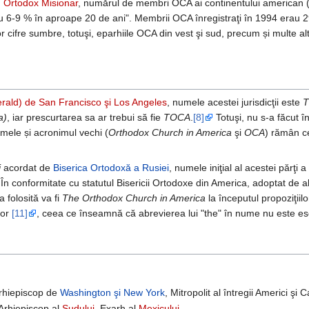
n Ortodox Misionar
, numărul de membri OCA ai continentului american 
 cu 6-9 % în aproape 20 de ani". Membrii OCA înregistraţi în 1994 erau 
or cifre sumbre, totuşi, eparhiile OCA din vest şi sud, precum și multe alt
erald) de San Francisco şi Los Angeles
, numele acestei jurisdicţii este
T
a)
, iar prescurtarea sa ar trebui să fie
TOCA
.
[8]
Totuşi, nu s-a făcut î
numele și acronimul vechi (
Orthodox Church in America
şi
OCA
) rămân ce
i
acordat de
Biserica Ortodoxă a Rusiei
, numele iniţial al acestei părţi a b
În conformitate cu statutul Bisericii Ortodoxe din America, adoptat de a
 folosită va fi
The Orthodox Church in America
la începutul propoziţiil
lor
[11]
, ceea ce înseamnă că abrevierea lui "the" în nume nu este es
Arhiepiscop de
Washington şi New York
, Mitropolit al întregii Americi şi
 Arhiepiscop al
Sudului
, Exarh al
Mexicului