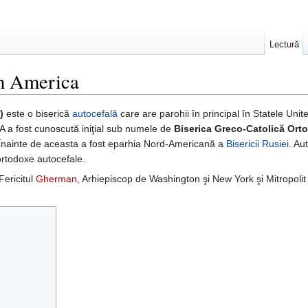
Lectură
in America
)
este o biserică
autocefală
care are parohii în principal în Statele Unit
OCA a fost cunoscută iniţial sub numele de
Biserica Greco-Catolică Ort
 Înainte de aceasta a fost eparhia Nord-Americană a
Bisericii Rusiei
. Au
ortodoxe autocefale.
Fericitul
Gherman
, Arhiepiscop de Washington şi New York şi Mitropolit al