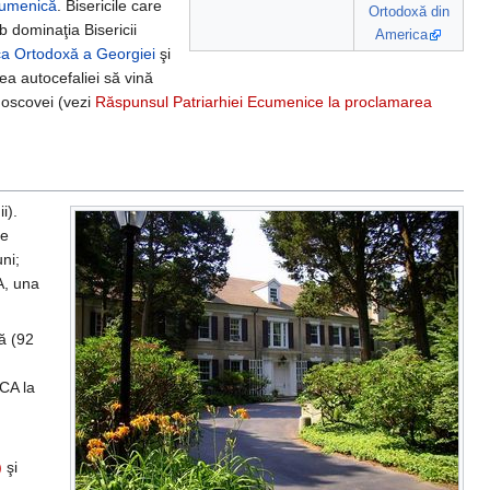
cumenică
. Bisericile care
Ortodoxă din
b dominaţia Bisericii
America
ca Ortodoxă a Georgiei
şi
rea autocefaliei să vină
Moscovei (vezi
Răspunsul Patriarhiei Ecumenice la proclamarea
i).
pe
ni;
A, una
nă (92
CA la
)
şi