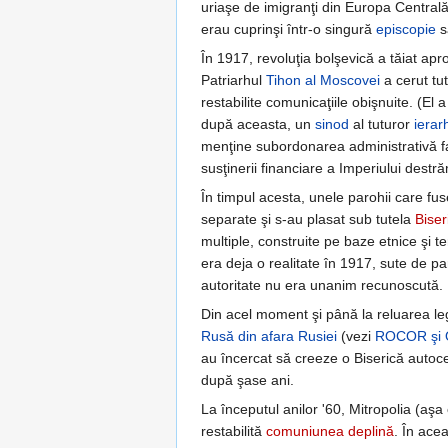
uriaşe de imigranţi din Europa Centrală,
erau cuprinşi într-o singură
episcopie
s
În 1917, revoluţia bolşevică a tăiat apr
Patriarhul
Tihon al Moscovei
a cerut tu
restabilite comunicaţiile obişnuite. (El 
după aceasta, un
sinod
al tuturor
ierarh
menţine subordonarea administrativă faţ
susţinerii financiare a Imperiului destră
În timpul acesta, unele parohii care f
separate şi s-au plasat sub tutela
Biser
multiple, construite pe baze etnice şi t
era deja o realitate în 1917, sute de pa
autoritate nu era unanim recunoscută.
Din acel moment şi până la reluarea leg
Rusă din afara Rusiei
(vezi
ROCOR şi
au încercat să creeze o Biserică auto
după şase ani.
La începutul anilor '60, Mitropolia (aş
restabilită
comuniunea deplină
. În ace