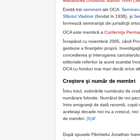
Mănăstirea Ortodoxă Sfântul Tihon (S
Există trei
seminarii
ale OCA:
Seminarul
Sfântul Vladimir
(fondat în 1938), şi
Se
formează seminarişti din jurisdicţii orto
OCA este membră a
Conferinţa Perman
Începând cu noiembrie 2005, când Protod
gestiune a finanţelor proprii. Investigaţ
concedierea şi interogarea cancelarulu
editoriale referitor la acest scandal în
OCA cu fonduri mai mari decât orice altă
Creştere şi număr de membri
Întru totul, estimările numărului de cr
numărare folosite. Numărul de noi paroh
între emigranţii de dată recentă, copii
aceleiaşi decade nici nu a crescut, ni
de membri.
[6]
După spusele Părintelui Jonathan Ivano