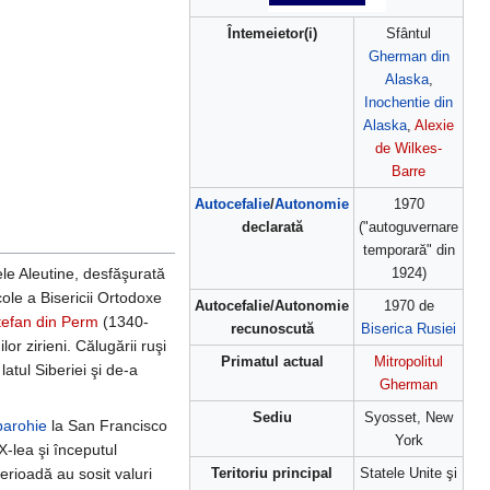
Întemeietor(i)
Sfântul
Gherman din
Alaska
,
Inochentie din
Alaska
,
Alexie
de Wilkes-
Barre
Autocefalie
/
Autonomie
1970
declarată
("autoguvernare
temporară" din
ele Aleutine, desfăşurată
1924)
ole a Bisericii Ortodoxe
Autocefalie/Autonomie
1970 de
tefan din Perm
(1340-
recunoscută
Biserica Rusiei
or zirieni. Călugării ruşi
Primatul actual
Mitropolitul
atul Siberiei şi de-a
Gherman
Sediu
Syosset, New
parohie
la San Francisco
York
IX-lea şi începutul
erioadă au sosit valuri
Teritoriu principal
Statele Unite şi