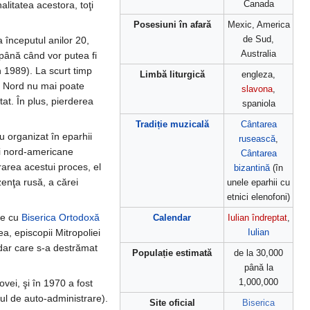
Canada
alitatea acestora, toţi
Posesiuni în afară
Mexic, America
de Sud,
a începutul anilor 20,
Australia
până când vor putea fi
 1989). La scurt timp
Limbă liturgică
engleza,
de Nord nu mai poate
slavona
,
at. În plus, pierderea
spaniola
Tradiție muzicală
Cântarea
 organizat în eparhii
rusească
,
ţii nord-americane
Cântarea
erarea acestui proces, el
bizantină
(în
zenţa rusă, a cărei
unele eparhii cu
etnici elenofoni)
ne cu
Biserica Ortodoxă
Calendar
Iulian îndreptat
,
a, episcopii Mitropoliei
Iulian
 dar care s-a destrămat
Populație estimată
de la 30,000
până la
1,000,000
vei, şi în 1970 a fost
ul de auto-administrare).
Site oficial
Biserica