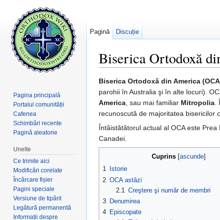
Pagină
Discuție
Biserica Ortodoxă d
Salt la:
navigare
,
căutare
Biserica Ortodoxă din America (OCA
parohii în Australia şi în alte locuri). 
Pagina principală
America
, sau mai familiar
Mitropolia
.
Portalul comunității
recunoscută de majoritatea bisericilor 
Cafenea
Schimbări recente
Întâistătătorul actual al OCA este Prea 
Pagină aleatorie
Canadei.
Unelte
Cuprins
[
ascunde
]
Ce trimite aici
1
Istorie
Modificări corelate
Încărcare fișier
2
OCA astăzi
Pagini speciale
2.1
Creştere şi număr de membri
Versiune de tipărit
3
Denumirea
Legătură permanentă
4
Episcopate
Informații despre