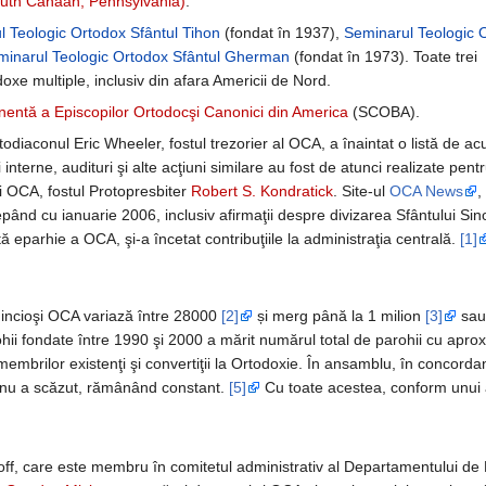
outh Canaan, Pennsylvania)
.
 Teologic Ortodox Sfântul Tihon
(fondat în 1937),
Seminarul Teologic 
minarul Teologic Ortodox Sfântul Gherman
(fondat în 1973). Toate trei
doxe multiple, inclusiv din afara Americii de Nord.
entă a Episcopilor Ortodocşi Canonici din America
(SCOBA).
iaconul Eric Wheeler, fostul trezorier al OCA, a înaintat o listă de acu
ii interne, audituri şi alte acţiuni similare au fost de atunci realizate p
i OCA, fostul Protopresbiter
Robert S. Kondratick
. Site-ul
OCA News
,
cepând cu ianuarie 2006, inclusiv afirmaţii despre divizarea Sfântului Si
 eparhie a OCA, şi-a încetat contribuţiile la administraţia centrală.
[1]
edincioşi OCA variază între 28000
[2]
și merg până la 1 milion
[3]
sau 
ii fondate între 1990 şi 2000 a mărit numărul total de parohii cu aprox
i membrilor existenţi şi convertiţii la Ortodoxie. În ansamblu, în concor
ci nu a scăzut, rămânând constant.
[5]
Cu toate acestea, conform unui 
ff, care este membru în comitetul administrativ al Departamentului de 