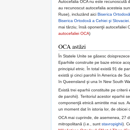
Autocefalia OCA nu este recunoscută de
au recunoscut autocefalia acesteia sunt
Ruse), incluzând aici
Biserica Ortodox
Biserica Ortodoxă a Cehiei şi Slovaciei
mai târziu; însă oponenţii autocefaliei
autocefaliei OCA
)
OCA astăzi
În Statele Unite se găsesc doisprezece ep
Eparhiile construite pe baze etnice acop
principiul etnic. În total există 91 de 
există şi cinci parohii în America de Su
în Queensland şi una în New South Wa
Există trei eparhii constituite pe crite
de parohii). Teritoriul acestor eparhii 
componenţă etnică amintite mai sus. A
un moment dat în istoria lor, de obice
OCA mai cuprinde, de asemenea, 27 de 
mitropolitană (i.e., sunt
stavropighii
). C