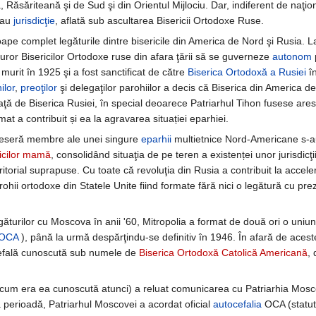
 Răsăriteană şi de Sud şi din Orientul Mijlociu. Dar, indiferent de naţion
au
jurisdicţie
, aflată sub ascultarea Bisericii Ortodoxe Ruse.
oape complet legăturile dintre bisericile din America de Nord şi Rusia. L
turor Bisericilor Ortodoxe ruse din afara ţării să se guverneze
autonom
a murit în 1925 şi a fost sanctificat de către
Biserica Ortodoxă a Rusiei
în
ilor
,
preoţilor
şi delegaţilor parohiilor a decis că Biserica din America 
ă de Biserica Rusiei, în special deoarece Patriarhul Tihon fusese arest
mat a contribuit și ea la agravarea situației eparhiei.
useseră membre ale unei singure
eparhii
multietnice Nord-Americane s-au
icilor mamă
, consolidând situaţia de pe teren a existenței unor jurisdic
eritorial suprapuse. Cu toate că revoluţia din Rusia a contribuit la accel
rohii ortodoxe din Statele Unite fiind formate fără nici o legătură cu pre
ăturilor cu Moscova în anii '60, Mitropolia a format de două ori o uniu
 OCA
), până la urmă despărţindu-se definitiv în 1946. În afară de aceste
cefală cunoscută sub numele de
Biserica Ortodoxă Catolică Americană
,
a cum era ea cunoscută atunci) a reluat comunicarea cu Patriarhia Mosco
a perioadă, Patriarhul Moscovei a acordat oficial
autocefalia
OCA (statut