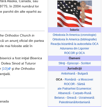
(fără Alaska, Canada, sau
29775; în 2004 numărul lor
e parohii din alte eparhii au
Istoric
Ortodoxia în America (cronologie)
he Orthodox Church in
Ortodoxia în America (bibliografie)
ncă un anunţ oficial din partea
Reacția bizantină la autocefalia OCA
le mai folosite atât în
Adunarea din Ligonier
ROCOR şi OCA
isericii a fost iniţial
Biserica
Oameni
l Doilea Sinod al Tuturor
Sfinţi
-
Episcopi
-
Scriitori
or
[10]
şi
the Orthodox
Jurisdicţii
enţială.
Antiohiană
-
Bulgară
OCA
-
Română
-
a Moscovei
ROCOR
-
Sârbă
ale Patriarhiei Ecumenice
:
Albaneză
-
Carpato-Rusă
Belarus
-
Greacă
-
Ucraineană
:
 Canada
Palestiniană/Iordaniană