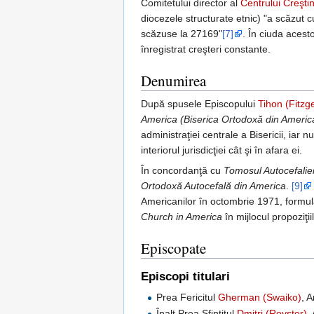
Comitetului director al
Centrului Creşti
diocezele structurate etnic) "a scăzut
scăzuse la 27169"
[7]
. În ciuda acest
înregistrat creşteri constante.
Denumirea
După spusele Episcopului
Tihon (Fitzg
America (Biserica Ortodoxă din Americ
administraţiei centrale a Bisericii, iar 
interiorul jurisdicţiei cât şi în afara ei.
În concordanţă cu
Tomosul Autocefalie
Ortodoxă Autocefală din America
.
[9]
Americanilor în octombrie 1971, formula
Church in America
în mijlocul propoziţii
Episcopate
Episcopi titulari
Prea Fericitul
Gherman (Swaiko)
, 
Înalt Prea Sfinţitul
Dmitri (Royster)
,