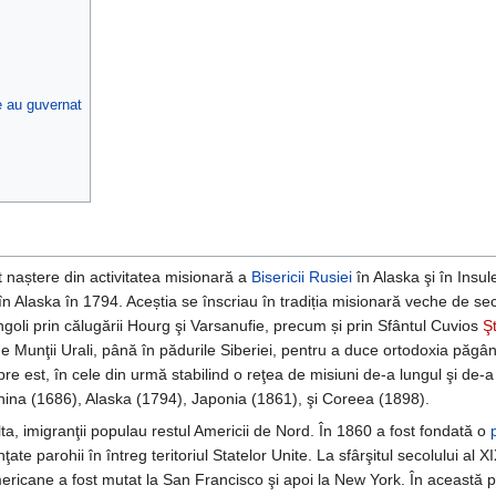
re au guvernat
 naștere din activitatea misionară a
Bisericii Rusiei
în Alaska şi în Insul
în Alaska în 1794. Aceștia se înscriau în tradiția misionară veche de sec
oli prin călugării Hourg şi Varsanufie, precum și prin Sfântul Cuvios
Ş
e Munţii Urali, până în pădurile Siberiei, pentru a duce ortodoxia păgânil
e est, în cele din urmă stabilind o reţea de misiuni de-a lungul şi de-a l
 China (1686), Alaska (1794), Japonia (1861), şi Coreea (1898).
ta, imigranţii populau restul Americii de Nord. În 1860 a fost fondată o
inţate parohii în întreg teritoriul Statelor Unite. La sfârşitul secolului al X
ericane a fost mutat la San Francisco şi apoi la New York. În această p