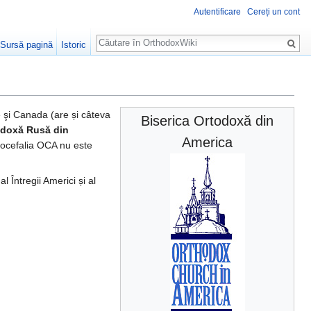
Autentificare
Cereți un cont
Căutare
Sursă pagină
Istoric
e şi Canada (are și câteva
Biserica Ortodoxă din
odoxă Rusă din
America
tocefalia OCA nu este
 Întregii Americi și al