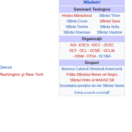
Mănăstiri
Seminarii Teologice
Hristos Mântuitorul
Sfântul Tihon
Sfânta Cruce
Sfântul Sava
Sfânta Treime
Sfânta Sofia
Sfântul Gherman
Sfântul Vladimir
Organizaţii
AOI
-
EOCS
-
IOCC
-
OCEC
OCF
-
OCL
-
OCMC
-
OCLife
-
OISM
-
OTSA
-
SCOBA
Grupuri
Detroit
Biserica Catolică Ortodoxă Americană
ashington şi New York
Frăția Sfântului Moise cel Negru
Sfântul Ordin al MANS/CSB
Societatea preoților de mir Sfântul Vasile
Editaţi această casetă