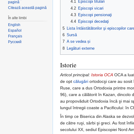
4.1
Episcopi titulari
pagină
Citează această pagină
4.2
Episcopi vicari
4.3
Episcopi pensionaţi
În alte limbi
4.4
Episcopi decedaţi
English
5
Lista întâistătătorilor şi episcopilor ca
Español
6
Sursă
Français
7
A se vedea și
Русский
8
Legături externe
Istorie
Articol principal:
Istoria OCA
OCA a luat
de opt
călugări
ortodocşi care au sosit 
Ruse, care a dus Ortodoxia printre mong
96), care a călătorit în Kazan, dincolo d
au propovăduit Ortodoxia încă şi mai spr
lungul întregii coaste a Pacificului: în
În timp ce Biserica din Alaska se dezvol
de către ruşi, sârbi şi greci. Au fost înfi
secolului XX, sediul Episcopiei Nord Am