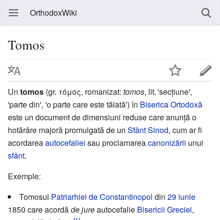
OrthodoxWiki
Tomos
Un
tomos
(gr. τόμος, romanizat:
tomos
, lit. 'secțiune',
'parte din', 'o parte care este tăiată') în
Biserica Ortodoxă
este un document de dimensiuni reduse care anunță o
hotărâre majoră promulgată de un
Sfânt Sinod
, cum ar fi
acordarea
autocefaliei
sau proclamarea
canonizării
unui
sfânt
.
Exemple:
Tomosul
Patriarhiei de Constantinopol
din
29 iunie
1850 care acordă
de jure
autocefalie
Bisericii Greciei
,
[1]