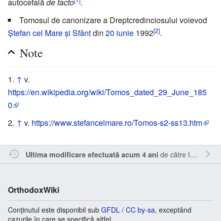
autocefală
de facto
.
Tomosul de canonizare a Dreptcredinciosului voievod
[2]
Ștefan cel Mare și Sfânt
din
20 iunie
1992
.
Note
↑
v.
https://en.wikipedia.org/wiki/Tomos_dated_29_June_185
0
↑
v.
https://www.stefancelmare.ro/Tomos-s2-ss13.htm
de către
Inistea
.
Ultima modificare efectuată acum 4 ani
OrthodoxWiki
Conținutul este disponibil sub
GFDL / CC by-sa
, exceptând
cazurile în care se specifică altfel.