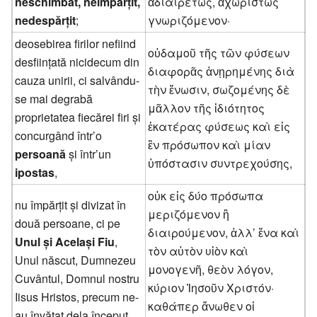
neschimbat, neîmpărțit,
ἀδιαιρέτως, ἀχωρίστως
nedespărțit
;
γνωριζόμενον·
deosebirea firilor nefiind
οὐδαμοῦ τῆς τῶν φύσεων
desființată nicidecum din
διαφορᾶς ἀνῃρημένης διὰ
cauza unirii, ci salvându-
τὴν ἕνωσιν, σωζομένης δὲ
se mai degrabă
μᾶλλον τῆς ἰδιότητος
proprietatea fiecărei firi și
ἑκατέρας φύσεως καὶ εἰς
concurgând într’o
ἓν πρόσωπον καὶ μίαν
persoană
și într’un
ὑπόστασιν συντρεχούσης,
ipostas
,
οὐκ εἰς δύο πρόσωπα
nu împărțit și divizat în
μεριζόμενον ἢ
două persoane, ci pe
διαιρούμενον, ἀλλ’ ἕνα καὶ
Unul și Același Fiu
,
τὸν αὐτὸν υἱὸν καὶ
Unul născut, Dumnezeu
μονογενῆ, θεὸν λόγον,
Cuvântul, Domnul nostru
κύριον Ἰησοῦν Χριστόν·
Iisus Hristos, precum ne-
καθάπερ ἄνωθεν οἱ
au învățat dela început