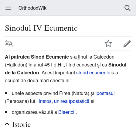
OrthodoxWiki
Sinodul IV Ecumenic
Al patrulea Sinod Ecumenic
s-a ținut la Calcedon
(Halkidon) în anul 451 d.Hr., fiind cunoscut și ca
Sinodul
de la Calcedon
. Acest important
sinod ecumenic
s-a
ocupat de două mari chestiuni:
unele aspecte privind Firea (Natura) și
Ipostasul
(Persoana) lui
Hristos
,
unirea ipostatică
și
organizarea văzută a
Bisericii
.
Istoric