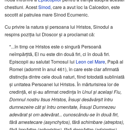
chestiuni. Acest
Sinod
, care a avut loc la Calcedon, este
socotit al patrulea mare Sinod Ecumenic.
Cu privire la natura și persoana lui Hristos, Sinodul a
respins poziția lui Dioscor și a proclamat că:
"...în timp ce Hristos este o singură Persoană
neîmpărțită, El nu este din două firi, ci în două firi.
Episcopii au salutat Tomosul lui
Leon cel Mare
, Papă al
Romei (adormit în anul 461), în care este clar afirmată
distincția dintre cele două naturi, fiind totodată subliniată
și unitatea Persoanei lui Hristos. În mărturisirea lor de
credință, ei și-au afirmat credința în
Unul și același Fiu,
Domnul nostru Iisus Hristos, Însuși desăvârșit întru
dumnezeire cât și întru omenitate, Însuși Dumnezeu
adevărat și om adevărat... cunoscându-se în două firi,
fără amestecare (asynchytos), fără schimbare (atreptos),
fără împărțire (achoristos), fără despărțire (adairetos),