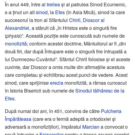
În anul 449, între
al treilea
și al patrulea Sinod Ecumenic,
s-a ținut un alt
sinod
, la
Efes
(în Asia Mică), sinod la care
succesorul la tron al Sfântului
Chiril
,
Dioscor al
Alexandriei
, a stăruit că „în Hristos este o singură fire
(
physis
)”. Această poziție este cunoscută sub numele de
monofizită
; conform acestei doctrine, Mântuitorul ar fi „din
două firi, dar după Întrupare este o singură fire întrupată a
lui Dumnezeu-Cuvântul”. Sfântul Chiril folosise și el aceste
cuvinte, dar Dioscor a omis multe din afirmațiile acestuia
care completau și echilibrau acest punct de vedere. Acest
sinod, care sprijinise
erezia
monofizită, a rămas cunoscut
în Istoria Bisericii sub numele de
Sinodul tâlhăresc de la
Efes
.
După numai doi ani, în 451, convins de către
Pulcheria
Împărăteasa
(care era o fermă adeptă a ortodoxiei și
adversară a monofiziților), împăratul
Marcian
a convocat o
nouă întrunire a
Episcopilor
pentru a tranșa asupra acestei