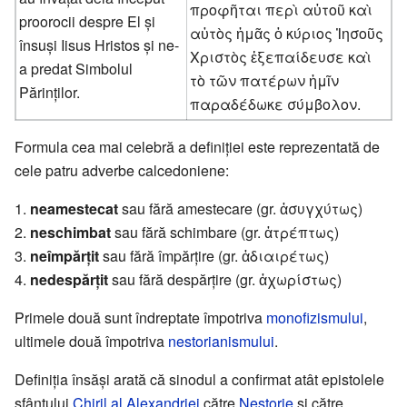
προφῆται περὶ αὐτοῦ καὶ
proorocii despre El și
αὐτὸς ἡμᾶς ὁ κύριος Ἰησοῦς
însuși Iisus Hristos și ne-
Χριστὸς ἐξεπαίδευσε καὶ
a predat Simbolul
τὸ τῶν πατέρων ἡμῖν
Părinților.
παραδέδωκε σύμβολον.
Formula cea mai celebră a definiției este reprezentată de
cele patru adverbe calcedoniene:
1.
neamestecat
sau fără amestecare (gr. ἀσυγχύτως)
2.
neschimbat
sau fără schimbare (gr. ἀτρέπτως)
3.
neîmpărțit
sau fără împărțire (gr. ἀδιαιρέτως)
4.
nedespărțit
sau fără despărțire (gr. ἀχωρίστως)
Primele două sunt îndreptate împotriva
monofizismului
,
ultimele două împotriva
nestorianismului
.
Definiția însăși arată că sinodul a confirmat atât epistolele
sfântului
Chiril al Alexandriei
către
Nestorie
și către