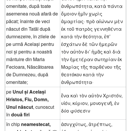
omenitate, după toate
ἀνθρωπότητα, κατὰ πάντα
asemenea nouă afară de
ὅμοιον ἡμῖν χωρὶς
păcat; înainte de veci
ἁμαρτίας· πρὸ αἰώνων μὲν
născut din Tatăl după
ἐκ τοῦ πατρὸς γεννηθέντα
dumnezeire, în zilele de
κατὰ τὴν θεότητα, ἐπ’
pe urmă Același pentru
ἐσχάτων δὲ τῶν ἡμερῶν
noi și pentru a noastră
τὸν αὐτὸν δι’ ἡμᾶς καὶ διὰ
mântuire din Maria
τὴν ἡμετέραν σωτηρίαν ἐκ
Fecioara, Născătoarea
Μαρίας τῆς παρθένου τῆς
de Dumnezeu, după
θεοτόκου κατὰ τὴν
omenitate;
ἀνθρωπότητα·
pe
Unul și Același
ἕνα καὶ τὸν αὐτὸν Χριστόν,
Hristos, Fiu, Domn,
υἱόν, κύριον, μονογενῆ, ἐν
Unul născut
, cunoscut
δύο φύσεσιν
în
două firi
în chip
neamestecat,
ἀσυγχύτως, ἀτρέπτως,