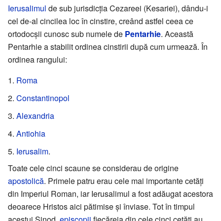
Ierusalimul
de sub jurisdicția Cezareei (Kesariei), dându-i
cel de-al cincilea loc în cinstire, creând astfel ceea ce
ortodocșii cunosc sub numele de
Pentarhie
. Această
Pentarhie a stabilit ordinea cinstirii după cum urmează. În
ordinea rangului:
Roma
Constantinopol
Alexandria
Antiohia
Ierusalim
.
Toate cele cinci scaune se considerau de origine
apostolică
. Primele patru erau cele mai importante cetăți
din Imperiul Roman, iar Ierusalimul a fost adăugat acestora
deoarece Hristos aici pătimise și înviase. Tot în timpul
acestui Sinod,
episcopii
fiecăreia din cele cinci cetăți au