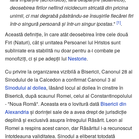
deosebirea firilor nefiind nicidecum stricată din pricina
unimii, ci mai degrabă păstrându-se însușirile fiecărei firi
[1]
într-o singură persoană și într-un singur ipostas
."
.
Această definiție, în care atât deosebirea între cele două
Firi (Naturi), cât și unitatea Persoanei lui Hristos sunt
subliniate era stabilită nu doar pentru a-i combate pe
monofiziți, ci și pe adepții lui
Nestorie
.
Cu privire la organizarea vizibilă a Bisericii, Canonul 28 al
Sinodului de la Calcedon a confirmat Canonul 3 al
Sinodului al doilea
, lăsând locul al doilea în cinstire în
Biserică, după scaunul Romei, celui al Constantinopolului
- "Noua Romă". Aceasta era o lovitură dată
Bisericii din
Alexandria
și dorinței sale de a avea drept de jurisdicție
deplină și exclusivă asupra întregului Răsărit. Leon al
Romei a respins acest canon, dar Răsăritul i-a recunoscut
întotdeauna validitatea. Sinodul a eliberat totodată