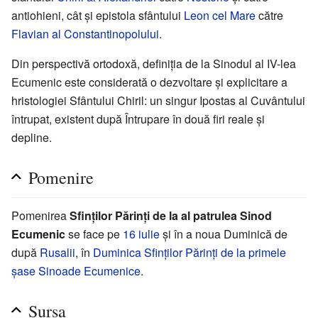
antiohieni, cât și epistola sfântului
Leon cel Mare
către
Flavian al Constantinopolului
.
Din perspectivă ortodoxă, definiția de la Sinodul al IV-lea
Ecumenic este considerată o dezvoltare și explicitare a
hristologiei Sfântului Chiril: un singur Ipostas al Cuvântului
întrupat, existent după Întrupare în două firi reale și
depline.
Pomenire
Pomenirea
Sfinților Părinți de la al patrulea Sinod
Ecumenic
se face pe
16 iulie
și în a noua Duminică de
după
Rusalii
, în
Duminica Sfinților Părinți de la primele
șase Sinoade Ecumenice
.
Sursa