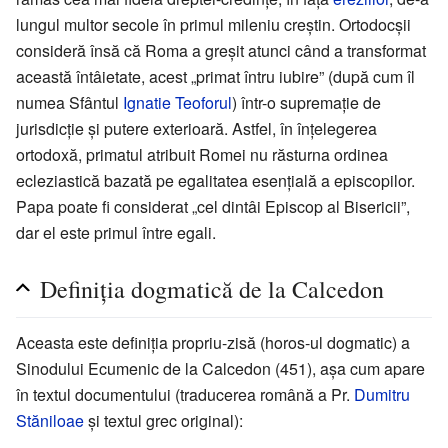
lungul multor secole în primul mileniu creștin. Ortodocșii
consideră însă că Roma a greșit atunci când a transformat
această întâietate, acest „primat întru iubire” (după cum îl
numea Sfântul
Ignatie Teoforul
) într-o supremație de
jurisdicție și putere exterioară. Astfel, în înțelegerea
ortodoxă, primatul atribuit Romei nu răsturna ordinea
ecleziastică bazată pe egalitatea esențială a episcopilor.
Papa poate fi considerat „cel dintâi Episcop al Bisericii”,
dar el este primul între egali.
Definiția dogmatică de la Calcedon
Aceasta este definiția propriu-zisă (horos-ul dogmatic) a
Sinodului Ecumenic de la Calcedon (451), așa cum apare
în textul documentului (traducerea română a Pr.
Dumitru
Stăniloae
și textul grec original):