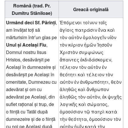
Română (trad. Pr.
Greacă originală
Dumitru Stăniloae)
Urmând deci Sf. Părinți
,
Ἑπόμενοι τοίνυν τοῖς
am învățat toți să
ἁγίοις πατράσιν ἕνα καὶ
mărturisim într’un glas pe
τὸν αὐτὸν ὁμολογεῖν υἱὸν
Unul și Același Fiu
,
τὸν κύριον ἡμῶν Ἰησοῦν
Domnul nostru Iisus
Χριστὸν συμφώνως
Hristos, desăvârșit pe
ἅπαντες ἐκδιδάσκομεν,
Același în dumnezeire și
τέλειον τὸν αὐτὸν ἐν
desăvârșit pe Același în
θεότητι καὶ τέλειον τὸν
omenitate, Dumnezeu cu
αὐτὸν ἐν ἀνθρωπότητι, θεὸν
adevărat și om cu
ἀληθῶς καὶ ἄνθρωπον
adevărat pe Același, din
ἀληθῶς τὸν αὐτὸν, ἐκ ψυχῆς
suflet rațional și trup, de
λογικῆς καὶ σώματος,
o ființă cu Tatăl după
ὁμοούσιον τῷ πατρὶ κατὰ
dumnezeire și de o ființă
τὴν θεότητα, ὁμοούσιον τὸν
cu noi pe Același după
αὐτὸν ἡμῖν κατὰ τὴν