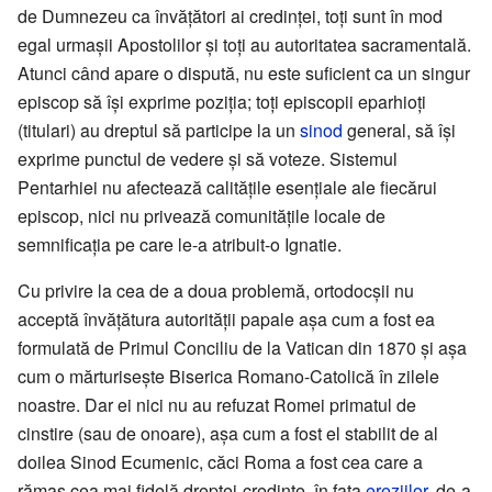
de Dumnezeu ca învățători ai credinței, toți sunt în mod
egal urmașii Apostolilor și toți au autoritatea sacramentală.
Atunci când apare o dispută, nu este suficient ca un singur
episcop să își exprime poziția; toți episcopii eparhioți
(titulari) au dreptul să participe la un
sinod
general, să își
exprime punctul de vedere și să voteze. Sistemul
Pentarhiei nu afectează calitățile esențiale ale fiecărui
episcop, nici nu privează comunitățile locale de
semnificația pe care le-a atribuit-o Ignatie.
Cu privire la cea de a doua problemă, ortodocșii nu
acceptă învățătura autorității papale așa cum a fost ea
formulată de Primul Conciliu de la Vatican din 1870 și așa
cum o mărturisește Biserica Romano-Catolică în zilele
noastre. Dar ei nici nu au refuzat Romei primatul de
cinstire (sau de onoare), așa cum a fost el stabilit de al
doilea Sinod Ecumenic, căci Roma a fost cea care a
rămas cea mai fidelă dreptei-credințe, în fața
ereziilor
, de-a