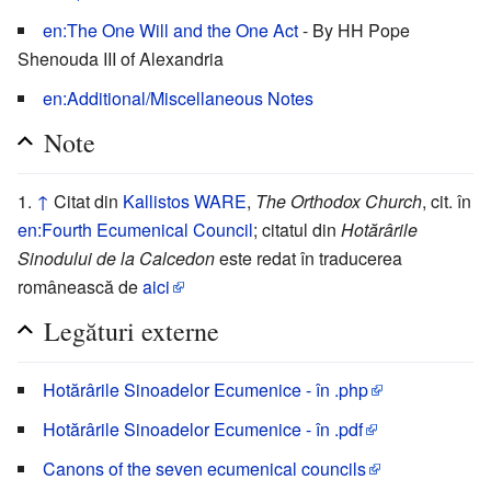
en:The One Will and the One Act
- By HH Pope
Shenouda III of Alexandria
en:Additional/Miscellaneous Notes
Note
↑
Citat din
Kallistos WARE
,
The Orthodox Church
, cit. în
en:Fourth Ecumenical Council
; citatul din
Hotărârile
Sinodului de la Calcedon
este redat în traducerea
românească de
aici
Legături externe
Hotărârile Sinoadelor Ecumenice - în .php
Hotărârile Sinoadelor Ecumenice - în .pdf
Canons of the seven ecumenical councils