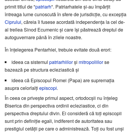
primit titlul de "
patriarh
". Patriarhatele și-au împărțit
întreaga lume cunoscută în sfere de jurisdicție, cu excepția
Ciprului
, căreia îi fusese acordată independența la cel de-
al treilea Sinod Ecumenic și care își păstrează dreptul de
autoguvernare până în zilele noastre.
În înțelegerea Pentarhiei, trebuie evitate două erori:
ideea ca sistemul
patriarhiilor
și
mitropoliilor
se
bazează pe structura ecleziastică și
ideea că Episcopul Romei (Papa) are supremația
asupra celorlalți
episcopi
.
În ceea ce privește primul aspect, ortodocșii nu înțeleg
Biserica din perspectiva ordinii ecleziastice, ci din
perspectiva dreptului divin. Ei consideră că toți episcopii
sunt prin definiție egali, indiferent de autoritatea sau
prestigiul cetății pe care o administrează. Toți ou fost unși