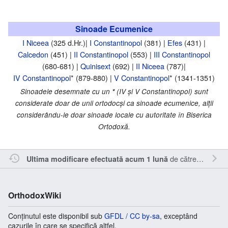
Sinoade Ecumenice
I Niceea
(325 d.Hr.)|
I Constantinopol
(381) |
Efes
(431) |
Calcedon
(451) |
II Constantinopol
(553) |
III Constantinopol
(680-681) |
Quinisext
(692) |
II Niceea
(787)|
IV Constantinopol
* (879-880) |
V Constantinopol
* (1341-1351)
Sinoadele desemnate cu un
*
(IV şi V Constantinopol) sunt
considerate doar de unii ortodocşi ca sinoade ecumenice, alţii
considerându-le doar sinoade locale cu autoritate în Biserica
Ortodoxă.
de către
Inistea
.
Ultima modificare efectuată acum 1 lună
OrthodoxWiki
Conținutul este disponibil sub
GFDL / CC by-sa
, exceptând
cazurile în care se specifică altfel.