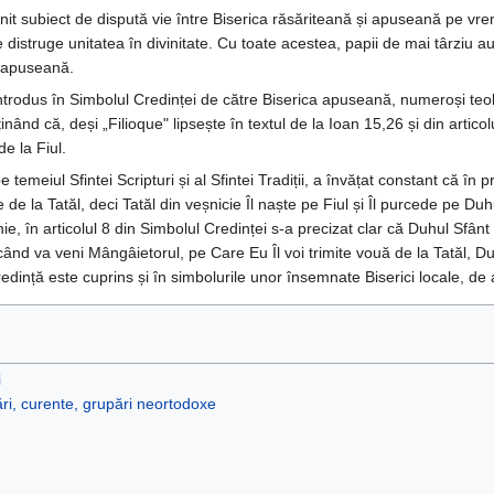
it subiect de dispută vie între Biserica răsăriteană și apuseană pe v
re distruge unitatea în divinitate. Cu toate acestea, papii de mai târziu 
a apuseană.
ntrodus în Simbolul Credinței de către Biserica apuseană, numeroși teolo
nând că, deși „Filioque" lipsește în textul de la Ioan 15,26 și din articolu
e la Fiul.
emeiul Sfintei Scripturi și al Sfintei Tradiții, a învățat constant că în pr
e de la Tatăl, deci Tatăl din veșnicie Îl naște pe Fiul și Îl purcede pe Du
, în articolul 8 din Simbolul Credinței s-a precizat clar că Duhul Sfânt
când va veni Mângâietorul, pe Care Eu Îl voi trimite vouă de la Tatăl, D
ință este cuprins și în simbolurile unor însemnate Biserici locale, de ase
i
ri, curente, grupări neortodoxe