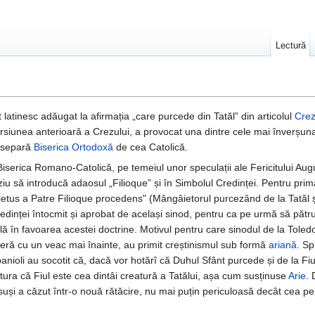
Lectură
t latinesc adăugat la afirmația „care purcede din Tatăl” din articolul
Crez
ersiunea anterioarǎ a Crezului, a provocat una dintre cele mai înverșuna
e separă
Biserica Ortodoxă
de cea Catolică.
serica Romano-Catolică, pe temeiul unor speculații ale Fericitului Augus
rziu sǎ introducă adaosul „Filioque” și în Simbolul Credinței. Pentru pr
letus a Patre Filioque procedens" (Mângâietorul purcezând de la Tatăl și
redinței întocmit și aprobat de același sinod, pentru ca pe urmă să pătr
lă în favoarea acestei doctrine. Motivul pentru care sinodul de la Toledo
aseră cu un veac mai înainte, au primit creștinismul sub formă
ariană
. Sp
panioli au socotit că, dacă vor hotărî că Duhul Sfânt purcede și de la Fiu
ățătura că Fiul este cea dintâi creatură a Tatălui, așa cum susținuse
Arie
. 
suși a căzut într-o nouă rătăcire, nu mai puțin periculoasă decât cea pe 