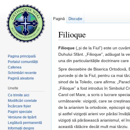
Pagină
Discuție
Filioque
Salt la:
navigare
,
căutare
Filioque
(„și de la Fiul”) este un cuvân
Duhului Sfânt. „Filioque”, adăugat la v
Pagina principală
una din particularitățile doctrinare car
Portalul comunității
Cafenea
Spre deosebire de Biserica Ortodoxǎ, Bi
Schimbări recente
purcede și de la Fiul, pentru ca mai tâ
Pagină aleatorie
sinod de la Toledo, care afirma: „Parac
„Filioque” a fost introdus în Simbolul C
Unelte
Carol cel Mare, a scris o lucrare specia
Ce trimite aici
Modificări corelate
următoarele: vizigoții, care se creștin
Încărcare fișier
de la arianism la ortodoxie, episcopii s
Pagini speciale
și astfel vizigoții arieni vor părăsi înv
Versiune de tipărit
vizigoți să părăsească arianismul, el în
Legătură permanentă
această rătăcire decât mult mai târziu.
Informații despre