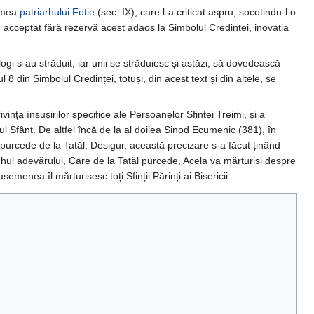
remea
patriarhului Fotie
(sec. IX), care l-a criticat aspru, socotindu-l o
au acceptat fără rezervă acest adaos la Simbolul Credinței, inovația
gi s-au străduit, iar unii se străduiesc și astăzi, să dovedească
l 8 din Simbolul Credinței, totuși, din acest text și din altele, se
ivința însușirilor specifice ale Persoanelor Sfintei Treimi, și a
hul Sfânt. De altfel încă de la al doilea Sinod Ecumenic (381), în
 purcede de la Tatăl. Desigur, această precizare s-a făcut ținând
uhul adevărului, Care de la Tatăl purcede, Acela va mărturisi despre
menea îl mărturisesc toți Sfinții Părinți ai Bisericii.