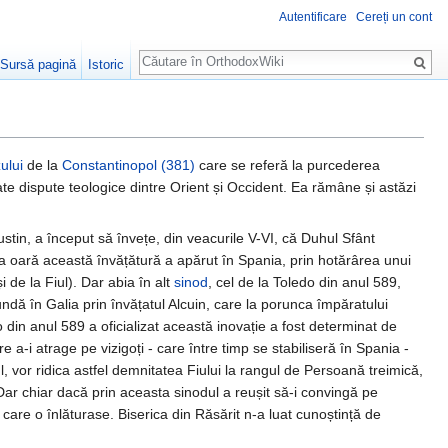
Autentificare
Cereți un cont
Căutare
Sursă pagină
Istoric
ului
de la
Constantinopol (381)
care se referă la purcederea
te dispute teologice dintre Orient și Occident. Ea rămâne și astăzi
tin, a început sǎ învețe, din veacurile V-VI, că Duhul Sfânt
ima oarǎ această învățătură a apărut în Spania, prin hotărârea unui
 de la Fiul). Dar abia în alt
sinod
, cel de la Toledo din anul 589,
undă în Galia prin învățatul Alcuin, care la porunca împăratului
 din anul 589 a oficializat această inovație a fost determinat de
re a-i atrage pe vizigoți - care între timp se stabiliseră în Spania -
l, vor ridica astfel demnitatea Fiului la rangul de Persoană treimicǎ,
Dar chiar dacă prin aceasta sinodul a reușit să-i convingă pe
care o înlăturase. Biserica din Răsărit n-a luat cunoștință de