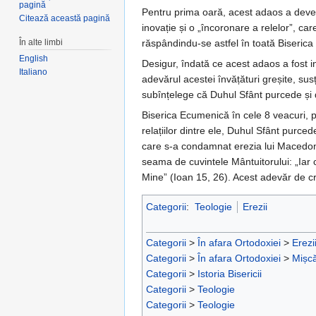
pagină
Pentru prima oară, acest adaos a deven
Citează această pagină
inovație și o „încoronare a relelor”, ca
În alte limbi
răspândindu-se astfel în toată Biseric
English
Desigur, îndată ce acest adaos a fost i
Italiano
adevărul acestei învățături greșite, susți
subînțelege că Duhul Sfânt purcede și d
Biserica Ecumenică în cele 8 veacuri, pe t
relațiilor dintre ele, Duhul Sfânt purced
care s-a condamnat erezia lui Macedonie
seama de cuvintele Mântuitorului: „Iar 
Mine” (Ioan 15, 26). Acest adevăr de cred
Categorii
:
Teologie
Erezii
Categorii
>
În afara Ortodoxiei
>
Erezi
Categorii
>
În afara Ortodoxiei
>
Mișcă
Categorii
>
Istoria Bisericii
Categorii
>
Teologie
Categorii
>
Teologie