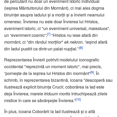
de percutant nu doar un eveniment istoric individual
(ieșirea Mântuitorului din Mormânt), ci mai ales dogma
biruinței asupra iadului și a morții și a învierii neamului
omenesc. Învierea nu este doar Învierea lui Hristos,
eveniment istoric, ci "un eveniment universal, maiestuos",
[7]
un “eveniment cosmic”;
“Hristos nu iese afară din
mormânt, ci "din rândul morților"
ek nekron
, ‘ieșind afară
[8]
din Iadul pustiit ca dintr-un palat nupțial.’”
Reprezentarea Învierii potrivit modelului iconografic
occidental "reprezintă un moment istoric", mai precis,
[9]
“pornește de la ieșirea lui Hristos din mormânt”
. În
schimb, în reprezentarea bizantină, icoana "descoperă sau
ilustrează explicit biruința Crucii; coborârea la Iad este
deja Învierea; marele
triduum mortis
întruchipează zilele
[10]
mistice în care se săvârșește Învierea.”
În plus, icoana Coborârii la Iad ilustrează și o altă