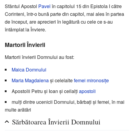
Sfântul Apostol
Pavel
în capitolul 15 din Epistola I către
Corinteni, într-o bună parte din capitol, mai ales în partea
de început, are aprecieri în legătură cu cele ce s-au
întâmplat la Înviere.
Martorii Învierii
Martorii învierii Domnului au fost:
Maica Domnului
Maria Magdalena
și celelalte
femei mironosițe
Apostolii Petru și Ioan și ceilalți
apostoli
mulți dintre ucenicii Domnului, bărbați și femei, în mai
multe arătări
Sărbătoarea Învierii Domnului