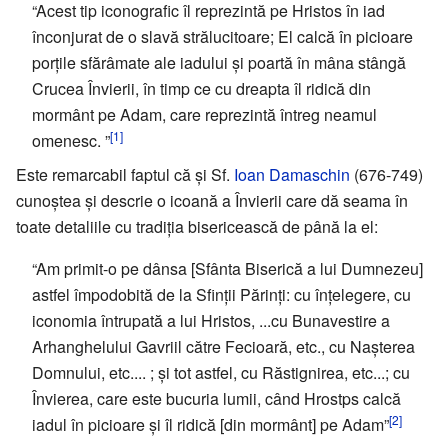
“Acest tip iconografic îl reprezintă pe Hristos în iad
înconjurat de o slavă strălucitoare; El calcă în picioare
porțile sfărâmate ale iadului și poartă în mâna stângă
Crucea Învierii, în timp ce cu dreapta îl ridică din
mormânt pe Adam, care reprezintă întreg neamul
[1]
omenesc. ”
Este remarcabil faptul că și Sf.
Ioan Damaschin
(676-749)
cunoștea și descrie o icoană a Învierii care dă seama în
toate detaliile cu tradiția bisericească de până la el:
“Am primit-o pe dânsa [Sfânta Biserică a lui Dumnezeu]
astfel împodobită de la Sfinții Părinți: cu înțelegere, cu
iconomia întrupată a lui Hristos, ...cu Bunavestire a
Arhanghelului Gavriil către Fecioară, etc., cu Nașterea
Domnului, etc.... ; și tot astfel, cu Răstignirea, etc...; cu
Învierea, care este bucuria lumii, când Hrostps calcă
[2]
iadul în picioare și îl ridică [din mormânt] pe Adam”