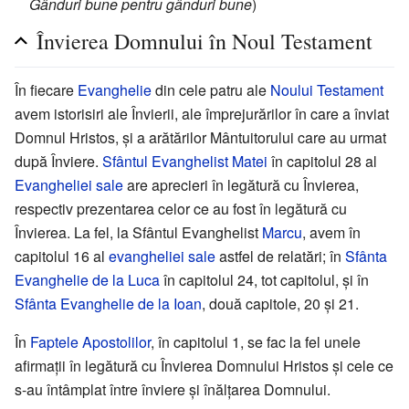
Gânduri bune pentru gânduri bune
)
Învierea Domnului în Noul Testament
În fiecare
Evanghelie
din cele patru ale
Noului Testament
avem istorisiri ale Învierii, ale împrejurărilor în care a înviat
Domnul Hristos, și a arătărilor Mântuitorului care au urmat
după Înviere.
Sfântul Evanghelist Matei
în capitolul 28 al
Evangheliei sale
are aprecieri în legătură cu Învierea,
respectiv prezentarea celor ce au fost în legătură cu
Învierea. La fel, la Sfântul Evanghelist
Marcu
, avem în
capitolul 16 al
evangheliei sale
astfel de relatări; în
Sfânta
Evanghelie de la Luca
în capitolul 24, tot capitolul, și în
Sfânta Evanghelie de la Ioan
, două capitole, 20 și 21.
În
Faptele Apostolilor
, în capitolul 1, se fac la fel unele
afirmații în legătură cu Învierea Domnului Hristos și cele ce
s-au întâmplat între înviere și înălțarea Domnului.