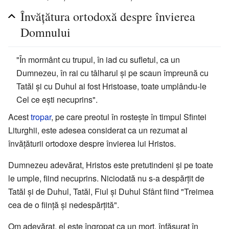
Învățătura ortodoxă despre învierea
Domnului
"În mormânt cu trupul, în iad cu sufletul, ca un
Dumnezeu, în rai cu tâlharul și pe scaun împreună cu
Tatăl și cu Duhul ai fost Hristoase, toate umplându-le
Cel ce ești necuprins".
Acest
tropar
, pe care preotul în rostește în timpul Sfintei
Liturghii, este adesea considerat ca un rezumat al
învățăturii ortodoxe despre învierea lui Hristos.
Dumnezeu adevărat, Hristos este pretutindeni și pe toate
le umple, fiind necuprins. Niciodată nu s-a despărțit de
Tatăl și de Duhul, Tatăl, Fiul și Duhul Sfânt fiind "Treimea
cea de o ființă și nedespărțită".
Om adevărat, el este îngropat ca un mort, înfășurat în