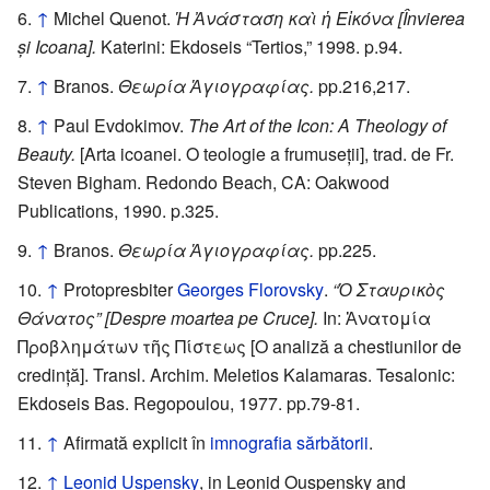
↑
Michel Quenot.
Ἡ Ἀνάσταση καὶ ἡ Εἰκόνα [Învierea
și Icoana].
Katerini: Ekdoseis “Tertios,” 1998. p.94.
↑
Branos.
Θεωρία Ἁγιογραφίας.
pp.216,217.
↑
Paul Evdokimov.
The Art of the Icon: A Theology of
Beauty.
[Arta icoanei. O teologie a frumuseții], trad. de Fr.
Steven Bigham. Redondo Beach, CA: Oakwood
Publications, 1990. p.325.
↑
Branos.
Θεωρία Ἁγιογραφίας.
pp.225.
↑
Protopresbiter
Georges Florovsky
.
“Ὁ Σταυρικὸς
Θάνατος” [Despre moartea pe Cruce].
In: Ἀνατομία
Προβλημάτων τῆς Πίστεως [O analiză a chestiunilor de
credință]. Transl. Archim. Meletios Kalamaras. Tesalonic:
Ekdoseis Bas. Regopoulou, 1977. pp.79-81.
↑
Afirmată explicit în
imnografia sărbătorii
.
↑
Leonid Uspensky
, in Leonid Ouspensky and