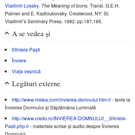
Vladimir Lossky
.
The Meaning of Icons.
Transl. G.E.H.
Palmer and E. Kadloubovsky. Crestwood, NY: St.
Vladimir’s Seminary Press, 1982. pp.187,185.
A se vedea și
Sfintele Paști
Înviere
Viața veșnică
Legături externe
http://www.nistea.com/invierea-domnului.htm
- texte la
Învierea Domnului și Săptămâna Luminată
http://www.credo.ro/INVIEREA-DOMNULUI__Sfintele-
Pasti.php
- materiale scrise și audio despre Învierea
Domnului