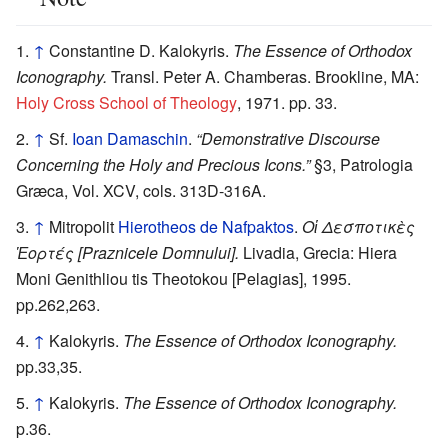
↑
Constantine D. Kalokyris.
The Essence of Orthodox
Iconography.
Transl. Peter A. Chamberas. Brookline, MA:
Holy Cross School of Theology
, 1971. pp. 33.
↑
Sf.
Ioan Damaschin
.
“Demonstrative Discourse
Concerning the Holy and Precious Icons.”
§3, Patrologia
Græca, Vol. XCV, cols. 313D-316A.
↑
Mitropolit
Hierotheos de Nafpaktos
.
Οἱ Δεσποτικὲς
Ἑορτές [Praznicele Domnului].
Livadia, Grecia: Hiera
Moni Genithliou tis Theotokou [Pelagias], 1995.
pp.262,263.
↑
Kalokyris.
The Essence of Orthodox Iconography.
pp.33,35.
↑
Kalokyris.
The Essence of Orthodox Iconography.
p.36.