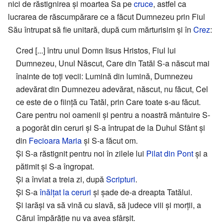
nici de răstignirea și moartea Sa pe
cruce
, astfel ca
lucrarea de răscumpărare ce a făcut Dumnezeu prin Fiul
Său întrupat să fie unitară, după cum mărturisim și în
Crez
:
Cred [...] întru unul Domn Iisus Hristos, Fiul lui
Dumnezeu, Unul Născut, Care din Tatăl S-a născut mai
înainte de toți vecii: Lumină din lumină, Dumnezeu
adevărat din Dumnezeu adevărat, născut, nu făcut, Cel
ce este de o ființă cu Tatăl, prin Care toate s-au făcut.
Care pentru noi oamenii și pentru a noastră mântuire S-
a pogorât din ceruri și S-a întrupat de la Duhul Sfânt și
din
Fecioara Maria
și S-a făcut om.
Şi S-a răstignit pentru noi în zilele lui
Pilat din Pont
și a
pătimit și S-a îngropat.
Şi a înviat a treia zi, după
Scripturi
.
Şi S-a
înălțat la ceruri
și șade de-a dreapta Tatălui.
Şi iarăși va să vină cu slavă, să judece viii și morții, a
Cărui împărăție nu va avea sfârșit.