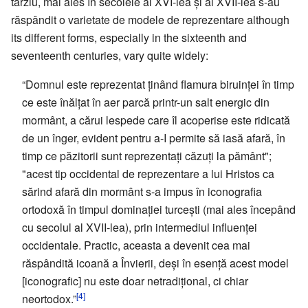
târziu, mai ales în secolele al XVI-lea și al XVII-lea s-au
răspândit o varietate de modele de reprezentare although
its different forms, especially in the sixteenth and
seventeenth centuries, vary quite widely:
“Domnul este reprezentat ținând flamura biruinței în timp
ce este înălțat în aer parcă printr-un salt energic din
mormânt, a cărui lespede care îl acoperise este ridicată
de un înger, evident pentru a-I permite să iasă afară, în
timp ce păzitorii sunt reprezentați căzuți la pământ";
"acest tip occidental de reprezentare a lui Hristos ca
sărind afară din mormânt s-a impus în iconografia
ortodoxă în timpul dominației turcești (mai ales începând
cu secolul al XVII-lea), prin intermediul influenței
occidentale. Practic, aceasta a devenit cea mai
răspândită icoană a Învierii, deși în esență acest model
[iconografic] nu este doar netradițional, ci chiar
[4]
neortodox.”