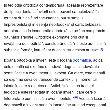
În teologia ortodoxă contemporană, această reprezentare
de tip occidental a Învierii este frecvent caracterizată în
termeni duri ca fiind "ne-istorică, pur și simplu
impresionistă și în esență neortodoxă" și caracterizează
adoptarea sa în iconografia ortodoxă ca pe "un compromis
dăunător Tradiției Ortodoxe exprimate prin cult și
învățătura de credință", considerând că "nu este admisibilă
[5]
sub nicio formă", întrucât ar duce la "sincretism artistic".
Icoana ortodoxă a Învierii este o icoană
dogmatică
, adică
este menită să exprime un adevăr dogmatic, adevărata
semnificație a evenimentului evocat. Ca atare, este menită
să exprime ceva ce transcende contextul și momentul
istoric în care s-a petrecut. Astfel, “[c]alitatea tradiției
teologice este reflectată în Icoana Învierii, care cere o
[6]
interpretare pur mistică a evenimentului.”
Această Icoană
dogmatică a Învierii pune în lumină într-un mod excepțional