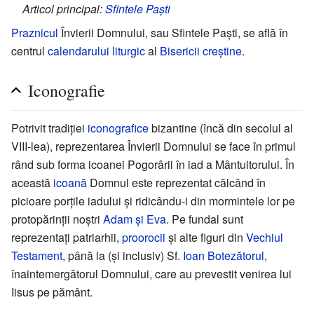
Articol principal:
Sfintele Paști
Praznicul
Învierii Domnului, sau Sfintele Paști, se află în
centrul
calendarului
liturgic
al
Bisericii creștine
.
Iconografie
Potrivit tradiției
iconografice
bizantine (încă din secolul al
VIII-lea), reprezentarea Învierii Domnului se face în primul
rând sub forma icoanei Pogorârii în iad a Mântuitorului. În
această
icoană
Domnul este reprezentat călcând în
picioare porțile iadului și ridicându-i din mormintele lor pe
protopărinții noștri
Adam și Eva
. Pe fundal sunt
reprezentați patriarhii,
proorocii
și alte figuri din
Vechiul
Testament
, până la (și inclusiv) Sf.
Ioan Botezătorul
,
înaintemergătorul Domnului, care au prevestit venirea lui
Iisus pe pământ.