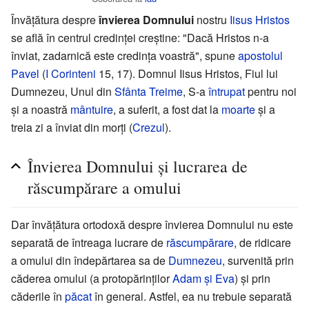
Învățătura despre
învierea Domnului
nostru
Iisus Hristos
se află în centrul credinței creștine: "Dacă Hristos n-a
înviat, zadarnică este credința voastră", spune
apostolul
Pavel
(
I Corinteni
15, 17). Domnul Iisus Hristos, Fiul lui
Dumnezeu, Unul din
Sfânta Treime
, S-a
întrupat
pentru noi
și a noastră
mântuire
, a suferit, a fost dat la
moarte
și a
treia zi a înviat din morți (
Crezul
).
Învierea Domnului și lucrarea de
răscumpărare a omului
Dar învățătura ortodoxă despre învierea Domnului nu este
separată de întreaga lucrare de
răscumpărare
, de ridicare
a omului din îndepărtarea sa de
Dumnezeu
, survenită prin
căderea omului (a protopărinților
Adam și Eva
) și prin
căderile în
păcat
în general. Astfel, ea nu trebuie separată