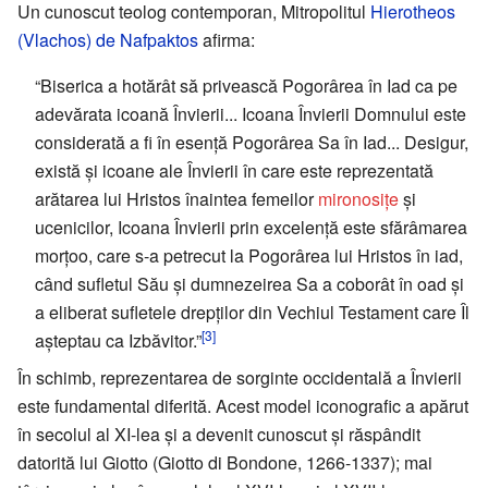
Un cunoscut teolog contemporan, Mitropolitul
Hierotheos
(Vlachos) de Nafpaktos
afirma:
“Biserica a hotărât să privească Pogorârea în Iad ca pe
adevărata icoană Învierii... Icoana Învierii Domnului este
considerată a fi în esență Pogorârea Sa în Iad... Desigur,
există și icoane ale Învierii în care este reprezentată
arătarea lui Hristos înaintea femeilor
mironosițe
și
ucenicilor, Icoana Învierii prin excelență este sfărâmarea
morțoo, care s-a petrecut la Pogorârea lui Hristos în iad,
când sufletul Său și dumnezeirea Sa a coborât în oad și
a eliberat sufletele drepților din Vechiul Testament care Îl
[3]
așteptau ca Izbăvitor.”
În schimb, reprezentarea de sorginte occidentală a Învierii
este fundamental diferită. Acest model iconografic a apărut
în secolul al XI-lea și a devenit cunoscut și răspândit
datorită lui Giotto (Giotto di Bondone, 1266-1337); mai