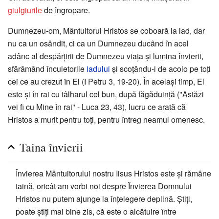
giulgiurile
de îngropare.
Dumnezeu-om, Mântuitorul Hristos se coboară la iad, dar
nu ca un osândit, ci ca un Dumnezeu ducând în acel
adânc al despărțirii de Dumnezeu viața și lumina învierii,
sfărâmând încuietorile
iadului
și scoțându-i de acolo pe toți
cei ce au crezut în El (I Petru 3, 19-20). În același timp, El
este și în rai cu tâlharul cel bun, după făgăduință ("Astăzi
vei fi cu Mine în rai" - Luca 23, 43), lucru ce arată că
Hristos a murit pentru toți, pentru întreg neamul omenesc.
Taina învierii
Învierea Mântuitorului nostru Iisus Hristos este și rămâne
taină, oricât am vorbi noi despre Învierea Domnului
Hristos nu putem ajunge la înțelegere deplină. Ştiți,
poate știți mai bine zis, că este o alcătuire între