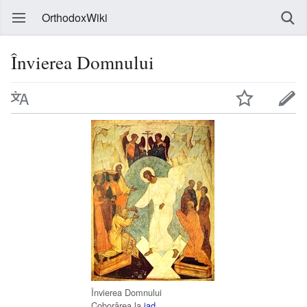
OrthodoxWiki
Învierea Domnului
Învierea Domnului
Coborârea la
iad