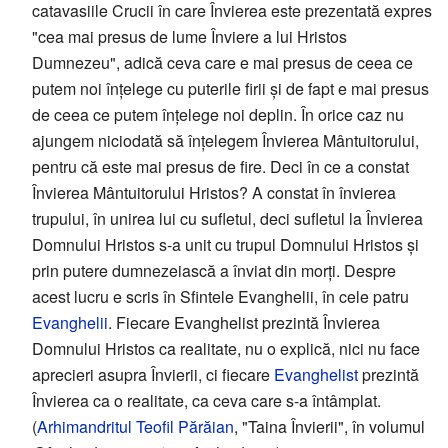
catavasiile Crucii în care Învierea este prezentată expres
"cea mai presus de lume Înviere a lui Hristos
Dumnezeu", adică ceva care e mai presus de ceea ce
putem noi înțelege cu puterile firii și de fapt e mai presus
de ceea ce putem înțelege noi deplin. În orice caz nu
ajungem niciodată să înțelegem Învierea Mântuitorului,
pentru că este mai presus de fire. Deci în ce a constat
Învierea Mântuitorului Hristos? A constat în învierea
trupului, în unirea lui cu sufletul, deci sufletul la Învierea
Domnului Hristos s-a unit cu trupul Domnului Hristos și
prin putere dumnezeiască a înviat din morți. Despre
acest lucru e scris în Sfintele Evanghelii, în cele patru
Evanghelii
. Fiecare Evanghelist prezintă Învierea
Domnului Hristos ca realitate, nu o explică, nici nu face
aprecieri asupra Învierii, ci fiecare
Evanghelist
prezintă
Învierea ca o realitate, ca ceva care s-a întâmplat.
(
Arhimandritul
Teofil Părăian
, "Taina Învierii", în volumul