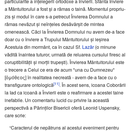
particularite a înțelegerii ortodoxe a Învierii. Sfânta Înviere
a Mântuitorului a fost și a rămas o taină. Momentul propriu-
zis și modul în care s-a petrecut Învierea Domnului a
rămas nevăzut și neînțeles desăvârșit de mintea
omenească. Căci la Învierea Domnului nu avem de-a face
doar cu o înviere a Trupului Mântuitorului și ieșirea
Acestuia din mormânt, ca în cazul Sf.
Lazăr
(o minune
vădită înaintea tuturor, urmată de reluarea cursului firesc al
coruptibilității și morții trupești). Învierea Mântuitorului este
o trecere a Celui ce era de acum "una cu Dumnezeu"
[ὁμόθεος] în realitatea necreată - avem de-a face cu o
[11]
transfigurare ontologică
. În acest sens, icoana Coborârii
la Iad ca icoană a Învierii este o reafirmare a acestei taine
inefabile. Un comentariu lucid cu privire la această
perspectivă a Părinților Bisericii oferă Leonid Uspensky,
care scrie:
“Caracterul de nepătruns al acestui eveniment pentru