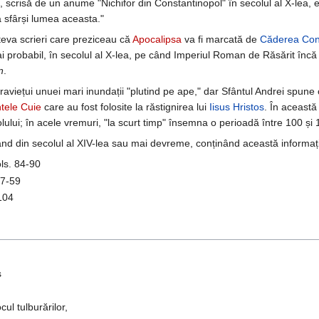
, scrisă de un anume "Nichifor din Constantinopol" în secolul al X-lea, e
 sfârși lumea aceasta."
âteva scrieri care preziceau că
Apocalipsa
va fi marcată de
Căderea Cons
 mai probabil, în secolul al X-lea, pe când Imperiul Roman de Răsărit înc
n
.
aviețui unuei mari inundații "plutind pe ape," dar Sfântul Andrei spun
ntele Cuie
care au fost folosite la răstignirea lui
Iisus Hristos
. În această 
lui; în acele vremuri, "la scurt timp" însemna o perioadă între 100 și 
ând din secolul al XIV-lea sau mai devreme, conținând această informaț
ols. 84-90
47-59
-104
s
cul tulburărilor,