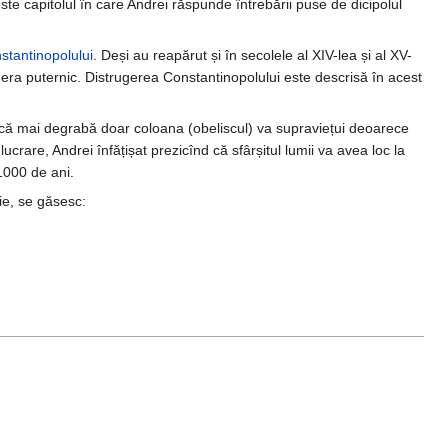
ste capitolul în care Andrei răspunde întrebării puse de dicipolul
tantinopolului
. Deși au reapărut și în secolele al XIV-lea și al XV-
ă era puternic. Distrugerea Constantinopolului este descrisă în acest
e că mai degrabă doar coloana (obeliscul) va supraviețui deoarece
lucrare, Andrei înfățișat prezicînd că sfârșitul lumii va avea loc la
1000 de ani.
ie, se găsesc: