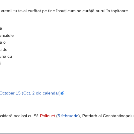
emii tu te-ai curățat pe tine însuți cum se curăță aurul în topitoare.
ea
ricitule
pă o
și de
euna cu
i
October 15 (Oct. 2 old calendar)
onsideră același cu Sf.
Polieuct
(
5 februarie
), Patriarh al Constantinopolu