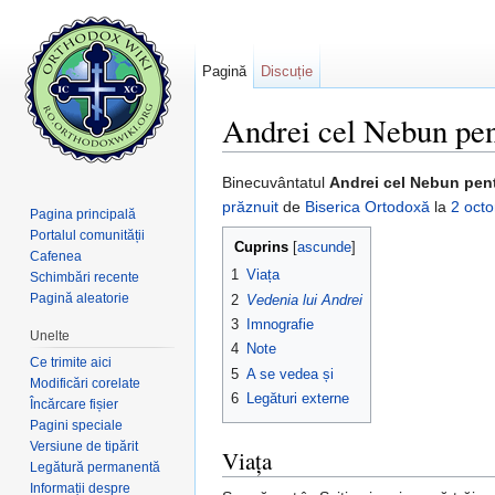
Pagină
Discuție
Andrei cel Nebun pen
Salt la:
navigare
,
căutare
Binecuvântatul
Andrei cel Nebun pent
prăznuit
de
Biserica Ortodoxă
la
2 oct
Pagina principală
Portalul comunității
Cuprins
[
ascunde
]
Cafenea
1
Viața
Schimbări recente
Pagină aleatorie
2
Vedenia lui Andrei
3
Imnografie
Unelte
4
Note
Ce trimite aici
5
A se vedea și
Modificări corelate
6
Legături externe
Încărcare fișier
Pagini speciale
Versiune de tipărit
Viața
Legătură permanentă
Informații despre