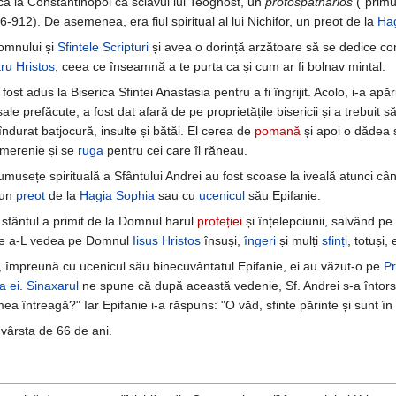
scă la Constantinopol ca sclavul lui Teognost, un
protospatharios
("primul
-912). De asemenea, era fiul spiritual al lui Nichifor, un preot de la
Ha
omnului și
Sfintele Scripturi
și avea o dorință arzătoare să se dedice co
ru Hristos
; ceea ce înseamnă a te purta ca și cum ar fi bolnav mintal.
ost adus la Biserica Sfintei Anastasia pentru a fi îngrijit. Acolo, i-a apă
e prefăcute, a fost dat afară de pe proprietățile bisericii și a trebuit să
îndurat batjocură, insulte și bătăi. El cerea de
pomană
și apoi o dădea s
smerenie și se
ruga
pentru cei care îl răneau.
rumusețe spirituală a Sfântului Andrei au fost scoase la iveală atunci câ
 un
preot
de la
Hagia Sophia
sau cu
ucenicul
său Epifanie.
 sfântul a primit de la Domnul harul
profeției
și înțelepciunii, salvând pe
ia de a-L vedea pe Domnul
Iisus Hristos
însuși,
îngeri
și mulți
sfinți
, totuși
e, împreună cu ucenicul său binecuvântatul Epifanie, ei au văzut-o pe
P
a ei
.
Sinaxarul
ne spune că după această vedenie, Sf. Andrei s-a întors sp
 întreagă?" Iar Epifanie i-a răspuns: "O văd, sfinte părinte și sunt în 
 vârsta de 66 de ani.