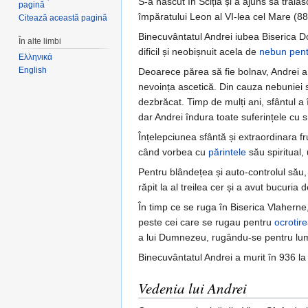
S-a născut în Sciția și a ajuns să trăia
pagină
împăratului Leon al VI-lea cel Mare (886
Citează această pagină
Binecuvântatul Andrei iubea Biserica D
În alte limbi
dificil și neobișnuit acela de
nebun pent
Ελληνικά
English
Deoarece părea să fie bolnav, Andrei a f
nevoința ascetică. Din cauza nebuniei sal
dezbrăcat. Timp de mulți ani, sfântul a 
dar Andrei îndura toate suferințele cu 
Înțelepciunea sfântă și extraordinara f
când vorbea cu
părintele
său spiritual,
Pentru blândețea și auto-controlul său,
răpit la al treilea cer și a avut bucur
În timp ce se ruga în Biserica Vlahern
peste cei care se rugau pentru
ocrotire
a lui Dumnezeu, rugându-se pentru lumea
Binecuvântatul Andrei a murit în 936 la
Vedenia lui Andrei