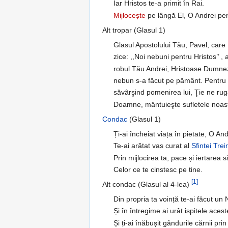
Iar Hristos te-a primit în Rai.
Mijlocește
pe lângă El, O Andrei pen
Alt tropar (Glasul 1)
Glasul Apostolului Tău, Pavel, care
zice: ,,Noi nebuni pentru Hristos’’ ,
robul Tău Andrei, Hristoase Dumne
nebun s-a făcut pe pământ. Pentru
săvârşind pomenirea lui, Ţie ne ru
Doamne, mântuieşte sufletele noas
Condac
(Glasul 1)
Ți-ai încheiat viața în pietate, O An
Te-ai arătat vas curat al
Sfintei Trei
Prin mijlocirea ta, pace și iertarea s
Celor ce te cinstesc pe tine.
[1]
Alt condac (Glasul al 4-lea)
Din propria ta voință te-ai făcut u
Și în întregime ai urât ispitele acest
Și ți-ai înăbușit gândurile cărnii pri