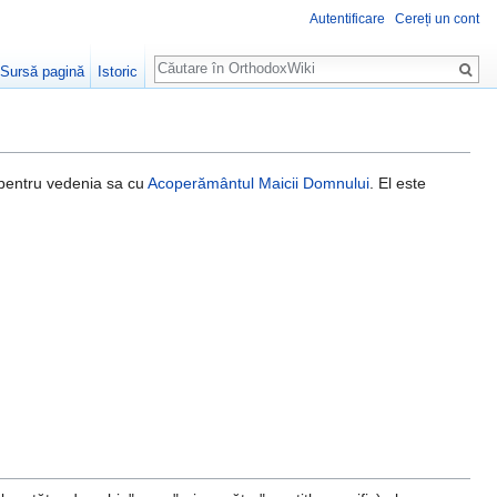
Autentificare
Cereți un cont
Căutare
Sursă pagină
Istoric
 pentru vedenia sa cu
Acoperământul Maicii Domnului
. El este