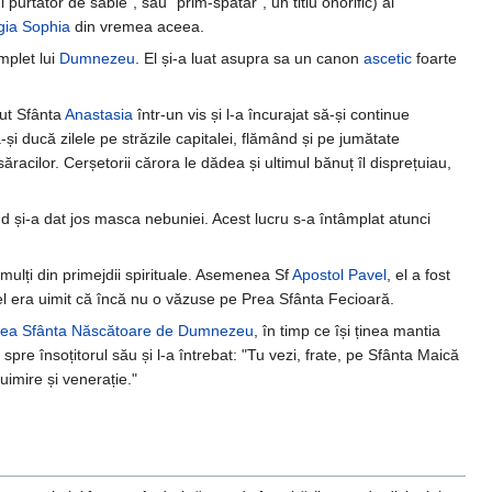
 purtător de sabie", sau "prim-spătar", un titlu onorific) al
gia Sophia
din vremea aceea.
mplet lui
Dumnezeu
. El și-a luat asupra sa un canon
ascetic
foarte
rut Sfânta
Anastasia
într-un vis și l-a încurajat să-și continue
-și ducă zilele pe străzile capitalei, flămând și pe jumătate
ăracilor. Cerșetorii cărora le dădea și ultimul bănuț îl disprețuiau,
nd și-a dat jos masca nebuniei. Acest lucru s-a întâmplat atunci
 mulți din primejdii spirituale. Asemenea Sf
Apostol Pavel
, el a fost
, el era uimit că încă nu o văzuse pe Prea Sfânta Fecioară.
rea Sfânta Născătoare de Dumnezeu
, în timp ce își ținea mantia
re însoțitorul său și l-a întrebat: "Tu vezi, frate, pe Sfânta Maică
uimire și venerație."