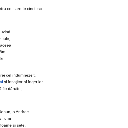
tru cei care te cinstesc.
 auzind
zeule,
 aceea
găm,
tre.
drei cel îndumnezeit,
mi
și însoțitor al îngerilor.
ă fie dăruite,
n Nebun, o Andree
ei lumi
n foame și sete,