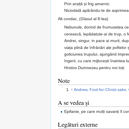
Prin arșiță și frig amarnic.
Niciodată apărându-te de asprimea vr
Alt condac, (Glasul al 8-lea)
Nebunule, dorind de frumusețea c
cerească, lepădatute-ai de trup, o fe
Andrei, singur, in pace ai murit, du
viața plină de înfrânări ale poftelor 
goliciunea trupului, ajungând impr
îngerii, cu care mijlocești înaintea lu
Hristos Dumnezeu pentru noi toți.
Note
↑
Andrew, Fool-for-Christ-sake, 
A se vedea și
Epifanie, pe care mulți savanți îl c
Legături externe