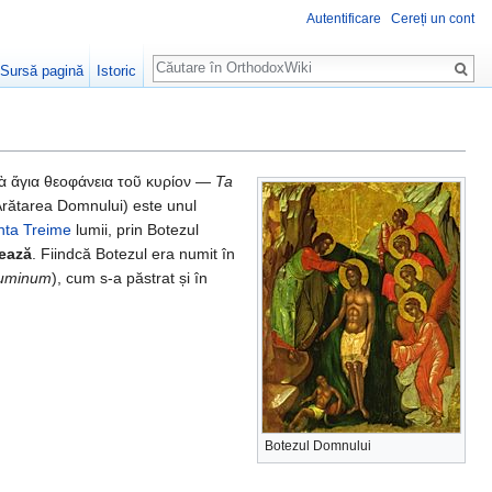
Autentificare
Cereți un cont
Căutare
Sursă pagină
Istoric
τὰ ἅγια θεοφάνεια τοῦ κυρίον —
Ta
rătarea Domnului) este unul
nta Treime
lumii, prin Botezul
ează
. Fiindcă Botezul era numit în
luminum
), cum s-a păstrat și în
Botezul Domnului