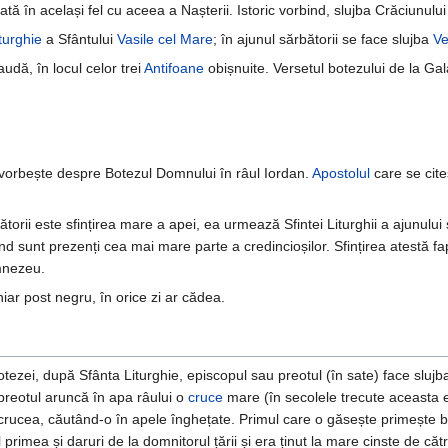
 în același fel cu aceea a Nașterii. Istoric vorbind, slujba Crăciunului a
turghie
a Sfântului
Vasile cel Mare
; în ajunul sărbătorii se face slujba
Ve
udă, în locul celor trei
Antifoane
obișnuite. Versetul botezului de la Ga
e vorbește despre Botezul Domnului în râul Iordan.
Apostolul
care se cite
rii este sfințirea mare a apei, ea urmează Sfintei Liturghii a ajunului și
nd sunt prezenți cea mai mare parte a credincioșilor. Sfințirea atestă fa
mnezeu.
hiar post negru, în orice zi ar cădea.
otezei, după Sfânta Liturghie, episcopul sau preotul (în sate) face slujb
 preotul aruncă în apa râului o
cruce
mare (în secolele trecute aceasta e
crucea, căutând-o în apele înghețate. Primul care o găsește primește b
imea și daruri de la domnitorul țării și era ținut la mare cinste de către