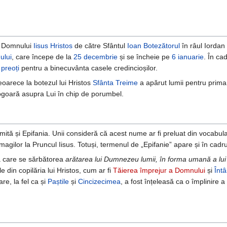
Domnului
Iisus Hristos
de către Sfântul
Ioan Botezătorul
în râul Iordan 
ului
, care începe de la
25 decembrie
și se încheie pe
6 ianuarie
. În ca
e
preoți
pentru a binecuvânta casele credincioșilor.
oarece la botezul lui Hristos
Sfânta Treime
a apărut lumii pentru prima
goară asupra Lui în chip de porumbel.
tă și Epifania. Unii consideră că acest nume ar fi preluat din vocabular
ilor la Pruncul Iisus. Totuși, termenul de „Epifanie” apare și în cadru
 la care se sărbătorea
arătarea lui Dumnezeu lumii, în forma umană a lui 
 din copilăria lui Hristos, cum ar fi
Tăierea împrejur a Domnului
și
Înt
re, la fel ca și
Paștile
și
Cincizecimea
, a fost înțeleasă ca o împlinire 