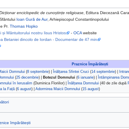
Dicționar enciclopedic de cunoștințe religioase
, Editura Diecezană Ca
Sfântului
Ioan Gură de Aur
, Arhiepiscopul Constantinopolului
e Pr.
Thomas Hopko
și Mântuitorului nostru Iisus Hristos
-
OCA
website
rea Betaniei dincolo de Iordan - Documentar de 47 min
Praznice Împărătești
aicii Domnului
(
8 septembrie
) |
Înălțarea Sfintei Cruci
(
14 septembrie
) |
Intra
Domnului
(
25 decembrie
) |
Botezul Domnului
(
6 ianuarie
) |
Întâmpinarea Domn
omnului în Ierusalim
(Duminica Floriilor) |
Înălțarea Domnului
(40 de zile după
a la Față
(
6 august
) |
Adormirea Maicii Domnului
(
15 august
)
ători
znice împărătești