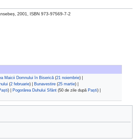
ransebeș, 2001, ISBN 973-97569-7-2
rea Maicii Domnului în Biserică
(
21 noiembrie
) |
ului
(
2 februarie
) |
Bunavestire
(
25 martie
) |
Paști
) |
Pogorârea Duhului Sfânt
(50 de zile după
Paști
) |