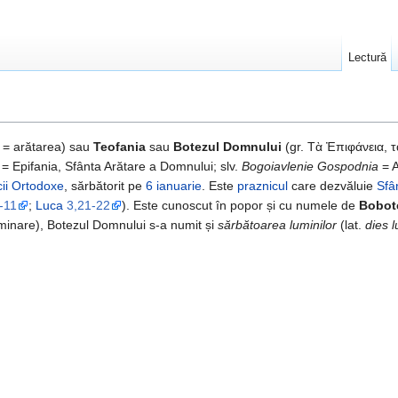
Lectură
= arătarea) sau
Teofania
sau
Botezul Domnului
(gr. Τὰ Ἐπιφάνεια, 
= Epifania, Sfânta Arătare a Domnului; slv.
Bogoiavlenie Gospodnia
= A
cii Ortodoxe
, sărbătorit pe
6 ianuarie
. Este
praznicul
care dezvăluie
Sfâ
9-11
;
Luca
3,21-22
). Este cunoscut în popor și cu numele de
Bobot
minare), Botezul Domnului s-a numit și
sărbătoarea luminilor
(lat.
dies 