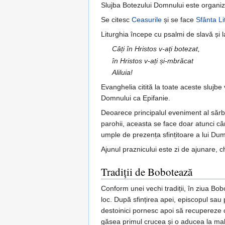
Slujba Botezului Domnului este organizată
Se citesc
Ceasurile
și se face
Sfânta Li
Liturghia începe cu psalmi de slavă și la
Câți în Hristos v-ați botezat,
în Hristos v-ați și-mbrăcat
Aliluia!
Evanghelia citită la toate aceste slujb
Domnului ca Epifanie.
Deoarece principalul eveniment al sărbăto
parohii, aceasta se face doar atunci câ
umple de prezența sfințitoare a lui Du
Ajunul praznicului este zi de ajunare, c
Tradiții de Bobotează
Conform unei vechi tradiții, în ziua Bob
loc. După sfințirea apei, episcopul sau
destoinici pornesc apoi să recupereze 
găsea primul crucea și o aducea la mal pr