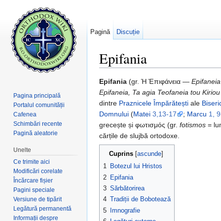
Pagină
Discuție
Epifania
Salt la:
navigare
,
căutare
Epifania
(gr. Ἡ Ἐπιφάνεια —
Epifaneia
Epifaneia, Ta agia Teofaneia tou Kiriou
Pagina principală
dintre
Praznicele Împărătești
ale
Biseri
Portalul comunității
Domnului
(
Matei
3,13-17
;
Marcu
1, 
Cafenea
Schimbări recente
grecește și φωτισμός (gr.
fotismos
= lu
Pagină aleatorie
cărțile de slujbă ortodoxe.
Unelte
Cuprins
[
ascunde
]
Ce trimite aici
1
Botezul lui Hristos
Modificări corelate
2
Epifania
Încărcare fișier
3
Sărbătorirea
Pagini speciale
4
Tradiții de Bobotează
Versiune de tipărit
Legătură permanentă
5
Imnografie
Informații despre