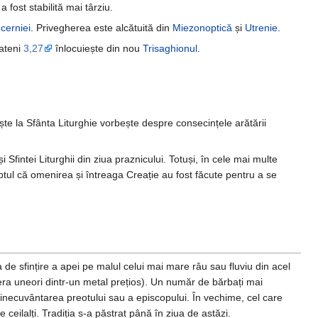
 fost stabilită mai târziu.
cerniei
. Privegherea este alcătuită din
Miezonoptică
și
Utrenie
.
lateni
3,27
înlocuiește din nou
Trisaghionul
.
ște la Sfânta Liturghie vorbește despre consecințele arătării
 Sfintei Liturghii din ziua praznicului. Totuși, în cele mai multe
ptul că omenirea și întreaga Creație au fost făcute pentru a se
a de sfințire a apei pe malul celui mai mare râu sau fluviu din acel
ra uneori dintr-un metal prețios). Un număr de bărbați mai
inecuvântarea preotului sau a episcopului. În vechime, cel care
 ceilalți. Tradiția s-a păstrat până în ziua de astăzi.