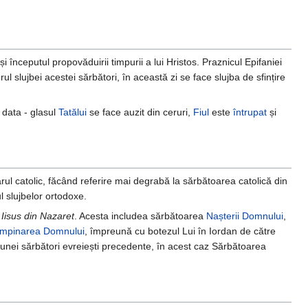
și începutul propovăduirii timpurii a lui Hristos. Praznicul Epifaniei
drul slujbei acestei sărbători, în această zi se face slujba de sfințire
 data - glasul
Tatălui
se face auzit din ceruri,
Fiul
este
întrupat
și
ul catolic, făcând referire mai degrabă la sărbătoarea catolică din
l slujbelor ortodoxe.
Iisus din Nazaret
. Acesta includea sărbătoarea
Nașterii Domnului
,
âmpinarea Domnului
, împreună cu botezul Lui în Iordan de către
a unei sărbători evreiești precedente, în acest caz Sărbătoarea