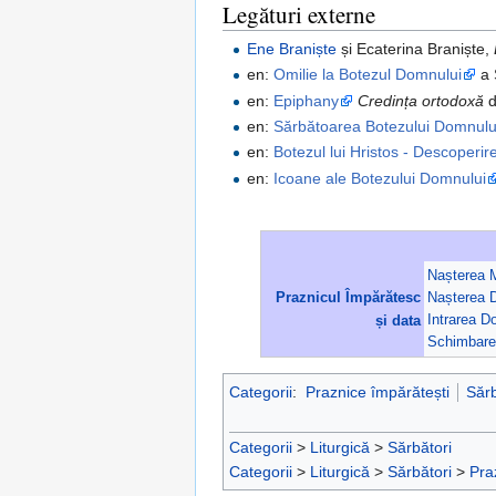
Legături externe
Ene Braniște
și Ecaterina Braniște,
en:
Omilie la Botezul Domnului
a 
en:
Epiphany
Credința ortodoxă
d
en:
Sărbătoarea Botezului Domnului 
en:
Botezul lui Hristos - Descoperi
en:
Icoane ale Botezului Domnului
Nașterea M
Praznicul Împărătesc
Nașterea 
și data
Intrarea D
Schimbare
Categorii
:
Praznice împărătești
Sărb
Categorii
>
Liturgică
>
Sărbători
Categorii
>
Liturgică
>
Sărbători
>
Pra