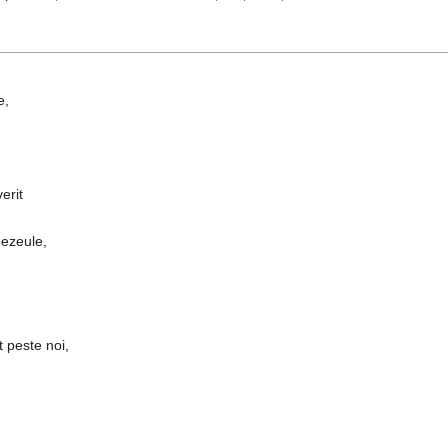
e,
erit
nezeule,
 peste noi,