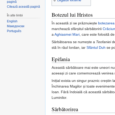
6
Legături externe
pagină
Citează această pagină
Botezul lui Hristos
În alte limbi
English
În această zi se prăznuiește
botezarea
Македонски
marchează sfârșitul sărbătoririi
Crăciun
Português
a
Aghiasmei Mari
, care este folosită d
Sărbătoarea se numește a
Teofaniei
de
stă în râul Iordan, iar
Sfântul Duh
se po
Epifania
Această sărbătoare mai este uneori numi
aceeași zi care comemorează venirea mag
Inițial exista un singur praznic creștin
Închinarea Magilor și toate evenimentele
Ioan. Fără îndoială că această sărbătoa
Luminilor.
Sărbătorirea