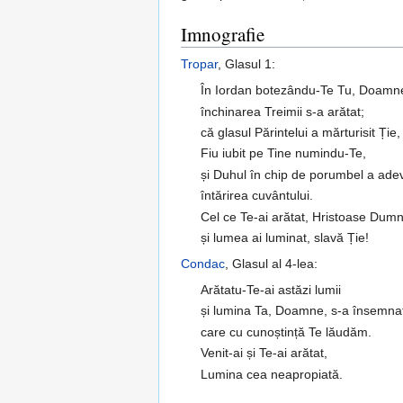
Imnografie
Tropar
, Glasul 1:
În Iordan botezându-Te Tu, Doamn
închinarea Treimii s-a arătat;
că glasul Părintelui a mărturisit Ție,
Fiu iubit pe Tine numindu-Te,
și Duhul în chip de porumbel a adev
întărirea cuvântului.
Cel ce Te-ai arătat, Hristoase Dum
și lumea ai luminat, slavă Ție!
Condac
, Glasul al 4-lea:
Arătatu-Te-ai astăzi lumii
și lumina Ta, Doamne, s-a însemnat
care cu cunoștință Te lăudăm.
Venit-ai și Te-ai arătat,
Lumina cea neapropiată.