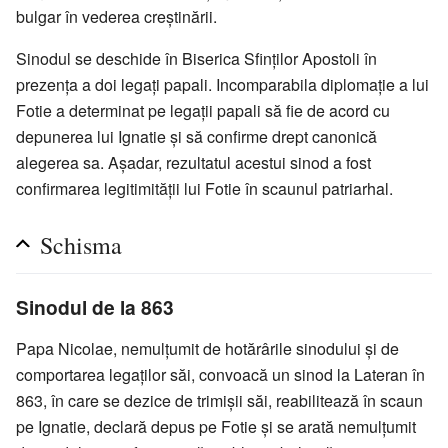
bulgar în vederea creștinării.
Sinodul se deschide în Biserica Sfinților Apostoli în
prezența a doi legați papali. Incomparabila diplomație a lui
Fotie a determinat pe legații papali să fie de acord cu
depunerea lui Ignatie și să confirme drept canonică
alegerea sa. Așadar, rezultatul acestui sinod a fost
confirmarea legitimității lui Fotie în scaunul patriarhal.
Schisma
Sinodul de la 863
Papa Nicolae, nemulțumit de hotărârile sinodului și de
comportarea legaților săi, convoacă un sinod la Lateran în
863, în care se dezice de trimișii săi, reabilitează în scaun
pe Ignatie, declară depus pe Fotie și se arată nemulțumit