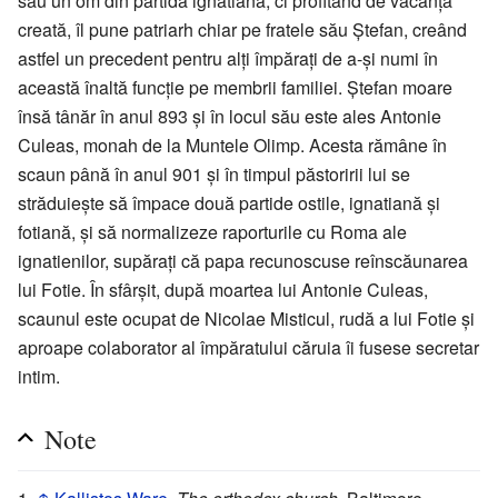
său un om din partida ignatiană, ci profitând de vacanța
creată, îl pune patriarh chiar pe fratele său Ștefan, creând
astfel un precedent pentru alți împărați de a-și numi în
această înaltă funcție pe membrii familiei. Ștefan moare
însă tânăr în anul 893 și în locul său este ales Antonie
Culeas, monah de la Muntele Olimp. Acesta rămâne în
scaun până în anul 901 și în timpul păstoririi lui se
străduiește să împace două partide ostile, ignatiană și
fotiană, și să normalizeze raporturile cu Roma ale
ignatienilor, supărați că papa recunoscuse reînscăunarea
lui Fotie. În sfârșit, după moartea lui Antonie Culeas,
scaunul este ocupat de Nicolae Misticul, rudă a lui Fotie și
aproape colaborator al împăratului căruia îi fusese secretar
intim.
Note