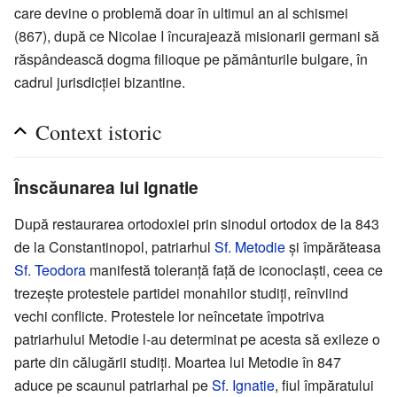
care devine o problemă doar în ultimul an al schismei
(867), după ce Nicolae I încurajează misionarii germani să
răspândească dogma filioque pe pământurile bulgare, în
cadrul jurisdicției bizantine.
Context istoric
Înscăunarea lui Ignatie
După restaurarea ortodoxiei prin sinodul ortodox de la 843
de la Constantinopol, patriarhul
Sf. Metodie
și împărăteasa
Sf. Teodora
manifestă toleranță față de iconoclaști, ceea ce
trezește protestele partidei monahilor studiți, reînviind
vechi conflicte. Protestele lor neîncetate împotriva
patriarhului Metodie l-au determinat pe acesta să exileze o
parte din călugării studiți. Moartea lui Metodie în 847
aduce pe scaunul patriarhal pe
Sf. Ignatie
, fiul împăratului