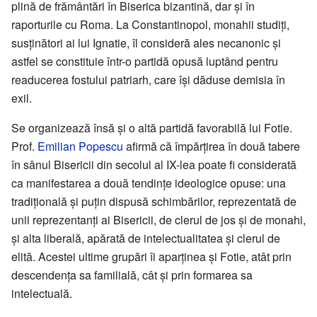
plină de frământări în Biserica bizantină, dar și în
raporturile cu Roma. La Constantinopol, monahii studiți,
susținători ai lui Ignatie, îl consideră ales necanonic și
astfel se constituie într-o partidă opusă luptând pentru
readucerea fostului patriarh, care își dăduse demisia în
exil.
Se organizează însă și o altă partidă favorabilă lui Fotie.
Prof.
Emilian Popescu
afirmă că împărțirea în două tabere
în sânul Bisericii din secolul al IX-lea poate fi considerată
ca manifestarea a două tendințe ideologice opuse: una
tradițională și puțin dispusă schimbărilor, reprezentată de
unii reprezentanți ai Bisericii, de clerul de jos și de monahi,
și alta liberală, apărată de intelectualitatea și clerul de
elită. Acestei ultime grupări îi aparținea și Fotie, atât prin
descendența sa familială, cât și prin formarea sa
intelectuală.