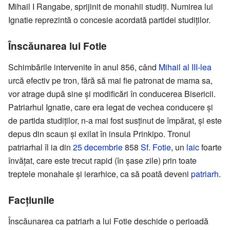
Mihail I Rangabe, sprijinit de monahii studiți. Numirea lui
Ignatie reprezintă o concesie acordată partidei studiților.
Înscăunarea lui Fotie
Schimbările intervenite în anul 856, când
Mihail al III-lea
urcă efectiv pe tron, fără să mai fie patronat de mama sa,
vor atrage după sine și modificări în conducerea Bisericii.
Patriarhul Ignatie, care era legat de vechea conducere și
de partida studiților, n-a mai fost susținut de împărat, și este
depus din scaun și exilat în insula Prinkipo. Tronul
patriarhal îl ia din
25 decembrie
858
Sf. Fotie
, un
laic
foarte
învățat, care este trecut rapid (în șase zile) prin toate
treptele monahale și ierarhice, ca să poată deveni
patriarh
.
Facțiunile
Înscăunarea ca patriarh a lui Fotie deschide o perioadă