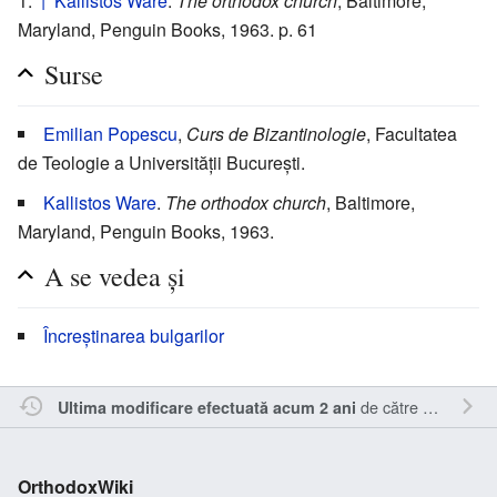
↑
Kallistos Ware
.
The orthodox church
, Baltimore,
Maryland, Penguin Books, 1963. p. 61
Surse
Emilian Popescu
,
Curs de Bizantinologie
, Facultatea
de Teologie a Universității București.
Kallistos Ware
.
The orthodox church
, Baltimore,
Maryland, Penguin Books, 1963.
A se vedea și
Încreștinarea bulgarilor
de către
RappY
.
Ultima modificare efectuată acum 2 ani
OrthodoxWiki