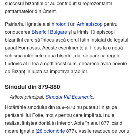
succesul bizantinilor au contribuit și reprezentanții
patriarhatelor din Orient.
Patriarhul Ignatie a și
hirotonit
un
Arhiepiscop
pentru
conducerea
Bisericii Bulgare
și a trimis 10 episcopi
bizantini care să înlocuiască clerul latin instalat de legatul
papal Formosus. Aceste evenimente ar fi dus la o nouă
schismă între cele două biserici, dar se pare că regele
Ludovic al II-lea a oprit acest curs, deoarece avea nevoie
de Bizanț în lupta sa împotriva arabilor.
Sinodul din 879-880
Articol principal:
Sinodul VIII Ecumenic
.
Hotărârile sinodului din 869–870 nu puteau liniști pe
partizanii lui Fotie, motiv pentru care împăratul nu a
realizat liniștea dorită în interior. Abia în anul 877, când
moare Ignatie (
28 octombrie
877), Vasile readuce pe tronul