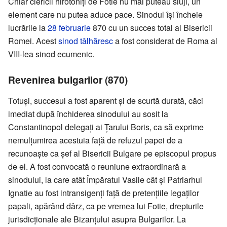
Chiar clericii hirotoniți de Fotie nu mai puteau sluji, un
element care nu putea aduce pace. Sinodul își încheie
lucrările la
28 februarie
870 cu un succes total al Bisericii
Romei. Acest
sinod tâlhăresc
a fost considerat de Roma al
VIII-lea sinod ecumenic.
Revenirea bulgarilor (870)
Totuși, succesul a fost aparent și de scurtă durată, căci
imediat după închiderea sinodului au sosit la
Constantinopol delegați ai Țarului Boris, ca să exprime
nemulțumirea acestuia față de refuzul papei de a
recunoaște ca șef al Bisericii Bulgare pe episcopul propus
de el. A fost convocată o reuniune extraordinară a
sinodului, la care atât Împăratul Vasile cât și Patriarhul
Ignatie au fost intransigenți față de pretențiile legaților
papali, apărând dârz, ca pe vremea lui Fotie, drepturile
jurisdicționale ale Bizanțului asupra Bulgarilor. La