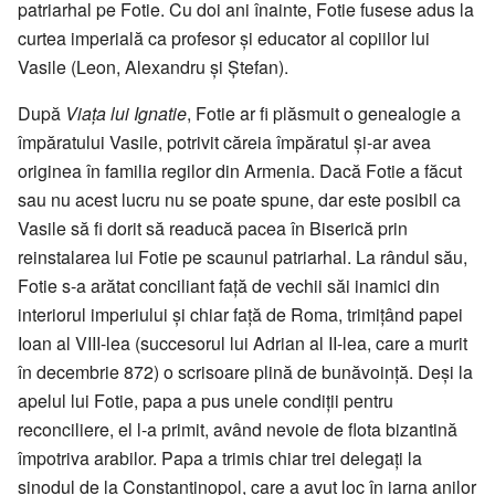
patriarhal pe Fotie. Cu doi ani înainte, Fotie fusese adus la
curtea imperială ca profesor și educator al copiilor lui
Vasile (Leon, Alexandru și Ștefan).
După
Viața lui Ignatie
, Fotie ar fi plăsmuit o genealogie a
împăratului Vasile, potrivit căreia împăratul și-ar avea
originea în familia regilor din Armenia. Dacă Fotie a făcut
sau nu acest lucru nu se poate spune, dar este posibil ca
Vasile să fi dorit să readucă pacea în Biserică prin
reinstalarea lui Fotie pe scaunul patriarhal. La rândul său,
Fotie s-a arătat conciliant față de vechii săi inamici din
interiorul imperiului și chiar față de Roma, trimițând papei
Ioan al VIII-lea (succesorul lui Adrian al II-lea, care a murit
în decembrie 872) o scrisoare plină de bunăvoință. Deși la
apelul lui Fotie, papa a pus unele condiții pentru
reconciliere, el l-a primit, având nevoie de flota bizantină
împotriva arabilor. Papa a trimis chiar trei delegați la
sinodul de la Constantinopol, care a avut loc în iarna anilor