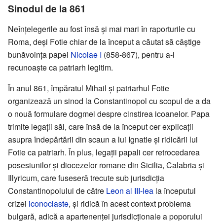
Sinodul de la 861
Neînțelegerile au fost însă și mai mari în raporturile cu
Roma, deși Fotie chiar de la început a căutat să câștige
bunăvoința papei
Nicolae I
(858-867), pentru a-l
recunoaște ca patriarh legitim.
În anul 861, împăratul Mihail și patriarhul Fotie
organizează un sinod la Constantinopol cu scopul de a da
o nouă formulare dogmei despre cinstirea icoanelor. Papa
trimite legații săi, care însă de la început cer explicații
asupra îndepărtării din scaun a lui Ignatie și ridicării lui
Fotie ca patriarh. În plus, legații papali cer retrocedarea
posesiunilor și diocezelor romane din Sicilia, Calabria și
Illyricum, care fuseseră trecute sub jurisdicția
Constantinopolului de către
Leon al III-lea
la începutul
crizei
iconoclaste
, și ridică în acest context problema
bulgară, adică a apartenenței jurisdicționale a poporului