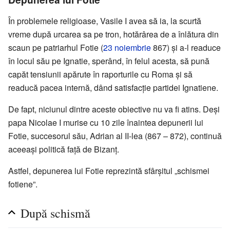
În problemele religioase, Vasile I avea să ia, la scurtă
vreme după urcarea sa pe tron, hotărârea de a înlătura din
scaun pe patriarhul Fotie (
23 noiembrie
867) și a-l readuce
în locul său pe Ignatie, sperând, în felul acesta, să pună
capăt tensiunii apărute în raporturile cu Roma și să
readucă pacea internă, dând satisfacție partidei Ignatiene.
De fapt, niciunul dintre aceste obiective nu va fi atins. Deși
papa Nicolae I murise cu 10 zile înaintea depunerii lui
Fotie, succesorul său, Adrian al II-lea (867 – 872), continuă
aceeași politică față de Bizanț.
Astfel, depunerea lui Fotie reprezintă sfârșitul „schismei
fotiene”.
După schismă