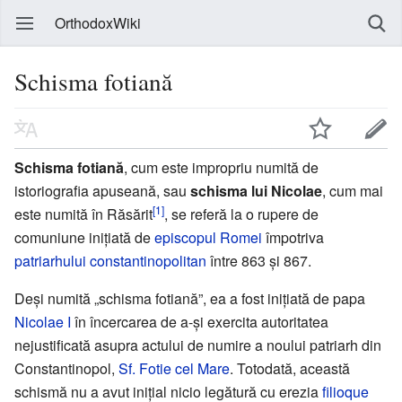
OrthodoxWiki
Schisma fotiană
Schisma fotiană
, cum este impropriu numită de
istoriografia apuseană, sau
schisma lui Nicolae
, cum mai
[1]
este numită în Răsărit
, se referă la o rupere de
comuniune inițiată de
episcopul Romei
împotriva
patriarhului constantinopolitan
între 863 și 867.
Deși numită „schisma fotiană”, ea a fost inițiată de papa
Nicolae I
în încercarea de a-și exercita autoritatea
nejustificată asupra actului de numire a noului patriarh din
Constantinopol,
Sf. Fotie cel Mare
. Totodată, această
schismă nu a avut inițial nicio legătură cu erezia
filioque