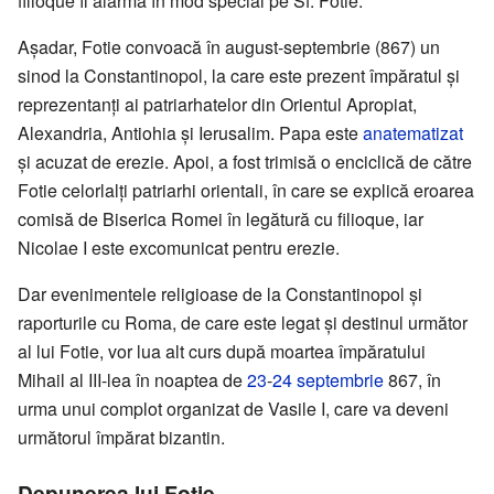
filioque îl alarma în mod special pe Sf. Fotie.
Așadar, Fotie convoacă în august-septembrie (867) un
sinod la Constantinopol, la care este prezent împăratul și
reprezentanți ai patriarhatelor din Orientul Apropiat,
Alexandria, Antiohia și Ierusalim. Papa este
anatematizat
și acuzat de erezie. Apoi, a fost trimisă o enciclică de către
Fotie celorlalți patriarhi orientali, în care se explică eroarea
comisă de Biserica Romei în legătură cu filioque, iar
Nicolae I este excomunicat pentru erezie.
Dar evenimentele religioase de la Constantinopol și
raporturile cu Roma, de care este legat și destinul următor
al lui Fotie, vor lua alt curs după moartea împăratului
Mihail al III-lea în noaptea de
23
-
24 septembrie
867, în
urma unui complot organizat de Vasile I, care va deveni
următorul împărat bizantin.
Depunerea lui Fotie