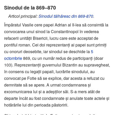
Sinodul de la 869–870
Articol principal:
Sinodul tâlhăresc din 869-870
.
Împăratul Vasile cere papei Adrian al II-lea să consimtă la
convocarea unui sinod la Constantinopol în vederea
refacerii unității Bisericii, lucru care este acceptat de
pontiful roman. Cei doi reprezentanți ai papei sunt primiți
cu onoruri deosebite, iar sinodul se deschide la
5
octombrie
869, cu un număr redus de participanți (doar
103). Reprezentanții guvernului Bizantin au supravegheat,
în consens cu legații papali, lucrările sinodului, au
convocat pe Fotie să se explice, dar acesta a refuzat cu
demnitate să se apere. A urmat condamnarea și
excomunicarea lui și a adepților săi. S-a mers atât de
departe încât au fost condamnate și anulate toate actele și
hotărârile lui din perioada păstoririi.