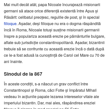
Mai mult decât atât, papa Nicoale încurajează misionarii
germani să atace orice diferență existentă între Apus și
Răsărit: celibatul preoțesc, regulile de post, și în special
filioque
. Așadar, deși filioque nu era o dogma răspândită
încă în Roma, Nicoale totuși susține misionarii germanii
înspre a populariza această erezie pe pământurile bulgare,
aflate sub jurisdicție constantinopolitană. Așadar, bizantinii
trebuie să se confrunte cu această erezie încă o dată după
ce le-a fost adusă la cunoștință de Carol cel Mare cu 70 de
ani înainte.
Sinodul de la 867
În aceste condiții, s-a născut un grav conflict între
Constantinopol și Roma, căci Fotie și împăratul Mihail
vedeau în acțiunile papale lezarea intereselor vitale ale
imperiului bizantin. Dar, mai ales, răspândirea ereziei