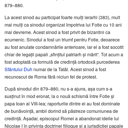
879–880.
La acest sinod au participat foarte mulți ierarhi (383), mult
mai mulți ca sinodul organizat împotriva lui Fotie cu 10 ani
mai devreme. Acest sinod a fost privit de bizantini ca
ecumenic. Sinodul a fost un triumf pentru Fotie, deoarece
au fost anulate condamnările anterioare, iar el a fost socotit
chiar de legații papali „sfințitul patriarh și mărit”. Tot acum a
fost adoptată ca formulă de credință ortodoxă purcederea
Sfântului Duh
numai de la Tatăl. Acest sinod a fost
recunoscut de Roma fără niciun fel de protest.
După sinodul din 879–880, nu s-a ajuns, așa cum s-a
susținut în mod eronat, la o nouă schismă între Fotie și
papa Ioan al VIII-lea; raporturile dintre ei au fost dominate
de bunăvoință, ambii dorind să păstreze comuniunea de
credință. Așadar, episcopul Romei a abandonat ideile lui
Nicolae I în privința doctrinei filioque și a jurisdicției papale