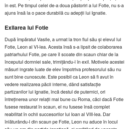
în est. Pe timpul celei de-a doua păstoriri a lui Fotie, nu s-a
ajuns însă la o pace durabilă cu adepții lui Ignatie.
Exilarea lui Fotie
După împăratul Vasile, a urmat la tron fiul său și elevul lui
Fotie, Leon al VI-lea. Acesta însă s-a lipsit de colaborarea
patriarhului Fotie, pe care îl scoate din scaun chiar de la
începutul domniei sale, trimițându-l în exil. Motivele acestei
măsuri ingrate luate de elev împotriva profesorului său nu
sunt bine cunoscute. Este posibil ca Leon să fi avut în
vedere realizarea păcii interne, dând satisfacție
partizanilor lui Ignatie, încă destul de puternici, ori
întreținerea unor relații mai bune cu Roma, căci dacă Fotie
fusese restaurat în scaun, el nu fusese însă complet
reabilitat în ochii succesorilor lui Ioan al VIII-lea. Dar
înlăturându-l din scaun pe Fotie, Leon nu aduce în locul