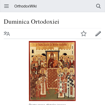
OrthodoxWiki
Duminica Ortodoxiei
Restaurarea sfintelor icoane