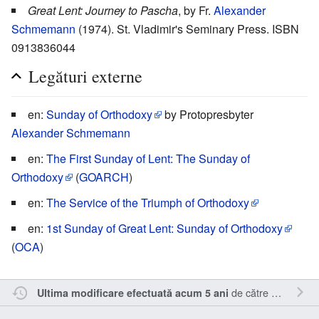
Great Lent: Journey to Pascha
, by Fr.
Alexander
Schmemann
(1974). St. Vladimir's Seminary Press. ISBN
0913836044
Legături externe
en:
Sunday of Orthodoxy
by Protopresbyter
Alexander Schmemann
en:
The First Sunday of Lent: The Sunday of
Orthodoxy
(
GOARCH
)
en:
The Service of the Triumph of Orthodoxy
en:
1st Sunday of Great Lent: Sunday of Orthodoxy
(
OCA
)
de către
Alexandru
Ultima modificare efectuată acum 5 ani