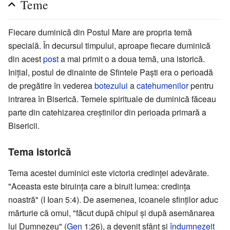
Teme
Fiecare duminică din Postul Mare are propria temă
specială. În decursul timpului, aproape fiecare duminică
din acest
post
a mai primit o a doua temă, una istorică.
Inițial, postul de dinainte de Sfintele Paști era o perioadă
de pregătire în vederea
botezului
a
catehumenilor
pentru
intrarea în Biserică. Temele spirituale de duminică făceau
parte din catehizarea creștinilor din perioada primară a
Bisericii.
Tema istorică
Tema acestei duminici este victoria credinței adevărate.
"Aceasta este biruința care a biruit lumea: credința
noastră" (I Ioan 5:4). De asemenea, icoanele sfinților aduc
mărturie că omul, "făcut după chipul și după asemănarea
lui Dumnezeu" (
Gen
1:26), a devenit sfânt și
îndumnezeit