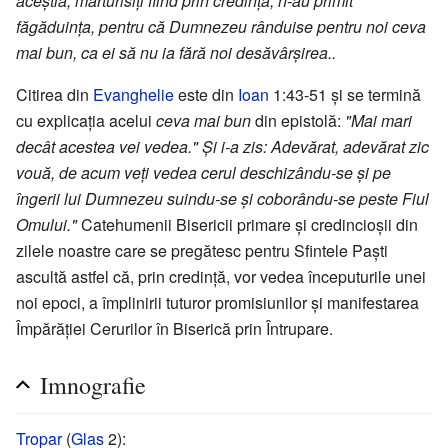
aceștia, mărturisiți fiind prin credință, n-au primit
făgăduința, pentru că Dumnezeu rânduise pentru noi ceva
mai bun, ca ei să nu ia fără noi desăvârșirea..
Citirea din
Evanghelie
este din
Ioan
1:43-51 și se termină
cu explicația acelui
ceva mai bun
din epistolă:
"Mai mari
decât acestea vei vedea." Și i-a zis: Adevărat, adevărat zic
vouă, de acum veți vedea cerul deschizându-se și pe
îngerii lui Dumnezeu suindu-se și coborându-se peste Fiul
Omului."
Catehumenii Bisericii primare și credincioșii din
zilele noastre care se pregătesc pentru Sfintele Paști
ascultă astfel că, prin credință, vor vedea începuturile unei
noi epoci, a împlinirii tuturor promisiunilor și manifestarea
Împărăției Cerurilor în Biserică prin Întrupare.
Imnografie
Tropar
(
Glas
2):