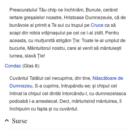
Preacuratului Tău chip ne închinăm, Bunule, cerând
iertare greșalelor noastre, Hristoase Dumnezeule, că de
bunăvoie ai primit a Te sui cu trupul pe
Cruce
ca să
scapi din robia vrăjmașului pe cei ce i-ai zidit. Pentru
aceasta, cu mulțumită strigăm Ție: Toate le-ai umplut de
bucurie, Mântuitorul nostru, care ai venit să mântuiești
lumea, slavă Ție!
Condac
(Glas 8):
Cuvântul Tatălui cel necuprins, din tine,
Născătoare de
Dumnezeu
, S-a cuprins, întrupându-se; și chipul cel
întinat la chipul cel dintâi întorcându-l, cu dumnezeiasca
podoabă l-a amestecat. Deci, mărturisind mântuirea, îl
închipuim cu fapta și cu cuvântul.
Surse