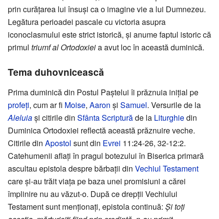
prin curățarea lui însuși ca o imagine vie a lui Dumnezeu.
Legătura perioadei pascale cu victoria asupra
iconoclasmului este strict istorică, și anume faptul istoric că
primul
triumf al Ortodoxiei
a avut loc în această duminică.
Tema duhovnicească
Prima duminică din Postul Paștelui îi prăznuia inițial pe
profeți
, cum ar fi
Moise
,
Aaron
și
Samuel
. Versurile de la
Aleluia
și citirile din
Sfânta Scriptură
de la
Liturghie
din
Duminica Ortodoxiei reflectă această prăznuire veche.
Citirile din
Apostol
sunt din
Evrei
11:24-26, 32-12:2.
Catehumenii aflați în pragul botezului în Biserica primară
ascultau epistola despre bărbații din
Vechiul Testament
care și-au trăit viața pe baza unei promisiuni a cărei
împlinire nu au văzut-o. După ce drepții Vechiului
Testament sunt menționați, epistola continuă:
Și toți