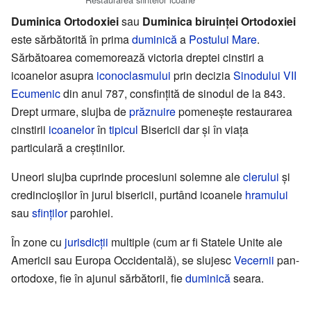
Duminica Ortodoxiei
sau
Duminica biruinței Ortodoxiei
este sărbătorită în prima
duminică
a
Postului Mare
.
Sărbătoarea comemorează victoria dreptei cinstiri a
icoanelor asupra
iconoclasmului
prin decizia
Sinodului VII
Ecumenic
din anul 787, consfințită de sinodul de la 843.
Drept urmare, slujba de
prăznuire
pomenește restaurarea
cinstirii
icoanelor
în
tipicul
Bisericii dar și în viața
particulară a creștinilor.
Uneori slujba cuprinde procesiuni solemne ale
clerului
și
credincioșilor în jurul bisericii, purtând icoanele
hramului
sau
sfinților
parohiei.
În zone cu
jurisdicții
multiple (cum ar fi Statele Unite ale
Americii sau Europa Occidentală), se slujesc
Vecernii
pan-
ortodoxe, fie în ajunul sărbătorii, fie
duminică
seara.