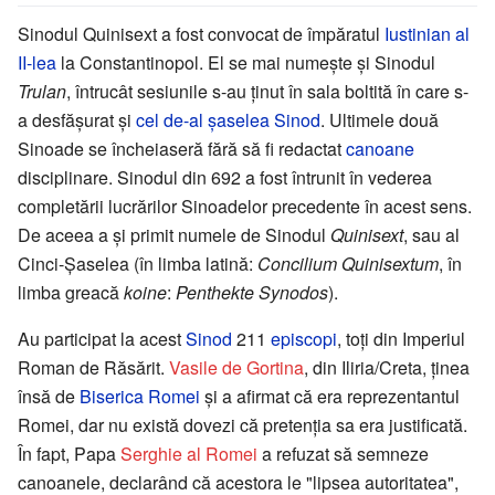
Sinodul Quinisext a fost convocat de împăratul
Iustinian al
II-lea
la Constantinopol. El se mai numește și Sinodul
Trulan
, întrucât sesiunile s-au ținut în sala boltită în care s-
a desfășurat și
cel de-al șaselea Sinod
. Ultimele două
Sinoade se încheiaseră fără să fi redactat
canoane
disciplinare. Sinodul din 692 a fost întrunit în vederea
completării lucrărilor Sinoadelor precedente în acest sens.
De aceea a și primit numele de Sinodul
Quinisext
, sau al
Cinci-Șaselea (în limba latină:
Concilium Quinisextum
, în
limba greacă
koine
:
Penthekte Synodos
).
Au participat la acest
Sinod
211
episcopi
, toți din Imperiul
Roman de Răsărit.
Vasile de Gortina
, din Iliria/Creta, ținea
însă de
Biserica Romei
și a afirmat că era reprezentantul
Romei, dar nu există dovezi că pretenția sa era justificată.
În fapt, Papa
Serghie al Romei
a refuzat să semneze
canoanele, declarând că acestora le "lipsea autoritatea",