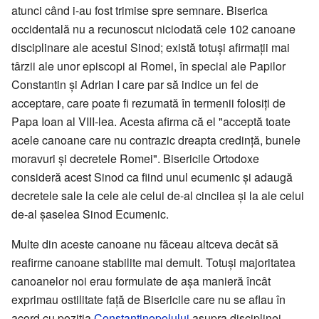
atunci când i-au fost trimise spre semnare. Biserica
occidentală nu a recunoscut niciodată cele 102 canoane
disciplinare ale acestui Sinod; există totuși afirmații mai
târzii ale unor episcopi ai Romei, în special ale Papilor
Constantin și Adrian I care par să indice un fel de
acceptare, care poate fi rezumată în termenii folosiți de
Papa Ioan al VIII-lea. Acesta afirma că el "acceptă toate
acele canoane care nu contrazic dreapta credință, bunele
moravuri și decretele Romei". Bisericile Ortodoxe
consideră acest Sinod ca fiind unul ecumenic și adaugă
decretele sale la cele ale celui de-al cincilea și la ale celui
de-al șaselea Sinod Ecumenic.
Multe din aceste canoane nu făceau altceva decât să
reafirme canoane stabilite mai demult. Totuși majoritatea
canoanelor noi erau formulate de așa manieră încât
exprimau ostilitate față de Bisericile care nu se aflau în
acord cu poziția
Constantinopolului
asupra disciplinei