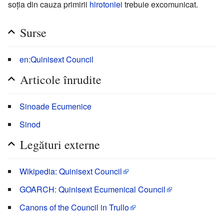
soția din cauza primirii
hirotoniei
trebuie excomunicat.
Surse
en:Quinisext Council
Articole înrudite
Sinoade Ecumenice
Sinod
Legături externe
Wikipedia: Quinisext Council
GOARCH: Quinisext Ecumenical Council
Canons of the Council in Trullo