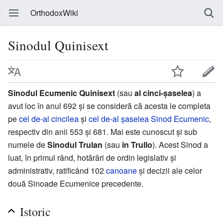
OrthodoxWiki
Sinodul Quinisext
Sinodul Ecumenic Quinisext
(sau
al cinci-șaselea
) a
avut loc în anul 692 și se consideră că acesta le completa
pe
cel de-al cincilea
și
cel de-al șaselea
Sinod Ecumenic
,
respectiv din anii 553 și 681. Mai este cunoscut și sub
numele de
Sinodul Trulan
(sau
in Trullo
). Acest Sinod a
luat, în primul rând, hotărâri de ordin legislativ și
administrativ, ratificând 102
canoane
și decizii ale celor
două Sinoade Ecumenice precedente.
Istoric