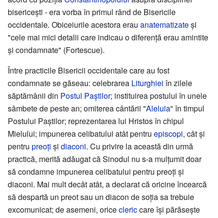
bisericești - era vorba în primul rând de Bisericile
occidentale. Obiceiurile acestora erau
anatematizate
și
"cele mai mici detalii care indicau o diferență erau amintite
și condamnate" (Fortescue).
Între practicile Bisericii occidentale care au fost
condamnate se găseau: celebrarea
Liturghiei
în zilele
săptămânii din
Postul Paştilor
; instituirea postului în unele
sâmbete de peste an; omiterea cântării "
Aleluia
" în timpul
Postului Paștilor; reprezentarea lui Hristos în chipul
Mielului; impunerea celibatului atât pentru
episcopi
, cât și
pentru
preoți
și
diaconi
. Cu privire la această din urmă
practică, merită adăugat că Sinodul nu s-a mulțumit doar
să condamne impunerea celibatului pentru preoți și
diaconi. Mai mult decât atât, a declarat că oricine încearcă
să despartă un preot sau un diacon de soția sa trebuie
excomunicat; de asemeni, orice
cleric
care își părăsește