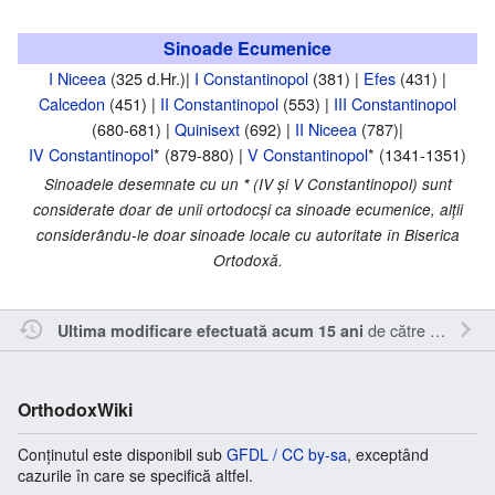
Sinoade Ecumenice
I Niceea
(325 d.Hr.)|
I Constantinopol
(381) |
Efes
(431) |
Calcedon
(451) |
II Constantinopol
(553) |
III Constantinopol
(680-681) |
Quinisext
(692) |
II Niceea
(787)|
IV Constantinopol
* (879-880) |
V Constantinopol
* (1341-1351)
Sinoadele desemnate cu un
*
(IV şi V Constantinopol) sunt
considerate doar de unii ortodocşi ca sinoade ecumenice, alţii
considerându-le doar sinoade locale cu autoritate în Biserica
Ortodoxă.
de către
Sîmbotin
Ultima modificare efectuată acum 15 ani
OrthodoxWiki
Conținutul este disponibil sub
GFDL / CC by-sa
, exceptând
cazurile în care se specifică altfel.