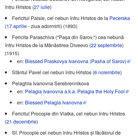
întru Hristos (
27 iulie
)
Fericitul Paisie, cel nebun întru Hristos de la
Pecerska
(
17 aprilie
- ziua adormirii) (1893)
Fericita Paraschiva ("Pașa din Sarov,") cea nebună
întru Hristos de la Mănăstirea Diveevo (
22 septembrie
)
(1915)
en:
Blessed Praskovya Ivanovna (Pasha of Sarov)
Sfântul Pavel cel nebun întru Hristos (
6 noiembrie
)
Pelaghia Ivanovna Serebrennikova
en:
Pelagia Ivanovna a.k.a. Pelagia the Holy Fool
en:
Blessed Pelagia Ivanovna
Fericitul Procopie din Viatka, cel nebun întru Hristos
(
21 decembrie
)
Sf. Procopie cel nebun întru Hristos și făcătorul de