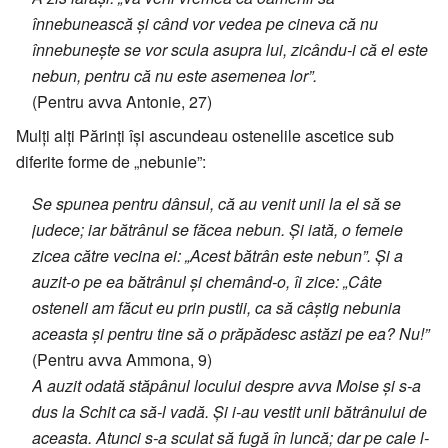
înnebunească și când vor vedea pe cineva că nu
înnebunește se vor scula asupra lui, zicându-i că el este
nebun, pentru că nu este asemenea lor”.
(Pentru avva Antonie, 27)
Mulți alți Părinți își ascundeau ostenelile ascetice sub
diferite forme de „nebunie”:
Se spunea pentru dânsul, că au venit unii la el să se
judece; iar bătrânul se făcea nebun. Și iată, o femeie
zicea către vecina ei: „Acest bătrân este nebun”. Și a
auzit-o pe ea bătrânul și chemând-o, îi zice: „Câte
osteneli am făcut eu prin pustii, ca să câștig nebunia
aceasta și pentru tine să o prăpădesc astăzi pe ea? Nu!”
(Pentru avva Ammona, 9)
A auzit odată stăpânul locului despre avva Moise și s-a
dus la Schit ca să-l vadă. Și i-au vestit unii bătrânului de
aceasta. Atunci s-a sculat să fugă în luncă; dar pe cale l-