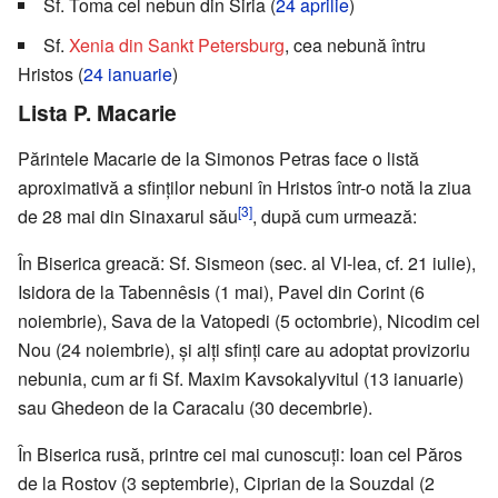
Sf. Toma cel nebun din Siria (
24 aprilie
)
Sf.
Xenia din Sankt Petersburg
, cea nebună întru
Hristos (
24 ianuarie
)
Lista P. Macarie
Părintele Macarie de la Simonos Petras face o listă
aproximativă a sfinților nebuni în Hristos într-o notă la ziua
[3]
de 28 mai din Sinaxarul său
, după cum urmează:
În Biserica greacă: Sf. Sismeon (sec. al VI-lea, cf. 21 iulie),
Isidora de la Tabennêsis (1 mai), Pavel din Corint (6
noiembrie), Sava de la Vatopedi (5 octombrie), Nicodim cel
Nou (24 noiembrie), și alți sfinți care au adoptat provizoriu
nebunia, cum ar fi Sf. Maxim Kavsokalyvitul (13 ianuarie)
sau Ghedeon de la Caracalu (30 decembrie).
În Biserica rusă, printre cei mai cunoscuți: Ioan cel Păros
de la Rostov (3 septembrie), Ciprian de la Souzdal (2