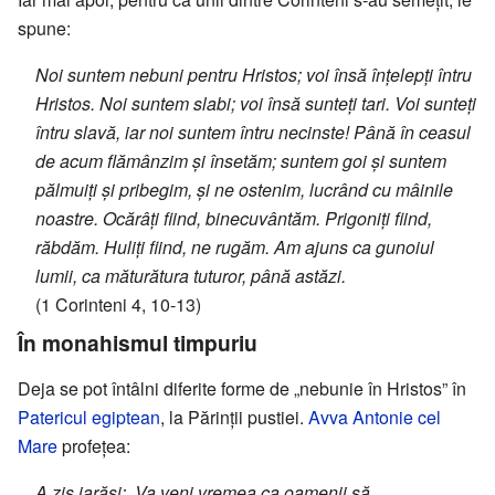
spune:
Noi suntem nebuni pentru Hristos; voi însă înțelepți întru
Hristos. Noi suntem slabi; voi însă sunteți tari. Voi sunteți
întru slavă, iar noi suntem întru necinste! Până în ceasul
de acum flămânzim și însetăm; suntem goi și suntem
pălmuiți și pribegim, și ne ostenim, lucrând cu mâinile
noastre. Ocărâți fiind, binecuvântăm. Prigoniți fiind,
răbdăm. Huliți fiind, ne rugăm. Am ajuns ca gunoiul
lumii, ca măturătura tuturor, până astăzi.
(1 Corinteni 4, 10-13)
În monahismul timpuriu
Deja se pot întâlni diferite forme de „nebunie în Hristos” în
Patericul egiptean
, la Părinții pustiei.
Avva
Antonie cel
Mare
profețea:
A zis iarăși: „Va veni vremea ca oamenii să