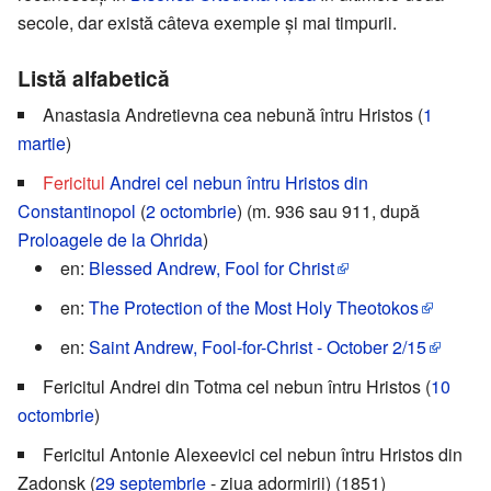
secole, dar există câteva exemple și mai timpurii.
Listă alfabetică
Anastasia Andretievna cea nebună întru Hristos (
1
martie
)
Fericitul
Andrei cel nebun întru Hristos din
Constantinopol
(
2 octombrie
) (m. 936 sau 911, după
Proloagele de la Ohrida
)
en:
Blessed Andrew, Fool for Christ
en:
The Protection of the Most Holy Theotokos
en:
Saint Andrew, Fool-for-Christ - October 2/15
Fericitul Andrei din Totma cel nebun întru Hristos (
10
octombrie
)
Fericitul Antonie Alexeevici cel nebun întru Hristos din
Zadonsk (
29 septembrie
- ziua adormirii) (1851)