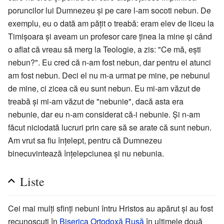
poruncilor lui Dumnezeu și pe care l-am socoti nebun. De
exemplu, eu o dată am pățit o treabă: eram elev de liceu la
Timișoara și aveam un profesor care ținea la mine și când
o aflat că vreau să merg la Teologie, a zis: "Ce mă, ești
nebun?". Eu cred că n-am fost nebun, dar pentru el atunci
am fost nebun. Deci el nu m-a urmat pe mine, pe nebunul
de mine, ci zicea că eu sunt nebun. Eu mi-am văzut de
treabă și mi-am văzut de "nebunie", dacă asta era
nebunie, dar eu n-am considerat că-i nebunie. Și n-am
făcut niciodată lucruri prin care să se arate că sunt nebun.
Am vrut sa fiu înțelept, pentru că Dumnezeu
binecuvintează înțelepciunea și nu nebunia.
Liste
Cei mai mulți sfinți nebuni întru Hristos au apărut și au fost
recunoscuți în
Biserica Ortodoxă Rusă
în ultimele două