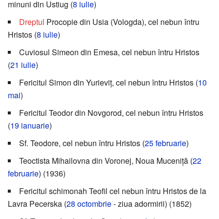
minuni din Ustiug (
8 iulie
)
Dreptul
Procopie din Usia (Vologda), cel nebun întru
Hristos (
8 iulie
)
Cuviosul Simeon din Emesa, cel nebun întru Hristos
(
21 iulie
)
Fericitul Simon din Yurieviț, cel nebun întru Hristos (
10
mai
)
Fericitul Teodor din Novgorod, cel nebun întru Hristos
(
19 ianuarie
)
Sf. Teodore, cel nebun întru Hristos (
25 februarie
)
Teoctista Mihailovna din Voronej, Noua Muceniță (
22
februarie
) (1936)
Fericitul schimonah Teofil cel nebun întru Hristos de la
Lavra Pecerska (
28 octombrie
- ziua adormirii) (1852)