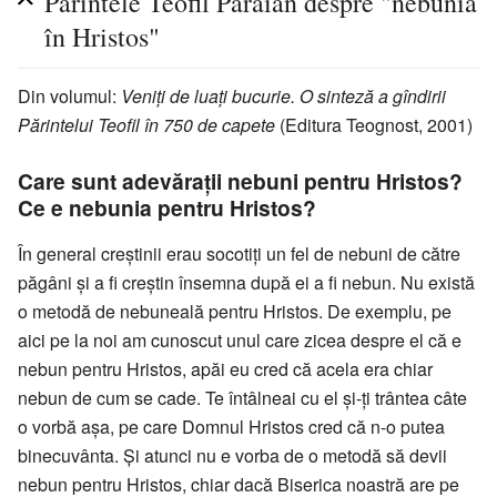
Părintele Teofil Părăian despre "nebunia
în Hristos"
Din volumul:
Veniți de luați bucurie. O sinteză a gîndirii
Părintelui Teofil în 750 de capete
(Editura Teognost, 2001)
Care sunt adevărații nebuni pentru Hristos?
Ce e nebunia pentru Hristos?
În general creștinii erau socotiți un fel de nebuni de către
păgâni și a fi creștin însemna după ei a fi nebun. Nu există
o metodă de nebuneală pentru Hristos. De exemplu, pe
aici pe la noi am cunoscut unul care zicea despre el că e
nebun pentru Hristos, apăi eu cred că acela era chiar
nebun de cum se cade. Te întâlneai cu el și-ți trântea câte
o vorbă așa, pe care Domnul Hristos cred că n-o putea
binecuvânta. Și atunci nu e vorba de o metodă să devii
nebun pentru Hristos, chiar dacă Biserica noastră are pe