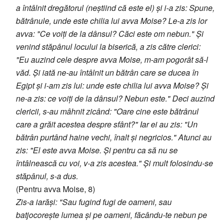
a întâlnit dregătorul (neștiind că este el) și i-a zis: Spune,
bătrânule, unde este chilia lui avva Moise? Le-a zis lor
avva: "Ce voiți de la dânsul? Căci este om nebun." Și
venind stăpânul locului la biserică, a zis către clerici:
"Eu auzind cele despre avva Moise, m-am pogorât să-l
văd. Și iată ne-au întâlnit un bătrân care se ducea în
Egipt și i-am zis lui: unde este chilia lui avva Moise? Și
ne-a zis: ce voiți de la dânsul? Nebun este." Deci auzind
clericii, s-au mâhnit zicând: "Oare cine este bătrânul
care a grăit acestea despre sfânt?" Iar ei au zis: "Un
bătrân purtând haine vechi, înalt și negricios." Atunci au
zis: "El este avva Moise. Și pentru ca să nu se
întâlnească cu voi, v-a zis acestea." Și mult folosindu-se
stăpânul, s-a dus.
(Pentru avva Moise, 8)
Zis-a iarăși: "Sau fugind fugi de oameni, sau
batjocorește lumea și pe oameni, făcându-te nebun pe