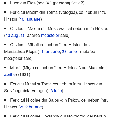
Luca din Efes (sec. XI) (personaj fictiv ?)
Fericitul Maxim din Totma (Vologda), cel nebun întru
Hristos (
16 ianuarie
)
Cuviosul Maxim din Moscova, cel nebun întru Hristos
(
13 august
- aflarea
moaștelor
sale)
Cuviosul Mihail cel nebun întru Hristos de la
Mănăstirea Klops (
11 ianuarie
;
23 iunie
- mutarea
moaștelor sale)
Mihail (Mișa) cel nebun întru Hristos, Noul Mucenic (
1
aprilie
) (1931)
Fericiții Mihail și Toma cei nebuni întru Hristos din
Solvîcegodsk (Vologda) (
3 iulie
)
Fericitul Nicolae din Salos /din Pskov, cel nebun întru
Hristos (
28 februarie
)
Fericitul Nicolae Cocianov din Novgorod, cel nebun