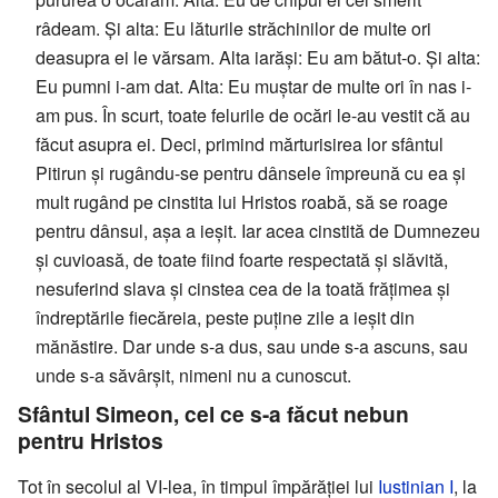
râdeam. Și alta: Eu lăturile străchinilor de multe ori
deasupra ei le vărsam. Alta iarăși: Eu am bătut-o. Și alta:
Eu pumni i-am dat. Alta: Eu muștar de multe ori în nas i-
am pus. În scurt, toate felurile de ocări le-au vestit că au
făcut asupra ei. Deci, primind mărturisirea lor sfântul
Pitirun și rugându-se pentru dânsele împreună cu ea și
mult rugând pe cinstita lui Hristos roabă, să se roage
pentru dânsul, așa a ieșit. Iar acea cinstită de Dumnezeu
și cuvioasă, de toate fiind foarte respectată și slăvită,
nesuferind slava și cinstea cea de la toată frățimea și
îndreptările fiecăreia, peste puține zile a ieșit din
mănăstire. Dar unde s-a dus, sau unde s-a ascuns, sau
unde s-a săvârșit, nimeni nu a cunoscut.
Sfântul Simeon, cel ce s-a făcut nebun
pentru Hristos
Tot în secolul al VI-lea, în timpul împărăției lui
Iustinian I
, la