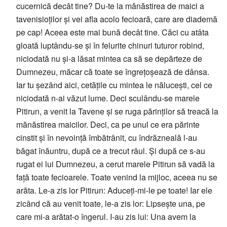
cucernică decât tine? Du-te la mănăstirea de maici a
tavenisioților și vei afla acolo fecioară, care are diademă
pe cap! Aceea este mai bună decât tine. Căci cu atâta
gloată luptându-se și în felurite chinuri tuturor robind,
niciodată nu și-a lăsat mintea ca să se depărteze de
Dumnezeu, măcar că toate se îngrețoșează de dânsa.
Iar tu șezând aici, cetățile cu mintea le nălucești, cel ce
niciodată n-ai văzut lume. Deci sculându-se marele
Pitirun, a venit la Tavene și se ruga părinților să treacă la
mănăstirea maicilor. Deci, ca pe unul ce era părinte
cinstit și în nevoință îmbătrânit, cu îndrăzneală l-au
băgat înăuntru, după ce a trecut râul. Și după ce s-au
rugat ei lui Dumnezeu, a cerut marele Pitirun să vadă la
față toate fecioarele. Toate venind la mijloc, aceea nu se
arăta. Le-a zis lor Pitirun: Aduceți-mi-le pe toate! Iar ele
zicând că au venit toate, le-a zis lor: Lipsește una, pe
care mi-a arătat-o îngerul. I-au zis lui: Una avem la