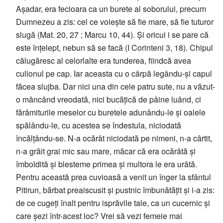
Așadar, era fecioara ca un burete al soborului, precum
Dumnezeu a zis: cel ce voiește să fie mare, să fie tuturor
slugă (Mat. 20, 27 ; Marcu 10, 44). Și oricui i se pare că
este înțelept, nebun să se facă (I Corinteni 3, 18). Chipul
călugăresc al celorlalte era tunderea, fiindcă avea
culionul pe cap. Iar aceasta cu o cârpă legându-și capul
făcea slujba. Dar nici una din cele patru sute, nu a văzut-
o mâncând vreodată, nici bucățică de pâine luând, ci
fărâmiturile meselor cu buretele adunându-le și oalele
spălându-le, cu acestea se îndestula, niciodată
încălțându-se. N-a ocărât niciodată pe nimeni, n-a cârtit,
n-a grăit grai mic sau mare, măcar că era ocărâtă și
îmboldită și blesteme primea și multora le era urâtă.
Pentru această prea cuvioasă a venit un înger la sfântul
Pitirun, bărbat preaiscusit și pustnic îmbunătățit și i-a zis:
de ce cugeți înalt pentru isprăvile tale, ca un cucernic și
care șezi într-acest loc? Vrei să vezi femeie mai