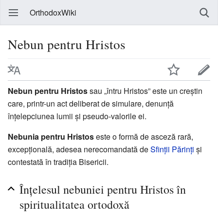
OrthodoxWiki
Nebun pentru Hristos
Nebun pentru Hristos
sau „întru Hristos” este un creștin
care, printr-un act deliberat de simulare, denunță
înțelepciunea lumii și pseudo-valorile ei.
Nebunia pentru Hristos
este o formă de asceză rară,
excepțională, adesea nerecomandată de
Sfinții Părinți
și
contestată în tradiția Bisericii.
Înțelesul nebuniei pentru Hristos în
spiritualitatea ortodoxă