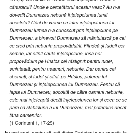
cărturarul? Unde e cercetătorul acestui veac? Au n-a
dovedit Dumnezeu nebună înțelepciunea lumii
acesteia? Căci de vreme ce întru înțelepciunea lui
Dumnezeu lumea n-a cunoscut prin înțelepciune pe
Dumnezeu, a binevoit Dumnezeu să mântuiască pe cei
ce cred prin nebunia propovăduirii. Fiindcă și iudeii cer
semne, iar elinii caută înțelepciune, însă noi
propovăduim pe Hristos cel răstignit: pentru iudei,
sminteală; pentru neamuri, nebunie. Dar pentru cei
chemați, și iudei și elini: pe Hristos, puterea lui
Dumnezeu și înțelepciunea lui Dumnezeu. Pentru că
fapta lui Dumnezeu, socotită de către oameni nebunie,
este mai înțeleaptă decât înțelepciunea lor și ceea ce se
pare ca slăbiciune a lui Dumnezeu, mai puternică decât
tăria oamenilor.
(1 Corinteni 1, 17-25)
Iar mai apoi, pentru că unii dintre Corinteni s-au semețit, le