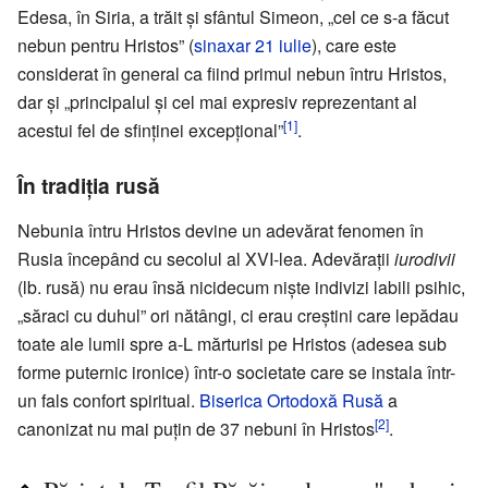
Edesa, în Siria, a trăit și sfântul Simeon, „cel ce s-a făcut
nebun pentru Hristos” (
sinaxar
21 iulie
), care este
considerat în general ca fiind primul nebun întru Hristos,
dar și „principalul și cel mai expresiv reprezentant al
[1]
acestui fel de sfinținei excepțional”
.
În tradiția rusă
Nebunia întru Hristos devine un adevărat fenomen în
Rusia începând cu secolul al XVI-lea. Adevărații
iurodivii
(lb. rusă) nu erau însă nicidecum niște indivizi labili psihic,
„săraci cu duhul” ori nătângi, ci erau creștini care lepădau
toate ale lumii spre a-L mărturisi pe Hristos (adesea sub
forme puternic ironice) într-o societate care se instala într-
un fals confort spiritual.
Biserica Ortodoxă Rusă
a
[2]
canonizat nu mai puțin de 37 nebuni în Hristos
.