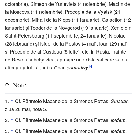
octombrie), Simeon de Yurieviets (4 noiembrie), Maxim de
la Moscova (11 noiembrie), Procopie de la Vyatsk (21
decembrie), Mihail de la Klops (11 ianuarie), Galaction (12
ianuarie) și Teodor de la Novgorod (19 ianuarie), Xenie din
Saint-Petersbourg (11 septembrie, 24 ianuarie), Nicolae
(28 februarie) și Isidor de la Rostov (4 mai), Ioan (29 mai)
și Procopie de al Oustioug (8 iulie), etc. În Rusia, înainte
de Revoluția bolșevică, aproape nu exista sat care să nu
[4]
aibă propriul lui „nebun” sau
yourodivy
.
Note
↑
Cf. Părintele Macarie de la Simonos Petras,
Sinaxar
,
ziua 28 mai, nota 5.
↑
Cf. Părintele Macarie de la Simonos Petras,
Ibidem
.
↑
Cf. Părintele Macarie de la Simonos Petras,
Ibidem
.