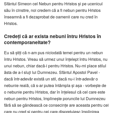
Sfântul Simeon cel Nebun pentru Hristos și pe ucenicul
său în cinstire, noi credem că a fi nebun pentru Hristos
înseamnă a fi dezaprobat de oamenii care nu cred în
Hristos.
Credeți că ar exista nebuni întru Hristos în
contemporaneitate?
Eu să știți că n-am pus niciodată temei pentru un nebun
întru Hristos. Vreau să urmez unui înțelept întru Hristos, nu
unui nebun, chiar dacă-i pentru Hristos. Nu-mi place stilul
ăsta de a-I sluji lui Dumnezeu. Sfântul Apostol Pavel -
dacă într-adevăr există un stil, dacă nu-i într-adevăr o
nebunie reală, că s-ar putea întâmpla și așa - vorbește de
o nebunie pentru Hristos, dar în înțelesul că cel care este
nebun pentru Hristos, împlinește poruncile lui Dumnezeu
fără să se gândească ce consecințe are aceasta pentru cei
care nu cred și pentru cei care disprețuiesc împlinirea