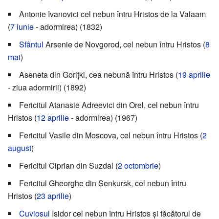
Antonie Ivanovici cel nebun întru Hristos de la Valaam
(
7 iunie
- adormirea) (1832)
Sfântul
Arsenie de Novgorod, cel nebun întru Hristos (
8
mai
)
Aseneta din Gorițki, cea nebună întru Hristos (
19 aprilie
- ziua adormirii) (1892)
Fericitul Atanasie Adreevici din Orel, cel nebun întru
Hristos (
12 aprilie
- adormirea) (1967)
Fericitul Vasile din Moscova, cel nebun întru Hristos (
2
august
)
Fericitul Ciprian din Suzdal (
2 octombrie
)
Fericitul Gheorghe din Șenkursk, cel nebun întru
Hristos (
23 aprilie
)
Cuviosul
Isidor cel nebun întru Hristos și făcătorul de