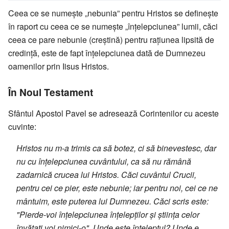
Ceea ce se numește „nebunia” pentru Hristos se definește
în raport cu ceea ce se numește „înțelepciunea” lumii, căci
ceea ce pare nebunie (creștină) pentru rațiunea lipsită de
credință, este de fapt înțelepciunea dată de Dumnezeu
oamenilor prin Iisus Hristos.
În Noul Testament
Sfântul Apostol Pavel se adresează Corintenilor cu aceste
cuvinte:
Hristos nu m-a trimis ca să botez, ci să binevestesc, dar
nu cu înțelepciunea cuvântului, ca să nu rămână
zadarnică crucea lui Hristos. Căci cuvântul Crucii,
pentru cei ce pier, este nebunie; iar pentru noi, cei ce ne
mântuim, este puterea lui Dumnezeu. Căci scris este:
"Pierde-voi înțelepciunea înțelepților și știința celor
învățați voi nimici-o". Unde este înțeleptul? Unde e