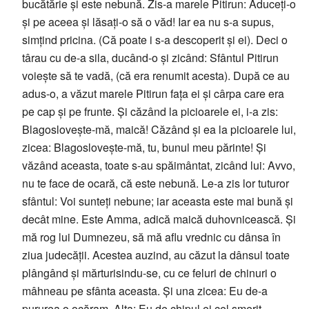
bucătărie și este nebună. Zis-a marele Pitirun: Aduceți-o
și pe aceea și lăsați-o să o văd! Iar ea nu s-a supus,
simțind pricina. (Că poate i s-a descoperit și ei). Deci o
târau cu de-a sila, ducând-o și zicând: Sfântul Pitirun
voiește să te vadă, (că era renumit acesta). După ce au
adus-o, a văzut marele Pitirun fața ei și cârpa care era
pe cap și pe frunte. Și căzând la picioarele ei, i-a zis:
Blagoslovește-mă, maică! Căzând și ea la picioarele lui,
zicea: Blagoslovește-mă, tu, bunul meu părinte! Și
văzând aceasta, toate s-au spăimântat, zicând lui: Avvo,
nu te face de ocară, că este nebună. Le-a zis lor tuturor
sfântul: Voi sunteți nebune; iar aceasta este mai bună și
decât mine. Este Amma, adică maică duhovnicească. Și
mă rog lui Dumnezeu, să mă aflu vrednic cu dânsa în
ziua judecății. Acestea auzind, au căzut la dânsul toate
plângând și mărturisindu-se, cu ce feluri de chinuri o
mâhneau pe sfânta aceasta. Și una zicea: Eu de-a
pururea o ocăram. Alta: Eu de chipul ei cel smerit