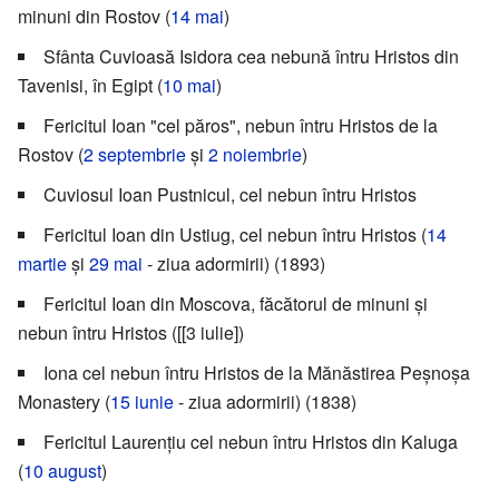
minuni din Rostov (
14 mai
)
Sfânta Cuvioasă Isidora cea nebună întru Hristos din
Tavenisi, în Egipt (
10 mai
)
Fericitul Ioan "cel păros", nebun întru Hristos de la
Rostov (
2 septembrie
și
2 noiembrie
)
Cuviosul Ioan Pustnicul, cel nebun întru Hristos
Fericitul Ioan din Ustiug, cel nebun întru Hristos (
14
martie
și
29 mai
- ziua adormirii) (1893)
Fericitul Ioan din Moscova, făcătorul de minuni și
nebun întru Hristos ([[3 iulie])
Iona cel nebun întru Hristos de la Mănăstirea Peșnoșa
Monastery (
15 iunie
- ziua adormirii) (1838)
Fericitul Laurențiu cel nebun întru Hristos din Kaluga
(
10 august
)