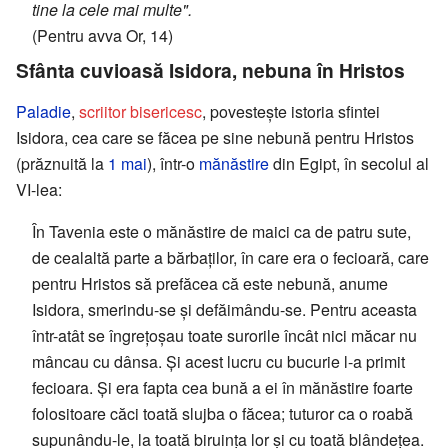
tine la cele mai multe".
(Pentru avva Or, 14)
Sfânta cuvioasă Isidora, nebuna în Hristos
Paladie
,
scriitor bisericesc
, povestește istoria sfintei
Isidora, cea care se făcea pe sine nebună pentru Hristos
(prăznuită la
1 mai
), într-o
mănăstire
din Egipt, în secolul al
VI-lea:
În Tavenia este o mănăstire de maici ca de patru sute,
de cealaltă parte a bărbaților, în care era o fecioară, care
pentru Hristos să prefăcea că este nebună, anume
Isidora, smerindu-se și defăimându-se. Pentru aceasta
într-atât se îngrețoșau toate surorile încât nici măcar nu
mâncau cu dânsa. Și acest lucru cu bucurie l-a primit
fecioara. Și era fapta cea bună a ei în mănăstire foarte
folositoare căci toată slujba o făcea; tuturor ca o roabă
supunându-le, la toată biruința lor și cu toată blândețea.