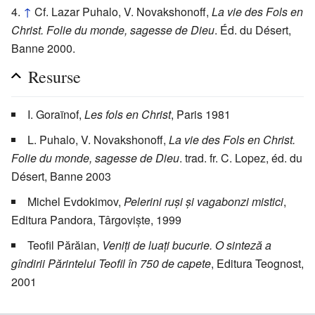
↑
Cf. Lazar Puhalo, V. Novakshonoff,
La vie des Fols en
Christ. Folie du monde, sagesse de Dieu
. Éd. du Désert,
Banne 2000.
Resurse
I. Goraïnof,
Les fols en Christ
, Paris 1981
L. Puhalo, V. Novakshonoff,
La vie des Fols en Christ.
Folie du monde, sagesse de Dieu
. trad. fr. C. Lopez, éd. du
Désert, Banne 2003
Michel Evdokimov,
Pelerini ruși și vagabonzi mistici
,
Editura Pandora, Târgoviște, 1999
Teofil Părăian,
Veniți de luați bucurie. O sinteză a
gîndirii Părintelui Teofil în 750 de capete
, Editura Teognost,
2001