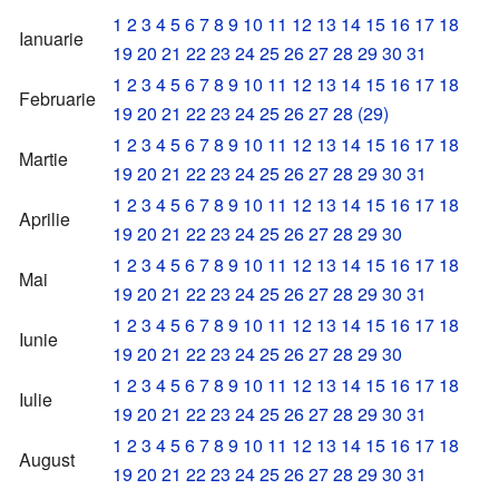
1
2
3
4
5
6
7
8
9
10
11
12
13
14
15
16
17
18
Ianuarie
19
20
21
22
23
24
25
26
27
28
29
30
31
1
2
3
4
5
6
7
8
9
10
11
12
13
14
15
16
17
18
Februarie
19
20
21
22
23
24
25
26
27
28
(29)
1
2
3
4
5
6
7
8
9
10
11
12
13
14
15
16
17
18
Martie
19
20
21
22
23
24
25
26
27
28
29
30
31
1
2
3
4
5
6
7
8
9
10
11
12
13
14
15
16
17
18
Aprilie
19
20
21
22
23
24
25
26
27
28
29
30
1
2
3
4
5
6
7
8
9
10
11
12
13
14
15
16
17
18
Mai
19
20
21
22
23
24
25
26
27
28
29
30
31
1
2
3
4
5
6
7
8
9
10
11
12
13
14
15
16
17
18
Iunie
19
20
21
22
23
24
25
26
27
28
29
30
1
2
3
4
5
6
7
8
9
10
11
12
13
14
15
16
17
18
Iulie
19
20
21
22
23
24
25
26
27
28
29
30
31
1
2
3
4
5
6
7
8
9
10
11
12
13
14
15
16
17
18
August
19
20
21
22
23
24
25
26
27
28
29
30
31