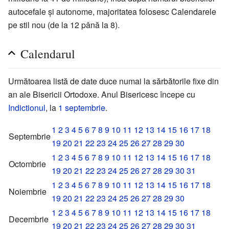
autocefale și autonome, majoritatea folosesc Calendarele
pe stil nou (de la 12 până la 8).
Calendarul
Următoarea listă de date duce numai la sărbătorile fixe din
an ale Bisericii Ortodoxe. Anul Bisericesc începe cu
Indictionul
, la
1 septembrie
.
1
2
3
4
5
6
7
8
9
10
11
12
13
14
15
16
17
18
Septembrie
19
20
21
22
23
24
25
26
27
28
29
30
1
2
3
4
5
6
7
8
9
10
11
12
13
14
15
16
17
18
Octombrie
19
20
21
22
23
24
25
26
27
28
29
30
31
1
2
3
4
5
6
7
8
9
10
11
12
13
14
15
16
17
18
Noiembrie
19
20
21
22
23
24
25
26
27
28
29
30
1
2
3
4
5
6
7
8
9
10
11
12
13
14
15
16
17
18
Decembrie
19
20
21
22
23
24
25
26
27
28
29
30
31