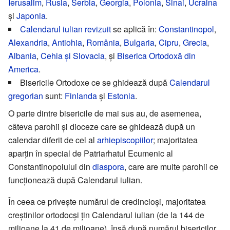
Ierusalim
,
Rusia
,
Serbia
,
Georgia
,
Polonia
,
Sinai
,
Ucraina
și
Japonia
.
Calendarul iulian revizuit
se aplică în:
Constantinopol
,
Alexandria
,
Antiohia
,
România
,
Bulgaria
,
Cipru
,
Grecia
,
Albania
,
Cehia și Slovacia
, și
Biserica Ortodoxă din
America
.
Bisericile Ortodoxe ce se ghidează după
Calendarul
gregorian
sunt:
Finlanda
și
Estonia
.
O parte dintre bisericile de mai sus au, de asemenea,
câteva parohii și dioceze care se ghidează după un
calendar diferit de cel al
arhiepiscopiilor
; majoritatea
aparțin în special de Patriarhatul Ecumenic al
Constantinopolului din
diaspora
, care are multe parohii ce
funcționează după Calendarul iulian.
În ceea ce privește numărul de credincioși, majoritatea
creștinilor ortodocși țin Calendarul iulian (de la 144 de
milioane la 41 de milioane), însă după numărul bisericilor