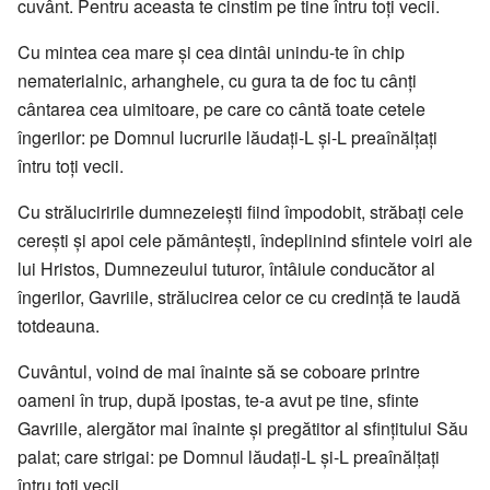
cuvânt. Pentru aceasta te cinstim pe tine întru toţi vecii.
Cu mintea cea mare şi cea dintâi unindu-te în chip
nematerialnic, arhanghele, cu gura ta de foc tu cânţi
cântarea cea uimitoare, pe care co cântă toate cetele
îngerilor: pe Domnul lucrurile lăudaţi-L şi-L preaînălţaţi
întru toţi vecii.
Cu străluciririle dumnezeieşti fiind împodobit, străbaţi cele
cereşti şi apoi cele pământeşti, îndeplinind sfintele voiri ale
lui Hristos, Dumnezeului tuturor, întâiule conducător al
îngerilor, Gavriile, strălucirea celor ce cu credinţă te laudă
totdeauna.
Cuvântul, voind de mai înainte să se coboare printre
oameni în trup, după ipostas, te-a avut pe tine, sfinte
Gavriile, alergător mai înainte şi pregătitor al sfinţitului Său
palat; care strigai: pe Domnul lăudaţi-L şi-L preaînălţaţi
întru toţi vecii.