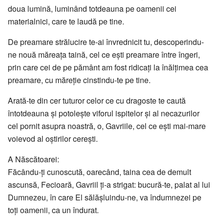
doua lumină, luminând totdeauna pe oamenii cei
materialnici, care te laudă pe tine.
De preamare strălucire te-ai învrednicit tu, descoperindu-
ne nouă măreaţa taină, cel ce eşti preamare între îngeri,
prin care cei de pe pământ am fost ridicaţi la înălţimea cea
preamare, cu măreţie cinstindu-te pe tine.
Arată-te din cer tuturor celor ce cu dragoste te caută
întotdeauna şi potoleşte viforul ispitelor şi al necazurilor
cel pornit asupra noastră, o, Gavriile, cel ce eşti mai-mare
voievod al oştirilor cereşti.
A Născătoarei:
Făcându-ţi cunoscută, oarecând, taina cea de demult
ascunsă, Fecioară, Gavriil ţi-a strigat: bucură-te, palat al lui
Dumnezeu, în care El sălăşluindu-ne, va îndumnezei pe
toţi oamenii, ca un îndurat.