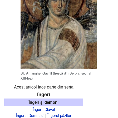
Sf. Arhanghel Gavriil (frescă din Serbia, sec. al
XIII-lea)
Acest articol face parte din seria
Îngeri
Îngeri și demoni
Înger
|
Diavol
Îngerul Domnului
|
Îngerul păzitor