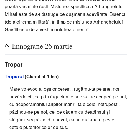
poartă veșminte roșii. Misiunea specifică a Arhanghelului
Mihail este de a-i distruge pe dușmanii adevăratei Biserici
(de aici tema militară), în timp ce misiunea Arhanghelului
Gavriil este de a vesti mântuirea omenirii.
Imnografie 26 martie
Tropar
Troparul
(Glasul al 4-lea)
Mare voievod al oştilor cereşti, rugămu-te pe tine, noi
nevrednicii, ca prin rugăciunile tale să ne acoperi pe noi,
cu acoperământul aripilor măririi tale celei netrupeşti,
păzindu-ne pe noi, cei ce cădem cu deadinsul şi
strigăm: scapă-ne din nevoi, ca un mai-mare peste
cetele puterilor celor de sus.