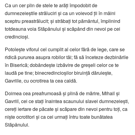
Ca un cer plin de stele te arăţi împodobit de
dumnezeieştile străluciri şi ca un voievod ţii în mâini
sceptru preastrălucit; şi străbaţi tot pământul, împlinind
totdeauna voia Stăpânului şi scăpând din nevoi pe cei
credincioşi.
Potoleşte viforul cel cumplit al celor fără de lege, care se
ridică pururea asupra robilor tăi; fă să înceteze dezbinările
în Biserică; dobândeşte izbăvire de greşeli celor ce te
laudă pe tine; binecredincioşilor biruinţă dăruieşte,
Gavriile, cu ocrotirea ta cea caldă.
Doimea cea preafrumoasă şi plină de mărire, Mihail şi
Gavriil, cei ce staţi înaintea scaunului slavei dumnezeieşti,
cereţi iertare de păcate şi scăpare din nevoi pentru toţi, ca
nişte ocrotitori şi ca cei urmaţi întru toate bunătatea
Stăpânului.