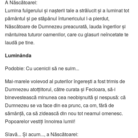
A Născătoarei:
Lumina fulgerului şi naşterii tale a strălucit şi a luminat tot
pământul şi pe stăpânul întunericului l-a pierdut,
Născătoare de Dumnezeu preacurată, lauda îngerilor şi
mântuirea tuturor oamenilor, care cu glasuri neîncetate te
laudă pe tine.
Luminânda
Podobie: Cu ucenicii să ne suim...
Mai-marele voievod al puterilor îngereşti a fost trimis de
Dumnezeu atotţiitorul, către curata şi Fecioara, să-i
binevestească minunea cea neobişnuită şi nespusă: că
Dumnezeu se va face din ea prunc, ca om, fără de
sămânţă, ca să zidească din nou tot neamul omenesc.
Popoarelor vestiţi înnoirea lumii!
Slavă... Și acum..., a Născătoarei: