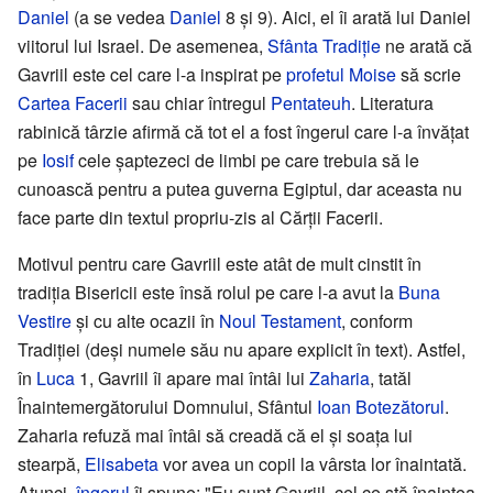
Daniel
(a se vedea
Daniel
8 și 9). Aici, el îi arată lui Daniel
viitorul lui Israel. De asemenea,
Sfânta Tradiţie
ne arată că
Gavriil este cel care l-a inspirat pe
profetul
Moise
să scrie
Cartea Facerii
sau chiar întregul
Pentateuh
. Literatura
rabinică târzie afirmă că tot el a fost îngerul care l-a învățat
pe
Iosif
cele șaptezeci de limbi pe care trebuia să le
cunoască pentru a putea guverna Egiptul, dar aceasta nu
face parte din textul propriu-zis al Cărții Facerii.
Motivul pentru care Gavriil este atât de mult cinstit în
tradiția Bisericii este însă rolul pe care l-a avut la
Buna
Vestire
și cu alte ocazii în
Noul Testament
, conform
Tradiției (deși numele său nu apare explicit în text). Astfel,
în
Luca
1, Gavriil îi apare mai întâi lui
Zaharia
, tatăl
Înaintemergătorului Domnului, Sfântul
Ioan Botezătorul
.
Zaharia refuză mai întâi să creadă că el și soața lui
stearpă,
Elisabeta
vor avea un copil la vârsta lor înaintată.
Atunci,
îngerul
îi spune: "Eu sunt Gavriil, cel ce stă înaintea