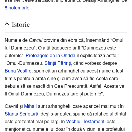
8 noiembrie
.
Istoric
Numele de
Gavriil
provine din ebraică, însemnând "Omul
lui Dumnezeu". O altă traducere ar fi "Dumnezeu este
puternic".
Proloagele de la Ohrida
îl explicitează astfel:
"Omul-Dumnezeu.
Sfinţii Părinţi
, când vorbesc despre
Buna Vestire
, spun că un arhanghel cu acest nume a fost
trimis pentru a arăta cine și cum avea să fie Acela care
trebuia să se nască din Cea Preacurată. Astfel, Acesta va
fi Omul-Dumnezeu, Dumnezeu tare și puternic".
Gavriil și
Mihail
sunt arhanghelii care apar cel mai mult în
Sfânta Scriptură
, deși s-ar putea spune că rolul celui dintâi
este prezentat mai pe larg. În
Vechiul Testament
, este
menționat cu numele lui doar în două viziuni ale profetului