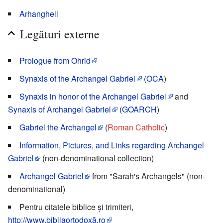
Arhangheli
Legături externe
Prologue from Ohrid
Synaxis of the Archangel Gabriel
(
OCA
)
Synaxis in honor of the Archangel Gabriel
and
Synaxis of Archangel Gabriel
(
GOARCH
)
Gabriel the Archangel
(
Roman Catholic
)
Information, Pictures, and Links regarding Archangel
Gabriel
(non-denominational collection)
Archangel Gabriel
from "Sarah's Archangels" (non-
denominational)
Pentru citatele biblice și trimiteri,
http://www.bibliaortodoxă.ro