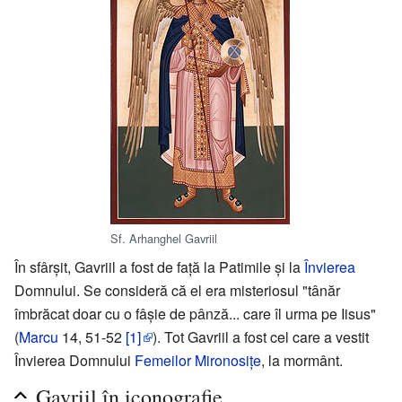
Sf. Arhanghel Gavriil
În sfârșit, Gavriil a fost de față la Patimile și la
Învierea
Domnului. Se consideră că el era misteriosul "tânăr
îmbrăcat doar cu o fâșie de pânză... care îl urma pe Iisus"
(
Marcu
14, 51-52
[1]
). Tot Gavriil a fost cel care a vestit
Învierea Domnului
Femeilor Mironosiţe
, la mormânt.
Gavriil în iconografie