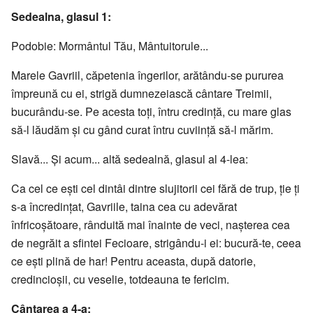
Sedealna, glasul 1:
Podobie: Mormântul Tău, Mântuitorule...
Marele Gavriil, căpetenia îngerilor, arătându-se pururea
împreună cu ei, strigă dumnezeiască cântare Treimii,
bucurându-se. Pe acesta toţi, întru credinţă, cu mare glas
să-l lăudăm şi cu gând curat întru cuviinţă să-l mărim.
Slavă... Și acum... altă sedealnă, glasul al 4-lea:
Ca cel ce eşti cel dintâi dintre slujitorii cei fără de trup, ţie ţi
s-a încredinţat, Gavriile, taina cea cu adevărat
înfricoşătoare, rânduită mai înainte de veci, naşterea cea
de negrăit a sfintei Fecioare, strigându-i ei: bucură-te, ceea
ce eşti plină de har! Pentru aceasta, după datorie,
credincioşii, cu veselie, totdeauna te fericim.
Cântarea a 4-a: