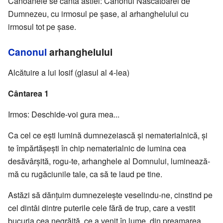
Canoanele se cântă astfel: Canonul Născătoarei de
Dumnezeu, cu irmosul pe şase, al arhanghelului cu
irmosul tot pe şase.
Canonul
arhanghelului
Alcătuire a lui Iosif (glasul al 4-lea)
Cântarea 1
Irmos: Deschide-voi gura mea...
Ca cel ce eşti lumină dumnezeiască şi nematerialnică, şi
te împărtăşeşti în chip nematerialnic de lumina cea
desăvârşită, rogu-te, arhanghele al Domnului, luminează-
mă cu rugăciunile tale, ca să te laud pe tine.
Astăzi să dănţuim dumnezeieşte veselindu-ne, cinstind pe
cel dintâi dintre puterile cele fără de trup, care a vestit
bucuria cea negrăită, ce a venit în lume, din preamarea