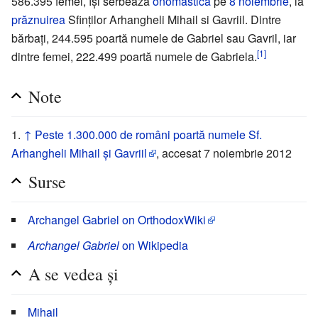
586.395 femei, îşi serbează
onomastica
pe
8 noiembrie
, la
prăznuirea
Sfinţilor Arhangheli Mihail si Gavriil. Dintre
bărbaţi, 244.595 poartă numele de Gabriel sau Gavril, iar
[1]
dintre femei, 222.499 poartă numele de Gabriela.
Note
↑
Peste 1.300.000 de români poartă numele Sf.
Arhangheli Mihail şi Gavriil
, accesat 7 noiembrie 2012
Surse
Archangel Gabriel on OrthodoxWiki
Archangel Gabriel
on Wikipedia
A se vedea și
Mihail