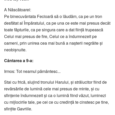
A Născătoarei:
Pe binecuvântata Fecioară să o lăudăm, ca pe un tron
desfătat al Împăratului, ca pe una ce este mai presus decât
toate făpturile, ca pe singura care a dat fiinţă trupească
Celui mai presus de fire, Celui ce a îndumnezeit pe
oameni, prin unirea cea mai bună a naşterii negrăite şi
neobişnuite.
Cântarea a 9-a:
Irmos: Tot neamul pământesc...
Stai cu frică, slujind tronului Harului, şi strălucitor fiind de
revărsările de lumină cele mai presus de minte, şi cu
sfinţenie îndumnezeit şi ca o lumină fiind văzut, luminezi
cu mijlocirile tale, pe cei ce cu credinţă te cinstesc pe tine,
sfinţite Gavriile.