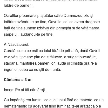
iubire de oameni.
Ocrotitor preamare şi ajutător către Dumnezeu, zid şi
întărire avându-te pe tine, Gavriile, cei ce avem dragoste
faţă de tine suntem izbăviţi din primejdii şi de vătămarea
şarpelui, lăudându-te pe tine.
A Născătoarei:
Curată, ceea ce eşti cu totul fără de prihană, dacă Gavriil
te-a văzut pe tine plin de strălucire, a strigat: bucură-te,
stăpână, mântuirea oamenilor, lauda şi cinstita grăire a
îngerilor, ceea ce nu ştii de nuntă.
Cântarea a 3-a:
Irmos: Pe ai tăi cântăreţi...
Cu împărtăşirea luminii celei cu totul fără de materie, ca un
nematerialnic cu adevărat fiind luminat, te-ai arătat ca o a