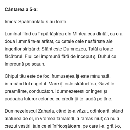
Cântarea a 5-a:
Irmos: Spăimântatu-s-au toate...
Luminat fiind cu împărtăşirea din Mintea cea dintâi, ca o a
doua lumină te-ai arătat, cu cetele cele nesfârşite ale
îngerilor strigând: Sfânt este Dumnezeu, Tatăl a toate
făcătorul, Fiul cel împreună fără de început şi Duhul cel
împreună pe scaun.
Chipul tău este de foc, frumuseţea îţi este minunată,
întrecând tot cugetul. Mare îţi este strălucirea, Gavriile
preamărite, conducătorul dumnezeieştilor îngeri şi
podoaba tuturor celor ce cu credinţă te laudă pe tine.
Dumnezeiescul Zaharia, când te-a văzut, odinioară, stând
alăturea de el, în vremea tămâierii, a rămas mut; că nu a
crezut vestirii tale celei înfricoşătoare, pe care i-ai grăit-o,