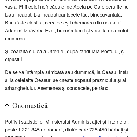
vas al Firii celei neîncăpute; pe Acela pe Care cerurile nu
L-au încăput, L-a încăput pântecele tău, binecuvântată.
Bucură-te cinstită, ceea ce eşti chemarea din nou a lui
Adam şi izbăvirea Evei, bucuria lumii şi veselia neamului
omenesc.
Și cealaltă slujbă a Utreniei, după rânduiala Postului, şi
otpustul.
De se va întâmpla sâmbătă sau duminică, la Ceasul întâi
şi la celelalte Ceasuri se citeşte troparul praznicului şi al
arhanghelului. Asemenea şi condacele, pe rând.
Onomastică
Potrivit statisticilor Ministerului Administraţiei şi Internelor,
peste 1.321.845 de români, dintre care 735.450 bărbaţi şi