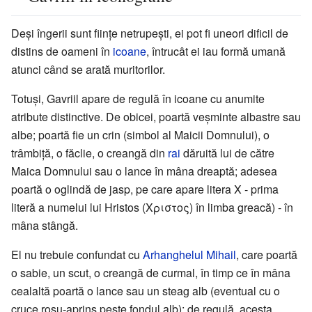
Deși îngerii sunt ființe netrupești, ei pot fi uneori dificil de
distins de oameni în
icoane
, întrucât ei iau formă umană
atunci când se arată muritorilor.
Totuși, Gavriil apare de regulă în icoane cu anumite
atribute distinctive. De obicei, poartă veșminte albastre sau
albe; poartă fie un crin (simbol al Maicii Domnului), o
trâmbiță, o făclie, o creangă din
rai
dăruită lui de către
Maica Domnului sau o lance în mâna dreaptă; adesea
poartă o oglindă de jasp, pe care apare litera Χ - prima
literă a numelui lui Hristos (Χριστος) în limba greacă) - în
mâna stângă.
El nu trebuie confundat cu
Arhanghelul Mihail
, care poartă
o sabie, un scut, o creangă de curmal, în timp ce în mâna
cealaltă poartă o lance sau un steag alb (eventual cu o
cruce roșu-aprins peste fondul alb); de regulă, acesta