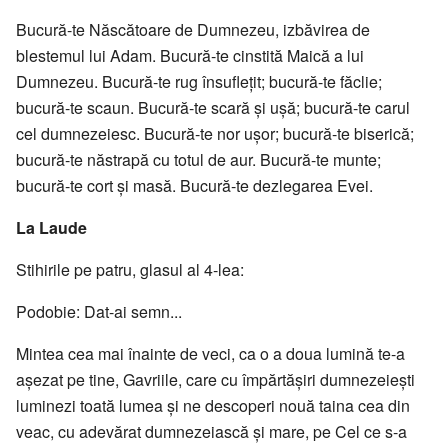
Bucură-te Născătoare de Dumnezeu, izbăvirea de
blestemul lui Adam. Bucură-te cinstită Maică a lui
Dumnezeu. Bucură-te rug însufleţit; bucură-te făclie;
bucură-te scaun. Bucură-te scară şi uşă; bucură-te carul
cel dumnezeiesc. Bucură-te nor uşor; bucură-te biserică;
bucură-te năstrapă cu totul de aur. Bucură-te munte;
bucură-te cort şi masă. Bucură-te dezlegarea Evei.
La Laude
Stihirile pe patru, glasul al 4-lea:
Podobie: Dat-ai semn...
Mintea cea mai înainte de veci, ca o a doua lumină te-a
aşezat pe tine, Gavriile, care cu împărtăşiri dumnezeieşti
luminezi toată lumea şi ne descoperi nouă taina cea din
veac, cu adevărat dumnezeiască şi mare, pe Cel ce s-a