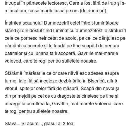
întrupat în pântecele fecioresc, Care a fost fără de trup şi s-
a făcut om, ca să mântuiască pe om (de două ori).
Înaintea scaunului Dumnezeirii celei întreit-luminătoare
stând şi din destul fiind luminat cu dumnezeieştile străluciri
cele ce pornesc neîncetat de acolo, pe cei ce dănţuiesc pe
pământ cu bucurie şi te laudă pe tine scapă-i de negura
patimilor şi cu lumina ta îi acoperă, Gavriile mai-marele
voievod, care te rogi pentru sufletele noastre.
Sfărâmă întărâtările celor care năvălesc adesea asupra
turmei tale, fă să înceteze dezbinările în Biserică, alină
viforul ispitelor celor fără de măsură. Scapă din nevoi şi
din primejdii pe cei ce cu dragoste te cinstesc pe tine şi
aleargă la ocrotirea ta, Gavriile, mai-marele voievod, care
te rogi pentru sufletele noastre.
Slavă... Și acum..., glasul al 2-lea: