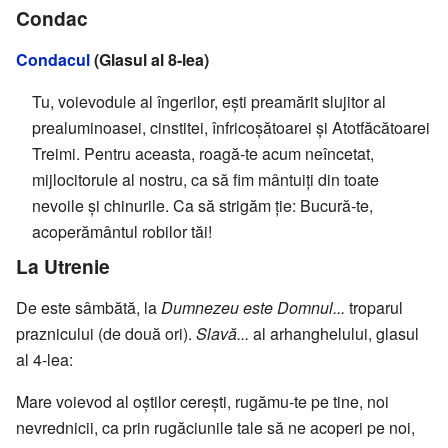
Condac
Condacul
(Glasul al 8-lea)
Tu, voievodule al îngerilor, eşti preamărit slujitor al
prealuminoasei, cinstitei, înfricoşătoarei şi Atotfăcătoarei
Treimi. Pentru aceasta, roagă-te acum neîncetat,
mijlocitorule al nostru, ca să fim mântuiţi din toate
nevoile şi chinurile. Ca să strigăm ţie: Bucură-te,
acoperământul robilor tăi!
La Utrenie
De este sâmbătă, la
Dumnezeu este Domnul...
troparul
praznicului (de două ori).
Slavă...
al arhanghelului, glasul
al 4-lea:
Mare voievod al oştilor cereşti, rugămu-te pe tine, noi
nevrednicii, ca prin rugăciunile tale să ne acoperi pe noi,