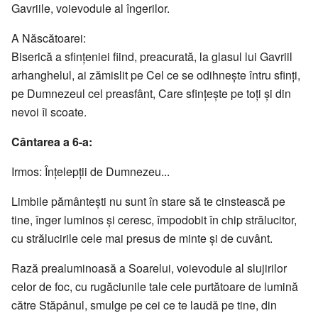
Gavriile, voievodule al îngerilor.
A Născătoarei:
Biserică a sfinţeniei fiind, preacurată, la glasul lui Gavriil
arhanghelul, ai zămislit pe Cel ce se odihneşte întru sfinţi,
pe Dumnezeul cel preasfânt, Care sfinţeşte pe toţi şi din
nevoi îi scoate.
Cântarea a 6-a:
Irmos: Înţelepţii de Dumnezeu...
Limbile pământeşti nu sunt în stare să te cinstească pe
tine, înger luminos şi ceresc, împodobit în chip strălucitor,
cu strălucirile cele mai presus de minte şi de cuvânt.
Rază prealuminoasă a Soarelui, voievodule al slujirilor
celor de foc, cu rugăciunile tale cele purtătoare de lumină
către Stăpânul, smulge pe cei ce te laudă pe tine, din