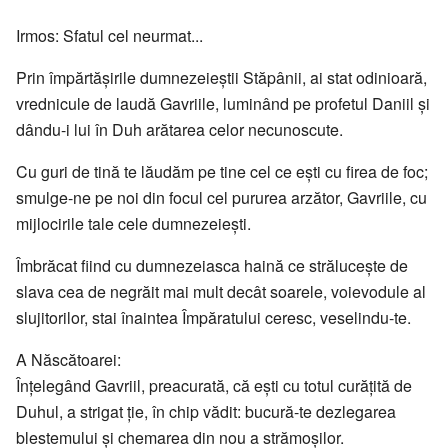
Irmos: Sfatul cel neurmat...
Prin împărtăşirile dumnezeieştii Stăpânii, ai stat odinioară,
vrednicule de laudă Gavriile, luminând pe profetul Daniil şi
dându-i lui în Duh arătarea celor necunoscute.
Cu guri de tină te lăudăm pe tine cel ce eşti cu firea de foc;
smulge-ne pe noi din focul cel pururea arzător, Gavriile, cu
mijlocirile tale cele dumnezeieşti.
Îmbrăcat fiind cu dumnezeiasca haină ce străluceşte de
slava cea de negrăit mai mult decât soarele, voievodule al
slujitorilor, stai înaintea Împăratului ceresc, veselindu-te.
A Născătoarei:
Înţelegând Gavriil, preacurată, că eşti cu totul curăţită de
Duhul, a strigat ţie, în chip vădit: bucură-te dezlegarea
blestemului şi chemarea din nou a strămoşilor.