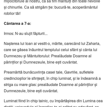
mijlocitorule al nostru, ca să fim mântuiţi din toate nevoile
şi chinurile. Ca să strigăm ţie: bucură-te, acoperământul
robilor tăi!
Cântarea a 7-a:
Irmos: N-au slujit făpturii...
Naşterea lui Ioan ai vestit-o, mărite, oarecând lui Zaharia,
care se găsea înăuntrul templului celui sfânt şi cânta lui
Dumnezeu şi Mântuitorului: Prealăudate Doamne al
părinţilor şi Dumnezeule, bine eşti cuvântat.
Preamărită bunăcuviinţa casei tale, Gavriile, sufletele
credincioşilor le sfinţeşti, în chip luminat, şi le îndeamnă a
striga cu mare glas: prealăudate Doamne al părinţilor şi
Dumnezeule, bine eşti cuvântat.
Luminat fiind în chip tainic, cu împărtăşirea din Lumina cea
dintâi, voievodule al îngerilor, te-ai arătat cu adevărat, ca