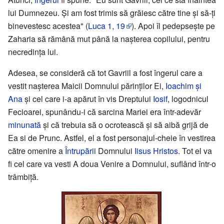
lui Dumnezeu. Și am fost trimis să grăiesc către tine şi să-ţi
binevestesc acestea" (
Luca 1, 19
). Apoi îl pedepsește pe
Zaharia să rămână mut până la nașterea copilului, pentru
necredința lui.
Adesea, se consideră că tot Gavriil a fost îngerul care a
vestit nașterea Maicii Domnului părinților Ei,
Ioachim şi
Ana
și cel care i-a apărut în vis Dreptului
Iosif
, logodnicul
Fecioarei, spunându-i că sarcina Mariei era într-adevăr
minunată
și că trebuia să o ocrotească și să aibă grijă de
Ea si de Prunc. Astfel, el a fost personajul-cheie în vestirea
către omenire a
Întrupării
Domnului
Iisus Hristos
. Tot el va
fi cel care va vesti A doua Venire a Domnului, suflând într-o
trâmbiță.