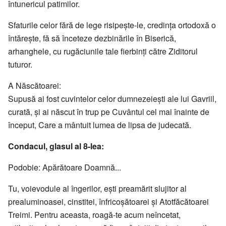
întunericul patimilor.
Sfaturile celor fără de lege risipeşte-le, credinţa ortodoxă o
întăreşte, fă să înceteze dezbinările în Biserică,
arhanghele, cu rugăciunile tale fierbinţi către Ziditorul
tuturor.
A Născătoarei:
Supusă ai fost cuvintelor celor dumnezeieşti ale lui Gavriil,
curată, şi ai născut în trup pe Cuvântul cel mai înainte de
început, Care a mântuit lumea de lipsa de judecată.
Condacul, glasul al 8-lea:
Podobie: Apărătoare Doamnă...
Tu, voievodule al îngerilor, eşti preamărit slujitor al
prealuminoasei, cinstitei, înfricoşătoarei şi Atotfăcătoarei
Treimi. Pentru aceasta, roagă-te acum neîncetat,