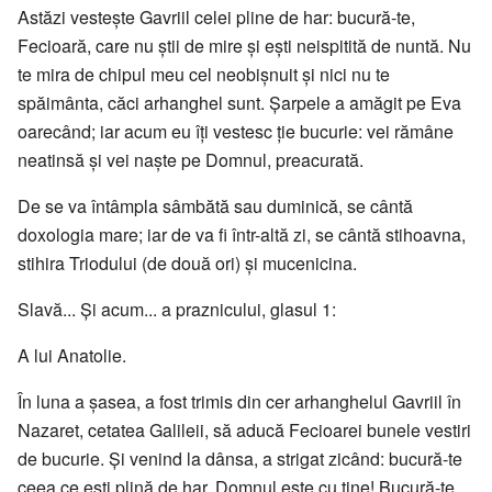
Astăzi vesteşte Gavriil celei pline de har: bucură-te,
Fecioară, care nu ştii de mire şi eşti neispitită de nuntă. Nu
te mira de chipul meu cel neobişnuit şi nici nu te
spăimânta, căci arhanghel sunt. Șarpele a amăgit pe Eva
oarecând; iar acum eu îţi vestesc ţie bucurie: vei rămâne
neatinsă şi vei naşte pe Domnul, preacurată.
De se va întâmpla sâmbătă sau duminică, se cântă
doxologia mare; iar de va fi într-altă zi, se cântă stihoavna,
stihira Triodului (de două ori) şi mucenicina.
Slavă... Și acum... a praznicului, glasul 1:
A lui Anatolie.
În luna a şasea, a fost trimis din cer arhanghelul Gavriil în
Nazaret, cetatea Galileii, să aducă Fecioarei bunele vestiri
de bucurie. Și venind la dânsa, a strigat zicând: bucură-te
ceea ce eşti plină de har, Domnul este cu tine! Bucură-te