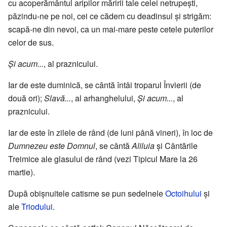
cu acoperământul aripilor măririi tale celei netrupeşti,
păzindu-ne pe noi, cei ce cădem cu deadinsul şi strigăm:
scapă-ne din nevoi, ca un mai-mare peste cetele puterilor
celor de sus.
Și acum...
, al praznicului.
Iar de este duminică, se cântă întâi troparul Învierii (de
două ori);
Slavă...
, al arhanghelului,
Și acum...
, al
praznicului.
Iar de este în zilele de rând (de luni până vineri), în loc de
Dumnezeu este Domnul
, se cântă
Aliluia
şi Cântările
Treimice ale glasului de rând (vezi Tipicul Mare la 26
martie).
După obişnuitele catisme se pun sedelnele
Octoihului
şi
ale
Triodului
.