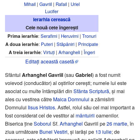
Mihail
|
Gavriil
|
Rafail
|
Uriel
Lucifer
Ierarhia cerească
Cele nouă cete îngerești
:
Serafimi
|
Heruvimi
|
Tronuri
Prima ierarhie
:
Puteri
|
Stăpâniri
|
Principate
A doua ierarhie
:
Virtuți
|
Arhangheli
|
Îngeri
A treia ierarhie
Editați această casetă
Sfântul
Arhanghel Gavriil
(sau
Gabriel
) a fost numit
voievod (conducător) al oștirilor cerești; numele lui este
asociat cu multe întâmplări din
Sfânta Scriptură
, și mai
ales cu vestirea către
Maica Domnului
a zămislirii
Domnului
Iisus Hristos
. Astfel, rolul său cel mai important a
fost considerat cel de vestitor al
mântuirii
oamenilor.
Biserica ține
Soborul
Sf.
Arhanghel
Gavriil pe
26 martie
, în
ziua următoare
Bunei Vestiri
, și iarăși pe
13 iulie
; de
asemeni, este sărbătorit împreună cu ceilalți Arhangheli pe