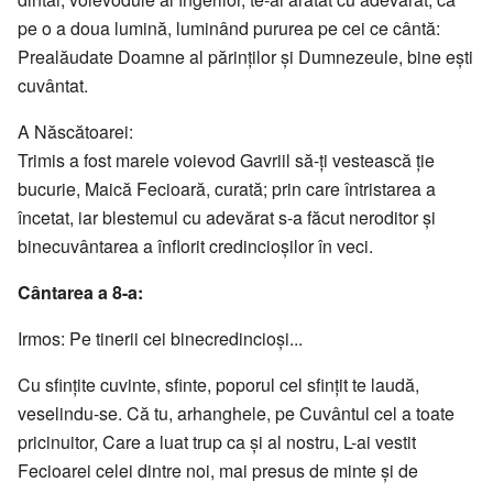
pe o a doua lumină, luminând pururea pe cei ce cântă:
Prealăudate Doamne al părinţilor şi Dumnezeule, bine eşti
cuvântat.
A Născătoarei:
Trimis a fost marele voievod Gavriil să-ţi vestească ţie
bucurie, Maică Fecioară, curată; prin care întristarea a
încetat, iar blestemul cu adevărat s-a făcut neroditor şi
binecuvântarea a înflorit credincioşilor în veci.
Cântarea a 8-a:
Irmos: Pe tinerii cei binecredincioşi...
Cu sfinţite cuvinte, sfinte, poporul cel sfinţit te laudă,
veselindu-se. Că tu, arhanghele, pe Cuvântul cel a toate
pricinuitor, Care a luat trup ca şi al nostru, L-ai vestit
Fecioarei celei dintre noi, mai presus de minte şi de