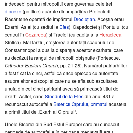
îndeosebi pentru mitropoliții care guvernau cele trei
dioceze
(politice) apărute din împărțirea Prefecturii
Răsăritene operată de împăratul
Dioclețian
. Aceștia erau
Exarhii Asiei (cu sediul la
Efes
), Capadociei și Pontului (cu
centrul în
Cezareea
) și Traciei (cu capitala la
Heracleea
Sintica). Mai târziu, creșterea autorității scaunului de
Constantinopol a dus la dispariția acestor exarhate, care
au decăzut la rangul de mitropolii obișnuite (Fortescue,
Orthodox Eastern Church
, pp. 21-25). Numărul patriarhiilor
a fost fixat la cinci, astfel că orice episcop cu autoritate
asupra altor episcopi și care nu se afla sub ascultarea
unuia din cei cinci patriarhi avea să primească titlul de
exarh. Astfel, când
Sinodul de la Efes
din anul 431 a
recunoscut autocefalia
Bisericii Ciprului
,
primatul
acesteia
a primit titlul de „Exarh al Ciprului”.
Unele Biserici din Sud-Estul Europei care au cunoscut
perioade de autocefalie în perioada medievală erau