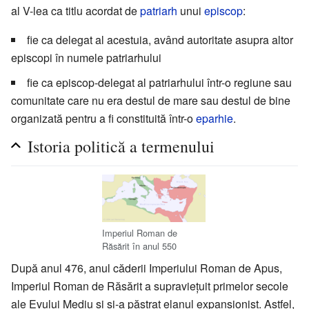
al V-lea ca titlu acordat de
patriarh
unui
episcop
:
fie ca delegat al acestuia, având autoritate asupra altor
episcopi în numele patriarhului
fie ca episcop-delegat al patriarhului într-o regiune sau
comunitate care nu era destul de mare sau destul de bine
organizată pentru a fi constituită într-o
eparhie
.
Istoria politică a termenului
Imperiul Roman de
Răsărit în anul 550
După anul 476, anul căderii Imperiului Roman de Apus,
Imperiul Roman de Răsărit a supraviețuit primelor secole
ale Evului Mediu și și-a păstrat elanul expansionist. Astfel,