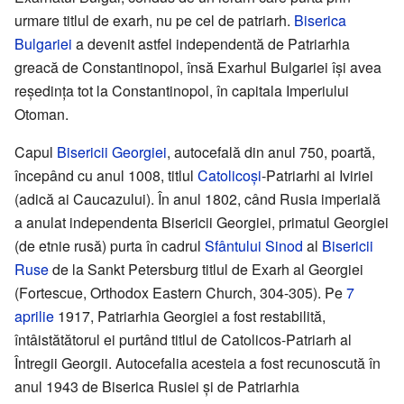
urmare titlul de exarh, nu pe cel de patriarh.
Biserica
Bulgariei
a devenit astfel independentă de Patriarhia
greacă de Constantinopol, însă Exarhul Bulgariei își avea
reședința tot la Constantinopol, în capitala Imperiului
Otoman.
Capul
Bisericii Georgiei
, autocefală din anul 750, poartă,
începând cu anul 1008, titlul
Catolicoși
-Patriarhi ai Iviriei
(adică ai Caucazului). În anul 1802, când Rusia imperială
a anulat independenta Bisericii Georgiei, primatul Georgiei
(de etnie rusă) purta în cadrul
Sfântului Sinod
al
Bisericii
Ruse
de la Sankt Petersburg titlul de Exarh al Georgiei
(Fortescue, Orthodox Eastern Church, 304-305). Pe
7
aprilie
1917, Patriarhia Georgiei a fost restabilită,
întâistătătorul ei purtând titlul de Catolicos-Patriarh al
Întregii Georgii. Autocefalia acesteia a fost recunoscută în
anul 1943 de Biserica Rusiei și de Patriarhia