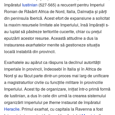
împăratul
Iustinian
(527-565) a recucerit pentru Imperiul
Roman de Răsărit Africa de Nord, Italia, Dalmația și părți
din peninsula Iberică. Acest efort de expansiune a solicitat
la maxim resursele limitate ale Imperiului, însă împărații s-
au luptat să păstreze teritoriile cucerite, chiar cu prețul
epuizării acestor resurse. Această atitudine a dus la
instaurarea
exarhatelor
menite să gestioneze situația
locală instabilă din provincii.
Exarhatele au apărut ca răspuns la declinul autorității
imperiale în provincii, îndeosebi în Italia și în Africa de
Nord și au făcut parte dintr-un proces mai larg de unificare
a magistraturilor civile cu funcțiile militare în provinciile
Imperiului. Acest tip de organizare, inițiat într-o primă formă
de Iustinian, a dus în cele din urmă la crearea sistemului
organizării imperiului pe
theme
instaurat de împăratul
Heraclie
. Primul exarhat, cu capitala la Ravenna a fost