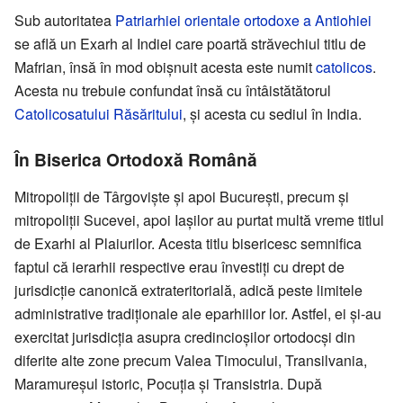
Sub autoritatea
Patriarhiei orientale ortodoxe a Antiohiei
se află un Exarh al Indiei care poartă străvechiul titlu de
Mafrian, însă în mod obișnuit acesta este numit
catolicos
.
Acesta nu trebuie confundat însă cu întâistătătorul
Catolicosatului Răsăritului
, și acesta cu sediul în India.
În Biserica Ortodoxă Română
Mitropoliții de Târgoviște și apoi București, precum și
mitropoliții Sucevei, apoi Iașilor au purtat multă vreme titlul
de Exarhi al Plaiurilor. Acesta titlu bisericesc semnifica
faptul că ierarhii respective erau învestiți cu drept de
jurisdicție canonică extrateritorială, adică peste limitele
administrative tradiționale ale eparhiilor lor. Astfel, ei și-au
exercitat jurisdicția asupra credincioșilor ortodocși din
diferite alte zone precum Valea Timocului, Transilvania,
Maramureșul istoric, Pocuția și Transistria. După