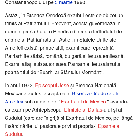
Constantinopolului pe
3 martie
1990.
Astăzi, în Biserica Ortodoxă exarhul este de obicei un
trimis al Patriarhului. Frecvent, acesta guvernează în
numele patriarhului o Biserică din afara teritoriului de
origine al Patriarhatului. Astfel, în Statele Unite ale
Americii există, printre alții, exarhi care reprezintă
Patriarhiile sârbă, română, bulgară și ierusalemiteană.
Exarhii aflați sub autoritatea Patriarhiei Ierusalimului
poartă titlul de "Exarhi ai Sfântului Mormânt".
În anul 1972,
Episcopul José
și Biserica Națională
Mexicană au fost acceptate în
Biserica Ortodoxă din
America
sub numele de "
Exarhatul de Mexico
," avându-l
ca exarh pe Arhiepiscopul
Dimitrie al Dallas
-ului și al
Sudului (care are în grijă și Exarhatul de Mexico, pe lângă
însărcinările lui pastorale privind propria-i
Eparhie a
Sudului
.