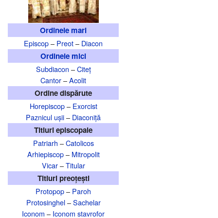
Ordinele mari
Episcop
–
Preot
–
Diacon
Ordinele mici
Subdiacon
–
Citeț
Cantor
–
Acolit
Ordine dispărute
Horepiscop
–
Exorcist
Paznicul ușii
–
Diaconiță
Titluri episcopale
Patriarh
–
Catolicos
Arhiepiscop
–
Mitropolit
Vicar
–
Titular
Titluri preoțești
Protopop
–
Paroh
Protosinghel
–
Sachelar
Iconom
–
Iconom stavrofor