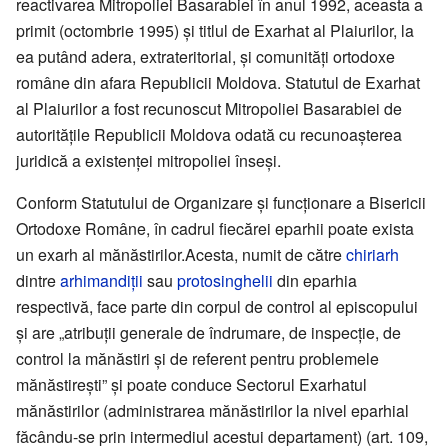
reactivarea Mitropoliei Basarabiei în anul 1992, aceasta a
primit (octombrie 1995) și titlul de Exarhat al Plaiurilor, la
ea putând adera, extrateritorial, și comunități ortodoxe
române din afara Republicii Moldova. Statutul de Exarhat
al Plaiurilor a fost recunoscut Mitropoliei Basarabiei de
autoritățile Republicii Moldova odată cu recunoașterea
juridică a existenței mitropoliei înseși.
Conform Statutului de Organizare și funcționare a Bisericii
Ortodoxe Române, în cadrul fiecărei eparhii poate exista
un exarh al mănăstirilor.Acesta, numit de către
chiriarh
dintre
arhimandiții
sau
protosinghelii
din eparhia
respectivă, face parte din corpul de control al episcopului
și are „atribuții generale de îndrumare, de inspecție, de
control la mănăstiri și de referent pentru problemele
mănăstirești” și poate conduce Sectorul Exarhatul
mănăstirilor (administrarea mănăstirilor la nivel eparhial
făcându-se prin intermediul acestui departament) (art. 109,