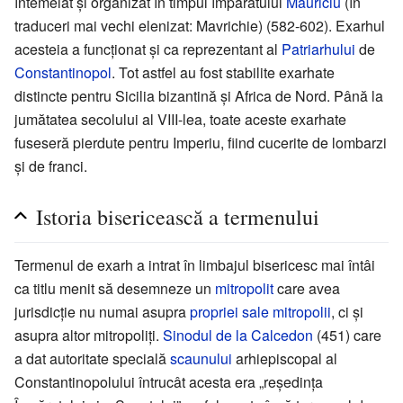
întemeiat și organizat în timpul împăratului
Mauriciu
(în
traduceri mai vechi elenizat: Mavrichie) (582-602). Exarhul
acesteia a funcționat și ca reprezentant al
Patriarhului
de
Constantinopol
. Tot astfel au fost stabilite exarhate
distincte pentru Sicilia bizantină și Africa de Nord. Până la
jumătatea secolului al VIII-lea, toate aceste exarhate
fuseseră pierdute pentru Imperiu, fiind cucerite de lombarzi
și de franci.
Istoria bisericească a termenului
Termenul de exarh a intrat în limbajul bisericesc mai întâi
ca titlu menit să desemneze un
mitropolit
care avea
jurisdicție nu numai asupra
propriei sale mitropolii
, ci și
asupra altor mitropoliți.
Sinodul de la Calcedon
(451) care
a dat autoritate specială
scaunului
arhiepiscopal al
Constantinopolului întrucât acesta era „reședința