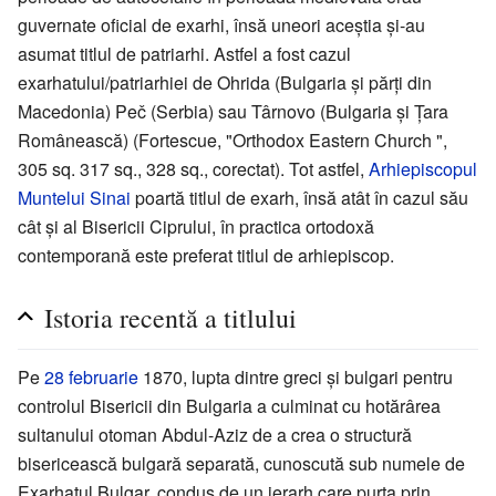
guvernate oficial de exarhi, însă uneori aceștia și-au
asumat titlul de patriarhi. Astfel a fost cazul
exarhatului/patriarhiei de Ohrida (Bulgaria și părți din
Macedonia) Peč (Serbia) sau Târnovo (Bulgaria și Țara
Românească) (Fortescue, "Orthodox Eastern Church ",
305 sq. 317 sq., 328 sq., corectat). Tot astfel,
Arhiepiscopul
Muntelui Sinai
poartă titlul de exarh, însă atât în cazul său
cât și al Bisericii Ciprului, în practica ortodoxă
contemporană este preferat titlul de arhiepiscop.
Istoria recentă a titlului
Pe
28 februarie
1870, lupta dintre greci și bulgari pentru
controlul Bisericii din Bulgaria a culminat cu hotărârea
sultanului otoman Abdul-Aziz de a crea o structură
bisericească bulgară separată, cunoscută sub numele de
Exarhatul Bulgar, condus de un ierarh care purta prin