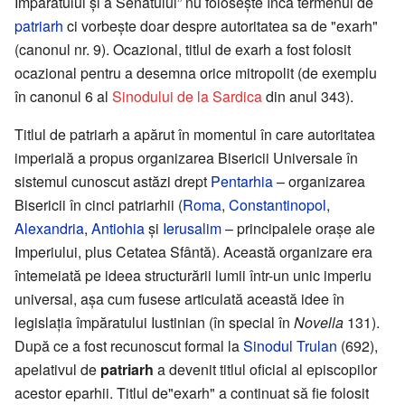
Împăratului și a Senatului” nu folosește încă termenul de
patriarh
ci vorbește doar despre autoritatea sa de "exarh"
(canonul nr. 9). Ocazional, titlul de exarh a fost folosit
ocazional pentru a desemna orice mitropolit (de exemplu
în canonul 6 al
Sinodului de la Sardica
din anul 343).
Titlul de patriarh a apărut în momentul în care autoritatea
imperială a propus organizarea Bisericii Universale în
sistemul cunoscut astăzi drept
Pentarhia
– organizarea
Bisericii în cinci patriarhii (
Roma
,
Constantinopol
,
Alexandria
,
Antiohia
și
Ierusalim
– principalele orașe ale
Imperiului, plus Cetatea Sfântă). Această organizare era
întemeiată pe ideea structurării lumii într-un unic imperiu
universal, așa cum fusese articulată această idee în
legislația împăratului Iustinian (în special în
Novella
131).
După ce a fost recunoscut formal la
Sinodul Trulan
(692),
apelativul de
patriarh
a devenit titlul oficial al episcopilor
acestor eparhii. Titlul de"exarh" a continuat să fie folosit