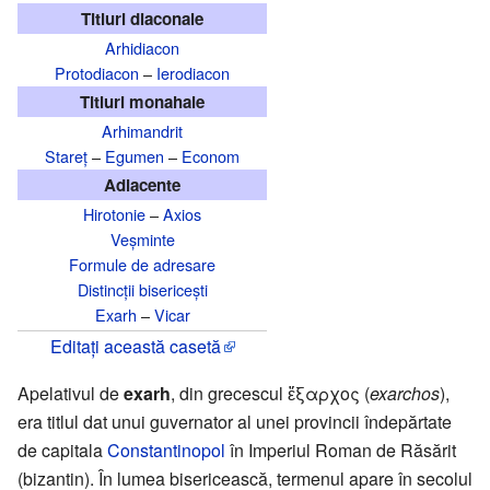
Titluri diaconale
Arhidiacon
Protodiacon
–
Ierodiacon
Titluri monahale
Arhimandrit
Stareț
–
Egumen
–
Econom
Adiacente
Hirotonie
–
Axios
Veșminte
Formule de adresare
Distincții bisericești
Exarh
–
Vicar
Editați această casetă
Apelativul de
exarh
, din grecescul ἔξαρχος (
exarchos
),
era titlul dat unui guvernator al unei provincii îndepărtate
de capitala
Constantinopol
în Imperiul Roman de Răsărit
(bizantin). În lumea bisericească, termenul apare în secolul