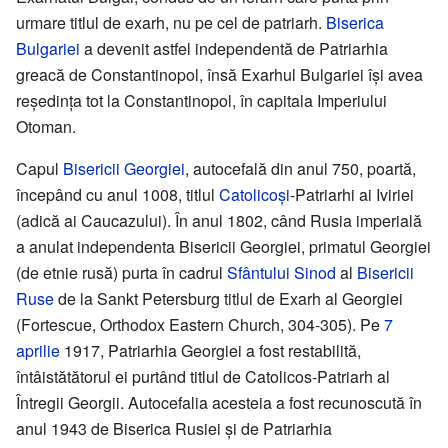
urmare titlul de exarh, nu pe cel de patriarh.
Biserica
Bulgariei
a devenit astfel independentă de Patriarhia
greacă de Constantinopol, însă Exarhul Bulgariei își avea
reședința tot la Constantinopol, în capitala Imperiului
Otoman.
Capul
Bisericii Georgiei
, autocefală din anul 750, poartă,
începând cu anul 1008, titlul
Catolicoși
-Patriarhi ai Iviriei
(adică ai Caucazului). În anul 1802, când Rusia imperială
a anulat independenta Bisericii Georgiei, primatul Georgiei
(de etnie rusă) purta în cadrul
Sfântului Sinod
al
Bisericii
Ruse
de la Sankt Petersburg titlul de Exarh al Georgiei
(Fortescue, Orthodox Eastern Church, 304-305). Pe
7
aprilie
1917, Patriarhia Georgiei a fost restabilită,
întâistătătorul ei purtând titlul de Catolicos-Patriarh al
Întregii Georgii. Autocefalia acesteia a fost recunoscută în
anul 1943 de Biserica Rusiei și de Patriarhia