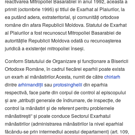
reactivarea Mitropoliei Basarabiei în anul 1992, aceasta a
primit (octombrie 1995) și titlul de Exarhat al Plaiurilor, la
ea putând adera, extrateritorial, și comunități ortodoxe
române din afara Republicii Moldova. Statutul de Exarhat
al Plaiurilor a fost recunoscut Mitropoliei Basarabiei de
autoritățile Republicii Moldova odată cu recunoașterea
juridică a existenței mitropoliei înseși.
Conform Statutului de Organizare și funcționare a Bisericii
Ortodoxe Române, în cadrul fiecărei eparhii poate exista
un exarh al mănăstirilor.Acesta, numit de către
chiriarh
dintre
arhimandiții
sau
protosinghelii
din eparhia
respectivă, face parte din corpul de control al episcopului
și are „atribuții generale de îndrumare, de inspecție, de
control la mănăstiri și de referent pentru problemele
mănăstirești” și poate conduce Sectorul Exarhatul
mănăstirilor (administrarea mănăstirilor la nivel eparhial
făcându-se prin intermediul acestui departament) (art. 109,