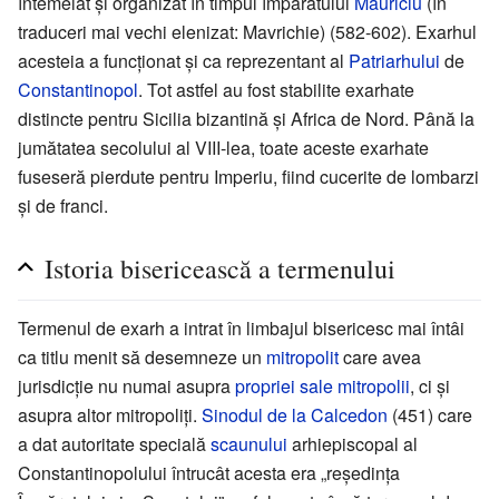
întemeiat și organizat în timpul împăratului
Mauriciu
(în
traduceri mai vechi elenizat: Mavrichie) (582-602). Exarhul
acesteia a funcționat și ca reprezentant al
Patriarhului
de
Constantinopol
. Tot astfel au fost stabilite exarhate
distincte pentru Sicilia bizantină și Africa de Nord. Până la
jumătatea secolului al VIII-lea, toate aceste exarhate
fuseseră pierdute pentru Imperiu, fiind cucerite de lombarzi
și de franci.
Istoria bisericească a termenului
Termenul de exarh a intrat în limbajul bisericesc mai întâi
ca titlu menit să desemneze un
mitropolit
care avea
jurisdicție nu numai asupra
propriei sale mitropolii
, ci și
asupra altor mitropoliți.
Sinodul de la Calcedon
(451) care
a dat autoritate specială
scaunului
arhiepiscopal al
Constantinopolului întrucât acesta era „reședința