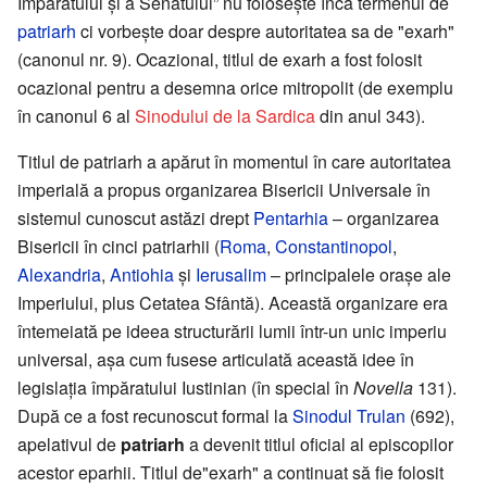
Împăratului și a Senatului” nu folosește încă termenul de
patriarh
ci vorbește doar despre autoritatea sa de "exarh"
(canonul nr. 9). Ocazional, titlul de exarh a fost folosit
ocazional pentru a desemna orice mitropolit (de exemplu
în canonul 6 al
Sinodului de la Sardica
din anul 343).
Titlul de patriarh a apărut în momentul în care autoritatea
imperială a propus organizarea Bisericii Universale în
sistemul cunoscut astăzi drept
Pentarhia
– organizarea
Bisericii în cinci patriarhii (
Roma
,
Constantinopol
,
Alexandria
,
Antiohia
și
Ierusalim
– principalele orașe ale
Imperiului, plus Cetatea Sfântă). Această organizare era
întemeiată pe ideea structurării lumii într-un unic imperiu
universal, așa cum fusese articulată această idee în
legislația împăratului Iustinian (în special în
Novella
131).
După ce a fost recunoscut formal la
Sinodul Trulan
(692),
apelativul de
patriarh
a devenit titlul oficial al episcopilor
acestor eparhii. Titlul de"exarh" a continuat să fie folosit