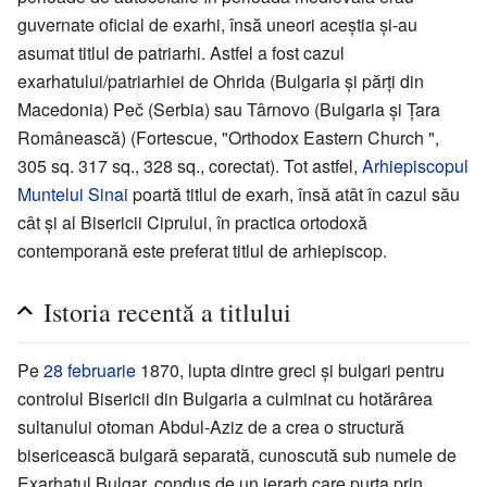
guvernate oficial de exarhi, însă uneori aceștia și-au
asumat titlul de patriarhi. Astfel a fost cazul
exarhatului/patriarhiei de Ohrida (Bulgaria și părți din
Macedonia) Peč (Serbia) sau Târnovo (Bulgaria și Țara
Românească) (Fortescue, "Orthodox Eastern Church ",
305 sq. 317 sq., 328 sq., corectat). Tot astfel,
Arhiepiscopul
Muntelui Sinai
poartă titlul de exarh, însă atât în cazul său
cât și al Bisericii Ciprului, în practica ortodoxă
contemporană este preferat titlul de arhiepiscop.
Istoria recentă a titlului
Pe
28 februarie
1870, lupta dintre greci și bulgari pentru
controlul Bisericii din Bulgaria a culminat cu hotărârea
sultanului otoman Abdul-Aziz de a crea o structură
bisericească bulgară separată, cunoscută sub numele de
Exarhatul Bulgar, condus de un ierarh care purta prin