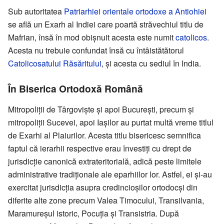
Sub autoritatea
Patriarhiei orientale ortodoxe a Antiohiei
se află un Exarh al Indiei care poartă străvechiul titlu de
Mafrian, însă în mod obișnuit acesta este numit
catolicos
.
Acesta nu trebuie confundat însă cu întâistătătorul
Catolicosatului Răsăritului
, și acesta cu sediul în India.
În Biserica Ortodoxă Română
Mitropoliții de Târgoviște și apoi București, precum și
mitropoliții Sucevei, apoi Iașilor au purtat multă vreme titlul
de Exarhi al Plaiurilor. Acesta titlu bisericesc semnifica
faptul că ierarhii respective erau învestiți cu drept de
jurisdicție canonică extrateritorială, adică peste limitele
administrative tradiționale ale eparhiilor lor. Astfel, ei și-au
exercitat jurisdicția asupra credincioșilor ortodocși din
diferite alte zone precum Valea Timocului, Transilvania,
Maramureșul istoric, Pocuția și Transistria. După