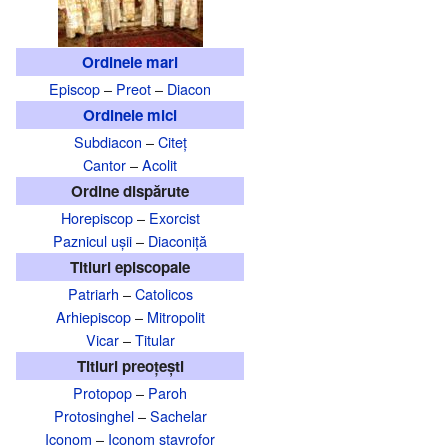
Ordinele mari
Episcop
–
Preot
–
Diacon
Ordinele mici
Subdiacon
–
Citeț
Cantor
–
Acolit
Ordine dispărute
Horepiscop
–
Exorcist
Paznicul ușii
–
Diaconiță
Titluri episcopale
Patriarh
–
Catolicos
Arhiepiscop
–
Mitropolit
Vicar
–
Titular
Titluri preoțești
Protopop
–
Paroh
Protosinghel
–
Sachelar
Iconom
–
Iconom stavrofor