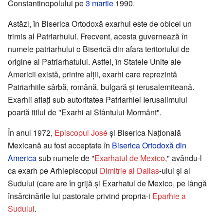
Constantinopolului pe
3 martie
1990.
Astăzi, în Biserica Ortodoxă exarhul este de obicei un
trimis al Patriarhului. Frecvent, acesta guvernează în
numele patriarhului o Biserică din afara teritoriului de
origine al Patriarhatului. Astfel, în Statele Unite ale
Americii există, printre alții, exarhi care reprezintă
Patriarhiile sârbă, română, bulgară și ierusalemiteană.
Exarhii aflați sub autoritatea Patriarhiei Ierusalimului
poartă titlul de "Exarhi ai Sfântului Mormânt".
În anul 1972,
Episcopul José
și Biserica Națională
Mexicană au fost acceptate în
Biserica Ortodoxă din
America
sub numele de "
Exarhatul de Mexico
," avându-l
ca exarh pe Arhiepiscopul
Dimitrie al Dallas
-ului și al
Sudului (care are în grijă și Exarhatul de Mexico, pe lângă
însărcinările lui pastorale privind propria-i
Eparhie a
Sudului
.