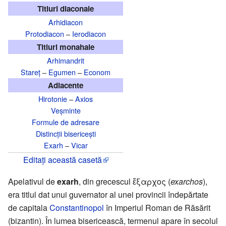
Titluri diaconale
Arhidiacon
Protodiacon
–
Ierodiacon
Titluri monahale
Arhimandrit
Stareț
–
Egumen
–
Econom
Adiacente
Hirotonie
–
Axios
Veșminte
Formule de adresare
Distincții bisericești
Exarh
–
Vicar
Editați această casetă
Apelativul de
exarh
, din grecescul ἔξαρχος (
exarchos
),
era titlul dat unui guvernator al unei provincii îndepărtate
de capitala
Constantinopol
în Imperiul Roman de Răsărit
(bizantin). În lumea bisericească, termenul apare în secolul