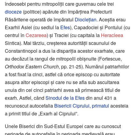
îndeosebi pentru mitropoliții care guvernau cele trei
dioceze
(politice) apărute din împărțirea Prefecturii
Răsăritene operată de împăratul
Dioclețian
. Aceștia erau
Exarhii Asiei (cu sediul la
Efes
), Capadociei și Pontului (cu
centrul în
Cezareea
) și Traciei (cu capitala la
Heracleea
Sintica). Mai târziu, creșterea autorității scaunului de
Constantinopol a dus la dispariția acestor exarhate, care
au decăzut la rangul de mitropolii obișnuite (Fortescue,
Orthodox Eastern Church
, pp. 21-25). Numărul patriarhiilor
a fost fixat la cinci, astfel că orice episcop cu autoritate
asupra altor episcopi și care nu se afla sub ascultarea
unuia din cei cinci patriarhi avea să primească titlul de
exarh. Astfel, când
Sinodul de la Efes
din anul 431 a
recunoscut autocefalia
Bisericii Ciprului
,
primatul
acesteia
a primit titlul de „Exarh al Ciprului”.
Unele Biserici din Sud-Estul Europei care au cunoscut
perioade de autocefalie în perioada medievală erau