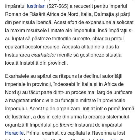
împăratul
Iustinian
(527-565) a recucerit pentru Imperiul
Roman de Răsărit Africa de Nord, Italia, Dalmația și părți
din peninsula Iberică. Acest efort de expansiune a solicitat
la maxim resursele limitate ale Imperiului, însă împărații s-
au luptat să păstreze teritoriile cucerite, chiar cu prețul
epuizării acestor resurse. Această atitudine a dus la
instaurarea
exarhatelor
menite să gestioneze situația
locală instabilă din provincii.
Exarhatele au apărut ca răspuns la declinul autorității
imperiale în provincii, îndeosebi în Italia și în Africa de
Nord și au făcut parte dintr-un proces mai larg de unificare
a magistraturilor civile cu funcțiile militare în provinciile
Imperiului. Acest tip de organizare, inițiat într-o primă formă
de Iustinian, a dus în cele din urmă la crearea sistemului
organizării imperiului pe
theme
instaurat de împăratul
Heraclie
. Primul exarhat, cu capitala la Ravenna a fost