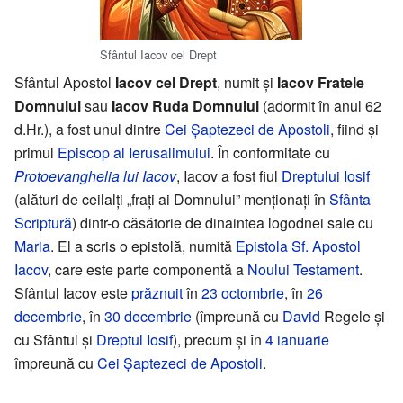
Sfântul Iacov cel Drept
Sfântul Apostol
Iacov cel Drept
, numit și
Iacov Fratele
Domnului
sau
Iacov Ruda Domnului
(adormit în anul 62
d.Hr.), a fost unul dintre
Cei Șaptezeci de Apostoli
, fiind și
primul
Episcop al Ierusalimului
. În conformitate cu
Protoevanghelia lui Iacov
, Iacov a fost fiul
Dreptului Iosif
(alături de ceilalți „frați ai Domnului” menționați în
Sfânta
Scriptură
) dintr-o căsătorie de dinaintea logodnei sale cu
Maria
. El a scris o epistolă, numită
Epistola Sf. Apostol
Iacov
, care este parte componentă a
Noului Testament
.
Sfântul Iacov este
prăznuit
în
23 octombrie
, în
26
decembrie
, în
30 decembrie
(împreună cu
David
Regele și
cu Sfântul și
Dreptul Iosif
), precum și în
4 ianuarie
împreună cu
Cei Șaptezeci de Apostoli
.