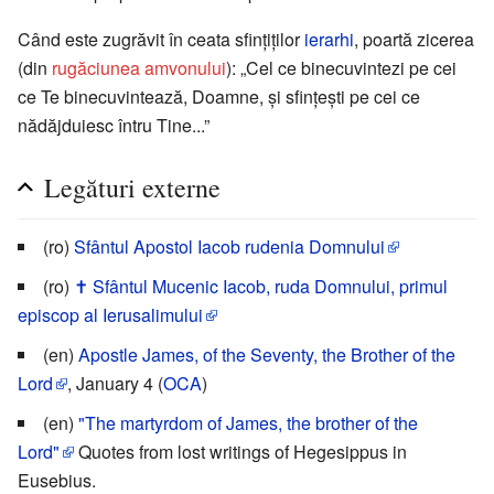
Când este zugrăvit în ceata sfințiților
ierarhi
, poartă zicerea
(din
rugăciunea amvonului
): „Cel ce binecuvintezi pe cei
ce Te binecuvintează, Doamne, și sfințești pe cei ce
nădăjduiesc întru Tine...”
Legături externe
(ro)
Sfântul Apostol Iacob rudenia Domnului
(ro)
✝ Sfântul Mucenic Iacob, ruda Domnului, primul
episcop al Ierusalimului
(en)
Apostle James, of the Seventy, the Brother of the
Lord
, January 4 (
OCA
)
(en)
"The martyrdom of James, the brother of the
Lord"
Quotes from lost writings of Hegesippus in
Eusebius.