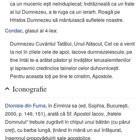
ca un mucenic ești neînduplecat; îndrăzneală ca un frate
al lui Dumnezeu, a te ruga ca un ierarh. Roagă pe
Hristos Dumnezeu să mântuiască sufletele noastre.
Condac
, glasul al 4-lea:
Dumnezeu Cuvântul Tatălui, Unul-Născut, Cel ce a venit
la noi în zilele cele de apoi, Iacove dumnezeiescule, pe
tine întâi te-a arătat păstor și învățător Ierusalemitenilor
și ispravnic credincios tainelor celor duhovnicești.
Pentru aceasta toți pe tine te cinstim, Apostole.
Iconografie
Dionisie din Furna
, în
Erminia
sa (ed. Sophia, București,
2000, p. 149, 151), arată că Sf. Apostol Iacov, „fratele
Domnului” trebuie zugrăvit în chipul unui bătrân (cu părul
creț), cu barba lungă, ținând în mână un sul înfășurat,
însemnul propovăduirii sale apostolice.