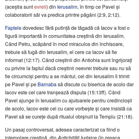
(aceștia sunt
evreii
) din
Ierusalim
, în timp ce Pavel și
colaboratorii săi va predica printre păgâni (2:9, 2:12).
Faptele
dovedesc fără putință de tăgadă că Iacov a fost o
figură importantă în comunitatea creștină din Ierusalim.
Când Petru, scăpând în mod miraculos din închisoare,
trebuie să fugă din Ierusalim, el cere ca Iacov să fie
informat (12:17). Când creștinii din Antiohia sunt îngrijorați
cu privire la faptul dacă creștinii neevrei trebuie sau nu să
fie circumciși pentru a se mântui, cei din Ierusalim îi trimit
pe Pavel și pe
Barnaba
să discute cu biserica de acolo dar
Iacov este cel care tranșează disputa (15:13ff). Când
Pavel ajunge în Ierusalim cu ajutoarele pentru credincioșii
de acolo, Iacov este cel cu care vorbește și care insistă ca
Pavel să se curețe după ritualul obișnuit la Templu (21:18).
Un pasaj controversat, adesea caracterizat ca fiind o
interpolare creștină, din
Antichități Iudaice
(în greaca