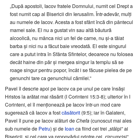
„După apostoli, Iacov fratele Domnului, numit cel Drept a
fost numit cap al Bisericii din Ierusalim. Într-adevăr, mulți
au numele de Iacov. Acesta a fost sfânt încă din pântecul
mamei sale. El nu a gustat vin sau altă băutură
alcoolică, nu mânca nici un fel de carne, nu și-a tăiat
barba și nici nu a făcut baie vreodată. El este singurul
care a putut intra în Sfânta Sfintelor, deoarece nu folosea
decât haine din păr și mergea singur la templu să se
roage singur pentru popor, încât i se făcuse pielea de pe
genunchi tare ca genunchiul cămilei.”
Pavel îl descrie apoi pe Iacov ca pe unul pe care însăși
Hristos la arătat mai răsărit (I Corinteni 15:3-8); ulterior în I
Corinteni, el îl menționează pe Iacov într-un mod care
sugerează că Iacov a fost
căsătorit
(9:5); iar în Galateni,
Pavel îl pune pe Iacov alături de
Chefa
(cunoscut mai ales
sub numele de
Petru
) și de
Ioan
ca fiind cei trei „stâlpi” ai
Bisericii, și cel care va propovădui printre cei „circumciși”