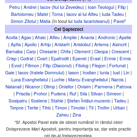
Petru
|
Andrei
|
Iacov (fiul lui Zevedeu)
|
Ioan Teologul
|
Filip
|
Bartolomeu
|
Matei
|
Toma
|
Iacov al lui Alfeu
|
Iuda Tadeu
|
Simon Zilotul
|
Matia
(în locul lui
Iuda Iscarioteanul
) |
Pavel
*
Cei Șaptezeci
Acvila
|
Agav
|
Ahaic
|
Alfeu
|
Amplie
|
Anania
|
Andronic
|
Apelie
|
Apfia
|
Apollo
|
Arhip
|
Aristarh
|
Aristobul
|
Artema
|
Asincrit
|
Barnaba
|
Carp
|
Chesarie
|
Chifa
|
Clement
|
Cleopa
|
Crescent
|
Crisp
|
Codrat
|
Cvart
|
Epafrodit
|
Epenet
|
Erast
|
Ermie
|
Ermis
|
Evod
|
Filimon
|
Filip (Diaconul)
|
Filolog
|
Flegon
|
Fortunat
|
Gaie
|
Iacov (fratele Domnului)
|
Iason
|
Irodian
|
Iunia
|
Iust
|
Lin
|
Luca Evanghelistul
|
Luchie
|
Marcu Evanghelistul
|
Narcis
|
Natanail
|
Nicanor
|
Olimp
|
Onisifor
|
Onisim
|
Parmena
|
Patrova
|
Priscila
|
Prohor
|
Pudens
|
Ruf
|
Sila
|
Silvan
|
Simeon
|
Sosipatru
|
Sostene
|
Stahie
|
Ștefan Întâiul-mucenic
|
Tadeu
|
Terpne
|
Tertie
|
Tihic
|
Timon
|
Timotei
|
Tit
|
Trofim
|
Urban
|
Zaheu
|
Zina
*Sf. Apostol Pavel este de obicei numărat în rândul celor
Doisprezece Mari Apostoli, pentru importanța sa, dar este practic
cel de-al treisprezecelea.