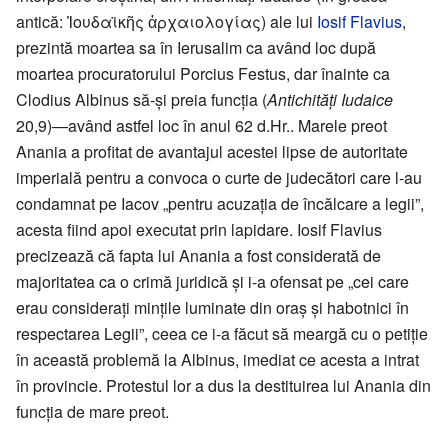
antică: Ἰουδαϊκῆς ἀρχαιολογίας) ale lui
Iosif Flavius
,
prezintă moartea sa în Ierusalim ca având loc după
moartea procuratorului Porcius Festus, dar înainte ca
Clodius Albinus să-și preia funcția (
Antichități Iudaice
20,9)—având astfel loc în anul 62 d.Hr.. Marele preot
Anania a profitat de avantajul acestei lipse de autoritate
imperială pentru a convoca o curte de judecători care l-au
condamnat pe Iacov „pentru acuzația de încălcare a legii”,
acesta fiind apoi executat prin lapidare. Iosif Flavius
precizează că fapta lui Anania a fost considerată de
majoritatea ca o crimă juridică și i-a ofensat pe „cei care
erau considerați mințile luminate din oraș și habotnici în
respectarea Legii”, ceea ce i-a făcut să meargă cu o petiție
în această problemă la Albinus, imediat ce acesta a intrat
în provincie. Protestul lor a dus la destituirea lui Anania din
funcția de mare preot.