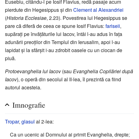
Eusebiu, citându-l pe Iosif Flavius, redă pasaje acum
pierdute din Hegesippus și din
Clement al Alexandriei
(
Historia Ecclesiae
, 2.23). Povestirea lui Hegesippus se
pare că diferă de ceea ce spune Iosif Flavius:
fariseii
,
supărați pe învățăturile lui Iacov, întâi l-au adus în fața
adunării preoților din Templul din Ierusalim, apoi l-au
lapidat și la sfârșit i-au zdrobit oasele cu un ciocan de
piuă.
Protoevanghelia lui Iacov
(sau
Evanghelia Copilăriei după
Iacov
), o operă din secolul al II-lea, îl prezintă ca fiind
autorul acesteia.
Imnografie
Tropar
,
glasul
al 2-lea:
Ca un ucenic al Domnului ai primit Evanghelia, drepte;