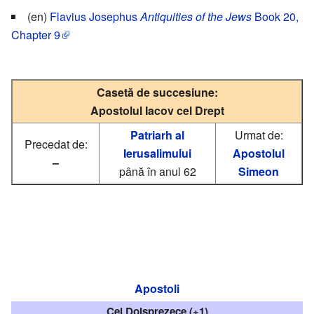
(en)
Flavius Josephus
Antiquities of the Jews
Book 20,
Chapter 9
Casetă de succesiune:
Apostolul Iacov cel Drept
Patriarh al
Urmat de:
Precedat de:
Ierusalimului
Apostolul
–
până în anul 62
Simeon
Apostoli
Cei Doisprezece (+1)