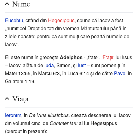
Nume
Eusebiu
, citând din
Hegesippus
, spune că Iacov a fost
„numit cel Drept de toți din vremea Mântuitorului până în
zilele noastre; pentru că sunt mulți care poartă numele de
Iacov”.
El este numit în grecește
Adelphos
- „frate”. '
Frații
' lui Iisus
– Iacov, alături de
Iuda
, Simon, și
Iust
– sunt pomeniți în
Matei 13:55, în Marcu 6:3, în Luca 6:14 și de către
Pavel
în
Galateni 1:19.
Viața
Ieronim
, în
De Viris Illustribus,
citează descrierea lui Iacov
din volumul cinci de
Commentarii
al lui Hegesippus
(pierdut în prezent):