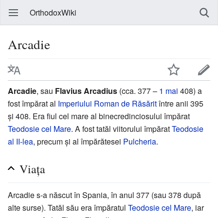
OrthodoxWiki
Arcadie
Arcadie
, sau
Flavius Arcadius
(cca. 377 –
1 mai
408) a
fost împărat al
Imperiului Roman de Răsărit
între anii 395
și 408. Era fiul cel mare al binecredinciosului împărat
Teodosie cel Mare
. A fost tatăl viitorului împărat
Teodosie
al II-lea
, precum și al împărătesei
Pulcheria
.
Viața
Arcadie s-a născut în Spania, în anul 377 (sau 378 după
alte surse). Tatăl său era împăratul
Teodosie cel Mare
, iar