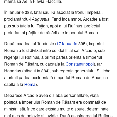
mama sa Aelia Flavia Flaccilla.
În ianuarie 383, tatăl său l-a asociat la tronul imperial,
proclamându-l
Augustus
. Fiind încă minor, Arcadie a fost
pus sub tutela lui Tațian, apoi a lui Rufinus, prefectul
pretorian al părților de răsărit ale Imperiului Roman.
După moartea lui Teodosie (
17 ianuarie
395), Imperiul
Roman a fost divizat între cei doi fii ai săi: Arcadie, sub
regența lui Rufinus, a primit partea orientală (Imperiul
Roman de Răsărit, cu capitala la
Constantinopol
), iar
Honorius (născut în 384), sub regența generalului Stilicho,
a primit partea occidentală (Imperiul Roman de Apus, cu
capitala la
Roma
).
Deoarece Arcadie avea o slabă personalitate, viața
politică a Imperiului Roman de Răsărit era dominată de
miniștrii săi, între care existau multe dispute, determinate
mai ales de gelozie și invidie. După asasinarea lui Rufinus