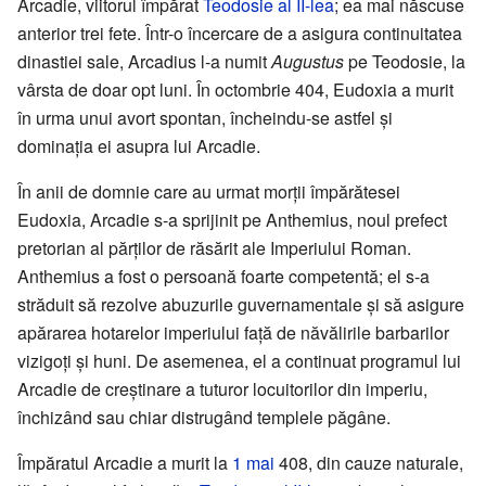
Arcadie, viitorul împărat
Teodosie al II-lea
; ea mai născuse
anterior trei fete. Într-o încercare de a asigura continuitatea
dinastiei sale, Arcadius l-a numit
Augustus
pe Teodosie, la
vârsta de doar opt luni. În octombrie 404, Eudoxia a murit
în urma unui avort spontan, încheindu-se astfel și
dominația ei asupra lui Arcadie.
În anii de domnie care au urmat morții împărătesei
Eudoxia, Arcadie s-a sprijinit pe Anthemius, noul prefect
pretorian al părților de răsărit ale Imperiului Roman.
Anthemius a fost o persoană foarte competentă; el s-a
străduit să rezolve abuzurile guvernamentale și să asigure
apărarea hotarelor imperiului față de năvălirile barbarilor
vizigoți și huni. De asemenea, el a continuat programul lui
Arcadie de creștinare a tuturor locuitorilor din imperiu,
închizând sau chiar distrugând templele păgâne.
Împăratul Arcadie a murit la
1 mai
408, din cauze naturale,