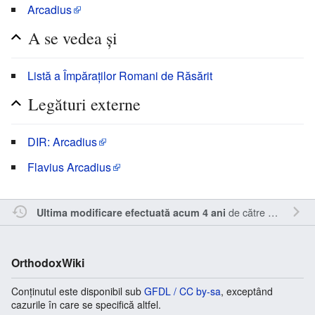
Arcadius
A se vedea și
Listă a Împăraților Romani de Răsărit
Legături externe
DIR: Arcadius
Flavius Arcadius
de către
Sîmbotin
.
Ultima modificare efectuată acum 4 ani
OrthodoxWiki
Conținutul este disponibil sub
GFDL / CC by-sa
, exceptând
cazurile în care se specifică altfel.