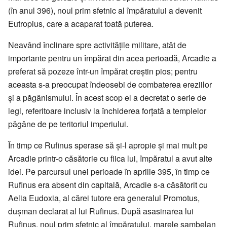
(în anul 396), noul prim sfetnic al împăratului a devenit
Eutropius, care a acaparat toată puterea.
Neavând înclinare spre activitățile militare, atât de
importante pentru un împărat din acea perioadă, Arcadie a
preferat să pozeze într-un împărat creștin pios; pentru
aceasta s-a preocupat îndeosebi de combaterea ereziilor
și a păgânismului. În acest scop el a decretat o serie de
legi, referitoare inclusiv la închiderea forțată a templelor
păgâne de pe teritoriul imperiului.
În timp ce Rufinus sperase să și-l apropie și mai mult pe
Arcadie printr-o căsătorie cu fiica lui, împăratul a avut alte
idei. Pe parcursul unei perioade în aprilie 395, în timp ce
Rufinus era absent din capitală, Arcadie s-a căsătorit cu
Aelia Eudoxia, al cărei tutore era generalul Promotus,
dușman declarat al lui Rufinus. După asasinarea lui
Rufinus, noul prim sfetnic al împăratului, marele șambelan