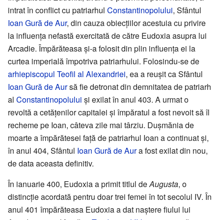
intrat în conflict cu patriarhul
Constantinopolului
, Sfântul
Ioan Gură de Aur
, din cauza obiecțiilor acestuia cu privire
la influența nefastă exercitată de către Eudoxia asupra lui
Arcadie. Împărăteasa și-a folosit din plin influența ei la
curtea imperială împotriva patriarhului. Folosindu-se de
arhiepiscopul
Teofil al Alexandriei
, ea a reușit ca Sfântul
Ioan Gură de Aur
să fie detronat din demnitatea de patriarh
al
Constantinopolului
și exilat în anul 403. A urmat o
revoltă a cetățenilor capitalei și împăratul a fost nevoit să îl
recheme pe Ioan, câteva zile mai târziu. Dușmănia de
moarte a împărătesei față de patriarhul Ioan a continuat și,
în anul 404, Sfântul
Ioan Gură de Aur
a fost exilat din nou,
de data aceasta definitiv.
În ianuarie 400, Eudoxia a primit titlul de
Augusta
, o
distincție acordată pentru doar trei femei în tot secolul IV. În
anul 401 împărăteasa Eudoxia a dat naștere fiului lui