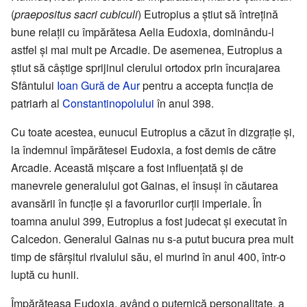
(
praepositus sacri cubiculi
) Eutropius a știut să întrețină
bune relații cu împărătesa Aelia Eudoxia, dominându-l
astfel și mai mult pe Arcadie. De asemenea, Eutropius a
știut să câștige sprijinul clerului ortodox prin încurajarea
Sfântului
Ioan Gură de Aur
pentru a accepta funcția de
patriarh al
Constantinopolului
în anul 398.
Cu toate acestea, eunucul Eutropius a căzut în dizgrație și,
la îndemnul împărătesei Eudoxia, a fost demis de către
Arcadie. Această mișcare a fost influențată și de
manevrele generalului got Gainas, el însuși în căutarea
avansării în funcție și a favorurilor curții imperiale. În
toamna anului 399, Eutropius a fost judecat și executat în
Calcedon. Generalul Gainas nu s-a putut bucura prea mult
timp de sfârșitul rivalului său, el murind în anul 400, într-o
luptă cu hunii.
Împărăteasa Eudoxia, având o puternică personalitate, a