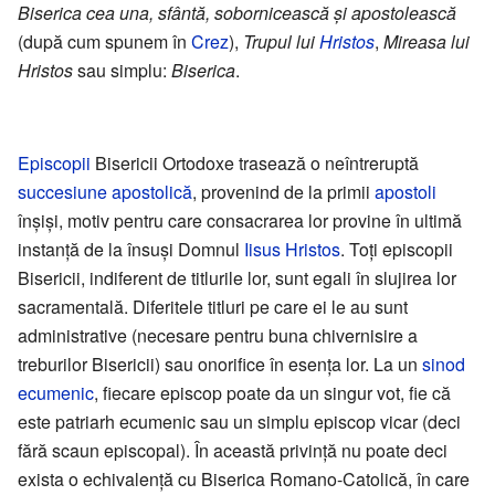
Biserica cea una, sfântă, sobornicească și apostolească
(după cum spunem în
Crez
),
Trupul lui
Hristos
,
Mireasa lui
Hristos
sau simplu:
Biserica
.
Episcopii
Bisericii Ortodoxe trasează o neîntreruptă
succesiune apostolică
, provenind de la primii
apostoli
înșiși, motiv pentru care consacrarea lor provine în ultimă
instanță de la însuși Domnul
Iisus Hristos
. Toți episcopii
Bisericii, indiferent de titlurile lor, sunt egali în slujirea lor
sacramentală. Diferitele titluri pe care ei le au sunt
administrative (necesare pentru buna chivernisire a
treburilor Bisericii) sau onorifice în esența lor. La un
sinod
ecumenic
, fiecare episcop poate da un singur vot, fie că
este patriarh ecumenic sau un simplu episcop vicar (deci
fără scaun episcopal). În această privință nu poate deci
exista o echivalență cu Biserica Romano-Catolică, în care