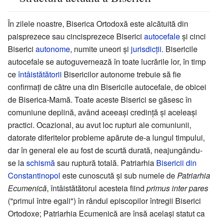
În zilele noastre, Biserica Ortodoxă este alcătuită din
paisprezece sau cincisprezece Biserici
autocefale
și cinci
Biserici
autonome
, numite uneori și
jurisdicții
. Bisericile
autocefale se autoguvernează în toate lucrările lor, în timp
ce
întâistătătorii
Bisericilor autonome trebuie să fie
confirmați de către una din Bisericile autocefale, de obicei
de Biserica-Mamă. Toate aceste Biserici se găsesc în
comuniune deplină, având aceeași credință și aceleași
practici. Ocazional, au avut loc rupturi ale comuniunii,
datorate diferitelor probleme apărute de-a lungul timpului,
dar în general ele au fost de scurtă durată, neajungându-
se la
schismă
sau ruptură totală. Patriarhia
Bisericii din
Constantinopol
este cunoscută și sub numele de
Patriarhia
Ecumenică
, întâistătătorul acesteia fiind
primus inter pares
("primul între egali") în rândul episcopilor întregii Biserici
Ortodoxe; Patriarhia Ecumenică are însă același statut ca