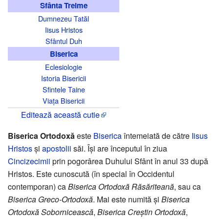
Sfânta Treime
Dumnezeu Tatăl
Iisus Hristos
Sfântul Duh
Biserica
Eclesiologie
Istoria Bisericii
Sfintele Taine
Viața Bisericii
Editează această cutie
Biserica Ortodoxă
este
Biserica
întemeiată de către
Iisus
Hristos
și
apostolii
săi. Își are începutul în ziua
Cincizecimii
prin pogorârea Duhului Sfânt în anul 33 după
Hristos. Este cunoscută (în special în Occidentul
contemporan) ca
Biserica Ortodoxă Răsăriteană
, sau ca
Biserica Greco-Ortodoxă
. Mai este numită și
Biserica
Ortodoxă Sobornicească
,
Biserica Creștin Ortodoxă
,