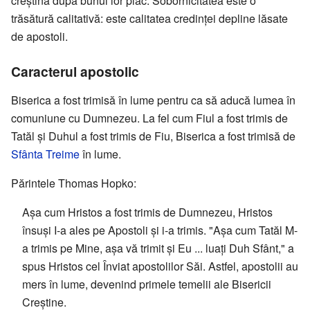
creștină după bunul lor plac. Sobornicitatea este o
trăsătură calitativă: este calitatea credinței depline lăsate
de apostoli.
Caracterul apostolic
Biserica a fost trimisă în lume pentru ca să aducă lumea în
comuniune cu Dumnezeu. La fel cum Fiul a fost trimis de
Tatăl și Duhul a fost trimis de Fiu, Biserica a fost trimisă de
Sfânta Treime
în lume.
Părintele Thomas Hopko:
Așa cum Hristos a fost trimis de Dumnezeu, Hristos
însuși I-a ales pe Apostoli și i-a trimis. "Așa cum Tatăl M-
a trimis pe Mine, așa vă trimit și Eu ... luați Duh Sfânt," a
spus Hristos cel Înviat apostolilor Săi. Astfel, apostolii au
mers în lume, devenind primele temelii ale Bisericii
Creștine.