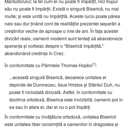
Mântuitorului; la fel cum el nu poate fi împărțit, nici trupul
său nu poate fi împărțit. Există o singură Biserică, nu mai
multe; și este unită nu împărțită. Aceste lucru poate părea
naiv sau dur ținând cont de realitățile prezentei separări a
creștinilor veche de aproape o mie de ani. În fața acestei
divizări reale, oamenii moderni sunt tentați să abandoneze
speranța și vorbesc despre o "Biserică împărțită,"
abandonând credința în Crez.
[1]
În conformitate cu Părintele Thomas Hopko
:
...această singură Biserică, deoarece unitatea ei
depinde de Dumnezeu, Iisus Hristos și Sfântul Duh, nu
poate fi niciodată divizată. Astfel, în conformitate cu
doctrina ortodoxă, Biserica este invizibilă; oamenii pot în
ea sau în afara ei, dar ei nu o pot împărți.
În conformitate cu învățătura ortodoxă, unitatea Bisericii
este unitatea liber consimțită a oamenilor în dragostea și