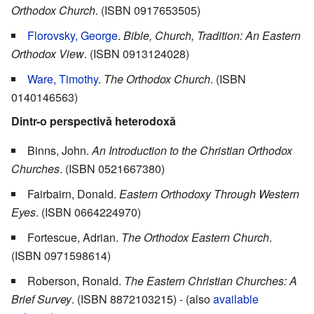
Orthodox Church
. (ISBN 0917653505)
Florovsky, George
.
Bible, Church, Tradition: An Eastern
Orthodox View
. (ISBN 0913124028)
Ware, Timothy
.
The Orthodox Church
. (ISBN
0140146563)
Dintr-o perspectivă heterodoxă
Binns, John.
An Introduction to the Christian Orthodox
Churches
. (ISBN 0521667380)
Fairbairn, Donald.
Eastern Orthodoxy Through Western
Eyes
. (ISBN 0664224970)
Fortescue, Adrian.
The Orthodox Eastern Church
.
(ISBN 0971598614)
Roberson, Ronald.
The Eastern Christian Churches: A
Brief Survey
. (ISBN 8872103215) - (also
available