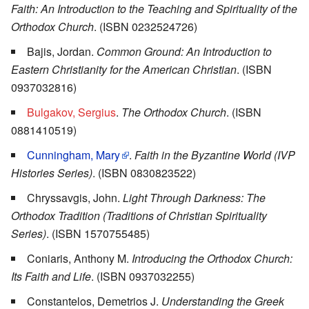
Faith: An Introduction to the Teaching and Spirituality of the
Orthodox Church
. (ISBN 0232524726)
Bajis, Jordan.
Common Ground: An Introduction to
Eastern Christianity for the American Christian
. (ISBN
0937032816)
Bulgakov, Sergius
.
The Orthodox Church
. (ISBN
0881410519)
Cunningham, Mary
.
Faith in the Byzantine World (IVP
Histories Series)
. (ISBN 0830823522)
Chryssavgis, John.
Light Through Darkness: The
Orthodox Tradition (Traditions of Christian Spirituality
Series)
. (ISBN 1570755485)
Coniaris, Anthony M.
Introducing the Orthodox Church:
Its Faith and Life
. (ISBN 0937032255)
Constantelos, Demetrios J.
Understanding the Greek