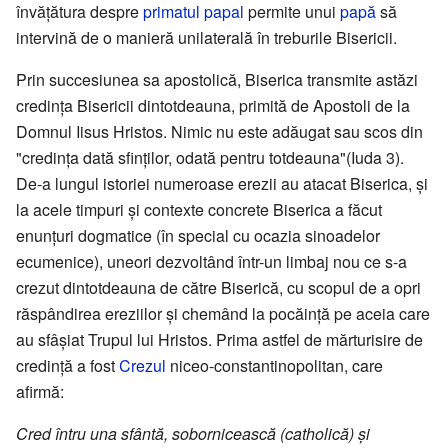
învățătura despre
primatul papal
permite unui
papă
să
intervină de o manieră unilaterală în treburile Bisericii.
Prin succesiunea sa apostolică, Biserica transmite astăzi
credința Bisericii dintotdeauna, primită de Apostoli de la
Domnul Iisus Hristos. Nimic nu este adăugat sau scos din
"credința dată sfinților, odată pentru totdeauna"(Iuda 3).
De-a lungul istoriei numeroase erezii au atacat Biserica, și
la acele timpuri și contexte concrete Biserica a făcut
enunțuri dogmatice (în special cu ocazia sinoadelor
ecumenice), uneori dezvoltând într-un limbaj nou ce s-a
crezut dintotdeauna de către Biserică, cu scopul de a opri
răspândirea ereziilor și chemând la pocăință pe aceia care
au sfâșiat Trupul lui Hristos. Prima astfel de mărturisire de
credință a fost
Crezul
niceo-constantinopolitan, care
afirmă:
Cred întru una sfântă, sobornicească (catholică) și