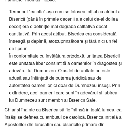
Termenul "catolic" așa cum se folosea inițial ca atribut al
Bisericii (până în primele decenii ale celui de-al doilea
secol) era o definiție mai degrabă calitativă decât
cantitativă. Prin acest atribut, Biserica era considerată
întreagă și deplină, atotcuprinzătoare și fără nici un fel
de lipsuri.
În conformitate cu învățătura ortodoxă, unitatea Bisericii
este unitatea liber consimțită a oamenilor în dragostea și
adevărul lui Dumnezeu. O astfel de unitate nu este
adusă sau înființată de puterea juridică sau de
autoritatea oamenilor, ci doar de Dumnezeu însuși. Prin
extindere, acei oameni care sunt în adevărul și iubirea
lui Dumnezeu sunt membri ai Bisericii Sale.
Chiar și înainte ca Biserica să fie întinsă în toată lumea, ea
însăși se definea cu atributul de catolică. Biserica inițială a
Apostolilor din Ierusalim sau bisericile primare din