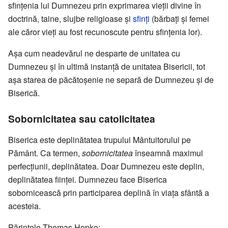
sfințenia lui Dumnezeu prin exprimarea vieții divine în
doctrină, taine, slujbe religioase și
sfinți
(bărbați și femei
ale căror vieți au fost recunoscute pentru sfințenia lor).
Așa cum neadevărul ne desparte de unitatea cu
Dumnezeu și în ultimă instanță de unitatea Bisericii, tot
așa starea de păcătoșenie ne separă de Dumnezeu și de
Biserică.
Sobornicitatea sau catolicitatea
Biserica este deplinătatea trupului Mântuitorului pe
Pământ. Ca termen,
sobornicitatea
înseamnă maximul
perfecțiunii, deplinătatea. Doar Dumnezeu este deplin,
deplinătatea ființei. Dumnezeu face Biserica
sobornicească prin participarea deplină în viața sfântă a
acesteia.
Părintele Thomas Hopko: