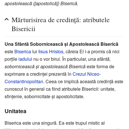
apostolească ([apostolică]) Biserică.
Mărturisirea de credință: atributele
Bisericii
Una Sfântă Sobornicească și Apostolească Biserică
este
Biserica
lui
Iisus Hristos
, căreia El i-a promis că nici
porțile
iadului
nu o vor birui. În particular,
una sfântă,
sobornicească și apostolească Biserică
este forma de
exprimare a credinței prezentă în
Crezul Niceo-
Constantinopolitan
. Ceea ce implică această credință este
cunoscut în general ca fiind atributele Bisericii: unitate,
sfințenie, sobornicitate și apostolicitate.
Unitatea
Biserica este una singură. Ea este trupul mistic al