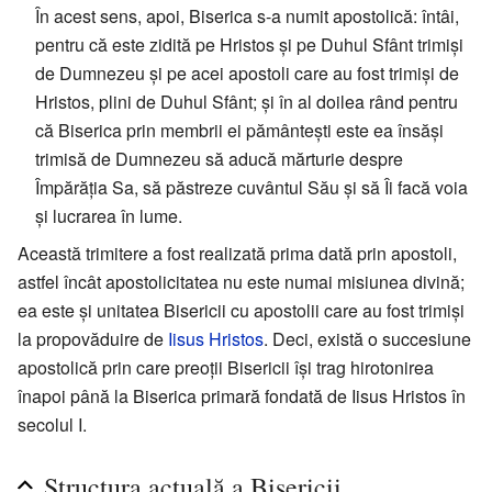
În acest sens, apoi, Biserica s-a numit apostolică: întâi,
pentru că este zidită pe Hristos și pe Duhul Sfânt trimiși
de Dumnezeu și pe acei apostoli care au fost trimiși de
Hristos, plini de Duhul Sfânt; și în al doilea rând pentru
că Biserica prin membrii ei pământești este ea însăși
trimisă de Dumnezeu să aducă mărturie despre
Împărăția Sa, să păstreze cuvântul Său și să Îi facă voia
și lucrarea în lume.
Această trimitere a fost realizată prima dată prin apostoli,
astfel încât apostolicitatea nu este numai misiunea divină;
ea este și unitatea Bisericii cu apostolii care au fost trimiși
la propovăduire de
Iisus Hristos
. Deci, există o succesiune
apostolică prin care preoții Bisericii își trag hirotonirea
înapoi până la Biserica primară fondată de Iisus Hristos în
secolul I.
Structura actuală a Bisericii