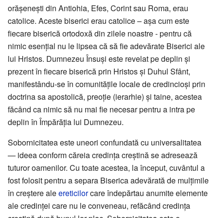
orășenești din Antiohia, Efes, Corint sau Roma, erau
catolice. Aceste biserici erau catolice – așa cum este
fiecare biserică ortodoxă din zilele noastre - pentru că
nimic esențial nu le lipsea că să fie adevărate Biserici ale
lui Hristos. Dumnezeu Însuși este revelat pe deplin și
prezent în fiecare biserică prin Hristos și Duhul Sfânt,
manifestându-se în comunitățile locale de credincioși prin
doctrina sa apostolică, preoție (ierarhie) și taine, acestea
făcând ca nimic să nu mai fie necesar pentru a intra pe
deplin în Împărăția lui Dumnezeu.
Sobornicitatea este uneori confundată cu universalitatea
— ideea conform căreia credința creștină se adresează
tuturor oamenilor. Cu toate acestea, la început, cuvântul a
fost folosit pentru a separa Biserica adevărată de mulțimile
în creștere ale
ereticilor
care îndepărtau anumite elemente
ale credinței care nu le conveneau, refăcând credința