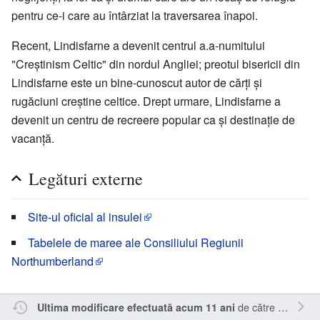
pentru ce-i care au întârziat la traversarea înapoi.
Recent, Lindisfarne a devenit centrul a.a-numitului
"Creştinism Celtic" din nordul Angliei; preotul bisericii din
Lindisfarne este un bine-cunoscut autor de cărţi şi
rugăciuni creştine celtice. Drept urmare, Lindisfarne a
devenit un centru de recreere popular ca şi destinaţie de
vacanţă.
Legături externe
Site-ul oficial al insulei
Tabelele de maree ale Consiliului Regiunii
Northumberland
de către
Inistea
.
Ultima modificare efectuată acum 11 ani