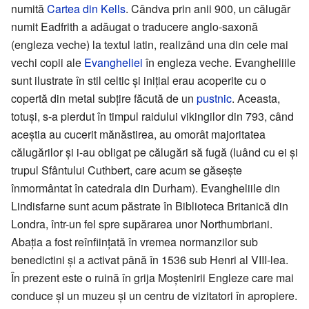
numită
Cartea din Kells
. Cândva prin anii 900, un călugăr
numit Eadfrith a adăugat o traducere anglo-saxonă
(engleza veche) la textul latin, realizând una din cele mai
vechi copii ale
Evangheliei
în engleza veche. Evangheliile
sunt ilustrate în stil celtic şi iniţial erau acoperite cu o
copertă din metal subţire făcută de un
pustnic
. Aceasta,
totuşi, s-a pierdut în timpul raidului vikingilor din 793, când
aceştia au cucerit mănăstirea, au omorât majoritatea
călugărilor şi i-au obligat pe călugări să fugă (luând cu ei şi
trupul Sfântului Cuthbert, care acum se găseşte
înmormântat în catedrala din Durham). Evangheliile din
Lindisfarne sunt acum păstrate în Biblioteca Britanică din
Londra, într-un fel spre supărarea unor Northumbriani.
Abaţia a fost reînfiinţată în vremea normanzilor sub
benedictini şi a activat până în 1536 sub Henri al VIII-lea.
În prezent este o ruină în grija Moştenirii Engleze care mai
conduce şi un muzeu şi un centru de vizitatori în apropiere.