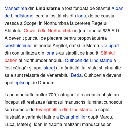
Mănăstirea
din
Lindisfarne
a fost fondată de Sfântul
Aidan
de Lindisfarne
, care a fost trimis din
Iona
, de pe coasta
vestică a Scoţiei în Northumbria la cererea Regelui
Sfântului
Oswald din Northumbria
în jurul anului 635 A.D.
A devenit punctul de plecare pentru propovăduirea
creştinismului
în nordul Angliei, dar şi în Morea.
Călugări
din comunitatea din
Iona
s-au stabilit pe insulă.
Sfântul
patron
al Northumberlandului
Cuthbert de Lindisfarne
a
fost călugăr şi apoi
stareţ
al mănăstirii iar viaţa şi minunile
sale sunt relatate de Venerabilul
Beda
. Cuthbert a devenit
apoi
episcop
de Durham.
La începuturile anilor 700, călugării din această obşte au
început să realizeze faimosul manuscris iluminat cunoscut
sub numele de
Evangheliile din Lindisfarne
, o copie
ilustrată a variantei latine a
Evangheliilor
după Marcu,
Luca, Matei şi Ioan în tradiţia realizării manuscriselor