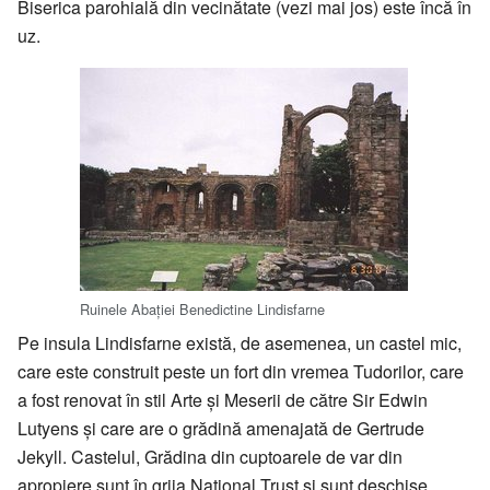
Biserica parohială din vecinătate (vezi mai jos) este încă în
uz.
Ruinele Abaţiei Benedictine Lindisfarne
Pe insula Lindisfarne există, de asemenea, un castel mic,
care este construit peste un fort din vremea Tudorilor, care
a fost renovat în stil Arte şi Meserii de către Sir Edwin
Lutyens şi care are o grădină amenajată de Gertrude
Jekyll. Castelul, Grădina din cuptoarele de var din
apropiere sunt în grija National Trust şi sunt deschise