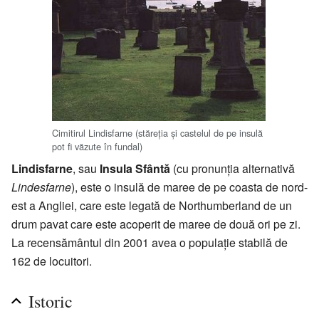
Cimitirul Lindisfarne (stăreţia şi castelul de pe insulă
pot fi văzute în fundal)
Lindisfarne
, sau
Insula Sfântă
(cu pronunţia alternativă
Lindesfarne
), este o insulă de maree de pe coasta de nord-
est a Angliei, care este legată de Northumberland de un
drum pavat care este acoperit de maree de două ori pe zi.
La recensământul din 2001 avea o populaţie stabilă de
162 de locuitori.
Istoric