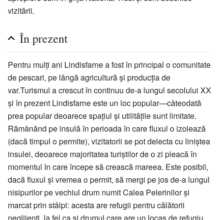
vizitării.
În prezent
Pentru mulţi ani Lindisfarne a fost în principal o comunitate
de pescari, pe lângă agricultură şi producţia de
var.Turismul a crescut în continuu de-a lungul secolului XX
şi în prezent Lindisfarne este un loc popular—câteodată
prea popular deoarece spaţiul şi utilităţile sunt limitate.
Rămânând pe insulă în perioada în care fluxul o izolează
(dacă timpul o permite), vizitatorii se pot delecta cu liniştea
insulei, deoarece majoritatea turiştilor de o zi pleacă în
momentul în care începe să crească mareea. Este posibil,
dacă fluxul şi vremea o permit, să mergi pe jos de-a lungul
nisipurilor pe vechiul drum numit Calea Pelerinilor şi
marcat prin stâlpi: acesta are refugii pentru călătorii
neglijenţi, la fel ca şi drumul care are un locaş de refugiu