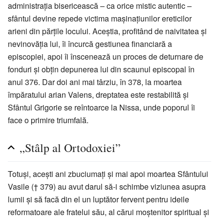
administrația bisericească – ca orice mistic autentic –
sfântul devine repede victima mașinațiunilor ereticilor
arieni din părțile locului. Aceștia, profitând de naivitatea și
nevinovăția lui, îi încurcă gestiunea financiară a
episcopiei, apoi îi înscenează un proces de deturnare de
fonduri și obțin depunerea lui din scaunul episcopal în
anul 376. Dar doi ani mai târziu, în 378, la moartea
împăratului arian Valens, dreptatea este restabilită și
Sfântul Grigorie se reîntoarce la Nissa, unde poporul îi
face o primire triumfală.
„Stâlp al Ortodoxiei”
Totuși, acești ani zbuciumați și mai apoi moartea Sfântului
Vasile († 379) au avut darul să-i schimbe viziunea asupra
lumii și să facă din el un luptător fervent pentru ideile
reformatoare ale fratelui său, al cărui moștenitor spiritual și