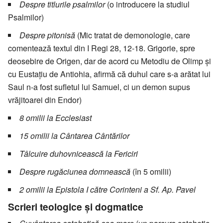
Despre titlurile psalmilor
(o introducere la studiul
Psalmilor)
Despre pitonisă
(Mic tratat de demonologie, care
comentează textul din I Regi 28, 12-18. Grigorie, spre
deosebire de Origen, dar de acord cu Metodiu de Olimp şi
cu Eustaţiu de Antiohia, afirmă că duhul care s-a arătat lui
Saul n-a fost sufletul lui Samuel, ci un demon supus
vrăjitoarei din Endor)
8 omilii la Ecclesiast
15 omilii la Cântarea Cântărilor
Tâlcuire duhovnicească la Fericiri
Despre rugăciunea domnească
(în 5 omilii)
2 omilii la Epistola I către Corinteni a Sf. Ap. Pavel
Scrieri teologice și dogmatice