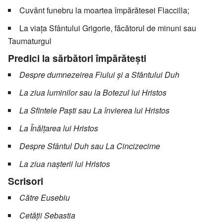
Cuvânt funebru la moartea împărătesei Flaccilla;
La viaţa Sfântului Grigorie, făcătorul de minuni sau
Taumaturgul
Predici la sărbători împărăteşti
Despre dumnezeirea Fiului și a Sfântului Duh
La ziua luminilor sau la Botezul lui Hristos
La Sfintele Paști sau La învierea lui Hristos
La Înălțarea lui Hristos
Despre Sfântul Duh sau La Cincizecime
La ziua nașterii lui Hristos
Scrisori
Către Eusebiu
Cetății Sebastia