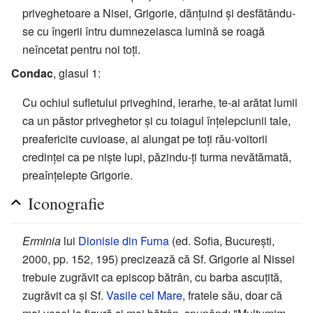
priveghetoare a Nisei, Grigorie, dănțuind și desfătându-
se cu îngerii întru dumnezeiasca lumină se roagă
neîncetat pentru noi toți.
Condac
, glasul 1:
Cu ochiul sufletului priveghind, ierarhe, te-ai arătat lumii
ca un păstor priveghetor și cu toiagul înțelepciunii tale,
preafericite cuvioase, ai alungat pe toți rău-voitorii
credinței ca pe niște lupi, păzindu-ți turma nevătămată,
preaînțelepte Grigorie.
Iconografie
Erminia
lui
Dionisie din Furna
(ed. Sofia, București,
2000, pp. 152, 195) precizează că Sf. Grigorie al Nissei
trebuie zugrăvit ca episcop bătrân, cu barba ascuțită,
zugrăvit ca și Sf.
Vasile cel Mare
, fratele său, doar că