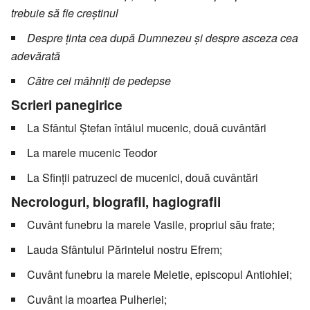
trebuie să fie creștinul
Despre ţinta cea după Dumnezeu şi despre asceza cea
adevărată
Către cei mâhniţi de pedepse
Scrieri panegirice
La Sfântul Ştefan întâiul mucenic, două cuvântări
La marele mucenic Teodor
La Sfinţii patruzeci de mucenici, două cuvântări
Necrologuri, biografii, hagiografii
Cuvânt funebru la marele Vasile, propriul său frate;
Lauda Sfântului Părintelui nostru Efrem;
Cuvânt funebru la marele Meletie, episcopul Antiohiei;
Cuvânt la moartea Pulheriei;