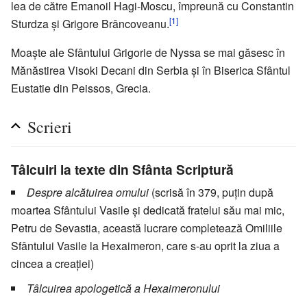
lea de către Emanoil Hagi-Moscu, împreună cu Constantin
[1]
Sturdza și Grigore Brâncoveanu.
Moaște ale Sfântului Grigorie de Nyssa se mai găsesc în
Mănăstirea Visoki Decani din Serbia și în Biserica Sfântul
Eustatie din Peissos, Grecia.
Scrieri
Tâlcuiri la texte din Sfânta Scriptură
Despre alcătuirea omului
(scrisă în 379, puțin după
moartea Sfântului Vasile și dedicată fratelui său mai mic,
Petru de Sevastia, această lucrare completează Omiliile
Sfântului Vasile la Hexaimeron, care s-au oprit la ziua a
cincea a creației)
Tâlcuirea apologetică a Hexaimeronului