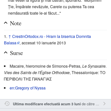
mai vesel la figură și mai bătrân, spunând: "Mulțumim
Ție, Împărate nevăzute, Carele cu puterea Ta cea
nemăsurată toate le-ai făcut..."
Note
↑
CrestinOrtodox.ro - Hram la biserica Domnita
Balasa
, accesat 10 ianuarie 2013
Surse
Macaire, hieromoine de Simonos-Petras,
Le Synaxaire.
Vies des Saints de l'Église Orthodoxe
, Thessalonique: ΤΟ
ΠΕΡΙΒΟΛΙ ΤΗΣ ΠΑΝΑΓΙΑΣ
en:Gregory of Nyssa
de către
Inistea
.
Ultima modificare efectuată acum 3 luni