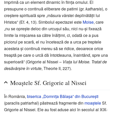
imprimă ca un element dinamic în ființa omului. El
presupune o continuă eliberare de patimi (gr.
katharsis
), o
creștere spirituală spre „măsura vârstei deplinătății lui
Hristos” (Ef. 4, 13). Simbolul epectazei este
Moise
, care
„nu se oprește deloc din urcușul său, nici nu-și fixează
limite la mișcarea sa către înălțimi, ci, odată ce a pus
piciorul pe scară, el nu încetează de a urca pe treptele
acesteia și continuă mereu să se ridice, deoarece orice
treaptă pe care o urcă dă întotdeauna, înaintând, spre una
superioară” (Grigorie al Nissei –
Viața lui Moise. Tratat de
desăvârșire în virtute
, Theorie II, 227).
Moaștele Sf. Grigorie al Nissei
În România,
biserica „Domnița Bălașa” din București
(paraclis patriarhal) păstrează fragmente din
moaștele
Sf.
Grigorie al Nissei. Ele au fost aduse aici în secolul al XIX-