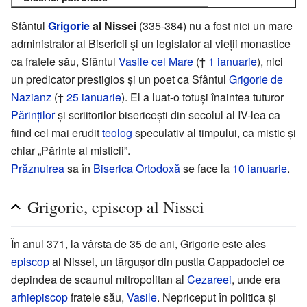
Sfântul
Grigorie
al Nissei
(335-384) nu a fost nici un mare
administrator al Bisericii și un legislator al vieții monastice
ca fratele său, Sfântul
Vasile cel Mare
(†
1 ianuarie
), nici
un predicator prestigios și un poet ca Sfântul
Grigorie de
Nazianz
(†
25 ianuarie
). El a luat-o totuși înaintea tuturor
Părinților
și scriitorilor bisericești din secolul al IV-lea ca
fiind cel mai erudit
teolog
speculativ al timpului, ca mistic și
chiar „Părinte al misticii”.
Prăznuirea
sa în
Biserica Ortodoxă
se face la
10 ianuarie
.
Grigorie, episcop al Nissei
În anul 371, la vârsta de 35 de ani, Grigorie este ales
episcop
al Nissei, un târgușor din pustia Cappadociei ce
depindea de scaunul mitropolitan al
Cezareei
, unde era
arhiepiscop
fratele său,
Vasile
. Nepriceput în politica și