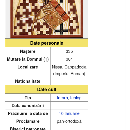
Date personale
335
Naștere
384
Mutare la Domnul (†)
Nissa, Cappadocia
Localizare
(Imperiul Roman)
Naționalitate
Date cult
ierarh
,
teolog
Tip
Data canonizării
10 ianuarie
Prăznuire la data de
pan-ortodoxă
Proclamare
Biserici patronate