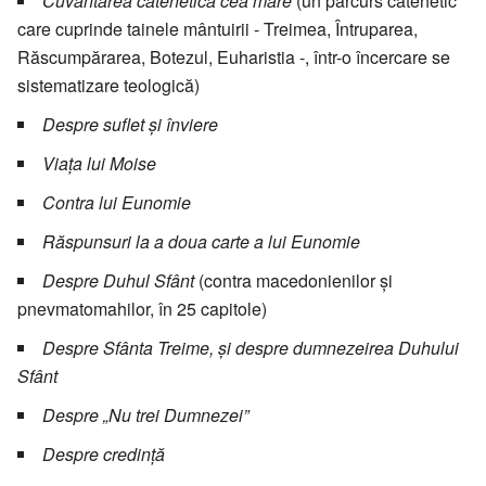
Cuvântarea catehetică cea mare
(un parcurs catehetic
care cuprinde tainele mântuirii - Treimea, Întruparea,
Răscumpărarea, Botezul, Euharistia -, într-o încercare se
sistematizare teologică)
Despre suflet și înviere
Viața lui Moise
Contra lui Eunomie
Răspunsuri la a doua carte a lui Eunomie
Despre Duhul Sfânt
(contra macedonienilor și
pnevmatomahilor, în 25 capitole)
Despre Sfânta Treime, și despre dumnezeirea Duhului
Sfânt
Despre „Nu trei Dumnezei”
Despre credință