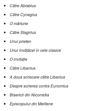
Către Ablabius
Către Cynegius
O mărturie
Către Stagirius
Unui prieten
Unui învățăcel în cele clasice
O invitație
Către Libanius
A doua scrisoare către Libanius
Despre scrierea contra Eunomius
Bisericii din Nicomidia
Episcopului din Melitene