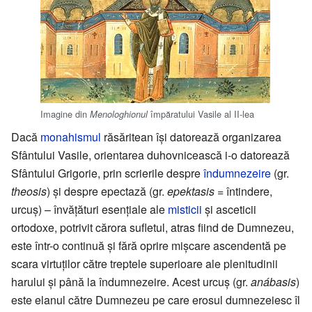
Imagine din
împăratului Vasile al II-lea
Menologhionul
Dacă
monahismul
răsăritean își datorează organizarea
Sfântului Vasile, orientarea duhovnicească i-o datorează
Sfântului Grigorie, prin scrierile despre
îndumnezeire
(gr.
theosis
) și despre epectază (gr.
epektasis
= întindere,
urcuș) – învățături esențiale ale
misticii
și asceticii
ortodoxe, potrivit cărora sufletul, atras fiind de Dumnezeu,
este într-o continuă și fără oprire mișcare ascendentă pe
scara virtuților către treptele superioare ale plenitudinii
harului și până la îndumnezeire. Acest urcuș (gr.
anábasis
)
este elanul către Dumnezeu pe care erosul dumnezeiesc îl