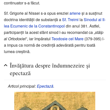
continuator s-a făcut.
Sf. Grigorie al Nissei s-a opus ereziei
ariene
și a susținut
doctrina identității de substanță a
Sf. Treimi
la
Sinodul al II-
lea Ecumenic de la Constantinopol
din anul 381. Astfel,
participanții la acest sfânt sinod l-au recomandat ca „
stâlp
al Ortodoxiei
”, iar împăratul
Teodosie cel Mare
(379-395) l-
a impus ca normă de credință adevărată pentru toată
lumea creștină.
Învățătura despre îndumnezeire și
epectază
Articol principal:
Epectază
.