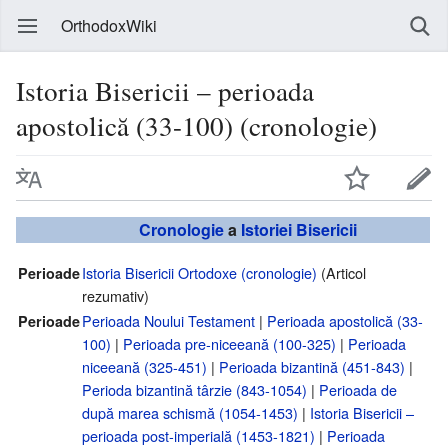
OrthodoxWiki
Istoria Bisericii – perioada
apostolică (33-100) (cronologie)
Cronologie
a
Istoriei Bisericii
Istoria Bisericii Ortodoxe (cronologie)
(Articol
Perioade
rezumativ)
Perioada Noului Testament
|
Perioada apostolică (33-
Perioade
100)
|
Perioada pre-niceeană (100-325)
|
Perioada
niceeană (325-451)
|
Perioada bizantină (451-843)
|
Perioda bizantină târzie (843-1054)
|
Perioada de
după marea schismă (1054-1453)
|
Istoria Bisericii –
perioada post-imperială (1453-1821)
|
Perioada