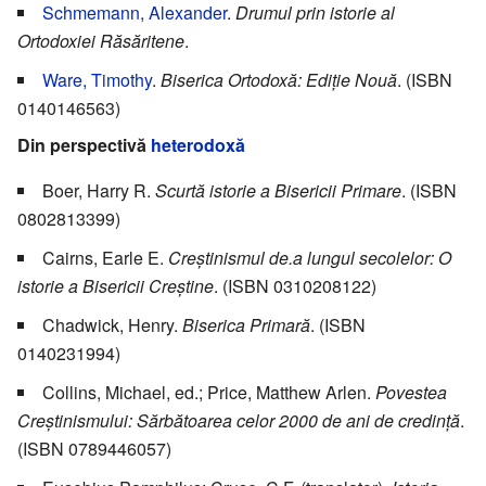
Schmemann, Alexander
.
Drumul prin istorie al
Ortodoxiei Răsăritene
.
Ware, Timothy
.
Biserica Ortodoxă: Ediţie Nouă
. (ISBN
0140146563)
Din perspectivă
heterodoxă
Boer, Harry R.
Scurtă istorie a Bisericii Primare
. (ISBN
0802813399)
Cairns, Earle E.
Creştinismul de.a lungul secolelor: O
istorie a Bisericii Creştine
. (ISBN 0310208122)
Chadwick, Henry.
Biserica Primară
. (ISBN
0140231994)
Collins, Michael, ed.; Price, Matthew Arlen.
Povestea
Creştinismului: Sărbătoarea celor 2000 de ani de credinţă
.
(ISBN 0789446057)