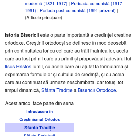
modernă (1821-1917)
|
Perioada comunistă (1917-
1991)
|
Perioda post-comunistă (1991-prezent)
|
(Articole principale)
Istoria Bisericii
este o parte importantă a credinţei creştine
ortodoxe. Creştinii ortodocşi se definesc în mod deosebit
prin continuitatea lor cu cei care au trăit înaintea lor, aceia
care au fost primii care au primit şi propovăduit adevărul lui
Iisus Hristos
lumii, cu aceia care au ajutat la formularea şi
exprimarea formulelor şi cultului de credinţă, şi cu aceia
care au continuat să urmeze neschimbata, dar totuşi tot
timpul dinamică,
Sfânta Tradiţie
a
Bisericii Ortodoxe
.
Acest articol face parte din seria
Introducere în
Creștinismul Ortodox
Sfânta Tradiție
Sfânta Scriptură