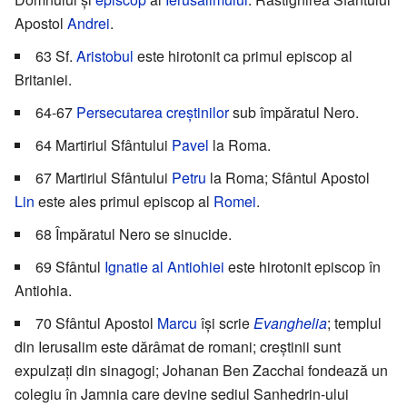
Apostol
Andrei
.
63 Sf.
Aristobul
este hirotonit ca primul episcop al
Britaniei.
64-67
Persecutarea creştinilor
sub împăratul Nero.
64 Martiriul Sfântului
Pavel
la Roma.
67 Martiriul Sfântului
Petru
la Roma; Sfântul Apostol
Lin
este ales primul episcop al
Romei
.
68 Împăratul Nero se sinucide.
69 Sfântul
Ignatie al Antiohiei
este hirotonit episcop în
Antiohia.
70 Sfântul Apostol
Marcu
își scrie
Evanghelia
; templul
din Ierusalim este dărâmat de romani; creştinii sunt
expulzaţi din sinagogi; Johanan Ben Zacchai fondează un
colegiu în Jamnia care devine sediul Sanhedrin-ului