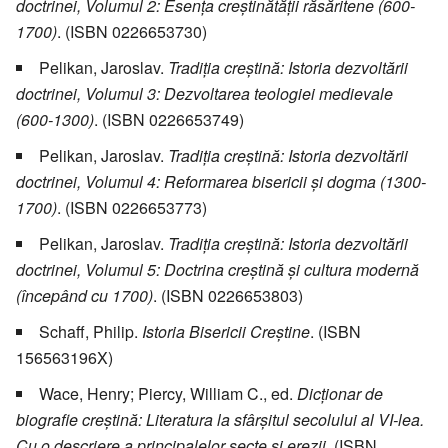
doctrinei, Volumul 2: Esenţa creştinătăţii răsăritene (600-
1700)
. (ISBN 0226653730)
Pelikan, Jaroslav.
Tradiţia creştină: Istoria dezvoltării
doctrinei, Volumul 3: Dezvoltarea teologiei medievale
(600-1300)
. (ISBN 0226653749)
Pelikan, Jaroslav.
Tradiţia creştină: Istoria dezvoltării
doctrinei, Volumul 4: Reformarea bisericii şi dogma (1300-
1700)
. (ISBN 0226653773)
Pelikan, Jaroslav.
Tradiţia creştină: Istoria dezvoltării
doctrinei, Volumul 5: Doctrina creştină şi cultura modernă
(începând cu 1700)
. (ISBN 0226653803)
Schaff, Philip.
Istoria Bisericii Creştine
. (ISBN
156563196X)
Wace, Henry; Piercy, William C., ed.
Dicţionar de
biografie creştină: Literatura la sfârşitul secolului al VI-lea.
Cu o descriere a principalelor secte şi erezii
. (ISBN