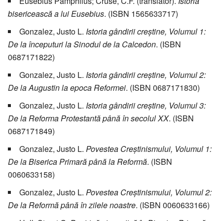
Eusebius Pamphilus; Cruse, C.F. (translator).
Istoria
bisericească a lui Eusebius
. (ISBN 1565633717)
Gonzalez, Justo L.
Istoria gândirii creştine, Volumul 1:
De la începuturi la Sinodul de la Calcedon
. (ISBN
0687171822)
Gonzalez, Justo L.
Istoria gândirii creştine, Volumul 2:
De la Augustin la epoca Reformei
. (ISBN 0687171830)
Gonzalez, Justo L.
Istoria gândirii creştine, Volumul 3:
De la Reforma Protestantă până în secolul XX
. (ISBN
0687171849)
Gonzalez, Justo L.
Povestea Creştinismului, Volumul 1:
De la Biserica Primară până la Reformă
. (ISBN
0060633158)
Gonzalez, Justo L.
Povestea Creştinismului, Volumul 2:
De la Reformă până în zilele noastre
. (ISBN 0060633166)