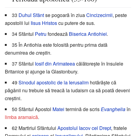
33
Duhul Sfânt
se pogoară în ziua
Cincizecimii
, peste
apostolii lui
Iisus Hristos
cu putere de sus.
34 Sfântul
Petru
fondează
Biserica Antiohiei
.
35 În Antiohia este folosită pentru prima dată
denumirea de
creștin
.
37 Sfântul
Iosif din Arimateea
călătoreşte în Insulele
Britanice şi ajunge la Glastonbury.
49
Sinodul apostolic de la Ierusalim
hotărăşte că
păgânii nu trebuie să treacă la iudaism ca să poată deveni
creştini.
50 Sfântul Apostol
Matei
termină de scris
Evanghelia
în
limba aramaică
.
62 Martiriul Sfântului
Apostolul Iacov cel Drept
, fratele
Domnului şi
episcop
al
Ierusalimului
. Răstignirea Sfântului