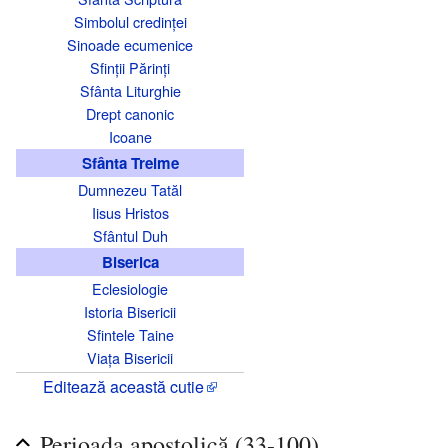
Simbolul credinței
Sinoade ecumenice
Sfinții Părinți
Sfânta Liturghie
Drept canonic
Icoane
Sfânta Treime
Dumnezeu Tatăl
Iisus Hristos
Sfântul Duh
Biserica
Eclesiologie
Istoria Bisericii
Sfintele Taine
Viața Bisericii
Editează această cutie
Perioada apostolică (33-100)