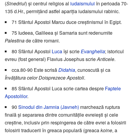
(
Sinedriul
) şi centrul religios al
iudaismului
în perioada 70-
135 d.Hr., permiţând astfel apariţia iudaismului rabinic.
71 Sfântul Apostol Marcu duce creştinismul în Egipt.
75 Iudeea, Galileea şi Samaria sunt redenumite
Palestina
de către romani.
80 Sfântul Apostol
Luca
își scrie
Evanghelia
; istoricul
evreu (fost general) Flavius Josephus scrie
Anticele
.
cca.80-90 Este scrisă
Didahia
, cunoscută și ca
Învățătura celor Doisprezece Apostoli
.
85 Sfântul Apostol Luca scrie cartea despre
Faptele
Apostolilor
.
90
Sinodul din Jamnia (Javneh)
marchează ruptura
finală şi separarea dintre comunităţile evreieşti şi cele
creştine, inclusiv prin respingerea de către evrei a folosirii
folosirii traducerii în greaca populară (greaca
koine
, a