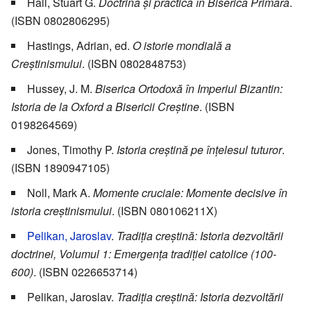
Hall, Stuart G.
Doctrină şi practică în Biserica Primară
.
(ISBN 0802806295)
Hastings, Adrian, ed.
O istorie mondială a
Creştinismului
. (ISBN 0802848753)
Hussey, J. M.
Biserica Ortodoxă în Imperiul Bizantin:
Istoria de la Oxford a Bisericii Creştine
. (ISBN
0198264569)
Jones, Timothy P.
Istoria creştină pe înţelesul tuturor
.
(ISBN 1890947105)
Noll, Mark A.
Momente cruciale: Momente decisive în
istoria creştinismului
. (ISBN 080106211X)
Pelikan, Jaroslav
.
Tradiţia creştină: Istoria dezvoltării
doctrinei, Volumul 1: Emergenţa tradiţiei catolice (100-
600)
. (ISBN 0226653714)
Pelikan, Jaroslav.
Tradiţia creştină: Istoria dezvoltării