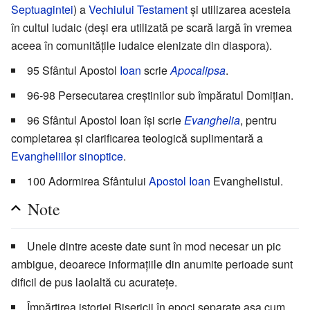
Septuagintei
) a
Vechiului Testament
și utilizarea acesteia
în cultul iudaic (deși era utilizată pe scară largă în vremea
aceea în comunitățile iudaice elenizate din diaspora).
95 Sfântul Apostol
Ioan
scrie
Apocalipsa
.
96-98 Persecutarea creştinilor sub împăratul Domiţian.
96 Sfântul Apostol Ioan își scrie
Evanghelia
, pentru
completarea și clarificarea teologică suplimentară a
Evangheliilor sinoptice
.
100 Adormirea Sfântului
Apostol Ioan
Evanghelistul.
Note
Unele dintre aceste date sunt în mod necesar un pic
ambigue, deoarece informaţiile din anumite perioade sunt
dificil de pus laolaltă cu acurateţe.
Împărţirea istoriei Bisericii în epoci separate aşa cum