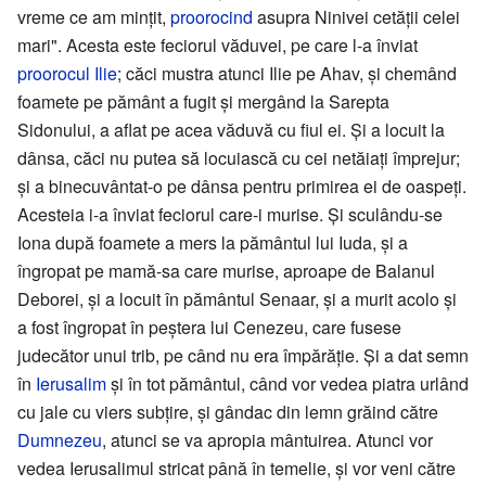
vreme ce am mințit,
proorocind
asupra Ninivei cetății celei
mari". Acesta este feciorul văduvei, pe care l-a înviat
proorocul Ilie
; căci mustra atunci Ilie pe Ahav, și chemând
foamete pe pământ a fugit și mergând la Sarepta
Sidonului, a aflat pe acea văduvă cu fiul ei. Şi a locuit la
dânsa, căci nu putea să locuiască cu cei netăiați împrejur;
și a binecuvântat-o pe dânsa pentru primirea ei de oaspeți.
Acesteia i-a înviat feciorul care-i murise. Şi sculându-se
Iona după foamete a mers la pământul lui Iuda, și a
îngropat pe mamă-sa care murise, aproape de Balanul
Deborei, și a locuit în pământul Senaar, și a murit acolo și
a fost îngropat în peștera lui Cenezeu, care fusese
judecător unui trib, pe când nu era împărăție. Şi a dat semn
în
Ierusalim
și în tot pământul, când vor vedea piatra urlând
cu jale cu viers subțire, și gândac din lemn grăind către
Dumnezeu
, atunci se va apropia mântuirea. Atunci vor
vedea Ierusalimul stricat până în temelie, și vor veni către