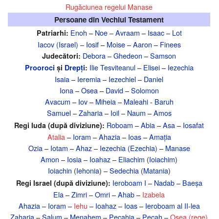
Rugăciunea regelui Manase
Persoane din Vechiul Testament
Enoh
–
Noe
–
Avraam
–
Isaac
–
Lot
Patriarhi:
Iacov (Israel)
–
Iosif
–
Moise
–
Aaron
–
Finees
Debora
–
Ghedeon
–
Samson
Judecători:
Ilie Tesviteanul
–
Elisei
–
Iezechia
Prooroci
și
Drepți
:
Isaia
–
Ieremia
–
Iezechiel
–
Daniel
Iona
–
Osea
–
David
–
Solomon
Avacum
–
Iov
–
Miheia
–
Maleahi
-
Baruh
Samuel
–
Zaharia
–
Ioil
–
Naum
–
Amos
Roboam
–
Abia
–
Asa
–
Iosafat
Regi Iuda (după diviziune):
Atalia
–
Ioram
–
Ahazia
–
Ioas
–
Amația
Ozia
–
Iotam
–
Ahaz
–
Iezechia (Ezechia)
–
Manase
Amon
–
Iosia
–
Ioahaz
–
Eliachim
(
Ioiachim
)
Ioiachin
(
Iehonia
) –
Sedechia
(
Matania
)
Ieroboam I
–
Nadab
–
Baeșa
Regi Israel (după diviziune):
Ela
–
Zimri
–
Omri
–
Ahab
–
Izabela
Ahazia
–
Ioram
–
Iehu
–
Ioahaz
–
Ioas
–
Ieroboam al II-lea
Zaharia
–
Șalum
–
Menahem
–
Pecahia
–
Pecah
–
Osea (rege)