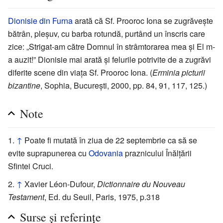
Dionisie din Furna
arată că Sf. Prooroc Iona se zugrăvește
bătrân, pleșuv, cu barba rotundă, purtând un înscris care
zice: „Strigat-am către Domnul în strâmtorarea mea și El m-
a auzit!” Dionisie mai arată și felurile potrivite de a zugrăvi
diferite scene din viața Sf. Prooroc Iona. (
Erminia picturii
bizantine
, Sophia, București, 2000, pp. 84, 91, 117, 125.)
Note
↑
Poate fi mutată în ziua de 22 septembrie ca să se
evite suprapunerea cu
Odovania
praznicului Înălțării
Sfintei Cruci.
↑
Xavier Léon-Dufour,
Dictionnaire du Nouveau
Testament
, Ed. du Seuil, Paris, 1975, p.318
Surse și referințe