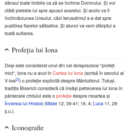
dânsul toate limbile ca să se închine Domnului. Şi vor
clădi pietrele lui spre apusul soarelui. Şi acolo va fi
închinăciunea Unsului, căci Ierusalimul s-a dat spre
pustiirea fiarelor sălbatice. Şi atunci va veni sfârșitul a
toată suflarea.
Profeția lui Iona
Deși este considerat unul din cei doisprezece "profeți
mici", Iona nu a avut în
Cartea lui Iona
(scrisă în secolul al
[2]
V-lea
) o profeție explicită despre Mântuitorul. Totuși,
tradiția Bisericii consideră că însăși petrecerea lui Iona în
pântecele chitului este o
profeție
despre moartea și
Învierea lui Hristos
(
Matei
12, 39-41; 16, 4;
Luca
11, 29
ș.u.).
Iconografie