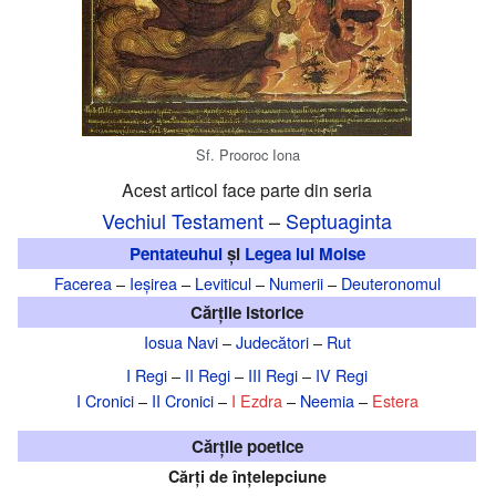
Sf. Prooroc Iona
Acest articol face parte din seria
Vechiul Testament
–
Septuaginta
Pentateuhul
și
Legea lui Moise
Facerea
–
Ieșirea
–
Leviticul
–
Numerii
–
Deuteronomul
Cărțile istorice
Iosua Navi
–
Judecători
–
Rut
I Regi
–
II Regi
–
III Regi
–
IV Regi
I Cronici
–
II Cronici
–
I Ezdra
–
Neemia
–
Estera
Cărțile poetice
Cărți de înțelepciune