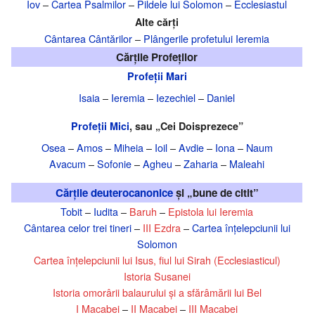
Iov
–
Cartea Psalmilor
–
Pildele lui Solomon
–
Ecclesiastul
Alte cărți
Cântarea Cântărilor
–
Plângerile profetului Ieremia
Cărțile Profeților
Profeții Mari
Isaia
–
Ieremia
–
Iezechiel
–
Daniel
Profeții Mici
, sau „Cei Doisprezece”
Osea
–
Amos
–
Miheia
–
Ioil
–
Avdie
–
Iona
–
Naum
Avacum
–
Sofonie
–
Agheu
–
Zaharia
–
Maleahi
Cărțile deuterocanonice
și „bune de citit”
Tobit
–
Iudita
–
Baruh
–
Epistola lui Ieremia
Cântarea celor trei tineri
–
III Ezdra
–
Cartea înțelepciunii lui
Solomon
Cartea înțelepciunii lui Isus, fiul lui Sirah (Ecclesiasticul)
Istoria Susanei
Istoria omorârii balaurului și a sfărâmării lui Bel
I Macabei
–
II Macabei
–
III Macabei