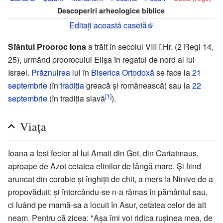
Descoperiri arheologice biblice
Editați această casetă
Sfântul Prooroc Iona
a trăit în secolul VIII î.Hr. (2 Regi 14,
25), urmând proorocului Elișa în regatul de nord al lui
Israel.
Prăznuirea
lui în
Biserica Ortodoxă
se face la
21
septembrie
(în
tradiția
greacă și românească) sau la
22
[1]
septembrie
(în tradiția slavă
).
Viața
Ioana a fost fecior al lui Amati din Get, din Cariatmaus,
aproape de Azot cetatea elinilor de lângă mare. Şi fiind
aruncat din corabie și înghițit de chit, a mers la Ninive de a
propovăduit; și întorcându-se n-a rămas în pământul sau,
ci luând pe mamă-sa a locuit în Asur, cetatea celor de alt
neam. Pentru că zicea: "Așa îmi voi ridica rușinea mea, de