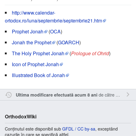
http://www.calendar-
ortodox.ro/luna/septembrie/septembrie21.htm
Prophet Jonah
(
OCA
)
Jonah the Prophet
(
GOARCH
)
The Holy Prophet Jonah
(
Prologue of Ohrid
)
Icon of Prophet Jonah
Illustrated Book of Jonah
de către
Sîmbotin
.
Ultima modificare efectuată acum 8 ani
OrthodoxWiki
Conținutul este disponibil sub
GFDL / CC by-sa
, exceptând
cazurile în care se specifică altfel.