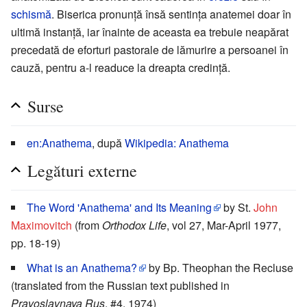
schismă
. Biserica pronunță însă sentința anatemei doar în
ultimă instanță, iar înainte de aceasta ea trebuie neapărat
precedată de eforturi pastorale de lămurire a persoanei în
cauză, pentru a-l readuce la dreapta credință.
Surse
en:Anathema
, după
Wikipedia: Anathema
Legături externe
The Word 'Anathema' and Its Meaning
by St.
John
Maximovitch
(from
Orthodox Life
, vol 27, Mar-April 1977,
pp. 18-19)
What is an Anathema?
by Bp. Theophan the Recluse
(translated from the Russian text published in
Pravoslavnaya Rus
, #4, 1974)