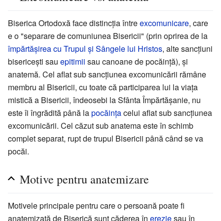
Biserica Ortodoxă face distincția între
excomunicare
, care
e o "separare de comuniunea Bisericii" (prin oprirea de la
împărtășirea cu Trupul și Sângele lui Hristos
, alte sancțiuni
bisericești sau
epitimii
sau canoane de pocăință), și
anatemă. Cel aflat sub sancțiunea excomunicării rămâne
membru al Bisericii, cu toate că participarea lui la viața
mistică a Bisericii, îndeosebi la Sfânta Împărtășanie, nu
este îi îngrădită până la
pocăința
celui aflat sub sancțiunea
excomunicării. Cel căzut sub anatema este în schimb
complet separat, rupt de trupul Bisericii până când se va
pocăi.
Motive pentru anatemizare
Motivele principale pentru care o persoană poate fi
anatemizată de Biserică sunt căderea în
erezie
sau în