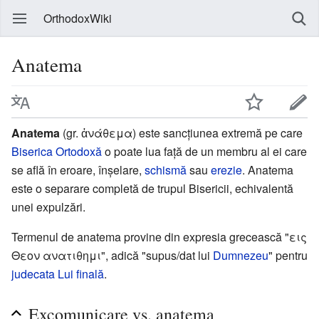
OrthodoxWiki
Anatema
Anatema
(gr. ἀνάθεμα) este sancțiunea extremă pe care
Biserica Ortodoxă
o poate lua față de un membru al ei care
se află în eroare, înșelare,
schismă
sau
erezie
. Anatema
este o separare completă de trupul Bisericii, echivalentă
unei expulzări.
Termenul de anatema provine din expresia grecească "εις
Θεον ανατιθημι", adică "supus/dat lui
Dumnezeu
" pentru
judecata Lui finală
.
Excomunicare vs. anatema