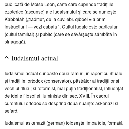
publicată de Moise Leon, carte care cuprinde tradițiile
ezoterice (ascunse) ale iudaismului și care se numește
Kabbalah („tradiție“, de la cuv. ebr. qibbel = a primi
instrucțiuni — vezi cabala ). Cultul iudaic este particular
(cultul familial) și public (care se săvârșește sâmbăta în
sinagogă).
Iudaismul actual
Iudaismul actual cunoaște două ramuri, în raport cu ritualul
și tradițiile: ortodox (conservator), păstrător al tradițiilor și
vechiul ritual; și reformist, mai puțin tradiționalist, influențat
de ideile filosofiei iluministe din sec. XVIII. În cadrul
curentului ortodox se desprind două nuanțe: askenazi și
sefard.
Iudaismul askenazit (german) folosește limba idiș, formată