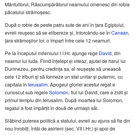
Mântuitorul, Răscumpărătorul neamului omenesc din robia
păcatului strămoșesc.
După o robie de peste patru sute de ani în țara Egiptului,
evreii reușesc să se elibereze și, întorcându-se în
Canaan
,
țara strămoșilor lor, o împart între cele 12 neamuri.
Pe la începutul mileniului I î.Hr. ajunge rege
David
, din
neamul lui Iuda. Fiind înțelept și viteaz, ajutat de harul lui
Dumnezeu, pentru credința sa, el reușește să unească
cele 12 triburi și să formeze un stat unitar și puternic, cu
capitala în
Ierusalim
. Apogeul gloriei acestui regat e
cunoscut sub regele
Solomon
, fiul lui David, care a zidit și
primul templu din Ierusalim. După moartea lui Solomon,
regatul a fost împărțit în două de urmașii săi.
Slăbind puterea politică a statului, evreii au ajuns să fie din
nou înrobiți, întâi de asirieni (sec. VII î.Hr.) și apoi de