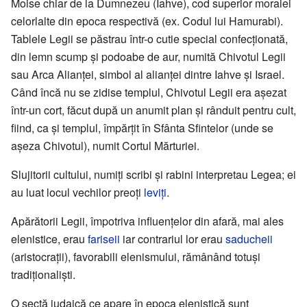
Moise chiar de la Dumnezeu (Iahve), cod superior moralei
celorlalte din epoca respectivă (ex. Codul lui Hamurabi).
Tablele Legii se păstrau într-o cutie special confecționată,
din lemn scump și podoabe de aur, numită Chivotul Legii
sau Arca Alianței, simbol al alianței dintre Iahve și Israel.
Când încă nu se zidise templul, Chivotul Legii era așezat
într-un cort, făcut după un anumit plan și rânduit pentru cult,
fiind, ca și templul, împărțit în Sfânta Sfintelor (unde se
așeza Chivotul), numit Cortul Mărturiei.
Slujitorii cultului, numiți scribi și rabini interpretau Legea; ei
au luat locul vechilor preoți
leviți
.
Apărătorii Legii, împotriva influențelor din afară, mai ales
elenistice, erau
fariseii
iar contrariul lor erau
saducheii
(aristocrații), favorabili elenismului, rămânând totuși
tradiționaliști.
O sectă iudaică ce apare în epoca elenistică sunt