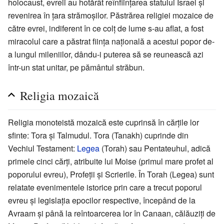
holocaust, evreii au hotărât reînființarea statului Israel și
revenirea în țara strămoșilor. Păstrărea religiei mozaice de
către evrei, indiferent în ce colț de lume s-au aflat, a fost
miracolul care a păstrat ființa națională a acestui popor de-
a lungul mileniilor, dându-i puterea să se reunească azi
într-un stat unitar, pe pământul străbun.
Religia mozaică
Religia monoteistă mozaică este cuprinsă în cărțile lor
sfinte: Tora și Talmudul. Tora (Tanakh) cuprinde din
Vechiul Testament:
Legea
(Torah) sau Pentateuhul, adică
primele cinci cărți, atribuite lui Moise (primul mare profet al
poporului evreu), Profeții și Scrierile. În Torah (Legea) sunt
relatate evenimentele istorice prin care a trecut poporul
evreu și legislația epocilor respective, începând de la
Avraam și până la reîntoarcerea lor în Canaan, călăuziți de