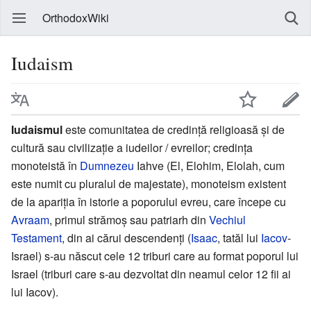
OrthodoxWiki
Iudaism
Iudaismul
este comunitatea de credință religioasă și de
cultură sau civilizație a iudeilor / evreilor; credința
monoteistă în
Dumnezeu
Iahve (El, Elohim, Elolah, cum
este numit cu pluralul de majestate), monoteism existent
de la apariția în istorie a poporului evreu, care începe cu
Avraam
, primul strămoș sau patriarh din
Vechiul
Testament
, din ai cărui descendenți (
Isaac
, tatăl lui
Iacov
-
Israel) s-au născut cele 12 triburi care au format poporul lui
Israel (triburi care s-au dezvoltat din neamul celor 12 fii ai
lui Iacov).