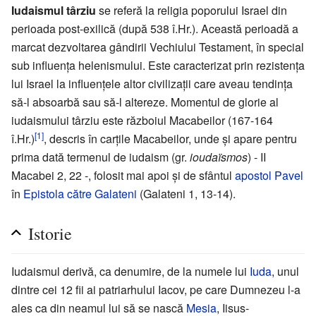
Iudaismul târziu
se referă la religia poporului Israel din
perioada post-exilică (după 538 î.Hr.). Această perioadă a
marcat dezvoltarea gândirii Vechiului Testament, în special
sub influența helenismului. Este caracterizat prin rezistența
lui Israel la influențele altor civilizații care aveau tendința
să-l absoarbă sau să-l altereze. Momentul de glorie al
iudaismului târziu este războiul Macabeilor (167-164
[1]
î.Hr.)
, descris în carțile Macabeilor, unde și apare pentru
prima dată termenul de iudaism (gr.
ioudaïsmos
) - II
Macabei 2, 22 -, folosit mai apoi și de sfântul
apostol Pavel
în
Epistola către Galateni
(Galateni 1, 13-14).
Istorie
Iudaismul derivă, ca denumire, de la numele lui
Iuda
, unul
dintre cei 12 fii ai patriarhului Iacov, pe care Dumnezeu l-a
ales ca din neamul lui să se nască
Mesia
, Iisus-