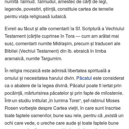
numită Talmud. Talmudul, amestec de cărți de legi,
legende, povestiri, știință, constituie cartea de temelie
pentru viața religioasă iudaică.
Evreii au făcut și alte comentarii la Sf. Scriptură a Vechiului
Testament (cărțile cuprinse în Tora — cum am arătat mai
sus), comentarii numite Midrașim, precum și traduceri ale
Bibliei (Vechiul Testament) din lb. ebraică în limba
aramaică, numite Targumim.
În religia mozaică este admisă libertatea spirituală a
omului și necesitatea harului divin.
Păcatul
este considerat
ca o abatere de la legea divină. Păcatul poate fi iertat prin
pocăință, mărturisirea păcatelor și prin fapte de milostenie.
Într-un studiu intitulat „în lumina Torei“, șef-rabinul Moses
Rosen vorbește despre Cartea vieții, în care sunt înscrise
toate faptele oamenilor, bune sau rele, pentru că „există un
ochi care vede, o ureche care aude și toate faptele bune