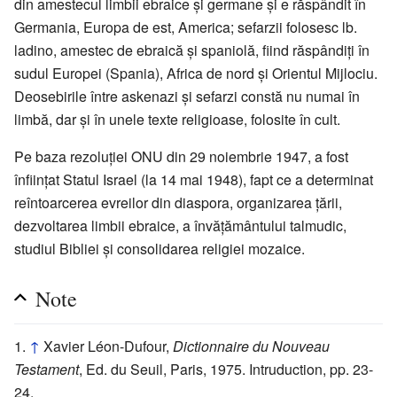
din amestecul limbii ebraice și germane și e răspândit în
Germania, Europa de est, America; sefarzii folosesc lb.
ladino, amestec de ebraică și spaniolă, fiind răspândiți în
sudul Europei (Spania), Africa de nord și Orientul Mijlociu.
Deosebirile între askenazi și sefarzi constă nu numai în
limbă, dar și în unele texte religioase, folosite în cult.
Pe baza rezoluției ONU din 29 noiembrie 1947, a fost
înființat Statul Israel (la 14 mai 1948), fapt ce a determinat
reîntoarcerea evreilor din diaspora, organizarea țării,
dezvoltarea limbii ebraice, a învățământului talmudic,
studiul Bibliei și consolidarea religiei mozaice.
Note
↑
Xavier Léon-Dufour,
Dictionnaire du Nouveau
Testament
, Ed. du Seuil, Paris, 1975. Intruduction, pp. 23-
24.