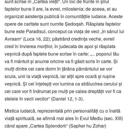
sunt scrise în „Cartea vieții“. Un loc de frunte în șirul
faptelor bune îl are, la evrei, milostenia; de aceea, ei au
organizat asistența publică în comunitățile iudaice. Aceste
opere de caritate sunt numite Ședoqah. Răsplata faptelor
bune este Paradisul, conceput ca viața de veci „în sânul lui
Avraam“ (Luca 16, 22); păstrând credința veche, evreii
cred în învierea morților, în judecata de apoi și răsplata
veșnică după faptele bune scrise în carte: „... poporul tău
va fi mântuit și anume oricine va fi găsit scris în carte. Și
mulți dintre cei care dorm în țărâna pământului se vor
scula, unii la viață veșnică, iar alții spre ocară și rușine
veșnică. Și cei înțelepți vor lumina ca strălucirea cerului și
cei care vor fi îndrumat pe mulți pe calea dreptății vor fi ca
stelele în vecii vecilor“ (Daniel 12, 1-3).
Mistica iudaică, reprezentată prin personalități cu o înaltă
viață spirituală, se afirmă mai ales în Evul Mediu (sec. XIII)
când apare „Cartea Splendorii“ (Sapher hu Zohar)