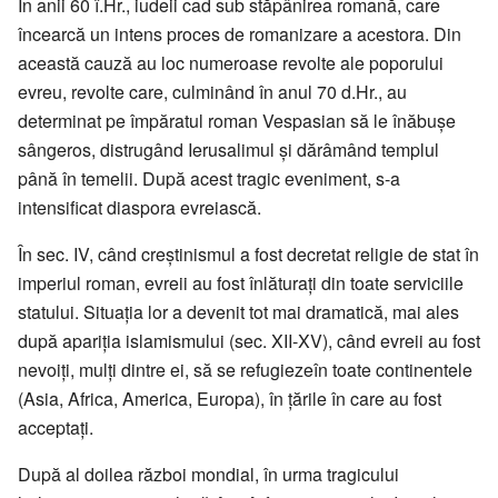
În anii 60 î.Hr., iudeii cad sub stăpânirea romană, care
încearcă un intens proces de romanizare a acestora. Din
această cauză au loc numeroase revolte ale poporului
evreu, revolte care, culminând în anul 70 d.Hr., au
determinat pe împăratul roman Vespasian să le înăbușe
sângeros, distrugând Ierusalimul și dărâmând templul
până în temelii. După acest tragic eveniment, s-a
intensificat diaspora evreiască.
În sec. IV, când creștinismul a fost decretat religie de stat în
imperiul roman, evreii au fost înlăturați din toate serviciile
statului. Situația lor a devenit tot mai dramatică, mai ales
după apariția islamismului (sec. XII-XV), când evreii au fost
nevoiți, mulți dintre ei, să se refugiezeîn toate continentele
(Asia, Africa, America, Europa), în țările în care au fost
acceptați.
După al doilea război mondial, în urma tragicului