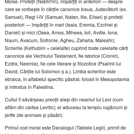
Moise. Profeții (Nebhi'im), împărțiți în anteriori — despre
care se vorbește în cărțile canonice Iosua, Judecătorii (ex.
Samuel), Regi I-IV (Samuel, Natan, Ilie, Elisei) și profeții
posteriori — împărțiți în mari (Isaia, Eremia, Ezchiel și
Daniel) și mici (Osea, Amos, Miheea, Ioil, Avdie, Iona,
Naum, Avacum, Sofronie, Agheu, Zaharia, Maleahi);
Scrierile (Kethubim = celelalte) cuprind toate celelalte cărți
canonice ale Vechiului Testament, fie istorice (Cronici,
Ezdra, Neemia), fie cele literare și filozofice (Psalmii lui
David, Cărțile lui Solomon ș a.). Limba scrierilor este
ebraica, în alfabetul specific păstrat, folosit în Mesopotamia
și introdus în Palestina.
Cultul îl săvârșeau preoții aleși din neamul lui Levi (cum
aflăm din cartea Levitic); ei aduceau la templu rugăciuni și
jertfe (de animale și păsări).
Primul cod moral este Decalogul (Tablele Legii), primit de