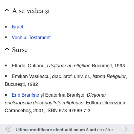
A se vedea și
Israel
Vechiul Testament
Surse
Eliade, Culianu,
Dicționar al religiilor
, București, 1993
Emilian Vasilescu, diac. prof. univ. dr.,
Istoria Religiilor
,
București, 1982
Ene Braniște
și Ecaterina Braniște,
Dicționar
enciclopedic de cunoștințe religioase
, Editura Diecezană
Caransebeș, 2001, ISBN 973-97569-7-2
de către
RappY
.
Ultima modificare efectuată acum 3 ani