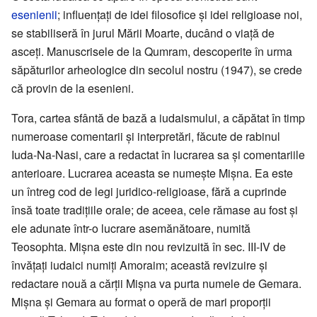
esenienii
; influențați de idei filosofice și idei religioase noi,
se stabiliseră în jurul Mării Moarte, ducând o viață de
asceți. Manuscrisele de la Qumram, descoperite în urma
săpăturilor arheologice din secolul nostru (1947), se crede
că provin de la esenieni.
Tora, cartea sfântă de bază a iudaismului, a căpătat în timp
numeroase comentarii și interpretări, făcute de rabinul
Iuda-Na-Nasi, care a redactat în lucrarea sa și comentariile
anterioare. Lucrarea aceasta se numește Mișna. Ea este
un întreg cod de legi juridico-religioase, fără a cuprinde
însă toate tradițiile orale; de aceea, cele rămase au fost și
ele adunate într-o lucrare asemănătoare, numită
Teosophta. Mișna este din nou revizuită în sec. III-IV de
învățați iudaici numiți Amoraim; această revizuire și
redactare nouă a cărții Mișna va purta numele de Gemara.
Mișna și Gemara au format o operă de mari proporții