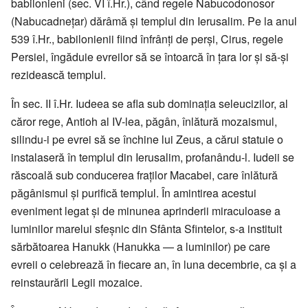
babilonieni (sec. VI î.Hr.), când regele Nabucodonosor
(Nabucadnețar) dărâmă și templul din Ierusalim. Pe la anul
539 î.Hr., babilonienii fiind înfrânți de perși, Cirus, regele
Persiei, îngăduie evreilor să se întoarcă în țara lor și să-și
rezidească templul.
În sec. II î.Hr. Iudeea se afla sub dominația seleucizilor, al
căror rege, Antioh al IV-lea, păgân, înlătură mozaismul,
silindu-i pe evrei să se închine lui Zeus, a cărui statuie o
instalaseră în templul din Ierusalim, profanându-l. Iudeii se
răscoală sub conducerea fraților Macabei, care înlătură
păgânismul și purifică templul. În amintirea acestui
eveniment legat și de minunea aprinderii miraculoase a
luminilor marelui sfeșnic din Sfânta Sfintelor, s-a instituit
sărbătoarea Hanukk (Hanukka — a luminilor) pe care
evreii o celebrează în fiecare an, în luna decembrie, ca și a
reinstaurării Legii mozaice.