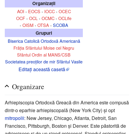
Organizaţii
AOI
-
EOCS
-
IOCC
-
OCEC
OCF
-
OCL
-
OCMC
-
OCLife
-
OISM
-
OTSA
-
SCOBA
Grupuri
Biserica Catolică Ortodoxă Americană
Frăția Sfântului Moise cel Negru
Sfântul Ordin al MANS/CSB
Societatea preoților de mir Sfântul Vasile
Editaţi această casetă
Organizare
Arhiepiscopia Ortodoxă Greacă din America este compusă
dintr-o eparhie arhiepiscopală (New York City) şi opt
mitropolii
: New Jersey, Chicago, Atlanta, Detroit, San
Francisco, Pittsburgh, Boston şi Denver. Este păstorită de
arhiepiscop şi de un sinod episcopal. Sinodul episcopilor