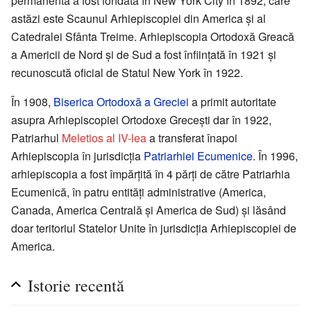
permanentă a fost fondată în New York City în 1892, care
astăzi este Scaunul Arhiepiscopiei din America şi al
Catedralei Sfânta Treime. Arhiepiscopia Ortodoxă Greacă
a Americii de Nord şi de Sud a fost înfiinţată în 1921 şi
recunoscută oficial de Statul New York în 1922.
În 1908,
Biserica Ortodoxă a Greciei
a primit autoritate
asupra Arhiepiscopiei Ortodoxe Greceşti dar în 1922,
Patriarhul
Meletios al IV-lea
a transferat înapoi
Arhiepiscopia în jurisdicţia
Patriarhiei Ecumenice
. În 1996,
arhiepiscopia a fost împărţită în 4 părţi de către Patriarhia
Ecumenică, în patru entităţi administrative (America,
Canada, America Centrală şi America de Sud) şi lăsând
doar teritoriul Statelor Unite în jurisdicţia Arhiepiscopiei de
America.
Istorie recentă