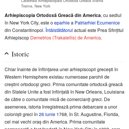
Catedrala Arhiepiscopală Ortodoxă Greacă Sfânta
Treime, New York
Arhiepiscopia Ortodoxă Greacă din America
, cu sediul
în New York City, este o
eparhie
a
Patriarhiei Ecumenice
din Constantinopol.
Întâistătătorul
actual este Prea Sfinţitul
Arhiepiscop
Demetrios (Trakatellis) de America
.
Istoric
Chiar înainte de înfiinţarea unei arhiepiscopii greceşti în
Western Hemisphere existau numeroase parohii de
creştini ortodocşi greci. Prima comunitate ortodoxă greacă
din Statele Unite a fost înfiinţată în New Orleans, Louisiana
de către o comunitate mică de comercianţi greci. De
asemenea, istoria înregistrează prima debarcare a unor
colonişti greci în
26 iunie
1768, în St. Augustine, Florida,
cel mai vechi oraş din America. Prima comunitate