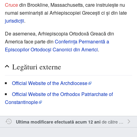
Cruce
din Brookline, Massachusetts, care instruieşte nu
numai seminarişti ai Arhiepiscopiei Greceşti ci şi din late
jurisdicţii
.
De asemenea, Arhiepiscopia Ortodoxă Greacă din
America face parte din
Conferinţa Permanentă a
Episcopilor Ortodocşi Canonici din Americi
.
Legături externe
Official Website of the Archdiocese
Official Website of the Orthodox Patriarchate of
Constantinople
de către
Nick15
.
Ultima modificare efectuată acum 12 ani