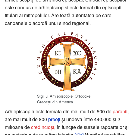
este condus de arhiepiscop şi este format din episcopii
titulari ai mitropoliilor. Are toată autoritatea pe care
canoanele o acordă unui sinod regional.
Sigiliul Arhiepiscopiei Ortodoxe
Greceşti din America
Arhiepiscopia este formată din mai mult de 500 de
parohii
,
are mai mult de 800
preoţi
şi undeva între 440,000 şi 2
milioane de
credincioşi
, în funcţie de sursele rapoartelor şi
de metodele de numărat folosite.
[1]
Numărul parohiilor