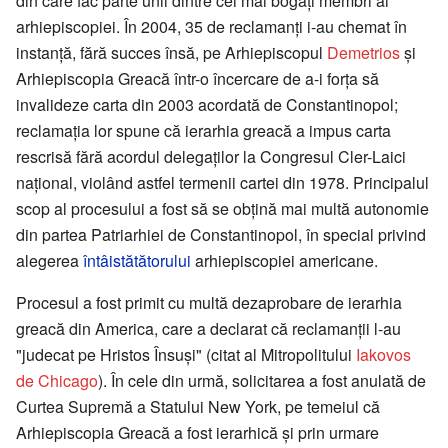
din care fac parte unii dintre cei mai bogaţi membri ai
arhiepiscopiei. În 2004, 35 de reclamanţi i-au chemat în
instanţă, fără succes însă, pe Arhiepiscopul
Demetrios
şi
Arhiepiscopia Greacă într-o încercare de a-i forţa să
invalideze carta din 2003 acordată de Constantinopol;
reclamaţia lor spune că ierarhia greacă a impus carta
rescrisă fără acordul delegaţilor la Congresul Cler-Laici
naţional, violând astfel termenii cartei din 1978. Principalul
scop al procesului a fost să se obţină mai multă autonomie
din partea Patriarhiei de Constantinopol, în special privind
alegerea
întâistătătorului
arhiepiscopiei americane.
Procesul a fost primit cu multă dezaprobare de ierarhia
greacă din America, care a declarat că reclamanţii l-au
"judecat pe Hristos Însuşi" (citat al Mitropolitului
Iakovos
de Chicago
). În cele din urmă, solicitarea a fost anulată de
Curtea Supremă a Statului New York, pe temeiul că
Arhiepiscopia Greacă a fost ierarhică şi prin urmare