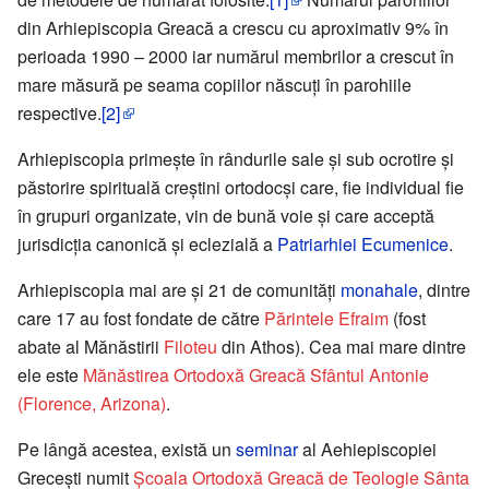
din Arhiepiscopia Greacă a crescu cu aproximativ 9% în
perioada 1990 – 2000 iar numărul membrilor a crescut în
mare măsură pe seama copiilor născuţi în parohiile
respective.
[2]
Arhiepiscopia primeşte în rândurile sale şi sub ocrotire şi
păstorire spirituală creştini ortodocşi care, fie individual fie
în grupuri organizate, vin de bună voie şi care acceptă
jurisdicţia canonică şi eclezială a
Patriarhiei Ecumenice
.
Arhiepiscopia mai are şi 21 de comunităţi
monahale
, dintre
care 17 au fost fondate de către
Părintele Efraim
(fost
abate al Mănăstirii
Filoteu
din Athos). Cea mai mare dintre
ele este
Mănăstirea Ortodoxă Greacă Sfântul Antonie
(Florence, Arizona)
.
Pe lângă acestea, există un
seminar
al Aehiepiscopiei
Greceşti numit
Şcoala Ortodoxă Greacă de Teologie Sânta