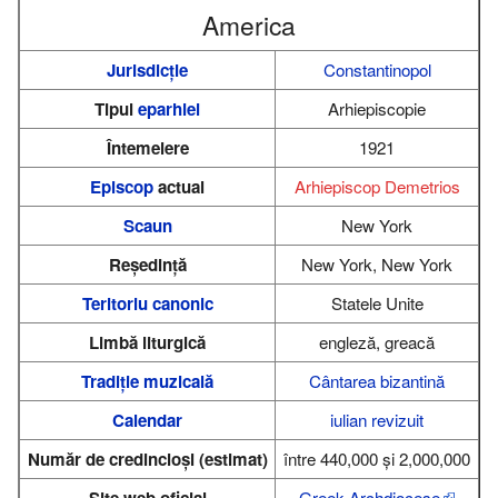
America
Jurisdicție
Constantinopol
Tipul
eparhiei
Arhiepiscopie
Întemeiere
1921
Episcop
actual
Arhiepiscop Demetrios
Scaun
New York
Reședință
New York, New York
Teritoriu canonic
Statele Unite
Limbă liturgică
engleză, greacă
Tradiție muzicală
Cântarea bizantină
Calendar
iulian revizuit
Număr de credincioși (estimat)
între 440,000 şi 2,000,000
Site web oficial
Greek Archdiocese