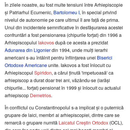
În zilele noastre, au fost multe tensiuni între Arhiepiscopie
şi Patriarhul Ecumenic,
Bartolomeu I
, în special privind
nivelul de autonomie pe care ultimul îl are faţă de prima.
Unul din incidentele semnificative în desfăşurarea acestei
confruntări a fost pensionarea (chipurile forţat) din 1996 a
Arhiepiscopului
Iakovos
după ce acesta a prezidat
Adunarea din Ligonier
din 1994, unde mulţi ierarhi
americani s-au întâlnit pentru înfiinţarea unei
Biserici
Ortodoxe Americane
unite. Iakovos a fost înlocuit cu
Arhiepiscopul
Spiridon
, a cărui ţinută 'impetuoasă' ca
arhiepiscop a durat doar trei ani, văzându-se (iarăşi
chipurile... forţat) pensionat în 1999 şi înlocuit cu actualul
arhiepiscop
Demetrios
.
În conflictul cu Constantinopolul s-a implicat şi o puternică
grupare de laici, membri ai arhiepiscopiei, dintre care se
remarcă o grupare numită
Laicatul Creştin Ortodox
(OCL),