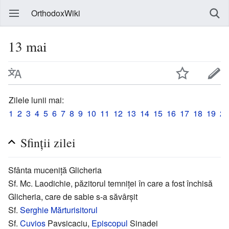
OrthodoxWiki
13 mai
Zilele lunii mai:
1
2
3
4
5
6
7
8
9
10
11
12
13
14
15
16
17
18
19
20
Sfinții zilei
Sfânta muceniță Glicheria
Sf. Mc. Laodichie, păzitorul temniței în care a fost închisă
Glicheria, care de sabie s-a săvârșit
Sf.
Serghie Mărturisitorul
Sf.
Cuvios
Pavsicaciu,
Episcopul
Sinadei