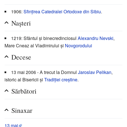
1906:
Sfințirea
Catedralei Ortodoxe din Sibiu
.
Nașteri
1219: Sfântul și binecredinciosul
Alexandru Nevski
,
Mare Cneaz al Vladimirului și
Novgorodului
Decese
13 mai 2006 - A trecut la Domnul
Jaroslav Pelikan
,
istoric al Bisericii și
Tradiției creștine
.
Sărbători
Sinaxar
13 mai