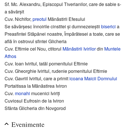
Sf. Mc. Alexandru, Episcopul Tiverianilor, care de sabie s-
a săvârșit
Cuv. Nichifor,
preotul
Mănăstirii Efesului
Se săvârșesc înnoirile cinstitei și dumnezeieștii
biserici
a
Preasfintei Stăpânei noastre, Împărătesei a toate, care se
află în ostrovul sfintei Glicheria
Cuv. Eftimie cel Nou, ctitorul
Mănăstirii Ivirilor
din
Muntele
Athos
Cuv. Ioan Iviritul, tatăl pomenitului Eftimie
Cuv. Gheorghie Iviritul, rudenie pomenitului Eftimie
Cuv. Gavriil Iviritul, care a primit
icoana Maicii Domnului
Portaitissa la Mănăstirea Iviron
Cuv.
monahi
mucenici Iviriți
Cuviosul Eufrosin de la Iviron
Sfânta Glicheria din Novgorod
Evenimente