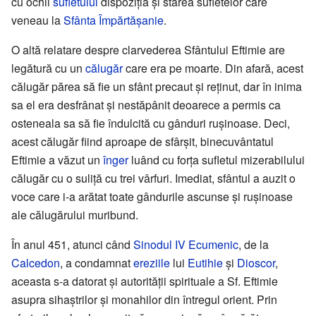
cu ochii
sufletului
dispoziția și starea sufletelor care
veneau la
Sfânta Împărtășanie
.
O altă relatare despre clarvederea Sfântului Eftimie are
legătură cu un
călugăr
care era pe moarte. Din afară, acest
călugăr părea să fie un sfânt precaut și reținut, dar în inima
sa el era desfrânat și nestăpânit deoarece a permis ca
osteneala sa să fie îndulcită cu gânduri rușinoase. Deci,
acest călugăr fiind aproape de sfârșit, binecuvântatul
Eftimie a văzut un
înger
luând cu forța sufletul mizerabilului
călugăr cu o suliță cu trei vârfuri. Imediat, sfântul a auzit o
voce care i-a arătat toate gândurile ascunse și rușinoase
ale călugărului muribund.
În anul 451, atunci când
Sinodul IV Ecumenic
, de la
Calcedon
, a condamnat
ereziile
lui
Eutihie
și
Dioscor
,
aceasta s-a datorat și autorității spirituale a Sf. Eftimie
asupra sihaștrilor și monahilor din întregul orient. Prin