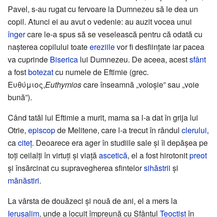
Pavel, s-au rugat cu fervoare la Dumnezeu să le dea un
copil. Atunci ei au avut o vedenie: au auzit vocea unui
înger
care le-a spus să se veselească pentru că odată cu
nașterea copilului toate
ereziile
vor fi desființate iar pacea
va cuprinde
Biserica
lui Dumnezeu. De aceea, acest
sfânt
a fost
botezat
cu numele de Eftimie (grec.
Ευθύμιος,
Euthymios
care înseamnă „voioșie” sau „voie
bună”).
Când tatăl lui Eftimie a murit, mama sa l-a dat în grija lui
Otrie,
episcop
de Melitene, care l-a trecut în rândul
clerului
,
ca
citeț
. Deoarece era ager în studiile sale și îi depășea pe
toți ceilalți în virtuți și viață
ascetică
, el a fost hirotonit
preot
și însărcinat cu supravegherea sfintelor
sihăstrii
și
mănăstiri
.
La vârsta de douăzeci și nouă de ani, el a mers la
Ierusalim
, unde a locuit împreună cu Sfântul
Teoctist
în