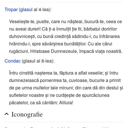
Tropar
(
glasul
al 4-lea):
Veselește-te, pustie, care nu nășteai, bucură-te, ceea ce
nu aveai dureri! Că ți-a înmulțit ție fii, bărbatul doririlor
duhovnicești, cu bună credință sădindu-i, cu înfrânarea
hrănindu-i, spre săvârșirea bunătăților. Cu ale cărui
rugăciuni, Hristoase Dumnezeule, împacă viața noastră.
Condac
(glasul al 8-lea):
Întru cinstită nașterea ta, făptura a aflat veselie; și întru
dumnezeiască pomenirea ta, cuvioase, bucurie a primit
de pe urma multelor tale minuni; din care dă din destul și
sufletelor noastre și ne curățește de spurcăciunea
păcatelor, ca să cântăm: Aliluia!
Iconografie