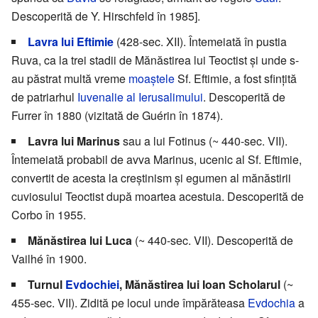
Descoperită de Y. Hirschfeld în 1985].
Lavra lui Eftimie
(428-sec. XII). Întemeiată în pustia
Ruva, ca la trei stadii de Mănăstirea lui Teoctist și unde s-
au păstrat multă vreme
moaștele
Sf. Eftimie, a fost sfințită
de patriarhul
Iuvenalie al Ierusalimului
. Descoperită de
Furrer în 1880 (vizitată de Guérin în 1874).
Lavra lui Marinus
sau a lui Fotinus (~ 440-sec. VII).
Întemeiată probabil de avva Marinus, ucenic al Sf. Eftimie,
convertit de acesta la creștinism și egumen al mănăstirii
cuviosului Teoctist după moartea acestuia. Descoperită de
Corbo în 1955.
Mănăstirea lui Luca
(~ 440-sec. VII). Descoperită de
Vailhé în 1900.
Turnul
Evdochiei
, Mănăstirea lui Ioan Scholarul
(~
455-sec. VII). Zidită pe locul unde împărăteasa
Evdochia
a