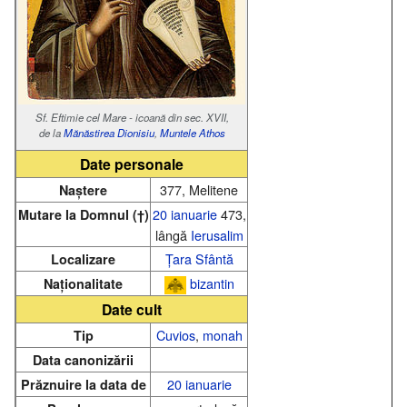
Sf. Eftimie cel Mare - icoană din sec. XVII,
de la
Mănăstirea Dionisiu
,
Muntele Athos
Date personale
377, Melitene
Naștere
20 ianuarie
473,
Mutare la Domnul (†)
lângă
Ierusalim
Țara Sfântă
Localizare
bizantin
Naționalitate
Date cult
Cuvios
,
monah
Tip
Data canonizării
20 ianuarie
Prăznuire la data de