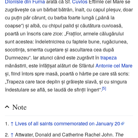
Dionisie din Furna
arată că Sf.
Cuvios
Eftimie cel Mare se
zugrăvește ca un bărbat bătrân, înalt, cu capul pleșuv, doar
cu puțin păr cărunt, cu barba foarte lungă („până la
coapse”) și albă, cu chipul palid și căutătura cuvioasă,
poartă un înscris care zice: „Fraților, armele călugărului
sunt acestea: îndeletnicirea cu faptele bune, rugăciunea,
socotința, smerita cugetare și ascultarea cea după
Dumnezeu”. Iar atunci când este zugrăvit în
trapeza
mănăstirii, este înfățișat alături de Sfântul
Antonie cel Mare
și, fiind întors spre masă, poartă o hârtie pe care stă scris:
„Trapeza care tace deplin și grăiește slavă, și cu singura
[5]
îndestulare se află, se laudă de sfinții îngeri”.
Note
↑
Lives of all saints commemorated on January 20
↑
Attwater, Donald and Catherine Rachel John.
The