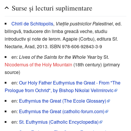
Surse și lecturi suplimentare
Chiril de Schitopolis
,
Viețile pustnicilor Palestinei
, ed.
bilingvă, traducere din limba greacă veche, studiu
introductiv și note de Ierom. Agapie (Corbu), editura Sf.
Nectarie, Arad, 2013. ISBN 978-606-92843-3-9
en:
Lives of the Saints for the Whole Year
by St.
Nicodemus of the Holy Mountain
(18th century) (primary
source)
en:
Our Holy Father Euthymius the Great - From "The
Prologue from Ochrid", by Bishop Nikolai Velimirovic
en:
Euthymius the Great (The Ecole Glossary)
en:
Euthymius the Great (catholic-forum.com)
en:
St. Euthymius (Catholic Encyclopedia)