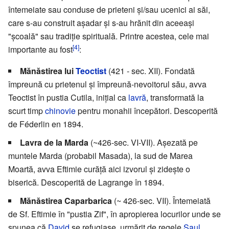
întemeiate sau conduse de prieteni și/sau ucenici ai săi,
care s-au construit așadar și s-au hrănit din aceeași
"școală" sau tradiție spirituală. Printre acestea, cele mai
[4]
importante au fost
:
Mănăstirea lui
Teoctist
(421 - sec. XII). Fondată
împreună cu prietenul și împreună-nevoitorul său, avva
Teoctist în pustia Cutila, inițial ca
lavră
, transformată la
scurt timp
chinovie
pentru monahii începători. Descoperită
de Féderlin en 1894.
Lavra de la Marda
(~426-sec. VI-VII). Așezată pe
muntele Marda (probabil Masada), la sud de Marea
Moartă, avva Eftimie curăță aici izvorul și zidește o
biserică. Descoperită de Lagrange în 1894.
Mănăstirea Caparbarica
(~ 426-sec. VII). Întemeiată
de Sf. Eftimie în "pustia Zif", în apropierea locurilor unde se
spunea că
David
se refugiase, urmărit de regele
Saul
.