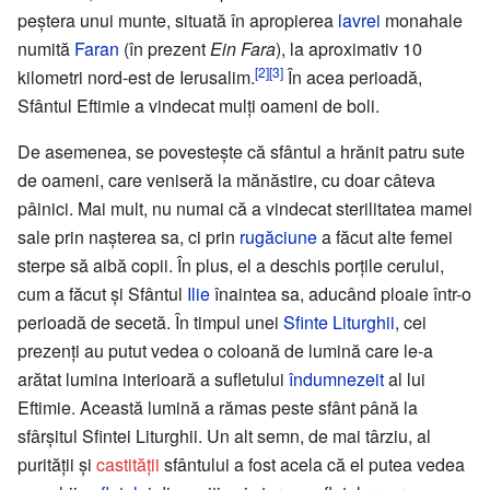
peștera unui munte, situată în apropierea
lavrei
monahale
numită
Faran
(în prezent
Ein Fara
), la aproximativ 10
[2]
[3]
kilometri nord-est de Ierusalim.
În acea perioadă,
Sfântul Eftimie a vindecat mulți oameni de boli.
De asemenea, se povestește că sfântul a hrănit patru sute
de oameni, care veniseră la mănăstire, cu doar câteva
pâinici. Mai mult, nu numai că a vindecat sterilitatea mamei
sale prin nașterea sa, ci prin
rugăciune
a făcut alte femei
sterpe să aibă copii. În plus, el a deschis porțile cerului,
cum a făcut și Sfântul
Ilie
înaintea sa, aducând ploaie într-o
perioadă de secetă. În timpul unei
Sfinte Liturghii
, cei
prezenți au putut vedea o coloană de lumină care le-a
arătat lumina interioară a sufletului
îndumnezeit
al lui
Eftimie. Această lumină a rămas peste sfânt până la
sfârșitul Sfintei Liturghii. Un alt semn, de mai târziu, al
purității și
castității
sfântului a fost acela că el putea vedea