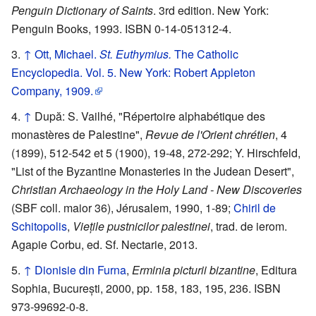
Penguin Dictionary of Saints
. 3rd edition. New York:
Penguin Books, 1993. ISBN 0-14-051312-4.
↑
Ott, Michael.
St. Euthymius.
The Catholic
Encyclopedia. Vol. 5. New York: Robert Appleton
Company, 1909.
↑
După: S. Vailhé, "Répertoire alphabétique des
monastères de Palestine",
Revue de l'Orient chrétien
, 4
(1899), 512-542 et 5 (1900), 19-48, 272-292; Y. Hirschfeld,
"List of the Byzantine Monasteries in the Judean Desert",
Christian Archaeology in the Holy Land - New Discoveries
(SBF coll. maior 36), Jérusalem, 1990, 1-89;
Chiril de
Schitopolis
,
Viețile pustnicilor palestinei
, trad. de ierom.
Agapie Corbu, ed. Sf. Nectarie, 2013.
↑
Dionisie din Furna
,
Erminia picturii bizantine
, Editura
Sophia, București, 2000, pp. 158, 183, 195, 236. ISBN
973-99692-0-8.