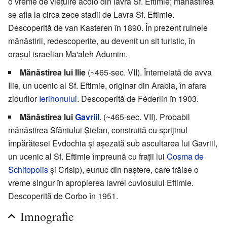
o vreme de viețuire acolo din lavra Sf. Eftimie; mănăstirea
se afla la circa zece stadii de Lavra Sf. Eftimie.
Descoperită de van Kasteren în 1890. În prezent ruinele
mănăstirii, redescoperite, au devenit un sit turistic, în
orașul israelian Ma'aleh Adumim.
Mănăstirea lui Ilie
(~465-sec. VII). Întemeiată de avva
Ilie, un ucenic al Sf. Eftimie, originar din Arabia, în afara
zidurilor
Ierihonului
. Descoperită de Féderlin în 1903.
Mănăstirea lui
Gavriil
. (~465-sec. VII). Probabil
mănăstirea Sfântului Ștefan, construită cu sprijinul
împărătesei Evdochia și așezată sub ascultarea lui Gavriil,
un ucenic al Sf. Eftimie împreună cu frații lui
Cosma de
Schitopolis
și Crisip), eunuc din naștere, care trăise o
vreme singur în apropierea lavrei cuviosului Eftimie.
Descoperită de Corbo în 1951.
Imnografie