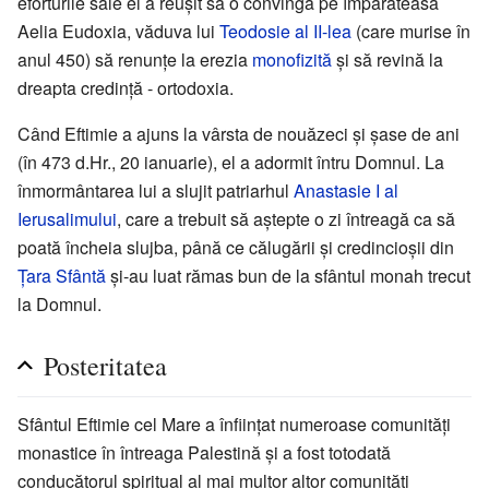
eforturile sale el a reușit să o convingă pe împărăteasa
Aelia Eudoxia, văduva lui
Teodosie al II-lea
(care murise în
anul 450) să renunțe la erezia
monofizită
și să revină la
dreapta credință - ortodoxia.
Când Eftimie a ajuns la vârsta de nouăzeci și șase de ani
(în 473 d.Hr., 20 ianuarie), el a adormit întru Domnul. La
înmormântarea lui a slujit patriarhul
Anastasie I al
Ierusalimului
, care a trebuit să aștepte o zi întreagă ca să
poată încheia slujba, până ce călugării și credincioșii din
Țara Sfântă
și-au luat rămas bun de la sfântul monah trecut
la Domnul.
Posteritatea
Sfântul Eftimie cel Mare a înființat numeroase comunități
monastice în întreaga Palestină și a fost totodată
conducătorul spiritual al mai multor altor comunități