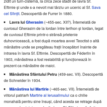
zidit un turn-cisternă, la circa zece stadii de lavra Sf.
Eftimie și unde s-a nevoit mai târziu un ucenic al Sf.
Sava
cel Sfințit
. Descoperită de Furrer în 1880.
Lavra lui
Gherasim
(~455-sec. XII?). Întemeiată de
cuviosul Gherasim de la Iordan între Ierihon și Iordan, legat
de cuviosul Eftimie printr-o strânsă prietenie
duhovnicească, a fost după moartea avvei Teoctist o altă
mănăstire unde se pregăteau frații începători înainte de
intrarea în lavra Sf. Eftimie. Descoperită de Féderlin în
1903, mănăstirea a fost restabilită și funcționează în
prezent ca mănăstire de maici.
Mănăstirea Sfântului Petru
(459-sec. VII). Descoperită
de Schneider în 1934.
Mănăstirea lui Martirie
(~465-sec. VII). Întemeiată de
viitorul patriarh
Martirie al Ierusalimului
ca o chilie
monahală pentru sine însuși, când acesta se retrage după