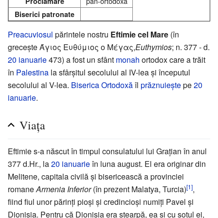
pan-ortodoxă
Proclamare
Biserici patronate
Preacuviosul
părintele nostru
Eftimie cel Mare
(în
grecește Άγιος Ευθύμιος ο Μέγας,
Euthymios
; n. 377 - d.
20 ianuarie
473) a fost un sfânt
monah
ortodox care a trăit
în
Palestina
la sfârșitul secolului al IV-lea și începutul
secolului al V-lea.
Biserica Ortodoxă
îl
prăznuiește
pe
20
ianuarie
.
Viața
Eftimie s-a născut în timpul consulatului lui Grațian în anul
377 d.Hr., la
20 ianuarie
în luna august. El era originar din
Melitene, capitala civilă și bisericească a provinciei
[1]
romane
Armenia Inferior
(în prezent Malatya, Turcia)
,
fiind fiul unor părinți pioși și credincioși numiți Pavel și
Dionisia. Pentru că Dionisia era stearpă, ea și cu soțul ei,