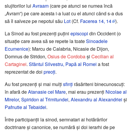
slujitorilor lui
Avraam
(care pe atunci se numea încă
„Avram”) pe care acesta i-a luat cu el atunci când s-a dus
să îl salveze pe nepotul său
Lot
(Cf.
Facerea 14, 14
).
La Sinod au fost prezenți puțini
episcopi
din Occident (o
situație care avea să se repete la toate
Sinoadele
Ecumenice
): Marcu de Calabria, Nicasie de Dijon,
Domnus de Stridon,
Osius de Cordoba
și
Cecilian al
Cartaginei
.
Sfântul Silvestru, Papă al Romei
a fost
reprezentat de doi
preoți
.
Au fost prezenți și mai mulți
sfinți
răsăriteni binecunoscuți:
în afară de
Atanasie cel Mare
, mai erau prezenți
Nicolae al
Mirelor
,
Spiridon al Trimitundei
,
Alexandru al Alexandriei
și
Pafnutie al Tebaidei
.
Între participanții la sinod, semnatari ai hotărârilor
doctrinare și canonice, se numără și doi ierarhi de pe