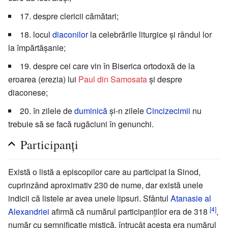
17. despre clericii cămătari;
18. locul
diaconilor
la celebrările liturgice și rândul lor
la împărtășanie;
19. despre cei care vin în Biserica ortodoxă de la
eroarea (erezia) lui
Paul din Samosata
și despre
diaconese;
20. în zilele de
duminică
și-n zilele
Cincizecimii
nu
trebuie să se facă rugăciuni în genunchi.
Participanți
Există o listă a episcopilor care au participat la Sinod,
cuprinzând aproximativ 230 de nume, dar există unele
indicii că listele ar avea unele lipsuri. Sfântul
Atanasie al
[4]
Alexandriei
afirmă că numărul participanților era de 318
,
număr cu semnificație mistică, întrucât acesta era numărul