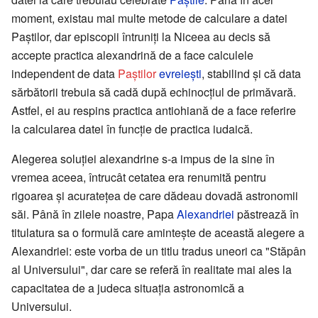
moment, existau mai multe metode de calculare a datei
Paștilor, dar episcopii întruniți la Niceea au decis să
accepte practica alexandrină de a face calculele
independent de data
Paștilor
evreiești
, stabilind și că data
sărbătorii trebuia să cadă după echinocțiul de primăvară.
Astfel, ei au respins practica antiohiană de a face referire
la calcularea datei în funcție de practica iudaică.
Alegerea soluției alexandrine s-a impus de la sine în
vremea aceea, întrucât cetatea era renumită pentru
rigoarea și acuratețea de care dădeau dovadă astronomii
săi. Până în zilele noastre, Papa
Alexandriei
păstrează în
titulatura sa o formulă care amintește de această alegere a
Alexandriei: este vorba de un titlu tradus uneori ca "Stăpân
al Universului", dar care se referă în realitate mai ales la
capacitatea de a judeca situația astronomică a
Universului.