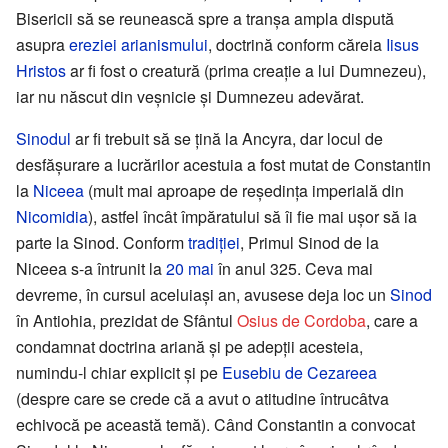
Bisericii să se reunească spre a tranșa ampla dispută
asupra
ereziei
arianismului
, doctrină conform căreia
Iisus
Hristos
ar fi fost o creatură (prima creație a lui Dumnezeu),
iar nu născut din veșnicie și Dumnezeu adevărat.
Sinodul
ar fi trebuit să se țină la Ancyra, dar locul de
desfășurare a lucrărilor acestuia a fost mutat de Constantin
la
Niceea
(mult mai aproape de reședința imperială din
Nicomidia
), astfel încât împăratului să îi fie mai ușor să ia
parte la Sinod. Conform
tradiției
, Primul Sinod de la
Niceea s-a întrunit la
20 mai
în anul 325. Ceva mai
devreme, în cursul aceluiași an, avusese deja loc un
Sinod
în Antiohia, prezidat de Sfântul
Osius de Cordoba
, care a
condamnat doctrina ariană și pe adepții acesteia,
numindu-l chiar explicit și pe
Eusebiu de Cezareea
(despre care se crede că a avut o atitudine întrucâtva
echivocă pe această temă). Când Constantin a convocat