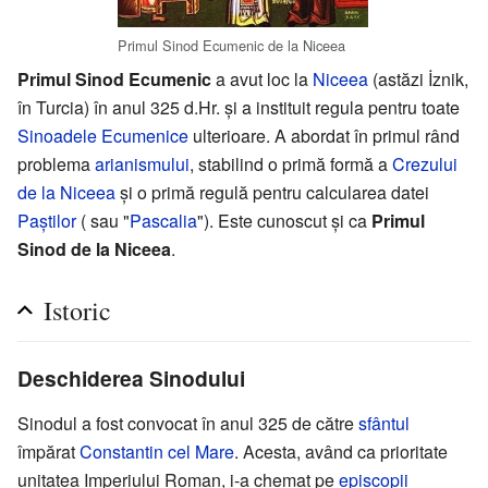
Primul Sinod Ecumenic de la Niceea
Primul Sinod Ecumenic
a avut loc la
Niceea
(astăzi İznik,
în Turcia) în anul 325 d.Hr. și a instituit regula pentru toate
Sinoadele Ecumenice
ulterioare. A abordat în primul rând
problema
arianismului
, stabilind o primă formă a
Crezului
de la Niceea
și o primă regulă pentru calcularea datei
Paștilor
( sau "
Pascalia
"). Este cunoscut și ca
Primul
Sinod de la Niceea
.
Istoric
Deschiderea Sinodului
Sinodul a fost convocat în anul 325 de către
sfântul
împărat
Constantin cel Mare
. Acesta, având ca prioritate
unitatea Imperiului Roman, i-a chemat pe
episcopii