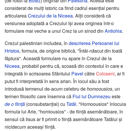
(de rostit la
Botez
) originar din
Palestina
. Acesta este
considerat de mulți istoric ca fiind cadrul esențial pentru
articularea
Crezului de la Niceea
. Alții consideră că
versiunea adoptată a Crezului își avea originea într-o
formulare mai veche a unui Crez la un sinod din
Antiohia
.
Crezul palestinian includea, în
descrierea Persoanei lui
Hristos
, formula, de origine biblică, "Întâi-născut din toată
făptura". Această formulare nu apare în Crezul de la
Niceea
, probabil pentru că, scoasă din contextul în care e
integrată în scrisoarea Sfântului
Pavel
către
Coloseni
, ar fi
putut fi interpretată în sens arian. În locul său a fost
introdusă termenul de-acum celebru de
homoousios
, un
termen filosofic care însemna că
Fiul lui Dumnezeu
este
de o ființă
(consubstanțial) cu
Tatăl
. "Homoousios" înlocuia
formula lui Arie, "homiousios" - de ființă asemănătoare, în
sensul că Iisus ar fi primit o ființă asemănătoare Tatălui și
nicidecum aceeași ființă.