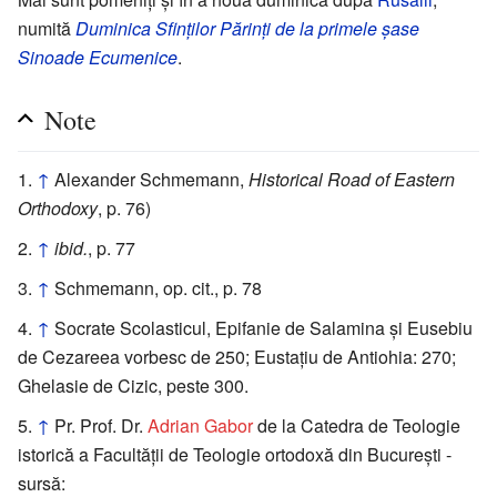
numită
Duminica Sfinților Părinți de la primele șase
Sinoade Ecumenice
.
Note
↑
Alexander Schmemann,
Historical Road of Eastern
Orthodoxy
, p. 76)
↑
ibid.
, p. 77
↑
Schmemann, op. cit., p. 78
↑
Socrate Scolasticul, Epifanie de Salamina și Eusebiu
de Cezareea vorbesc de 250; Eustațiu de Antiohia: 270;
Ghelasie de Cizic, peste 300.
↑
Pr. Prof. Dr.
Adrian Gabor
de la Catedra de Teologie
istorică a Facultății de Teologie ortodoxă din București -
sursă: