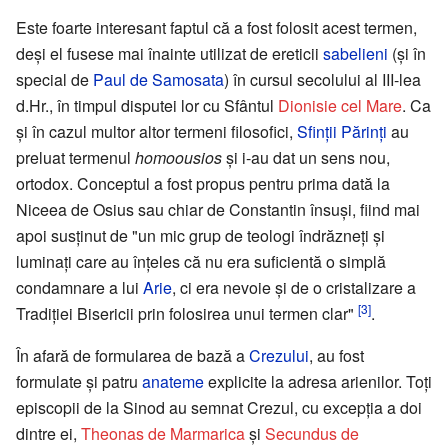
Este foarte interesant faptul că a fost folosit acest termen,
deși el fusese mai înainte utilizat de ereticii
sabelieni
(și în
special de
Paul de Samosata
) în cursul secolului al III-lea
d.Hr., în timpul disputei lor cu Sfântul
Dionisie cel Mare
. Ca
și în cazul multor altor termeni filosofici,
Sfinții Părinți
au
preluat termenul
homoousios
și i-au dat un sens nou,
ortodox. Conceptul a fost propus pentru prima dată la
Niceea de Osius sau chiar de Constantin însuși, fiind mai
apoi susținut de "un mic grup de teologi îndrăzneți și
luminați care au înțeles că nu era suficientă o simplă
condamnare a lui
Arie
, ci era nevoie și de o cristalizare a
[3]
Tradiției Bisericii prin folosirea unui termen clar"
.
În afară de formularea de bază a
Crezului
, au fost
formulate și patru
anateme
explicite la adresa arienilor. Toți
episcopii de la Sinod au semnat Crezul, cu excepția a doi
dintre ei,
Theonas de Marmarica
și
Secundus de