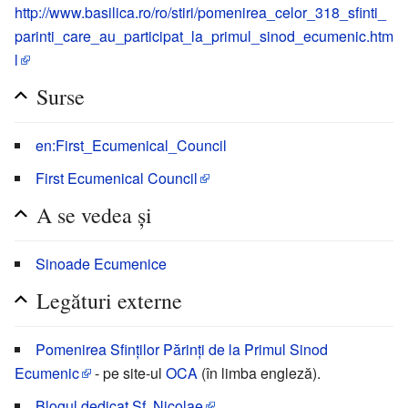
http://www.basilica.ro/ro/stiri/pomenirea_celor_318_sfinti_
parinti_care_au_participat_la_primul_sinod_ecumenic.htm
l
Surse
en:First_Ecumenical_Council
First Ecumenical Council
A se vedea și
Sinoade Ecumenice
Legături externe
Pomenirea Sfinților Părinți de la Primul Sinod
Ecumenic
- pe site-ul
OCA
(în limba engleză).
Blogul dedicat Sf. Nicolae