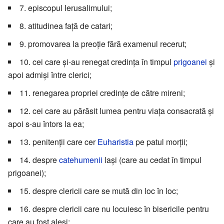
7. episcopul Ierusalimului;
8. atitudinea față de catari;
9. promovarea la preoție fără examenul recerut;
10. cei care și-au renegat credința în timpul
prigoanei
și
apoi admiși între clerici;
11. renegarea propriei credințe de către mireni;
12. cei care au părăsit lumea pentru viața consacrată și
apoi s-au întors la ea;
13. penitenții care cer
Euharistia
pe patul morții;
14. despre
catehumenii
lași (care au cedat în timpul
prigoanei);
15. despre clericii care se mută din loc în loc;
16. despre clericii care nu locuiesc în bisericile pentru
care au fost aleși;