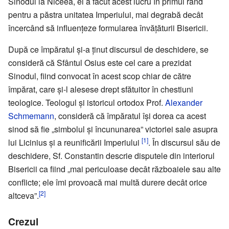
Sinodul la Niceea, el a făcut acest lucru în primul rând
pentru a păstra unitatea Imperiului, mai degrabă decât
încercând să influențeze formularea învățăturii Bisericii.
După ce împăratul și-a ținut discursul de deschidere, se
consideră că Sfântul Osius este cel care a prezidat
Sinodul, fiind convocat în acest scop chiar de către
împărat, care și-l alesese drept sfătuitor în chestiuni
teologice. Teologul și istoricul ortodox Prof.
Alexander
Schmemann
, consideră că împăratul își dorea ca acest
sinod să fie „simbolul și încununarea” victoriei sale asupra
[1]
lui Licinius și a reunificării Imperiului
. În discursul său de
deschidere, Sf. Constantin descrie disputele din interiorul
Bisericii ca fiind „mai periculoase decât războaiele sau alte
conflicte; ele îmi provoacă mai multă durere decât orice
[2]
altceva”.
Crezul