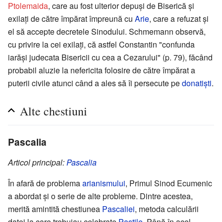
Ptolemaida
, care au fost ulterior depuși de Biserică și
exilați de către împărat împreună cu
Arie
, care a refuzat și
el să accepte decretele Sinodului. Schmemann observă,
cu privire la cei exilați, că astfel Constantin "confunda
iarăși judecata Bisericii cu cea a Cezarului" (p. 79), făcând
probabil aluzie la nefericita folosire de către împărat a
puterii civile atunci când a ales să îi persecute pe
donatiști
.
Alte chestiuni
Pascalia
Articol principal:
Pascalia
În afară de problema
arianismului
, Primul Sinod Ecumenic
a abordat și o serie de alte probleme. Dintre acestea,
merită amintită chestiunea
Pascaliei
, metoda calculării
datei la care trebuiau celebrate
Paștile
. Până în acel