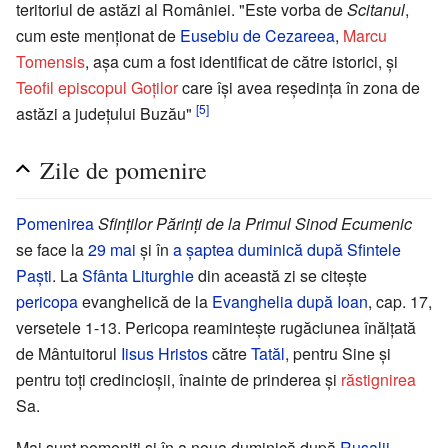
teritoriul de astăzi al României. "Este vorba de
Scitanul
,
cum este menționat de
Eusebiu de Cezareea
,
Marcu
Tomensis
, așa cum a fost identificat de către istorici, și
Teofil episcopul Goților
care își avea reședința în zona de
[5]
astăzi a județului Buzău"
Zile de pomenire
Pomenirea
Sfinților Părinți de la Primul Sinod Ecumenic
se face la
29 mai
și în
a șaptea duminică după Sfintele
Paști
. La
Sfânta Liturghie
din această zi se citește
pericopa
evanghelică de la
Evanghelia după Ioan
, cap. 17,
versetele 1-13. Pericopa reamintește rugăciunea înălțată
de Mântuitorul
Iisus Hristos
către
Tatăl
, pentru Sine și
pentru toți credincioșii, înainte de prinderea și
răstignirea
Sa.
Mai sunt pomeniți și în a noua duminică după
Rusalii
,