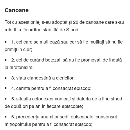
Canoane
Tot cu acest prilej s-au adoptat și 20 de canoane care s-au
referit la, în ordine stabilită de Sinod:
1. cei care se mutilează sau cer să fie mutilați să nu fie
primiți în cler;
2. cei de curând botezați să nu fie promovați de îndată
la hirotonisire;
3. viața clandestină a clericilor;
4. cerințe pentru a fi consacrat episcop;
5. situația celor excomunicați și datoria de a ține sinod
de două ori pe an în fiecare episcopie;
6. precedența anumitor sedii episcopale; consensul
mitropolitului pentru a fi consacrat episcop;