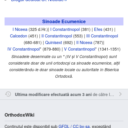
Sinoade Ecumenice
I Niceea
(325 d.Hr.)|
I Constantinopol
(381) |
Efes
(431) |
Calcedon
(451) |
II Constantinopol
(553) |
III Constantinopol
(680-681) |
Quinisext
(692) |
II Niceea
(787)|
IV Constantinopol
* (879-880) |
V Constantinopol
* (1341-1351)
Sinoadele desemnate cu un
*
(IV şi V Constantinopol) sunt
considerate doar de unii ortodocşi ca sinoade ecumenice, alţii
considerându-le doar sinoade locale cu autoritate în Biserica
Ortodoxă.
de către
Inistea
.
Ultima modificare efectuată acum 3 ani
OrthodoxWiki
Conținutul este disponibil sub
GFDL / CC by-sa
, exceptând